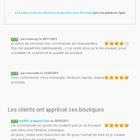
>>
6 codes promo et réductions disponibles pour Missegle
pour vos achats en ligne
- par
materay
le
09/11/2015
4
/ 5
je viens de recevoir ma commande de chaussettes.
Elle me parait très satisfaisante , il ne reste plus qu'à les essayer pour
constater le confort et la qualité du produit.
- par
henriette
le
14/03/2014
5
/ 5
1ère commande chez missegle: livraison rapide, beaux
produits.
Les clients ont apprécié ces boutiques
isa2011 a évalué Fnac
le
20/05/2011
5
/
5
j'ai commandé un guide du routard que je ne trouvais
pas dans une librairie classique.
en plus, j'avais une réduction de 5% pour l'achat du livre et je n'avais
pas de frais de port à payer.