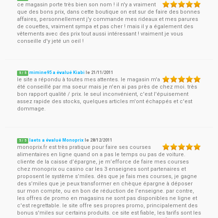
ce magasin porte très bien son nom ! il n'y a vraiment
que des bons prix, dans cette boutique on est sur de faire des bonnes
affaires, personnellement j'y commande mes rideaux et mes parures
de couettes, vraiment sympa et pas cher ! mais il y a également des
vêtements avec des prix tout aussi intéressant ! vraiment je vous
conseille d'y jeté un oeil !
mimine95 a évalué Kiabi
le
21/11/2011
5
/
5
le site a répondu à toutes mes attentes. le magasin m'a
été conseillé par ma soeur mais je n'en ai pas près de chez moi. très
bon rapport qualité / prix. le seul inconvénient, c'est l'épuisement
assez rapide des stocks, quelques articles m'ont échappés et c'est
dommage.
laets a évalué Monoprix
le
28/12/2011
5
/
5
monoprix.fr est très pratique pour faire ses courses
alimentaires en ligne quand on a pas le temps ou pas de voiture.
cliente de la caisse d’épargne, je m’efforce de faire mes courses
chez monoprix ou casino car les 3 enseignes sont partenaires et
proposent le système s’miles. dès que je fais mes courses, je gagne
des s’miles que je peux transformer en chèque épargne à déposer
sur mon compte, ou en bon de réduction de l’enseigne. par contre,
les offres de promo en magasins ne sont pas disponibles ne ligne et
c'est regrettable. le site offre ses propres promo, principalement des
bonus s'miles sur certains produits. ce site est fiable, les tarifs sont les