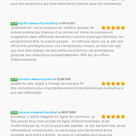
pour les personnes qui sont véhiculées (même pour les caravanes).
frgr59 a évalué PrismaShop
le
09/10/2011
5
/
5
"prismashop" est la boutique du célèbre groupe de
presse prisma qui dispose d'un immense choix de journaux et
magazines dans différents domaines comme la presse féminine, les
programmes télé, la presse people... on retrouve donc sur le site des
offres très privilégiés pour ces nombreuses revues. un très bon site
qui vous fera réaliser de très belles économies car prismashop
propose des réductions pouvant atteindre -50% sur les offres
d'abonnements.
lolonut a évalué Cyrillus
le
25/08/2006
5
/
5
qualité du site, égale à l'image de marque !!!!
des réductions plus importantes seraient les bienvenues surtout vu le
prix des vêtements.
yoyonini a évalué Carrefour
le
08/01/2008
5
/
5
boostore, c'est le magasin en ligne de carrefour...je
fais passer tous mes achats en ligne d'électroménager et de
multimédia par là, et j'ai toujours été satisfait...le site est bien fait, et les
informations nombreuses, on peut payer très facilement et les
produits sont livrés a temps...je vous le conseille pour tous vos