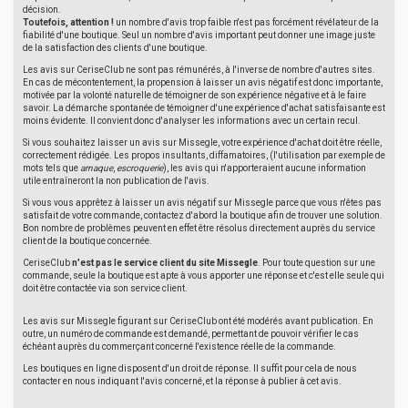
décision.
Toutefois, attention !
un nombre d'avis trop faible n'est pas forcément révélateur de la
fiabilité d'une boutique. Seul un nombre d'avis important peut donner une image juste
de la satisfaction des clients d'une boutique.
Les avis sur CeriseClub ne sont pas rémunérés, à l'inverse de nombre d'autres sites.
En cas de mécontentement, la propension à laisser un avis négatif est donc importante,
motivée par la volonté naturelle de témoigner de son expérience négative et à le faire
savoir. La démarche spontanée de témoigner d'une expérience d'achat satisfaisante est
moins évidente. Il convient donc d'analyser les informations avec un certain recul.
Si vous souhaitez laisser un avis sur Missegle, votre expérience d'achat doit être réelle,
correctement rédigée. Les propos insultants, diffamatoires, (l'utilisation par exemple de
mots tels que
arnaque
,
escroquerie
), les avis qui n'apporteraient aucune information
utile entraîneront la non publication de l'avis.
Si vous vous apprêtez à laisser un avis négatif sur Missegle parce que vous n'êtes pas
satisfait de votre commande, contactez d'abord la boutique afin de trouver une solution.
Bon nombre de problèmes peuvent en effet être résolus directement auprès du service
client de la boutique concernée.
CeriseClub
n'est pas le service client du site Missegle
. Pour toute question sur une
commande, seule la boutique est apte à vous apporter une réponse et c'est elle seule qui
doit être contactée via son service client.
Les avis sur Missegle figurant sur CeriseClub ont été modérés avant publication. En
outre, un numéro de commande est demandé, permettant de pouvoir vérifier le cas
échéant auprès du commerçant concerné l'existence réelle de la commande.
Les boutiques en ligne disposent d'un droit de réponse. Il suffit pour cela de nous
contacter en nous indiquant l'avis concerné, et la réponse à publier à cet avis.