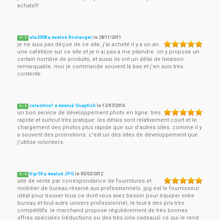
achats!!!
eta2008 a évalué Boulanger
le
28/11/2011
5
/
5
je ne suis pas déçue de ce site, j'ai acheté il y a un an
une cafetière sur ce site et je n ai pas a me plaindre. on y propose un
certain nombre de produits, et aussi ils ont un délai de livraison
remarquable. moi je commande souvent là bas et j'en suis très
contente.
celestine1 a évalué Snapfish
le
12/07/2010
5
/
5
un bon service de développement photo en ligne: très
rapide et surtout très pratique: les délais sont relativement court et le
chargement des photos plus rapide que sur d'autres sites. comme il y
a souvent des promotions: c'est un des sites de développement que
j'utilise volontiers.
frgr59 a évalué JPG
le
05/02/2012
5
/
5
site de vente par correspondance de fournitures et
mobilier de bureau réservé aux professionnels. jpg est le fournisseur
idéal pour trouver tous ce dont vous avez besoin pour équiper votre
bureau et tout autre univers professionnel, le tout à des prix très
compétitifs. le marchand propose régulièrement de très bonnes
offres spéciales (réductions ou des très jolis cadeaux) ce qui le rend