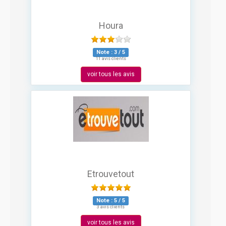
Houra
Note :
3
/
5
11 avis clients
voir tous les avis
Etrouvetout
Note :
5
/
5
3 avis clients
voir tous les avis