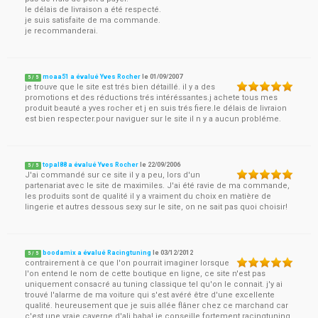
le délais de livraison a été respecté.
je suis satisfaite de ma commande.
je recommanderai.
moaa51 a évalué Yves Rocher
le
01/09/2007
5
/
5
je trouve que le site est trés bien détaillé. il y a des
promotions et des réductions trés intéréssantes.j achete tous mes
produit beauté a yves rocher et j en suis trés fiere.le délais de livraion
est bien respecter.pour naviguer sur le site il n y a aucun probléme.
topal88 a évalué Yves Rocher
le
22/09/2006
5
/
5
J'ai commandé sur ce site il y a peu, lors d'un
partenariat avec le site de maximiles. J'ai été ravie de ma commande,
les produits sont de qualité il y a vraiment du choix en matière de
lingerie et autres dessous sexy sur le site, on ne sait pas quoi choisir!
boodamix a évalué Racingtuning
le
03/12/2012
5
/
5
contrairement à ce que l'on pourrait imaginer lorsque
l'on entend le nom de cette boutique en ligne, ce site n'est pas
uniquement consacré au tuning classique tel qu'on le connait. j'y ai
trouvé l'alarme de ma voiture qui s'est avéré être d'une excellente
qualité. heureusement que je suis allée flâner chez ce marchand car
c'est une vraie caverne d'ali baba! je conseille fortement racingtuning