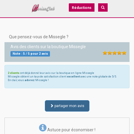
Réductions
Que pensez-vous de Missegle ?
Avis des clients sur la boutique
Missegle
Note :
5
/
5
pour
2
avis
2 clients
ont déjà donné leur avis sur la boutique en ligne Missegle
Missegle obtient un taux de satisfaction client
excellent
avec une note globale de 5/5.
En clair, vous
adorez
Missegle !
partager mon avis
Astuce pour économiser !