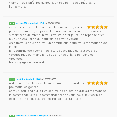
vraiment ses tarifs très attractifs. un très bonne boutique dans
l'ensemble.
karine558 a évalué JPG
le
09/08/2008
5
/
5
vous cherchez un itinéraire soit le plus rapide, soit le
plus économique, en passant ou non par l'autoroute... c'est assez
simple avec via michelin, vous trouverez toujours une réponse et en
plus une évaluation du cout totale de votre voyage.
en plus vous pouvez ouvrir un compte sur lequel vous mémorisez vos
trajets...
je recommande vivement ce site, très pratique surtout avec les
voyages plus ou moins longs que l'on peut faire pendant les
vacances.
bons voyages et bon surf.
cat014 a évalué JPG
le
16/07/2007
5
/
5
réduction très intéressante sur de nombreux produits
pour tous les genres
sont un peu long sur la livraison mais ceci est indiqué au moment de
la commande. site à recommander sans aucun souci tout est bien
expliqué il n'y a que suivre les indications sur le site.
sawyer22 a évalué Bonprix
le
27/06/2007
5
/
5