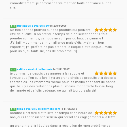
immédiatement. je commande vraiment en toute confiance sur ce
site.
rustimous a évalué Maty
le
29/08/2006
5
/
5
De très bonnes promos sur des produits qui peuvent
être de qualité, si on prend le temps de bien sélectionner. Il faut
prendre son temps, car tous ne sont pas du haut de gamme !
J'ai failli y commander mon alliance mais c'était vraiment trop
important, j'ai préféré ne pas prendre le risque d'être déçue... Mais
pour un bijou fantaisie, pas de problème ![9]
valilie a évalué La Redoute
le
21/11/2007
5
/
5
je commande depuis des années à la redoute et
j'avoue que j'en suis fan! il y a un grand choix de produits et à des prix
abordables. les vêtements même pour les moins cher sont de bonne
qualité. il y a des réductions plus ou moins impportante tout au long
de l'année et de jolis cadeaux, ce qui fait toujours plaisir!
reca a évalué Designement.com
le
11/01/2012
5
/
5
comme il est rare d'être livré en temps et en heure de
nos jours ! enfin un site sérieux qui prend ses engagements à la lettre.
un grand merci à l'équipe dans la résolution de mon problème de