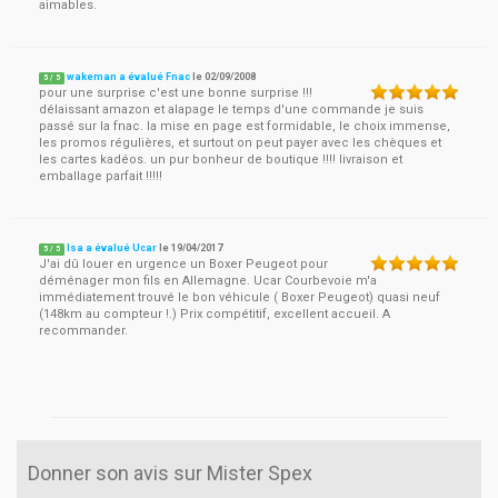
aimables.
wakeman a évalué Fnac
le
02/09/2008
5
/
5
pour une surprise c'est une bonne surprise !!!
délaissant amazon et alapage le temps d'une commande je suis
passé sur la fnac. la mise en page est formidable, le choix immense,
les promos régulières, et surtout on peut payer avec les chèques et
les cartes kadéos. un pur bonheur de boutique !!!! livraison et
emballage parfait !!!!!
Isa a évalué Ucar
le
19/04/2017
5
/
5
J'ai dû louer en urgence un Boxer Peugeot pour
déménager mon fils en Allemagne. Ucar Courbevoie m'a
immédiatement trouvé le bon véhicule ( Boxer Peugeot) quasi neuf
(148km au compteur !.) Prix compétitif, excellent accueil. A
recommander.
Donner son avis sur Mister Spex