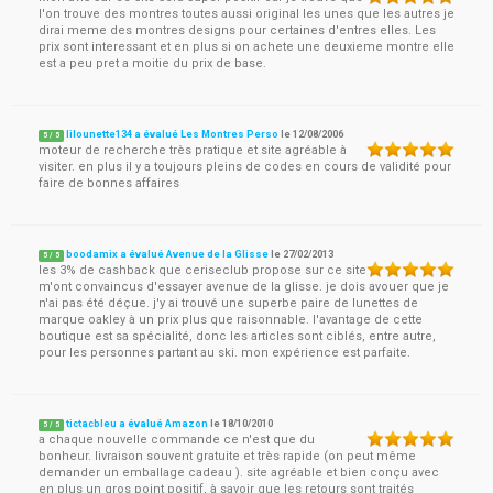
l'on trouve des montres toutes aussi original les unes que les autres je
dirai meme des montres designs pour certaines d'entres elles. Les
prix sont interessant et en plus si on achete une deuxieme montre elle
est a peu pret a moitie du prix de base.
lilounette134 a évalué Les Montres Perso
le
12/08/2006
5
/
5
moteur de recherche très pratique et site agréable à
visiter. en plus il y a toujours pleins de codes en cours de validité pour
faire de bonnes affaires
boodamix a évalué Avenue de la Glisse
le
27/02/2013
5
/
5
les 3% de cashback que ceriseclub propose sur ce site
m'ont convaincus d'essayer avenue de la glisse. je dois avouer que je
n'ai pas été déçue. j'y ai trouvé une superbe paire de lunettes de
marque oakley à un prix plus que raisonnable. l'avantage de cette
boutique est sa spécialité, donc les articles sont ciblés, entre autre,
pour les personnes partant au ski. mon expérience est parfaite.
tictacbleu a évalué Amazon
le
18/10/2010
5
/
5
a chaque nouvelle commande ce n'est que du
bonheur. livraison souvent gratuite et très rapide (on peut même
demander un emballage cadeau ). site agréable et bien conçu avec
en plus un gros point positif, à savoir que les retours sont traités