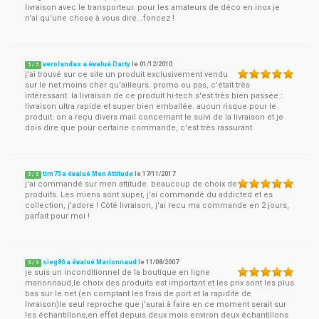
livraison avec le transporteur. pour les amateurs de déco en inox je
n'ai qu'une chose à vous dire...foncez !
verolandas a évalué Darty
le
01/12/2010
5
/
5
j'ai trouvé sur ce site un produit exclusivement vendu
sur le net moins cher qu'ailleurs. promo ou pas, c'était très
intéressant. la livraison de ce produit hi-tech s'est très bien passée :
livraison ultra rapide et super bien emballée. aucun risque pour le
produit. on a reçu divers mail concernant le suivi de la livraison et je
dois dire que pour certaine commande, c'est très rassurant.
tim75 a évalué Men Attitude
le
17/11/2017
5
/
5
j'ai commandé sur men attitude. beaucoup de choix de
produits. Les miens sont super, j'ai commandé du addicted et es
collection, j'adore ! Côté livraison, j'ai recu ma commande en 2 jours,
parfait pour moi !
sieg86 a évalué Marionnaud
le
11/08/2007
5
/
5
je suis un inconditionnel de la boutique en ligne
marionnaud,le choix des produits est important et les prix sont les plus
bas sur le net (en comptant les frais de port et la rapidité de
livraison)le seul reproche que j'aurai à faire en ce moment serait sur
les échantillons,en effet depuis deux mois environ deux échantillons