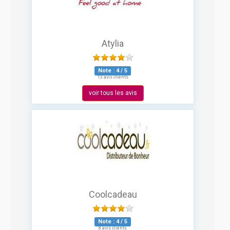
Atylia
Note :
4
/
5
13 avis clients
voir tous les avis
Coolcadeau
Note :
4
/
5
8 avis clients