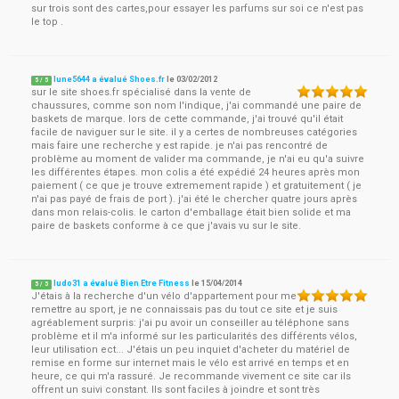
sur trois sont des cartes,pour essayer les parfums sur soi ce n'est pas
le top .
lune5644 a évalué Shoes.fr
le
03/02/2012
5
/
5
sur le site shoes.fr spécialisé dans la vente de
chaussures, comme son nom l'indique, j'ai commandé une paire de
baskets de marque. lors de cette commande, j'ai trouvé qu'il était
facile de naviguer sur le site. il y a certes de nombreuses catégories
mais faire une recherche y est rapide. je n'ai pas rencontré de
problème au moment de valider ma commande, je n'ai eu qu'a suivre
les différentes étapes. mon colis a été expédié 24 heures après mon
paiement ( ce que je trouve extremement rapide ) et gratuitement ( je
n'ai pas payé de frais de port ). j'ai été le chercher quatre jours après
dans mon relais-colis. le carton d'emballage était bien solide et ma
paire de baskets conforme à ce que j'avais vu sur le site.
ludo31 a évalué Bien Etre Fitness
le
15/04/2014
5
/
5
J'étais à la recherche d'un vélo d'appartement pour me
remettre au sport, je ne connaissais pas du tout ce site et je suis
agréablement surpris: j'ai pu avoir un conseiller au téléphone sans
problème et il m'a informé sur les particularités des différents vélos,
leur utilisation ect... J'étais un peu inquiet d'acheter du matériel de
remise en forme sur internet mais le vélo est arrivé en temps et en
heure, ce qui m'a rassuré. Je recommande vivement ce site car ils
offrent un suivi constant. Ils sont faciles à joindre et sont très