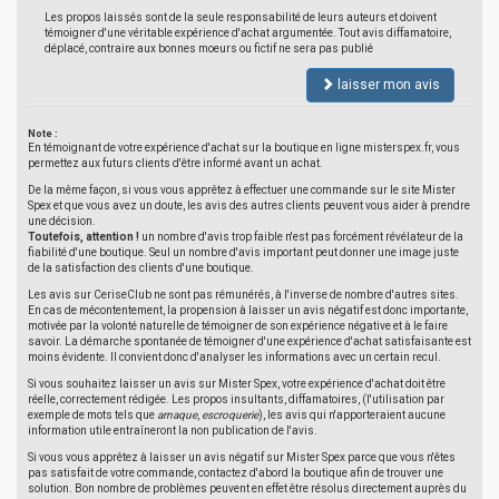
Les propos laissés sont de la seule responsabilité de leurs auteurs et doivent
témoigner d'une véritable expérience d'achat argumentée. Tout avis diffamatoire,
déplacé, contraire aux bonnes moeurs ou fictif ne sera pas publié
laisser mon avis
Note :
En témoignant de votre expérience d'achat sur la boutique en ligne misterspex.fr, vous
permettez aux futurs clients d'être informé avant un achat.
De la même façon, si vous vous apprêtez à effectuer une commande sur le site Mister
Spex et que vous avez un doute, les avis des autres clients peuvent vous aider à prendre
une décision.
Toutefois, attention !
un nombre d'avis trop faible n'est pas forcément révélateur de la
fiabilité d'une boutique. Seul un nombre d'avis important peut donner une image juste
de la satisfaction des clients d'une boutique.
Les avis sur CeriseClub ne sont pas rémunérés, à l'inverse de nombre d'autres sites.
En cas de mécontentement, la propension à laisser un avis négatif est donc importante,
motivée par la volonté naturelle de témoigner de son expérience négative et à le faire
savoir. La démarche spontanée de témoigner d'une expérience d'achat satisfaisante est
moins évidente. Il convient donc d'analyser les informations avec un certain recul.
Si vous souhaitez laisser un avis sur Mister Spex, votre expérience d'achat doit être
réelle, correctement rédigée. Les propos insultants, diffamatoires, (l'utilisation par
exemple de mots tels que
arnaque
,
escroquerie
), les avis qui n'apporteraient aucune
information utile entraîneront la non publication de l'avis.
Si vous vous apprêtez à laisser un avis négatif sur Mister Spex parce que vous n'êtes
pas satisfait de votre commande, contactez d'abord la boutique afin de trouver une
solution. Bon nombre de problèmes peuvent en effet être résolus directement auprès du