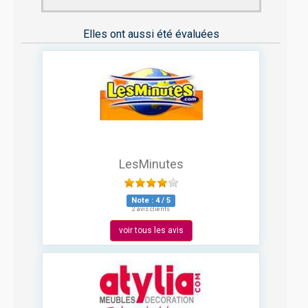
Elles ont aussi été évaluées
LesMinutes
Note :
4
/
5
2 avis clients
voir tous les avis