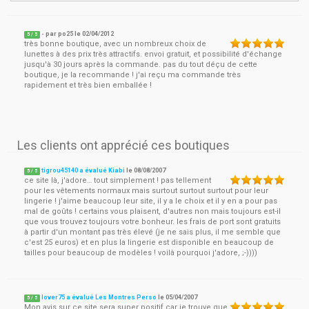
- par
po25
le
02/04/2012
5
/ 5
très bonne boutique, avec un nombreux choix de
lunettes à des prix très attractifs. envoi gratuit, et possibilité d'échange
jusqu'à 30 jours après la commande. pas du tout déçu de cette
boutique, je la recommande ! j'ai reçu ma commande très
rapidement et très bien emballée !
Les clients ont apprécié ces boutiques
tigrou45140 a évalué Kiabi
le
08/08/2007
5
/
5
ce site là, j'adore… tout simplement ! pas tellement
pour les vêtements normaux mais surtout surtout surtout pour leur
lingerie ! j'aime beaucoup leur site, il y a le choix et il y en a pour pas
mal de goûts ! certains vous plaisent, d'autres non mais toujours est-il
que vous trouvez toujours votre bonheur. les frais de port sont gratuits
à partir d'un montant pas très élevé (je ne sais plus, il me semble que
c'est 25 euros) et en plus la lingerie est disponible en beaucoup de
tailles pour beaucoup de modèles ! voilà pourquoi j'adore, ;-))))
lover75 a évalué Les Montres Perso
le
05/04/2007
5
/
5
Mon avis sur ce site sera super positif car je trouve que