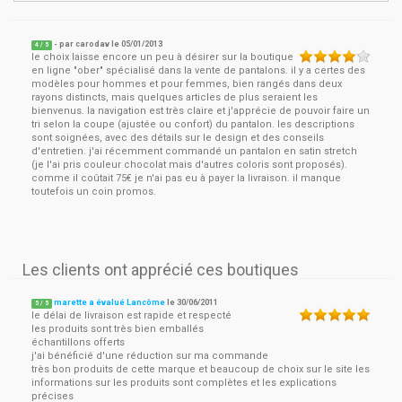
- par
carodav
le
05/01/2013
4
/ 5
le choix laisse encore un peu à désirer sur la boutique
en ligne "ober" spécialisé dans la vente de pantalons. il y a certes des
modèles pour hommes et pour femmes, bien rangés dans deux
rayons distincts, mais quelques articles de plus seraient les
bienvenus. la navigation est très claire et j'apprécie de pouvoir faire un
tri selon la coupe (ajustée ou confort) du pantalon. les descriptions
sont soignées, avec des détails sur le design et des conseils
d'entretien. j'ai récemment commandé un pantalon en satin stretch
(je l'ai pris couleur chocolat mais d'autres coloris sont proposés).
comme il coûtait 75€ je n'ai pas eu à payer la livraison. il manque
toutefois un coin promos.
Les clients ont apprécié ces boutiques
marette a évalué Lancôme
le
30/06/2011
5
/
5
le délai de livraison est rapide et respecté
les produits sont très bien emballés
échantillons offerts
j'ai bénéficié d'une réduction sur ma commande
très bon produits de cette marque et beaucoup de choix sur le site les
informations sur les produits sont complètes et les explications
précises