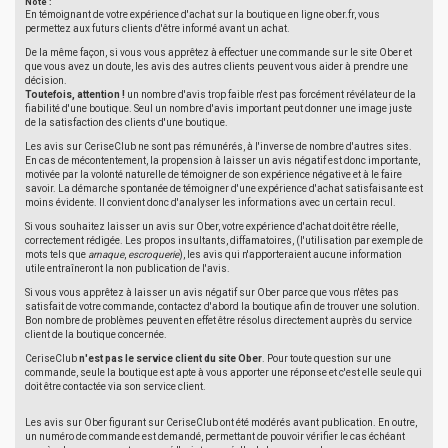
Note :
En témoignant de votre expérience d'achat sur la boutique en ligne ober.fr, vous
permettez aux futurs clients d'être informé avant un achat.
De la même façon, si vous vous apprêtez à effectuer une commande sur le site Ober et
que vous avez un doute, les avis des autres clients peuvent vous aider à prendre une
décision.
Toutefois, attention !
un nombre d'avis trop faible n'est pas forcément révélateur de la
fiabilité d'une boutique. Seul un nombre d'avis important peut donner une image juste
de la satisfaction des clients d'une boutique.
Les avis sur CeriseClub ne sont pas rémunérés, à l'inverse de nombre d'autres sites.
En cas de mécontentement, la propension à laisser un avis négatif est donc importante,
motivée par la volonté naturelle de témoigner de son expérience négative et à le faire
savoir. La démarche spontanée de témoigner d'une expérience d'achat satisfaisante est
moins évidente. Il convient donc d'analyser les informations avec un certain recul.
Si vous souhaitez laisser un avis sur Ober, votre expérience d'achat doit être réelle,
correctement rédigée. Les propos insultants, diffamatoires, (l'utilisation par exemple de
mots tels que
arnaque
,
escroquerie
), les avis qui n'apporteraient aucune information
utile entraîneront la non publication de l'avis.
Si vous vous apprêtez à laisser un avis négatif sur Ober parce que vous n'êtes pas
satisfait de votre commande, contactez d'abord la boutique afin de trouver une solution.
Bon nombre de problèmes peuvent en effet être résolus directement auprès du service
client de la boutique concernée.
CeriseClub
n'est pas le service client du site Ober
. Pour toute question sur une
commande, seule la boutique est apte à vous apporter une réponse et c'est elle seule qui
doit être contactée via son service client.
Les avis sur Ober figurant sur CeriseClub ont été modérés avant publication. En outre,
un numéro de commande est demandé, permettant de pouvoir vérifier le cas échéant