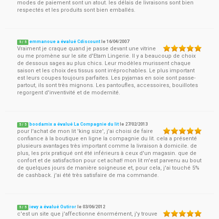
modes de paiement sont un atout. les délais de livraisons sont bien
respectés et les produits sont bien emballés.
emmanoue a évalué Cdiscount
le
16/04/2007
5
/
5
Vraiment je craque quand je passe devant une vitrine
ou me promène sur le site d'Etam Lingerie. Il y a beaucoup de choix
de dessous sages au plus chics. Leur modèles murissent chaque
saison et les choix des tissus sont irréprochables. Le plus important
est leurs coupes toujours parfaites. Les pyjamas en soie sont passe-
partout, ils sont très mignons. Les pantoufles, accessoires, bouillotes
regorgent d'inventivité et de modernité.
boodamix a évalué La Compagnie du lit
le
27/02/2013
5
/
5
pour l'achat de mon lit 'king size', j'ai choisi de faire
confiance à la boutique en ligne la compagnie du lit. cela a présenté
plusieurs avantages très important comme la livraison à domicile. de
plus, les prix pratiqué ont été inférieurs à ceux d'un magasin. que de
confort et de satisfaction pour cet achat! mon lit m'est parvenu au bout
de quelques jours de manière soigneuse et, pour cela, j'ai touché 5%
de cashback. j'ai été très satisfaire de ma commande.
ievy a évalué Outiror
le
03/06/2012
5
/
5
c'est un site que j'affectionne énormément, j'y trouve