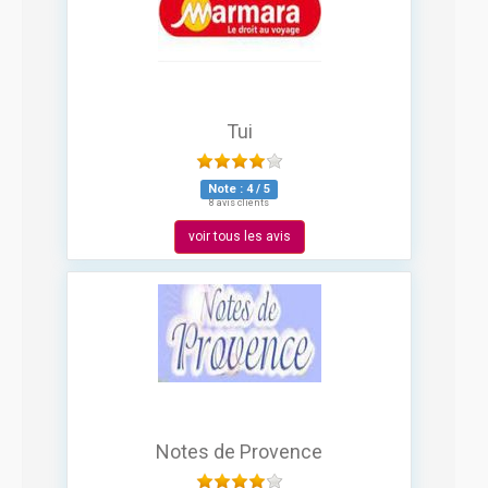
Tui
Note :
4
/
5
8 avis clients
voir tous les avis
Notes de Provence