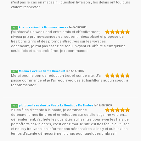
n'est pas le cas en magasin , question livraison , les delais ont toujours
etaient respecter
kristina a évalué Promovacances
le
04/10/2011
5
/
5
j'ai réservé un week-end entre amis et effectivement,
niveau prix promovacances est souvent mieux placé et propose de
très bons tarifs et des promos attractives sur les voyages..
cependant, je n'ai pas assez de recul n'ayant eu affaire à eux qu'une
seule fois et sans problème. je recommande.
Milena a évalué Santé Discount
le
16/11/2015
5
/
5
Merci pour le bon de réduction trouvé sur ce site. J'ai
passé commande et je l'ai reçu avec des échantillons aucun souci, à
recommander
plutocool a évalué La Poste La Boutique Du Timbre
le
19/09/2009
5
/
5
vu les files d'attente à la poste, je commande
dorénavant mes timbres et enveloppes sur ce site et ça me va bien...
généralement, j'achète les quantités suffisantes pour avoir les frais de
port offerts et 48h après, c'est chez moi. le site est très facile à utiliser
et nous y trouvons les informations nécessaires. allez-y et oubliez les
temps d'attente démesurément longs pour quelques timbres !