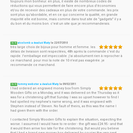
toujours mon bonheur. en plus, il existe de nombreux codes de
réductions qui vous permettent de faire encore plus d'économies
et/ou de recevoir des cadeaux en plus de votre commande. les prix
sont plus qu'abordable, et en ce qui concerne la qualité, en grande
majorité elle est bonne, mais comme dans tout site de "gadgets" il y a
du bon et du moins bon. c'est un site que je recommanderais.
vicolomb a évalué Maty
le
22/07/2010
5
/
5
très large choix de bijoux pour homme et femme. les
délais de livraison sont respectées, 48h après la commande c'est du
rapide. l'emballage est impeccable. j'ai absolument rien à reprocher à
ce marchand. pour moi la note de 10 n'est pas exagérée. je
recommande ce marchand.
tommy webster a évalué Maty
le
09/02/2011
5
/
5
I had ordered an engraved money box from Simply
Wooden Gifts on a Monday, and it was delivered on the Thursday as it
was for a christening gift that Sunday. I was so upset however to find I
had spelled my nephew's name wrong, and it was engraved with
Stephen instead of Steven. No fault of theirs, as this was the name I
had given them with the order.
I contacted Simply Wooden Gifts to explain the situation, expecting the
worse. I assumed I would have to re-order - the gift was £24.95 - and that
it would then arrive too late for the christening. But would you believe
that I had a brand new money box delivered by courier the very next