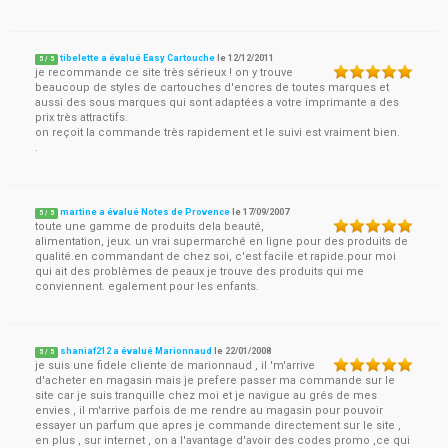
tibelette a évalué Easy Cartouche
le
12/12/2011
5
/
5
je recommande ce site très sérieux ! on y trouve
beaucoup de styles de cartouches d'encres de toutes marques et
aussi des sous marques qui sont adaptées a votre imprimante a des
prix très attractifs.
on reçoit la commande très rapidement et le suivi est vraiment bien.
.
martine a évalué Notes de Provence
le
17/09/2007
5
/
5
toute une gamme de produits dela beauté,
alimentation, jeux. un vrai supermarché en ligne pour des produits de
qualité.en commandant de chez soi, c'est facile et rapide.pour moi
qui ait des problèmes de peaux je trouve des produits qui me
conviennent. egalement pour les enfants.
shaniaf212 a évalué Marionnaud
le
22/01/2008
5
/
5
je suis une fidele cliente de marionnaud , il 'm'arrive
d'acheter en magasin mais je prefere passer ma commande sur le
site car je suis tranquille chez moi et je navigue au grés de mes
envies , il m'arrive parfois de me rendre au magasin pour pouvoir
essayer un parfum que apres je commande directement sur le site ,
en plus , sur internet , on a l'avantage d'avoir des codes promo ,ce qui