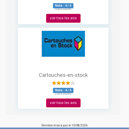
Note :
4
/
5
3 avis clients
voir tous les avis
Cartouches-en-stock
Note :
4
/
5
2 avis clients
voir tous les avis
Dernière mise à jour le
10/08/2026