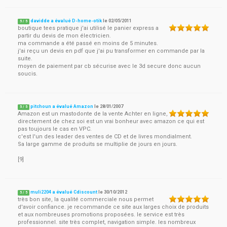
davidde a évalué D-home-otik
le
02/05/2011
5
/
5
boutique tees pratique j'ai utilisé le panier express a
partir du devis de mon électricien.
ma commande a été passé en moins de 5 minutes.
j'ai reçu un devis en pdf que j'ai pu transformer en commande par la
suite.
moyen de paiement par cb sécurise avec le 3d secure donc aucun
soucis.
pitchoun a évalué Amazon
le
28/01/2007
5
/
5
Amazon est un mastodonte de la vente Achter en ligne,
directement de chez soi est un vrai bonheur avec amazon ce qui est
pas toujours le cas en VPC.
c'est l'un des leader des ventes de CD et de livres mondialment.
Sa large gamme de produits se multiplie de jours en jours.
[9]
muli2204 a évalué Cdiscount
le
30/10/2012
5
/
5
très bon site, la qualité commerciale nous permet
d'avoir confiance. je recommande ce site aux larges choix de produits
et aux nombreuses promotions proposées. le service est très
professionnel. site très complet, navigation simple. les nombreux