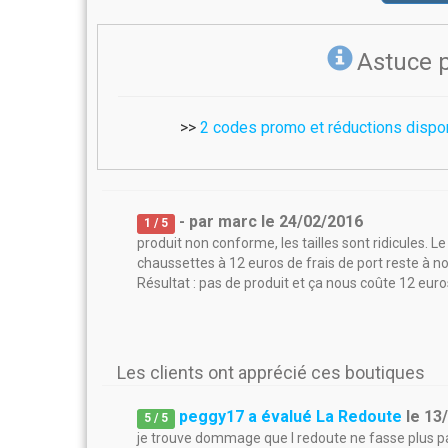
Astuce 
>>
2 codes promo et réductions dispo
- par
marc
le
24/02/2016
1
/ 5
produit non conforme, les tailles sont ridicules. Le
chaussettes à 12 euros de frais de port reste à n
Résultat : pas de produit et ça nous coûte 12 euro
Les clients ont apprécié ces boutiques
peggy17 a évalué La Redoute
le
13
5
/
5
je trouve dommage que l redoute ne fasse plus par