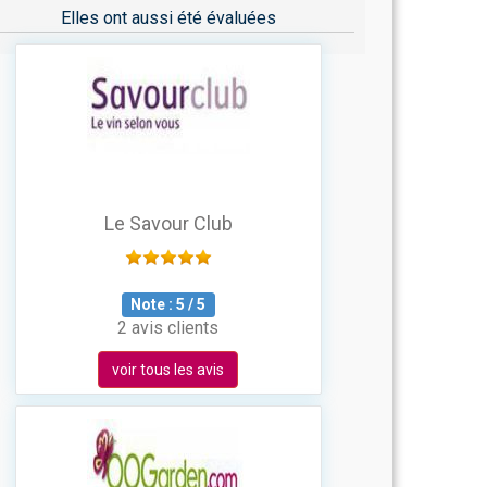
Elles ont aussi été évaluées
Le Savour Club
Note :
5
/
5
2 avis clients
voir tous les avis