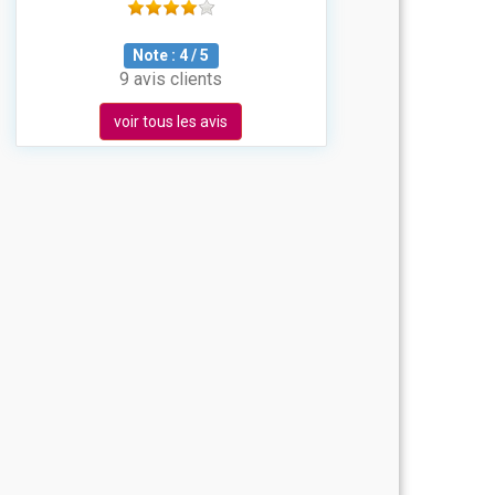
Note :
4
/
5
9 avis clients
voir tous les avis