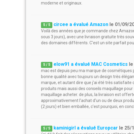
moderne et originaux.
circee a évalué Amazon
le
01/09/2
5
/
5
Voilà des années que je commande chez Amazon. C
sous 3 jours), avec une livraison gratuite très so
des domaines différents. C'est un site parfait pou
elow91 a évalué MAC Cosmetics
l
5
/
5
mac est depuis peu ma marque de cosmétiques préf
bonne qualité avec toujours un design très élégant.
marque, et autant dire que j'ai été très satisfait
produits mais aussi des conseils maquillage pour c
maquillage acheter. de plus, la livraison est offer
approximativement l'achat d'un ou de deux prod
(2 jours) et bien emballée, c'est pourquoi, en conc
kaminigirl a évalué Europcar
le
25/
5
/
5