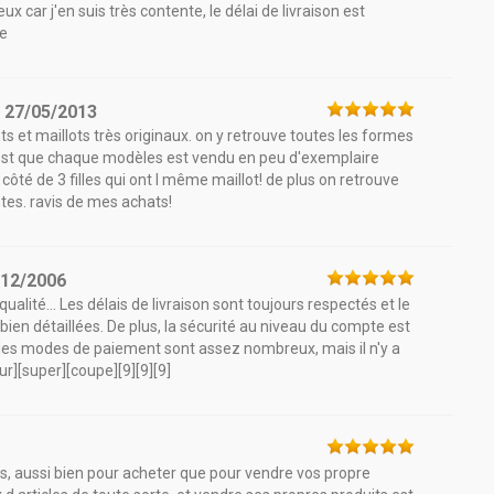
 car j'en suis très contente, le délai de livraison est
te
e
27/05/2013
s et maillots très originaux. on y retrouve toutes les formes
c'est que chaque modèles est vendu en peu d'exemplaire
côté de 3 filles qui ont l même maillot! de plus on retrouve
tes. ravis de mes achats!
/12/2006
 qualité... Les délais de livraison sont toujours respectés et le
bien détaillées. De plus, la sécurité au niveau du compte est
in, les modes de paiement sont assez nombreux, mais il n'y a
r][super][coupe][9][9][9]
res, aussi bien pour acheter que pour vendre vos propre