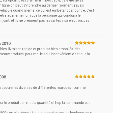
chez europcar, c'est vraiment impeccable, ca évite de se
n ligne on peut s'y prendre au dernier moment, j'avais
un véhicule quand même. ce qui est embêtant par contre, c'est
oit être au même nom que la personne qui conduira le
onjoint, et ils ne prennent pas les cartes visa electron, pas
3/2010
ables. livraison rapide et produits bien emballés. des
veaux produits. pour moi le seul inconvénient c'est que la
008
 et sucreries diverses de différentes marques : comme
ur le produit , on met la quantité et hop la commande est
 500g ou plus donc il faut vriament aimer les bonbons pour