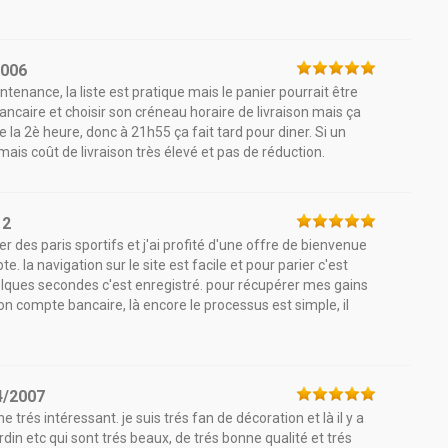
2006
tenance, la liste est pratique mais le panier pourrait être
ncaire et choisir son créneau horaire de livraison mais ça
de la 2è heure, donc à 21h55 ça fait tard pour diner. Si un
ais coût de livraison très élevé et pas de réduction.
12
r des paris sportifs et j'ai profité d'une offre de bienvenue
 la navigation sur le site est facile et pour parier c'est
quelques secondes c'est enregistré. pour récupérer mes gains
n compte bancaire, là encore le processus est simple, il
4/2007
e trés intéressant. je suis trés fan de décoration et là il y a
ardin etc qui sont trés beaux, de trés bonne qualité et trés