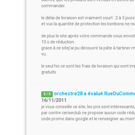
commander.
le délai de livraison est vraiment court : 2 à 3 jo
et vus la quantité de protection les bonbons ne r
de plus le site après votre commande vous envoi
10 ù de réduction.
grace à ce sitej'ai pu découvrir la pâte à tartiner m
vu .
le seul hic ce sont les frais de livraison qui sont
gratuits.
orchestre28 a évalué RueDuComm
5
/
5
16/11/2011
je vous conseille ce site, les prix sont intéressan
par contre ceriseclub ne propose aucun code réduc
code promo dans google et le renseigner au mome