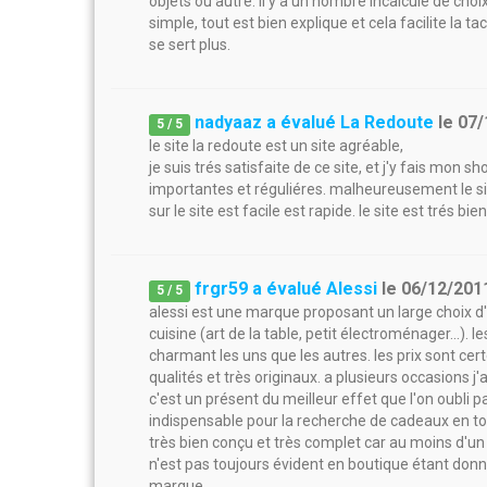
objets ou autre. il y a un nombre incalcule de choi
simple, tout est bien explique et cela facilite la 
se sert plus.
nadyaaz a évalué La Redoute
le
07/
5
/
5
le site la redoute est un site agréable,
je suis trés satisfaite de ce site, et j'y fais mon
importantes et réguliéres. malheureusement le sit
sur le site est facile est rapide. le site est trés bie
frgr59 a évalué Alessi
le
06/12/201
5
/
5
alessi est une marque proposant un large choix d'
cuisine (art de la table, petit électroménager...). le
charmant les uns que les autres. les prix sont cer
qualités et très originaux. a plusieurs occasions j
c'est un présent du meilleur effet que l'on oubli p
indispensable pour la recherche de cadeaux en tout
très bien conçu et très complet car au moins d'un c
n'est pas toujours évident en boutique étant do
marque.