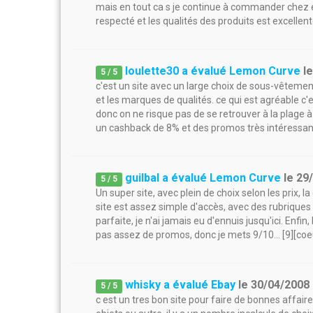
mais en tout ca s je continue à commander chez eux
respecté et les qualités des produits est excellen
loulette30 a évalué Lemon Curve
l
5
/
5
c'est un site avec un large choix de sous-vêtement
et les marques de qualités. ce qui est agréable 
donc on ne risque pas de se retrouver à la plage à 
un cashback de 8% et des promos très intéressan
guilbal a évalué Lemon Curve
le
29
5
/
5
Un super site, avec plein de choix selon les prix, la
site est assez simple d'accès, avec des rubriques 
parfaite, je n'ai jamais eu d'ennuis jusqu'ici. Enf
pas assez de promos, donc je mets 9/10... [9][coeu
whisky a évalué Ebay
le
30/04/2008
5
/
5
c est un tres bon site pour faire de bonnes affai