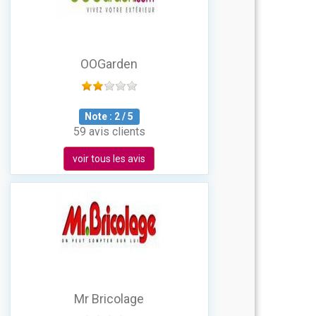
OOGarden
Note :
2
/
5
59 avis clients
voir tous les avis
Mr Bricolage