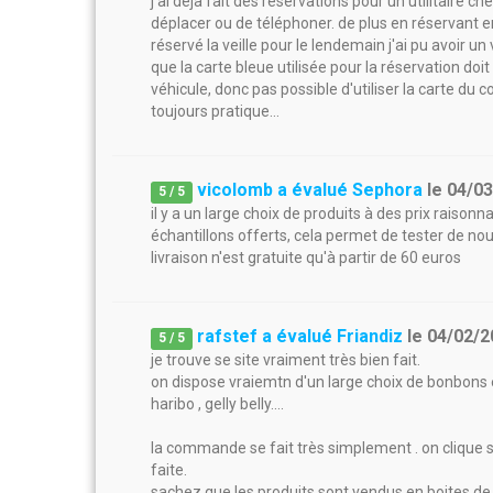
j'ai déjà fait des réservations pour un utilitaire 
déplacer ou de téléphoner. de plus en réservant e
réservé la veille pour le lendemain j'ai pu avoir 
que la carte bleue utilisée pour la réservation d
véhicule, donc pas possible d'utiliser la carte du c
toujours pratique...
vicolomb a évalué Sephora
le
04/0
5
/
5
il y a un large choix de produits à des prix raisonn
échantillons offerts, cela permet de tester de nou
livraison n'est gratuite qu'à partir de 60 euros
rafstef a évalué Friandiz
le
04/02/2
5
/
5
je trouve se site vraiment très bien fait.
on dispose vraiemtn d'un large choix de bonbons
haribo , gelly belly....
la commande se fait très simplement . on clique s
faite.
sachez que les produits sont vendus en boites de