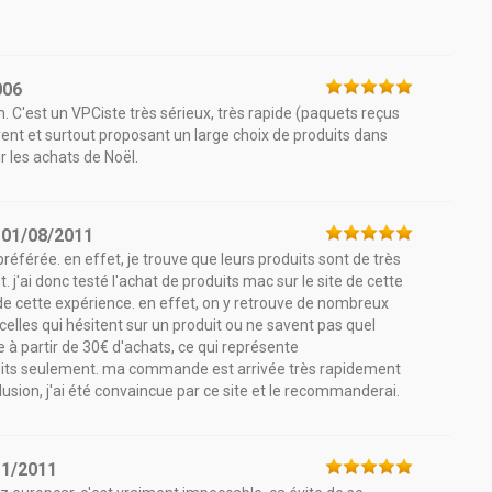
006
'est un VPCiste très sérieux, très rapide (paquets reçus
uvent et surtout proposant un large choix de produits dans
r les achats de Noël.
e
01/08/2011
érée. en effet, je trouve que leurs produits sont de très
 j'ai donc testé l'achat de produits mac sur le site de cette
e de cette expérience. en effet, on y retrouve de nombreux
elles qui hésitent sur un produit ou ne savent pas quel
te à partir de 30€ d'achats, ce qui représente
uits seulement. ma commande est arrivée très rapidement
lusion, j'ai été convaincue par ce site et le recommanderai.
11/2011