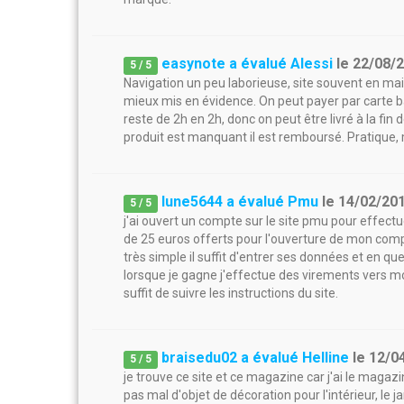
easynote a évalué Alessi
le
22/08/
5
/
5
Navigation un peu laborieuse, site souvent en main
mieux mis en évidence. On peut payer par carte ba
reste de 2h en 2h, donc on peut être livré à la fin 
produit est manquant il est remboursé. Pratique, m
lune5644 a évalué Pmu
le
14/02/20
5
/
5
j'ai ouvert un compte sur le site pmu pour effectue
de 25 euros offerts pour l'ouverture de mon compte.
très simple il suffit d'entrer ses données et en 
lorsque je gagne j'effectue des virements vers mo
suffit de suivre les instructions du site.
braisedu02 a évalué Helline
le
12/0
5
/
5
je trouve ce site et ce magazine car j'ai le magazin
pas mal d'objet de décoration pour l'intérieur, le j