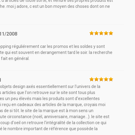
x d articles de toute sorte, et vendre ses propres produits est
tache. moi j adore, c est un bon moyen des choses dont on ne
11/2008
 shopping réguliérement car les promos et les soldes y sont
e qui est souvent en derangement tard le soir. la recherche
n fait en général.
1
objets design axés essentiellement sur l'univers de la
s articles que l'on retrouve sur le site sont tous plus
tes un peu élevés mais les produits sont d'excellentes
'ai reçu en cadeaux des articles de la marque, croyais moi
as de si tôt. le site de la marque est à mon sens un
e circonstance (noël, anniversaire, mariage...). le site est
oup d'oeil on retrouve l'intégralité de la collection ce qui
nné le nombre important de référence que possède la