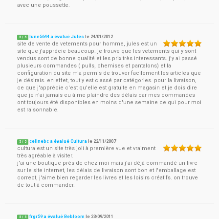
avec une poussette.
lune5644 a évalué Jules
le
24/01/2012
5
/
5
site de vente de vetements pour homme, jules est un
site que j'apprécie beaucoup. je trouve que les vetements qui y sont
vendus sont de bonne qualité et les prix très interessants. j'y ai passé
plusieurs commandes ( pulls, chemises et pantalons) et la
configuration du site m'a permis de trouver facilement les articles que
je désirais. en effet, tout y est classé par catégories. pour la livraison,
ce que j'apprécie c'est qu'elle est gratuite en magasin et je dois dire
que je n'ai jamais eu à me plaindre des délais car mes commandes
ont toujours été disponibles en moins d'une semaine ce qui pour moi
est raisonnable.
celinebc a évalué Cultura
le
22/11/2007
5
/
5
cultura est un site très joli à première vue et vraiment
très agréable à visiter.
j'ai une boutique près de chez moi mais j'ai déjà commandé un livre
sur le site internet, les délais de livraison sont bon et l'emballage est
correct, j'aime bien regarder les livres et les loisirs créatifs. on trouve
de tout à commander.
frgr59 a évalué Bebloom
le
23/09/2011
5
/
5