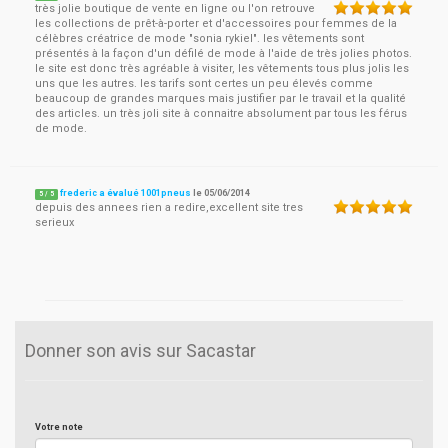
très jolie boutique de vente en ligne ou l'on retrouve
les collections de prêt-à-porter et d'accessoires pour femmes de la
célèbres créatrice de mode "sonia rykiel". les vêtements sont
présentés à la façon d'un défilé de mode à l'aide de très jolies photos.
le site est donc très agréable à visiter, les vêtements tous plus jolis les
uns que les autres. les tarifs sont certes un peu élevés comme
beaucoup de grandes marques mais justifier par le travail et la qualité
des articles. un très joli site à connaitre absolument par tous les férus
de mode.
frederic a évalué 1001pneus
le
05/06/2014
5
/
5
depuis des annees rien a redire,excellent site tres
serieux
Donner son avis sur Sacastar
Votre note