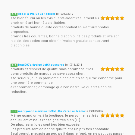
ebe31 a évalué La Redoute
le
13/07/2012
5
/
5
site bien fourni où les avis clients aident réellement au
choix en étant honnêtes et fiables.
produits de bonne qualité correspondant souvent aux photos
proposées.
promos très courantes, bonne disponibilité des produits et livraison
rapide. des codes pour obtenir livraison gratuite sont souvent
disponibles.
brad007 a évalué JefChaussures
le
17/11/2011
5
/
5
produits et respect de qualité mais comme tout les
bons produits de marque se paye assez cher .
site sérieux , aucun problème a déclaré en se qui me concerne pour
une première commande .
à recommander, dommage que l'on ne trouve que très bon de
réduction.
marilyoann a évalué DPAM - Du Pareil au Même
le
29/10/2006
5
/
5
Même quand on va à la boutique, le personnel est très
accueillant et nous renseigne très bien.[10]
De plus, les articles sont très bien exposés.
Les produits sont de bonne qualité et à un prix très abordable.
Seul bémol, magasin un peu petit dans le fond, on ne peut pas passer