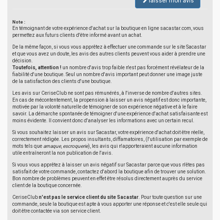
laisser mon avis
Note :
En témoignant de votre expérience d'achat sur la boutique en ligne sacastar.com, vous
permettez aux futurs clients d'être informé avant un achat.
De la même façon, si vous vous apprêtez à effectuer une commande sur le site Sacastar
et que vous avez un doute, les avis des autres clients peuvent vous aider à prendre une
décision.
Toutefois, attention !
un nombre d'avis trop faible n'est pas forcément révélateur de la
fiabilité d'une boutique. Seul un nombre d'avis important peut donner une image juste
de la satisfaction des clients d'une boutique.
Les avis sur CeriseClub ne sont pas rémunérés, à l'inverse de nombre d'autres sites.
En cas de mécontentement, la propension à laisser un avis négatif est donc importante,
motivée par la volonté naturelle de témoigner de son expérience négative et à le faire
savoir. La démarche spontanée de témoigner d'une expérience d'achat satisfaisante est
moins évidente. Il convient donc d'analyser les informations avec un certain recul.
Si vous souhaitez laisser un avis sur Sacastar, votre expérience d'achat doit être réelle,
correctement rédigée. Les propos insultants, diffamatoires, (l'utilisation par exemple de
mots tels que
arnaque
,
escroquerie
), les avis qui n'apporteraient aucune information
utile entraîneront la non publication de l'avis.
Si vous vous apprêtez à laisser un avis négatif sur Sacastar parce que vous n'êtes pas
satisfait de votre commande, contactez d'abord la boutique afin de trouver une solution.
Bon nombre de problèmes peuvent en effet être résolus directement auprès du service
client de la boutique concernée.
CeriseClub
n'est pas le service client du site Sacastar
. Pour toute question sur une
commande, seule la boutique est apte à vous apporter une réponse et c'est elle seule qui
doit être contactée via son service client.