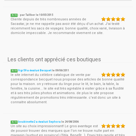
- par
Tallber
le
10/05/2015
5
/ 5
Cliente depuis de très nombreuses années de
Sacastar, je ne me rappelle pas avoir été déçu d'un achat. J'ai testé
récemment les sacs de voyages: bonne qualité, choix varié, livraison à
domicile impeccable. Je recommande vivement ce site.
Les clients ont apprécié ces boutiques
frgr59 a évalué Becquet
le
09/06/2011
5
/
5
le site internet du célèbre catalogue de vente par
correspondance becquet nous propose des articles de bonne qualité
pour la maison. on y retrouve du linge pour le lit, le bain, la table, la
fenêtre, la cuisine... le site est très agréable à visiter grâce à sa fluidité
et à ses très jolies photos et animations. de plus le site propose
régulièrement de promotions très intéressante. c'est donc un site à
connaitre absolument.
boubinette2 a évalué Sephora
le
24/08/2006
5
/
5
Un site au choix impressionnant! Le gros avantage est
de pouvoir trouver des marques que l'on ne trouve nulle part en
magasin (surtout en province) (Stila, Benefit...). Envoi très rapide et très