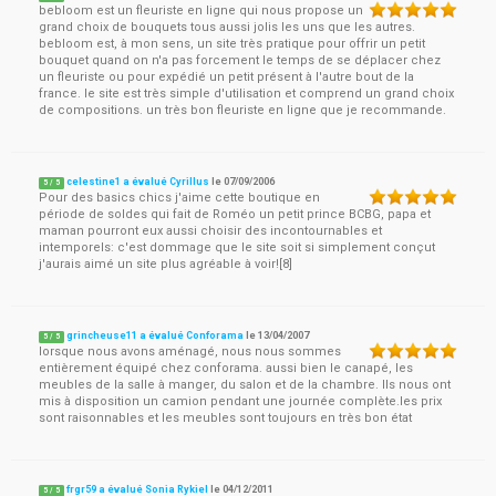
bebloom est un fleuriste en ligne qui nous propose un
grand choix de bouquets tous aussi jolis les uns que les autres.
bebloom est, à mon sens, un site très pratique pour offrir un petit
bouquet quand on n'a pas forcement le temps de se déplacer chez
un fleuriste ou pour expédié un petit présent à l'autre bout de la
france. le site est très simple d'utilisation et comprend un grand choix
de compositions. un très bon fleuriste en ligne que je recommande.
celestine1 a évalué Cyrillus
le
07/09/2006
5
/
5
Pour des basics chics j'aime cette boutique en
période de soldes qui fait de Roméo un petit prince BCBG, papa et
maman pourront eux aussi choisir des incontournables et
intemporels: c'est dommage que le site soit si simplement conçut
j'aurais aimé un site plus agréable à voir![8]
grincheuse11 a évalué Conforama
le
13/04/2007
5
/
5
lorsque nous avons aménagé, nous nous sommes
entièrement équipé chez conforama. aussi bien le canapé, les
meubles de la salle à manger, du salon et de la chambre. Ils nous ont
mis à disposition un camion pendant une journée complète.les prix
sont raisonnables et les meubles sont toujours en très bon état
frgr59 a évalué Sonia Rykiel
le
04/12/2011
5
/
5