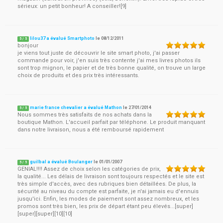
sérieux: un petit bonheur! A conseiller![9]
lilou37 a évalué Smartphoto
le
08/12/2011
5
/
5
bonjour
je viens tout juste de découvrir le site smart photo, j'ai passer
commande pour voir, j'en suis très contente j'ai mes livres photos ils
sont trop mignon, le papier et de très bonne qualité, on trouve un large
choix de produits et des prix très intéressants.
marie france chevalier a évalué Mathon
le
27/01/2014
5
/
5
Nous sommes très satisfaits de nos achats dans la
boutique Mathon. L'accueil parfait par téléphone. Le produit manquant
dans notre livraison, nous a été remboursé rapidement
guilbal a évalué Boulanger
le
01/01/2007
5
/
5
GENIAL!!!! Assez de choix selon les catégories de prix,
la qualité... Les délais de livraison sont toujours respectés et le site est
très simple d'accès, avec des rubriques bien détaillées. De plus, la
sécurité au niveau du compte est parfaite, je n'ai jamais eu d'ennuis
jusqu'ici. Enfin, les modes de paiement sont assez nombreux, et les
promos sont très bien, les prix de départ étant peu élevés...[super]
[super][super][10][10]