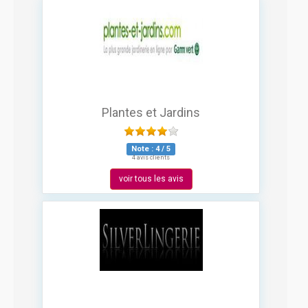
Plantes et Jardins
Note :
4
/
5
4 avis clients
voir tous les avis