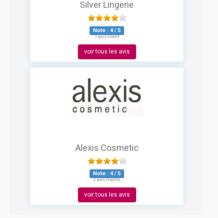
Silver Lingerie
Note :
4
/
5
1 avis client
voir tous les avis
Alexis Cosmetic
Note :
4
/
5
2 avis clients
voir tous les avis