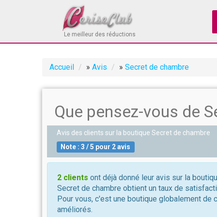
Le meilleur des réductions
Accueil
»
Avis
»
Secret de chambre
Que pensez-vous de S
Avis des clients sur la boutique
Secret de chambre
Note :
3
/
5
pour
2
avis
2 clients
ont déjà donné leur avis sur la bouti
Secret de chambre obtient un taux de satisfacti
Pour vous, c'est une boutique globalement de 
améliorés.