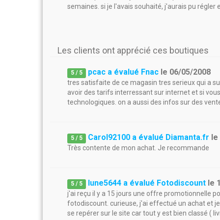
semaines. si je l'avais souhaité, j'aurais pu régler 
Les clients ont apprécié ces boutiques
pcac a évalué Fnac
le
06/05/2008
5
/
5
tres satisfaite de ce magasin tres serieux qui a s
avoir des tarifs interressant sur internet et si vou
technologiques. on a aussi des infos sur des vente
Carol92100 a évalué Diamanta.fr
l
5
/
5
Très contente de mon achat. Je recommande
lune5644 a évalué Fotodiscount
le
5
/
5
j'ai reçu il y a 15 jours une offre promotionnelle p
fotodiscount. curieuse, j'ai effectué un achat et je
se repérer sur le site car tout y est bien classé ( l