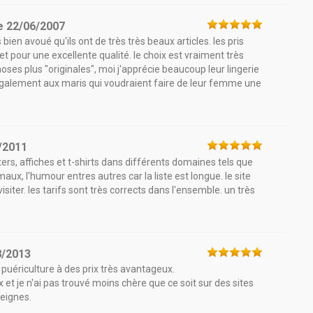
e
22/06/2007
n avoué qu'ils ont de très très beaux articles. les pris
t pour une excellente qualité. le choix est vraiment très
oses plus "originales", moi j'apprécie beaucoup leur lingerie
également aux maris qui voudraient faire de leur femme une
/2011
ters, affiches et t-shirts dans différents domaines tels que
nimaux, l'humour entres autres car la liste est longue. le site
siter. les tarifs sont très corrects dans l'ensemble. un très
8/2013
puériculture à des prix très avantageux.
et je n'ai pas trouvé moins chère que ce soit sur des sites
seignes.