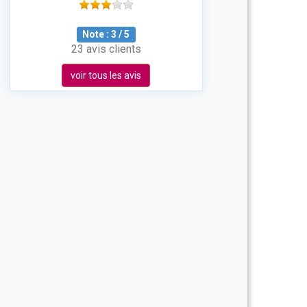
Note :
3
/
5
23 avis clients
voir tous les avis