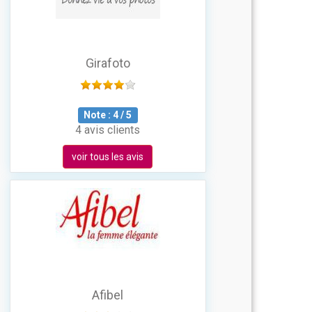
Girafoto
Note :
4
/
5
4 avis clients
voir tous les avis
Afibel