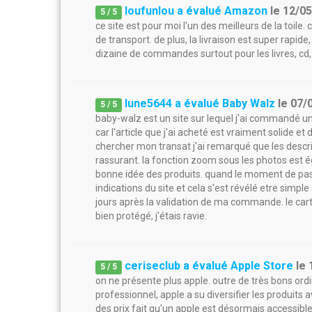
loufunlou a évalué Amazon
le
12/0
5
/
5
ce site est pour moi l'un des meilleurs de la toile. 
de transport. de plus, la livraison est super rapi
dizaine de commandes surtout pour les livres, cd
lune5644 a évalué Baby Walz
le
07/
5
/
5
baby-walz est un site sur lequel j'ai commandé un
car l'article que j'ai acheté est vraiment solide et 
chercher mon transat j'ai remarqué que les descrip
rassurant. la fonction zoom sous les photos est é
bonne idée des produits. quand le moment de pass
indications du site et cela s'est révélé etre simple
jours après la validation de ma commande. le car
bien protégé, j'étais ravie.
ceriseclub a évalué Apple Store
le
5
/
5
on ne présente plus apple. outre de très bons ord
professionnel, apple a su diversifier les produits 
des prix fait qu'un apple est désormais accessible