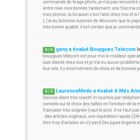
commande de tirage photo, je n'ai pas rencontré d
entré mes coordonnés facilement. une fois ma co
mes photos. la livraison s'est faite chez moi et à
), j'ai eu la bonne surprise de découvrir que le pap
très bonne qualité. il est certain que je command
geny a évalué Bouygues Telecom
l
5
/
5
bouygues télécom est pour moi le meilleur opérate
suis cliente chez eux et je n'ai eu aucun problème
leur site, il y énormément de choix et de bonnes 
LaurenceMedo a évalué A Mes Am
5
/
5
Service client très réactif et courtois par téléph
conseils sur le choix des tailles en fonction de l
française très soignée (vaut le prix). Il ne faut pas
: des articles originaux, une expédition rapide (2
être trop d'articles on s'y perd (les jupes lingeri