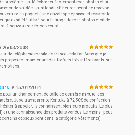
e problème : j'ai télécharger facilement mes photos et ai
mmande validée, j'ai attendu 48 heures avant de recevoir
 l'ouverture du paquet ( une enveloppe épaisse et résistante
ier qui avait été utilisé pour le tirage de mes photos était de
erai à nouveau sur fotodiscount.
e
26/03/2008
ur de téléphonie mobile de france! cela fait 6ans que je
.ils proposent maintenant des forfaits très intéressants. sur
promotions.
ours
le
15/01/2014
one pour un changement de taille de dernière minute, des
a matière. Jupe transparente Kentuky à 72,50€ de confection
 hésiter à appeler, ils connaissent bien leurs produits. Le plus
4H) et une connaissance des produits vendus. Le moins : peut
e et certains dessous sont dans la catégorie Vêtements).