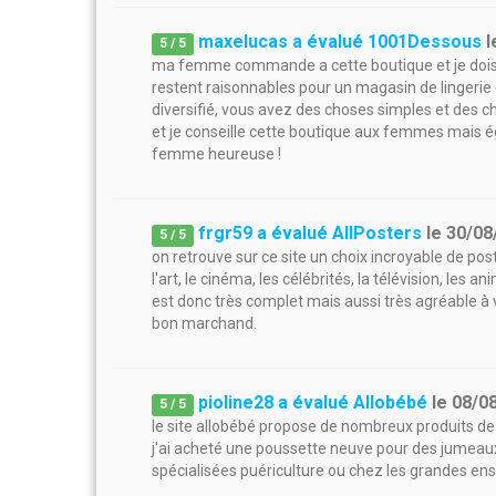
maxelucas a évalué 1001Dessous
l
5
/
5
ma femme commande a cette boutique et je dois bie
restent raisonnables pour un magasin de lingerie e
diversifié, vous avez des choses simples et des ch
et je conseille cette boutique aux femmes mais 
femme heureuse !
frgr59 a évalué AllPosters
le
30/08
5
/
5
on retrouve sur ce site un choix incroyable de pos
l'art, le cinéma, les célébrités, la télévision, les a
est donc très complet mais aussi très agréable à vi
bon marchand.
pioline28 a évalué Allobébé
le
08/0
5
/
5
le site allobébé propose de nombreux produits de 
j'ai acheté une poussette neuve pour des jumeaux 
spécialisées puériculture ou chez les grandes en