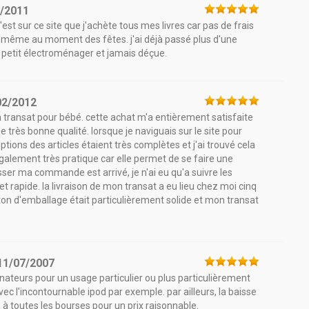
5/2011
c'est sur ce site que j'achète tous mes livres car pas de frais
de, même au moment des fêtes. j'ai déjà passé plus d'une
, petit électroménager et jamais déçue.
02/2012
 transat pour bébé. cette achat m'a entièrement satisfaite
de très bonne qualité. lorsque je naviguais sur le site pour
tions des articles étaient très complètes et j'ai trouvé cela
galement très pratique car elle permet de se faire une
er ma commande est arrivé, je n'ai eu qu'a suivre les
 et rapide. la livraison de mon transat a eu lieu chez moi cinq
ton d'emballage était particulièrement solide et mon transat
11/07/2007
inateurs pour un usage particulier ou plus particulièrement
avec l'incontournable ipod par exemple. par ailleurs, la baisse
 à toutes les bourses pour un prix raisonnable.