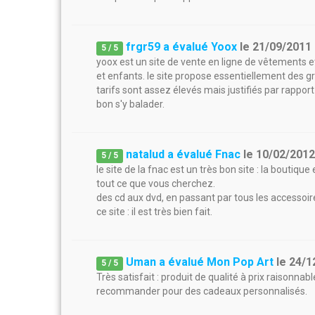
frgr59 a évalué Yoox
le
21/09/2011
5
/
5
yoox est un site de vente en ligne de vêtement
et enfants. le site propose essentiellement des g
tarifs sont assez élevés mais justifiés par rappor
bon s'y balader.
natalud a évalué Fnac
le
10/02/201
5
/
5
le site de la fnac est un très bon site : la boutique
tout ce que vous cherchez.
des cd aux dvd, en passant par tous les accesso
ce site : il est très bien fait.
Uman a évalué Mon Pop Art
le
24/1
5
/
5
Très satisfait : produit de qualité à prix raisonna
recommander pour des cadeaux personnalisés.