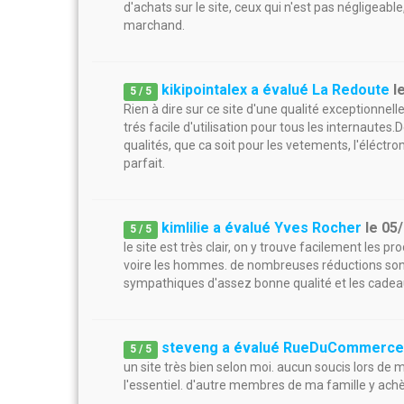
d'achats sur le site, ceux qui n'est pas négligeable
marchand.
kikipointalex a évalué La Redoute
l
5
/
5
Rien à dire sur ce site d'une qualité exceptionnelle[
trés facile d'utilisation pour tous les internautes.
qualités, que ca soit pour les vetements, l'éléctr
parfait.
kimlilie a évalué Yves Rocher
le
05
5
/
5
le site est très clair, on y trouve facilement les
voire les hommes. de nombreuses réductions sont 
sympathiques d'assez bonne qualité et les cadeaux
steveng a évalué RueDuCommerc
5
/
5
un site très bien selon moi. aucun soucis lors de 
l'essentiel. d'autre membres de ma famille y ach