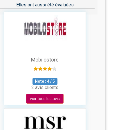
Elles ont aussi été évaluées
Mobilostore
Note :
4
/
5
2 avis clients
voir tous les avis