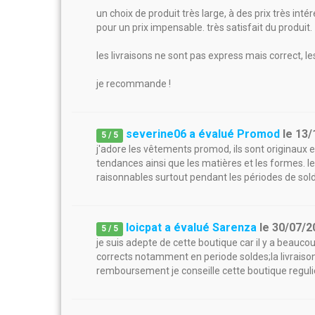
un choix de produit très large, à des prix très int
pour un prix impensable. très satisfait du produit.
les livraisons ne sont pas express mais correct, les
je recommande !
severine06 a évalué Promod
le
13/
5
/
5
j'adore les vêtements promod, ils sont originaux e
tendances ainsi que les matières et les formes. l
raisonnables surtout pendant les périodes de sol
loicpat a évalué Sarenza
le
30/07/2
5
/
5
je suis adepte de cette boutique car il y a beauc
corrects notamment en periode soldes;la livraison ra
remboursement je conseille cette boutique regu