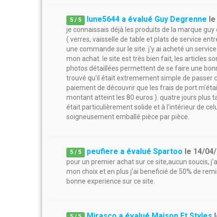
lune5644 a évalué Guy Degrenne
l
5
/
5
je connaissais déjà les produits de la marque gu
( verres, vaisselle de table et plats de service ent
une commande sur le site. j'y ai acheté un service d
mon achat. le site est très bien fait, les articles s
photos détaillées permettent de se faire une bonne
trouvé qu'il était extremement simple de passer
paiement de découvrir que les frais de port m'étai
montant atteint les 80 euros ). quatre jours plus
était particulièrement solide et à l'intérieur de cel
soigneusement emballé pièce par pièce.
peufiere a évalué Spartoo
le
14/04
5
/
5
pour un premier achat sur ce site,aucun soucis, j'ai 
mon choix et en plus j'ai beneficié de 50% de rem
bonne experience sur ce site.
Mirasco a évalué Maison Et Styles
5
/
5