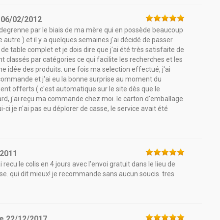
e
06/02/2012
y degrenne par le biais de ma mère qui en possède beaucoup
re autre ) et il y a quelques semaines j'ai décidé de passer
e table complet et je dois dire que j'ai été très satisfaite de
ont classés par catégories ce qui facilite les recherches et les
 idée des produits. une fois ma selection effectué, j'ai
 commande et j'ai eu la bonne surprise au moment du
ent offerts ( c'est automatique sur le site dès que le
 tard, j'ai reçu ma commande chez moi. le carton d'emballage
ui-ci je n'ai pas eu déplorer de casse, le service avait été
/2011
recu le colis en 4 jours avec l'envoi gratuit dans le lieu de
ise. qui dit mieux! je recommande sans aucun soucis. tres
le
22/12/2017