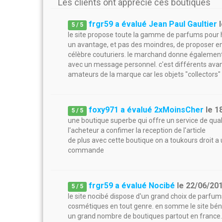
Les clients ont apprécié ces boutiques
frgr59 a évalué Jean Paul Gaultier
5
/
5
le site propose toute la gamme de parfums pour
un avantage, et pas des moindres, de proposer en 
célèbre couturiers. le marchand donne également l
avec un message personnel. c'est différents avan
amateurs de la marque car les objets "collectors"
foxy971 a évalué 2xMoinsCher
le
1
5
/
5
une boutique superbe qui offre un service de qua
l'acheteur a confimer la reception de l'article
de plus avec cette boutique on a toukours droit 
commande
frgr59 a évalué Nocibé
le
22/06/20
5
/
5
le site nocibé dispose d'un grand choix de parf
cosmétiques en tout genre. en somme le site béné
un grand nombre de boutiques partout en france. de