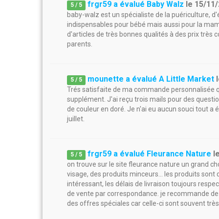
frgr59 a évalué Baby Walz
le
15/11
5
/
5
baby-walz est un spécialiste de la puériculture, 
indispensables pour bébé mais aussi pour la maman
d'articles de très bonnes qualités à des prix très 
parents.
mounette a évalué A Little Market
5
/
5
Trés satisfaite de ma commande personnalisée qu
supplément. J'ai reçu trois mails pour des questio
de couleur en doré. Je n'ai eu aucun souci tout a 
juillet.
frgr59 a évalué Fleurance Nature
l
5
/
5
on trouve sur le site fleurance nature un grand c
visage, des produits minceurs... les produits sont 
intéressant, les délais de livraison toujours respe
de vente par correspondance. je recommande de s'
des offres spéciales car celle-ci sont souvent trè