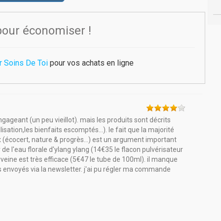
pour économiser !
r Soins De Toi
pour vos achats en ligne
engageant (un peu vieillot). mais les produits sont décrits
isation,les bienfaits escomptés...). le fait que la majorité
ux (écocert, nature & progrès...) est un argument important
r de l'eau florale d'ylang ylang (14€35 le flacon pulvérisateur
veine est très efficace (5€47 le tube de 100ml). il manque
s envoyés via la newsletter. j'ai pu régler ma commande