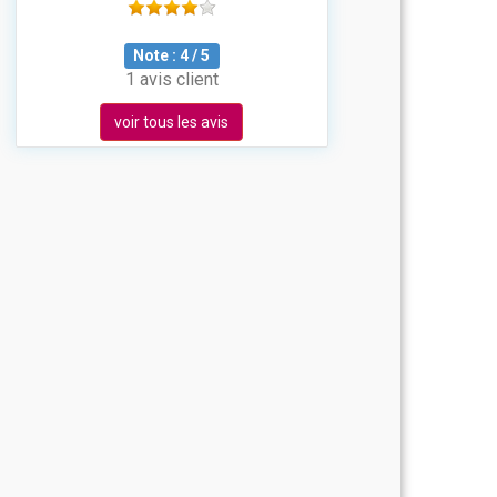
Note :
4
/
5
1 avis client
voir tous les avis