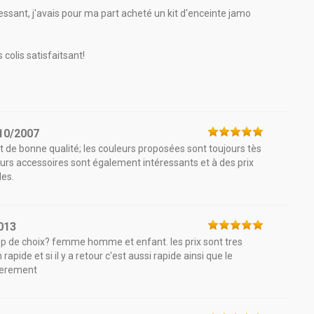
éressant, j'avais pour ma part acheté un kit d'enceinte jamo
 colis satisfaitsant!
10/2007
t de bonne qualité; les couleurs proposées sont toujours tès
eurs accessoires sont également intéressants et à des prix
des.
013
oup de choix? femme homme et enfant. les prix sont tres
pide et si il y a retour c'est aussi rapide ainsi que le
lierement