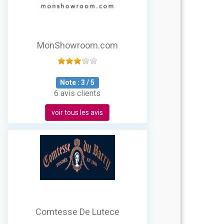
MonShowroom.com
Note :
3
/
5
6 avis clients
voir tous les avis
Comtesse De Lutece