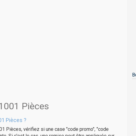
B
 1001 Pièces
01 Pièces ?
01 Pièces, vérifiez si une case "code promo", "code
te. Si c'est le cas, une remise peut être appliquée sur