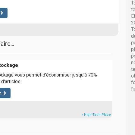
T
t
E
2
T
d
p
ire...
p
p
n
stockage
t
ockage vous permet d'économiser jusqu'à 70%
o
 d'articles
f
l
n
» High-Tech Place