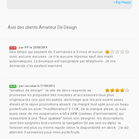
» Big Happy
Avis des clients Amateur De Design
- par
PP
le 23/06/2014
1
/
5
Des délais qui passent de 3 semaines à 3 mois et aucun
suivi, aucune excuses. Je n’ai aucune réponse sauf des mails
automatiques. La boutique est injoignable par téléphone. Je me
demande s’ils existent vraiment.
- par
carodav
le 11/03/2013
4
/
5
"amateur de design" : le site de déco respecte sa
promesse en proposant des meubles et accessoires tous plus
originaux les uns que les autres. dommage que les prix soient assez
élevés et le rayon promotions absent. j'ai malgré tout opté pour un beau
porte-fruits en acier "mediterraneo" à 110€, de la marque alessi. je suis
aussi ravie de ma suspension e-60 à 649€ (cadeau d'anniversaire) qui
ressemble à une "fleur spatiale" selon son designer. les descriptions
sont très soignées tout comme la navigation (tri par prix ou style). la
livraison est plus ou moins rapide selon la disponibilité en stock : j'ai dû
attendre 3 semaines pour mon porte-fruits.