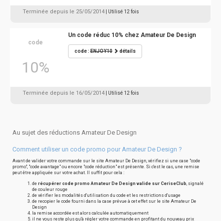
Terminée depuis le 25/05/2014
| Utilisé 12 fois
Un code réduc 10% chez Amateur De Design
code
code :
ENJOY10
détails
10%
Terminée depuis le 16/05/2014
| Utilisé 12 fois
Au sujet des réductions Amateur De Design
Comment utiliser un code promo pour Amateur De Design ?
Avant de valider votre commande sur le site Amateur De Design, vérifiez si une case "code
promo", "code avantage" ou encore "code réduction" est présente. Si c'est le cas, une remise
peut être appliquée sur votre achat. Il suffit pour cela :
de
récupérer code promo Amateur De Design valide sur CeriseClub
, signalé
de couleur rouge
de vérifier les modalités d'utilisation du code et les restrictions d'usage
de recopier le code fourni dans la case prévue à cet effet sur le site Amateur De
Design
la remise accordée est alors calculée automatiquement
il ne vous reste plus qu'à régler votre commande en profitant du nouveau prix