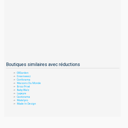
Boutiques similaires avec réductions
OOGarden
Greenweez
Conforama
Maisons Du Monde
Brico Privé
Baby Walz
Lapeyre
Castorama
Matelpro
Made In Design