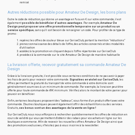
remisé
Autres réductions possible pour Amateur De Design, les bons plans
Outre le code de réduction, qui donne un avantage en % ou en € sur votre commande, il est
également
possible de bénéficier d'autres avantages
. Par exemple,
Amateur De
Design peut proposer une offre promotionnelle temporaire sur un produit ou un
service spécifique
, sans qu'il soit besoin de renseigner un code. Pour profiter de ce type de
promo :
repérez les offres de couleur bleue sur CeriseClub, portant la mention "réductions"
prenez connaissance des détails de l'offre, des articles concernés et des modalités
d'utilisation
accédez à la promotion en cliquant depuis l'offre répertoriée sur CeriseClub
procédez à la commande sur le site Amateur De Design de manière habituelle
La livraison offerte, recevoir gratuitement sa commande Amateur De
Design
Grâce à la livraison gratuite, il est possible sous certaines conditions de ne pas avoir à payer
les frais de ports pour recevoir votre commande.
Signalées en violet sur CeriseClub
, les
offres permettant la gratuité du transport de votre commande à votre domicile sont
généralement soumises à un minimum de commande. Par exemple, la livraison peut être
offerte pour toute commande de 49€ minimum. Vérifiez alors le montant de votre panier pour
pouvoir en bénéficier.
Enfin, certaines boutiques proposent des "cadeaux", sous forme d'un produit offert avec votre
commande. D'autres boutiques peuvent également offrir des échantillons ou des services.
Gratuits,
ces bonus sont un des avantages de la vente en ligne !
Sur CeriseClub, nous nous efforçons à rechercher quotidiennement les offres de réduction en
cours de validité qui vous permettent d'obtenir des rabais pour vos achats en ligne sur les
boutiques e-commerce. Afin de recevoir les nouvelles offres Amateur De Design ainsi que
des promotions exclusives, n'hésitez pas à vous inscrire à la newsletter.