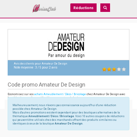
Réductions
Avis des clients pour
Amateur De Design
Note moyenne :
3
/
5
pour
2
avis
Code promo Amateur De Design
Economisez sur vos
achats Ameublement / Déco / Bricolage
chez Amateur De Design avec
les réductions en ligne utilisables sur amateurdedesign.com
Malheureusement, nous n'avons pas connaissance aujourd'hui d'une réduction
possible chez Amateur De Design.
Mais d'autres promotions existent cependant pour des boutiques alternatives de la
thématique
Ameublement / Déco / Bricolage
. Voici 10 autres coupons de réductions
qui peuvent être utilisés chez des marchands offrant des produits similaires ou
identiques à ceux de la boutique
Amateur De Design
.