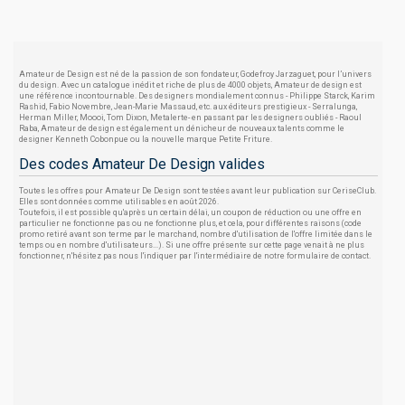
Amateur de Design est né de la passion de son fondateur, Godefroy Jarzaguet, pour l’univers
du design. Avec un catalogue inédit et riche de plus de 4000 objets, Amateur de design est
une référence incontournable. Des designers mondialement connus - Philippe Starck, Karim
Rashid, Fabio Novembre, Jean-Marie Massaud, etc. aux éditeurs prestigieux - Serralunga,
Herman Miller, Moooi, Tom Dixon, Metalerte- en passant par les designers oubliés - Raoul
Raba, Amateur de design est également un dénicheur de nouveaux talents comme le
designer Kenneth Cobonpue ou la nouvelle marque Petite Friture.
Des codes Amateur De Design valides
Toutes les offres pour Amateur De Design sont testées avant leur publication sur CeriseClub.
Elles sont données comme utilisables en août 2026.
Toutefois, il est possible qu'après un certain délai, un coupon de réduction ou une offre en
particulier ne fonctionne pas ou ne fonctionne plus, et cela, pour différentes raisons (code
promo retiré avant son terme par le marchand, nombre d'utilisation de l'offre limitée dans le
temps ou en nombre d'utilisateurs...). Si une offre présente sur cette page venait à ne plus
fonctionner, n'hésitez pas nous l'indiquer par l'intermédiaire de notre formulaire de contact.