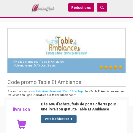
Réductions
Avis des clients pour
Table Et Ambiance
Note moyenne :
5
/
5
pour
2
avis
Code promo Table Et Ambiance
Economisez sur vos
achats Ameublement / Déco / Bricolage
chez Table Et Ambiance avec les
réductions en ligne utilisables sur tableetambiance.fr
Dès 69€ d'achats, frais de ports offerts pour
livraison
une livraison gratuite Table Et Ambiance
vers la réduction