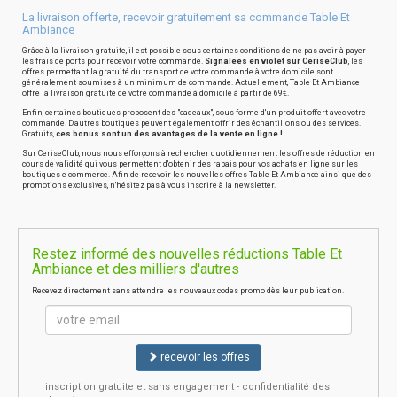
La livraison offerte, recevoir gratuitement sa commande Table Et
Ambiance
Grâce à la livraison gratuite, il est possible sous certaines conditions de ne pas avoir à payer
les frais de ports pour recevoir votre commande.
Signalées en violet sur CeriseClub
, les
offres permettant la gratuité du transport de votre commande à votre domicile sont
généralement soumises à un minimum de commande. Actuellement, Table Et Ambiance
offre la livraison gratuite de votre commande à domicile à partir de 69€.
Enfin, certaines boutiques proposent des "cadeaux", sous forme d'un produit offert avec votre
commande. D'autres boutiques peuvent également offrir des échantillons ou des services.
Gratuits,
ces bonus sont un des avantages de la vente en ligne !
Sur CeriseClub, nous nous efforçons à rechercher quotidiennement les offres de réduction en
cours de validité qui vous permettent d'obtenir des rabais pour vos achats en ligne sur les
boutiques e-commerce. Afin de recevoir les nouvelles offres Table Et Ambiance ainsi que des
promotions exclusives, n'hésitez pas à vous inscrire à la newsletter.
Restez informé des nouvelles réductions Table Et
Ambiance et des milliers d'autres
Recevez directement sans attendre les nouveaux codes promo dès leur publication.
recevoir les offres
inscription gratuite et sans engagement - confidentialité des