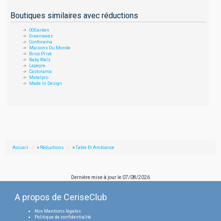
Boutiques similaires avec réductions
OOGarden
Greenweez
Conforama
Maisons Du Monde
Brico Privé
Baby Walz
Lapeyre
Castorama
Matelpro
Made In Design
Accueil
»
Réductions
»
Table Et Ambiance
Dernière mise à jour le
07/08/2026
A propos de CeriseClub
Nos Mentions légales
Politique de confidentialité