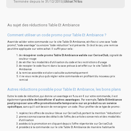
Terminée depuis le 31/12/2015
| Utilisé 74 fois
Au sujet des réductions Table Et Ambiance
Comment utiliser un code promo pour Table Et Ambiance ?
Avant de valider votre commande sur le site Table Et Ambiance, vérifiez si une case "code
promo", "code avantage" ou encore "code réduction" est présente. Si c'est le cas, une remise
peut être appliquée sur votre achat. Il suffit pour cela :
de
récupérer code promo Table Et Ambiance valide sur CeriseClub
, signalé de
couleur rouge
de vérifier les modalités d'utilisation du code et les restrictions d'usage
de recopier le code fourni dans la case prévue à cet effet sur le site Table Et
Ambiance
la remise accordée est alors calculée automatiquement
il ne vous reste plus qu'à régler votre commande en profitant du nouveau prix
remisé
Autres réductions possible pour Table Et Ambiance, les bons plans
Outre le code de réduction, qui donne un avantage en % ou en € sur votre commande, il est
également
possible de bénéficier d'autres avantages
. Par exemple,
Table Et Ambiance
peut proposer une offre promotionnelle temporaire sur un produit ou un service
spécifique
, sans qu'il soit besoin de renseigner un code. Pour profiter de ce type de promo :
repérez les offres de couleur bleue sur CeriseClub, portant la mention "réductions"
prenez connaissance des détails de l'offre, des articles concernés et des modalités
d'utilisation
accédez à la promotion en cliquant depuis l'offre répertoriée sur CeriseClub
procédez à la commande sur le site Table Et Ambiance de manière habituelle