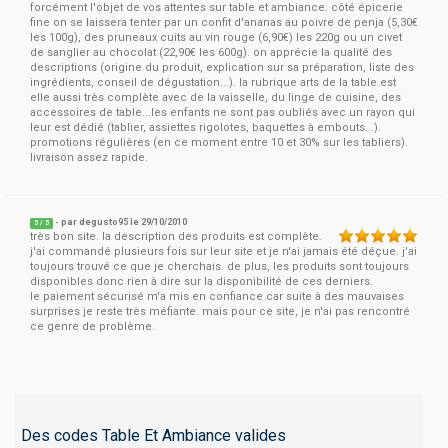
forcément l'objet de vos attentes sur table et ambiance. côté épicerie
fine on se laissera tenter par un confit d'ananas au poivre de penja (5,30€
les 100g), des pruneaux cuits au vin rouge (6,90€) les 220g ou un civet
de sanglier au chocolat (22,90€ les 600g). on apprécie la qualité des
descriptions (origine du produit, explication sur sa préparation, liste des
ingrédients, conseil de dégustation...). la rubrique arts de la table est
elle aussi très complète avec de la vaisselle, du linge de cuisine, des
accessoires de table...les enfants ne sont pas oubliés avec un rayon qui
leur est dédié (tablier, assiettes rigolotes, baquettes à embouts...).
promotions régulières (en ce moment entre 10 et 30% sur les tabliers).
livraison assez rapide.
- par
degusto95
le 29/10/2010
5
/
5
très bon site. la description des produits est complète.
j'ai commandé plusieurs fois sur leur site et je n'ai jamais été déçue. j'ai
toujours trouvé ce que je cherchais. de plus, les produits sont toujours
disponibles donc rien à dire sur la disponibilité de ces derniers.
le paiement sécurisé m'a mis en confiance car suite à des mauvaises
surprises je reste très méfiante. mais pour ce site, je n'ai pas rencontré
ce genre de problème.
Des codes Table Et Ambiance valides