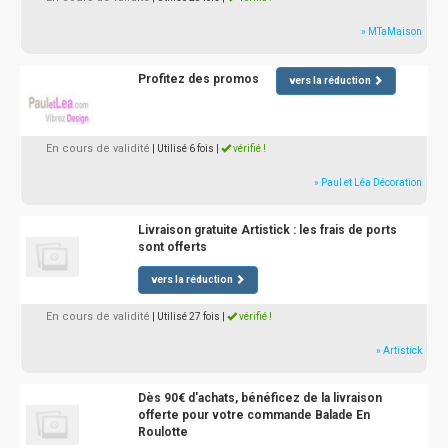
» MTaMaison
Profitez des promos
vers la réduction
En cours de validité
| Utilisé 6 fois
|
vérifié !
» Paul et Léa Décoration
Livraison gratuite Artistick : les frais de ports
sont offerts
vers la réduction
En cours de validité
| Utilisé 27 fois
|
vérifié !
» Artistick
Dès 90€ d'achats, bénéficez de la livraison
offerte pour votre commande Balade En
Roulotte