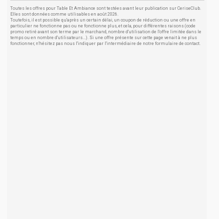
Toutes les offres pour Table Et Ambiance sont testées avant leur publication sur CeriseClub.
Elles sont données comme utilisables en août 2026.
Toutefois, il est possible qu'après un certain délai, un coupon de réduction ou une offre en
particulier ne fonctionne pas ou ne fonctionne plus, et cela, pour différentes raisons (code
promo retiré avant son terme par le marchand, nombre d'utilisation de l'offre limitée dans le
temps ou en nombre d'utilisateurs...). Si une offre présente sur cette page venait à ne plus
fonctionner, n'hésitez pas nous l'indiquer par l'intermédiaire de notre formulaire de contact.