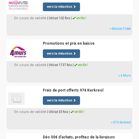
vers la réduction
En cours de validité
| Utilisé 102 fois
|
vérifié !
» Maison Futée
Promotions et prix en baisse
vers la réduction
En cours de validité
| Utilisé 1737 fois
|
vérifié !
» 4 Murs
Frais de port offerts 974 Kerkreol
vers la réduction
En cours de validité
| Utilisé 33 fois
|
vérifié !
» 974 Kerkreol
Dès 50€ d'achats, profitez de la livraison