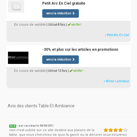
Petit Arc En Ciel gratuite
vers la réduction
En cours de validité
| Utilisé 8 fois
|
vérifié !
» Petit Arc En Ciel
-30% et plus sur les articles en promotions
vers la réduction
En cours de validité
| Utilisé 15 fois
|
vérifié !
» Miroir Lumineux
Avis des clients Table Et Ambiance
- par
carodav
le 04/06/2011
4
/
5
rien n'est oublié sur ce site destiné aux plaisirs de la
table. que vous cherchiez de quoi la garnir ou la décorer vous trouverez