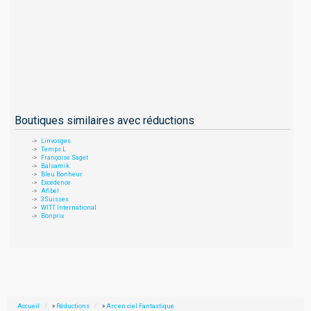
Boutiques similaires avec réductions
Linvosges
Temps L
Françoise Saget
Balsamik
Bleu Bonheur
Excedence
Afibel
3Suisses
WITT International
Bonprix
Accueil
»
Réductions
»
Arc en ciel Fantastique