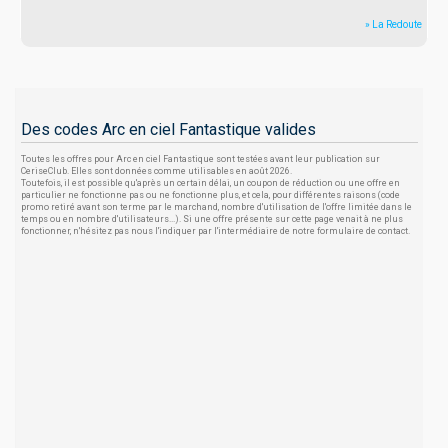
» La Redoute
Des codes Arc en ciel Fantastique valides
Toutes les offres pour Arc en ciel Fantastique sont testées avant leur publication sur
CeriseClub. Elles sont données comme utilisables en août 2026.
Toutefois, il est possible qu'après un certain délai, un coupon de réduction ou une offre en
particulier ne fonctionne pas ou ne fonctionne plus, et cela, pour différentes raisons (code
promo retiré avant son terme par le marchand, nombre d'utilisation de l'offre limitée dans le
temps ou en nombre d'utilisateurs...). Si une offre présente sur cette page venait à ne plus
fonctionner, n'hésitez pas nous l'indiquer par l'intermédiaire de notre formulaire de contact.