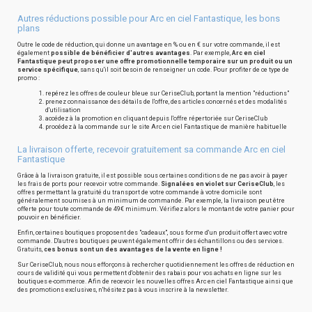
Autres réductions possible pour Arc en ciel Fantastique, les bons
plans
Outre le code de réduction, qui donne un avantage en % ou en € sur votre commande, il est
également
possible de bénéficier d'autres avantages
. Par exemple,
Arc en ciel
Fantastique peut proposer une offre promotionnelle temporaire sur un produit ou un
service spécifique
, sans qu'il soit besoin de renseigner un code. Pour profiter de ce type de
promo :
repérez les offres de couleur bleue sur CeriseClub, portant la mention "réductions"
prenez connaissance des détails de l'offre, des articles concernés et des modalités
d'utilisation
accédez à la promotion en cliquant depuis l'offre répertoriée sur CeriseClub
procédez à la commande sur le site Arc en ciel Fantastique de manière habituelle
La livraison offerte, recevoir gratuitement sa commande Arc en ciel
Fantastique
Grâce à la livraison gratuite, il est possible sous certaines conditions de ne pas avoir à payer
les frais de ports pour recevoir votre commande.
Signalées en violet sur CeriseClub
, les
offres permettant la gratuité du transport de votre commande à votre domicile sont
généralement soumises à un minimum de commande. Par exemple, la livraison peut être
offerte pour toute commande de 49€ minimum. Vérifiez alors le montant de votre panier pour
pouvoir en bénéficier.
Enfin, certaines boutiques proposent des "cadeaux", sous forme d'un produit offert avec votre
commande. D'autres boutiques peuvent également offrir des échantillons ou des services.
Gratuits,
ces bonus sont un des avantages de la vente en ligne !
Sur CeriseClub, nous nous efforçons à rechercher quotidiennement les offres de réduction en
cours de validité qui vous permettent d'obtenir des rabais pour vos achats en ligne sur les
boutiques e-commerce. Afin de recevoir les nouvelles offres Arc en ciel Fantastique ainsi que
des promotions exclusives, n'hésitez pas à vous inscrire à la newsletter.