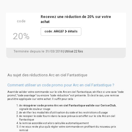
Recevez une réduction de 20% sur votre
code
achat
code :
ARC27
détails
20%
Terminée depuis le 31/03/2018
| Utilisé 22 fois
Au sujet des réductions Arc en ciel Fantastique
Comment utiliser un code promo pour Arc en ciel Fantastique ?
Avant de valider votre commande sur le site Arc en ciel Fantastique, vérifiez si une case "code
promo", "code avantage" ou encore "code réduction" est présente. Si c'est le cas, une remise
peut être appliquée sur votre achat. Il suffit pour cela :
de
récupérer code promo Arc en ciel Fantastique valide sur CeriseClub
,
signalé de couleur rouge
de vérifier les modalités d'utilisation du code et les restrictions d'usage
de recopier le code fourni dans la case prévue à cet effet sur le site Arc en ciel
Fantastique
la remise accordée est alors calculée automatiquement
il ne vous reste plus qu'à régler votre commande en profitant du nouveau prix
remisé