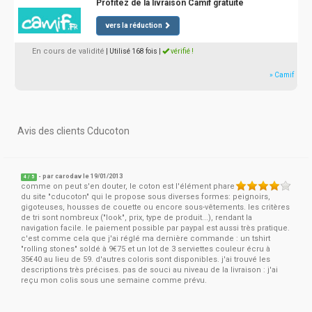
Profitez de la livraison Camif gratuite
vers la réduction
En cours de validité
| Utilisé 168 fois
|
vérifié !
» Camif
Avis des clients Cducoton
- par
carodav
le 19/01/2013
4
/
5
comme on peut s'en douter, le coton est l'élément phare
du site "cducoton" qui le propose sous diverses formes: peignoirs,
gigoteuses, housses de couette ou encore sous-vêtements. les critères
de tri sont nombreux ("look", prix, type de produit...), rendant la
navigation facile. le paiement possible par paypal est aussi très pratique.
c'est comme cela que j'ai réglé ma dernière commande : un tshirt
"rolling stones" soldé à 9€75 et un lot de 3 serviettes couleur écru à
35€40 au lieu de 59. d'autres coloris sont disponibles. j'ai trouvé les
descriptions très précises. pas de souci au niveau de la livraison : j'ai
reçu mon colis sous une semaine comme prévu.