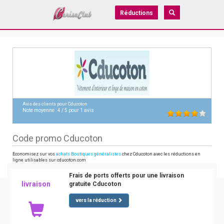
Réductions
Avis des clients pour
Cducoton
Note moyenne :
4
/
5
pour
1
avis
Code promo Cducoton
Economisez sur vos
achats Boutiques généralistes
chez Cducoton avec les réductions en
ligne utilisables sur cducoton.com
Frais de ports offerts pour une livraison
livraison
gratuite Cducoton
vers la réduction