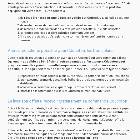
Avant de valider votre commande sur le site Cducoton, vérifiez si une case "code promo", "code
avantage" ou encore "code réduction" est présente. Si c'est le cas, une remise peut être
appliquée sur votre achat. Il suffit pour cela :
de
récupérer code promo Cducoton valide sur CeriseClub
, signalé de couleur
rouge
de vérifier les modalités d'utilisation du code et les restrictions d'usage
de recopier le code fourni dans la case prévue à cet effet sur le site Cducoton
la remise accordée est alors calculée automatiquement
il ne vous reste plus qu'à régler votre commande en profitant du nouveau prix
remisé
Autres réductions possible pour Cducoton, les bons plans
Outre le code de réduction, qui donne un avantage en % ou en € sur votre commande, il est
également
possible de bénéficier d'autres avantages
. Par exemple,
Cducoton peut
proposer une offre promotionnelle temporaire sur un produit ou un service
spécifique
, sans qu'il soit besoin de renseigner un code. Pour profiter de ce type de promo :
repérez les offres de couleur bleue sur CeriseClub, portant la mention "réductions"
prenez connaissance des détails de l'offre, des articles concernés et des modalités
d'utilisation
accédez à la promotion en cliquant depuis l'offre répertoriée sur CeriseClub
procédez à la commande sur le site Cducoton de manière habituelle
La livraison offerte, recevoir gratuitement sa commande Cducoton
Grâce à la livraison gratuite, il est possible sous certaines conditions de ne pas avoir à payer
les frais de ports pour recevoir votre commande.
Signalées en violet sur CeriseClub
, les
offres permettant la gratuité du transport de votre commande à votre domicile sont
généralement soumises à un minimum de commande. Actuellement, Cducoton offre la
livraison gratuite de votre commande à domicile sans minimum d'achat
Enfin, certaines boutiques proposent des "cadeaux", sous forme d'un produit offert avec votre
commande. D'autres boutiques peuvent également offrir des échantillons ou des services.
Gratuits,
ces bonus sont un des avantages de la vente en ligne !