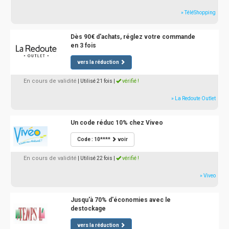
» TéléShopping
Dès 90€ d'achats, réglez votre commande
en 3 fois
vers la réduction
En cours de validité
| Utilisé 21 fois
|
vérifié !
» La Redoute Outlet
Un code réduc 10% chez Viveo
Code : 10****
voir
En cours de validité
| Utilisé 22 fois
|
vérifié !
» Viveo
Jusqu'à 70% d'économies avec le
destockage
vers la réduction