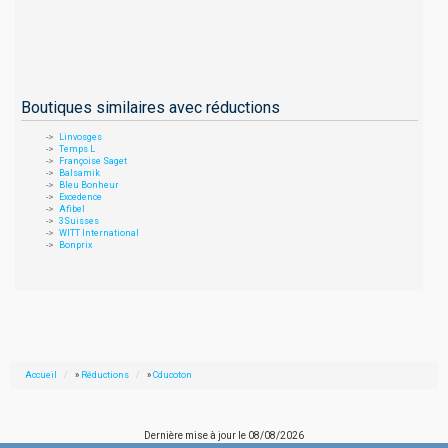
Boutiques similaires avec réductions
Linvosges
Temps L
Françoise Saget
Balsamik
Bleu Bonheur
Excedence
Afibel
3Suisses
WITT International
Bonprix
Accueil
»
Réductions
»
Cducoton
Dernière mise à jour le
08/08/2026