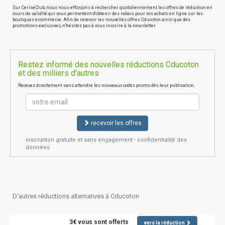
Sur CeriseClub, nous nous efforçons à rechercher quotidiennement les offres de réduction en
cours de validité qui vous permettent d'obtenir des rabais pour vos achats en ligne sur les
boutiques e-commerce. Afin de recevoir les nouvelles offres Cducoton ainsi que des
promotions exclusives, n'hésitez pas à vous inscrire à la newsletter.
Restez informé des nouvelles réductions Cducoton
et des milliers d'autres
Recevez directement sans attendre les nouveaux codes promo dès leur publication.
recevoir les offres
inscription gratuite et sans engagement - confidentialité des
données
D'autres réductions alternatives à Cducoton
3€ vous sont offerts
vers la réduction