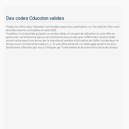
Des codes Cducoton valides
Toutes les offres pour Cducoton sont testées avant leur publication sur CeriseClub. Elles sont
données comme utilisables en août 2026.
Toutefois, il est possible qu'après un certain délai, un coupon de réduction ou une offre en
particulier ne fonctionne pas ou ne fonctionne plus, et cela, pour différentes raisons (code
promo retiré avant son terme par le marchand, nombre d'utilisation de l'offre limitée dans le
temps ou en nombre d'utilisateurs...). Si une offre présente sur cette page venait à ne plus
fonctionner, n'hésitez pas nous l'indiquer par l'intermédiaire de notre formulaire de contact.