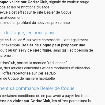
que valide sur CeriseClub
, signalé de couleur rouge
code et les restrictions d'usage
révue à cet effet sur le site Dealer de Coque
utomatiquement
ommande en profitant du nouveau prix remisé
er de Coque, les bons plans
age en % ou en € sur votre commande, il est également
 Par exemple,
Dealer de Coque peut proposer une
duit ou un service spécifique
, sans qu'il soit besoin de
 promo :
eriseClub, portant la mention "réductions"
e, des articles concernés et des modalités d'utilisation
 l'offre répertoriée sur CeriseClub
er de Coque de manière habituelle
itement sa commande Dealer de Coque
us certaines conditions de ne pas avoir à payer les frais
ées en violet sur CeriseClub
, les offres permettant la