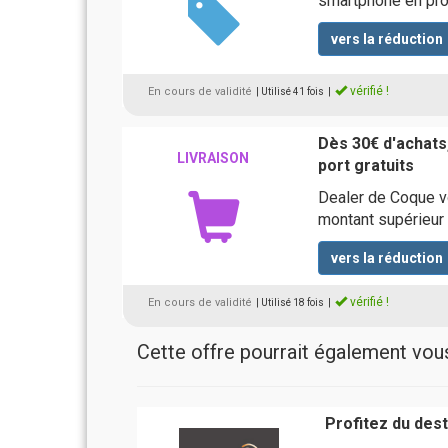
smartphone en pr
vers la réduction
vérifié !
En cours de validité
| Utilisé 41 fois
|
Dès 30€ d'achats,
LIVRAISON
port gratuits
Dealer de Coque v
montant supérieur
vers la réduction
vérifié !
En cours de validité
| Utilisé 18 fois
|
Cette offre pourrait également vous 
Profitez du des