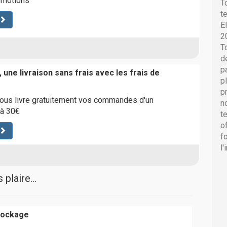
omotions
T
t
E
2
T
d
p
 une livraison sans frais avec les frais de
p
p
ous livre gratuitement vos commandes d'un
n
 à 30€
t
o
f
l
plaire...
tockage