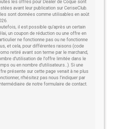
outes les offres pour Dealer de Coque sont
estées avant leur publication sur CeriseClub.
lles sont données comme utilisables en août
026.
outefois, il est possible qu'après un certain
élai, un coupon de réduction ou une offre en
articulier ne fonctionne pas ou ne fonctionne
lus, et cela, pour différentes raisons (code
romo retiré avant son terme par le marchand,
ombre d'utilisation de l'offre limitée dans le
emps ou en nombre d'utilisateurs...). Si une
ffre présente sur cette page venait à ne plus
onctionner, n'hésitez pas nous l'indiquer par
'intermédiaire de notre formulaire de contact.