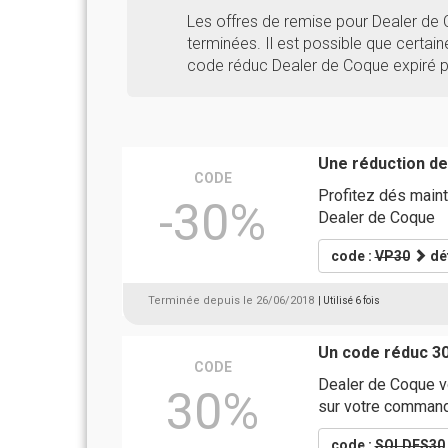
Les offres de remise pour Dealer d
terminées. Il est possible que certaine
code réduc Dealer de Coque expiré pe
Une réduction d
CODE
Profitez dés maint
-30%
Dealer de Coque
code :
VP30
dét
Terminée depuis le 26/06/2018
| Utilisé 6 fois
Un code réduc 3
CODE
Dealer de Coque v
30%
sur votre comman
code :
SOLDES30