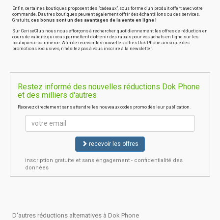
Enfin, certaines boutiques proposent des "cadeaux", sous forme d'un produit offert avec votre
commande. D'autres boutiques peuvent également offrir des échantillons ou des services.
Gratuits,
ces bonus sont un des avantages de la vente en ligne !
Sur CeriseClub, nous nous efforçons à rechercher quotidiennement les offres de réduction en
cours de validité qui vous permettent d'obtenir des rabais pour vos achats en ligne sur les
boutiques e-commerce. Afin de recevoir les nouvelles offres Dok Phone ainsi que des
promotions exclusives, n'hésitez pas à vous inscrire à la newsletter.
Restez informé des nouvelles réductions Dok Phone
et des milliers d'autres
Recevez directement sans attendre les nouveaux codes promo dès leur publication.
recevoir les offres
inscription gratuite et sans engagement - confidentialité des
données
D'autres réductions alternatives à Dok Phone