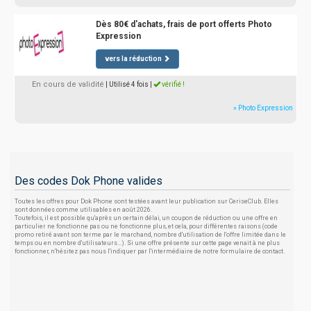
Dès 80€ d'achats, frais de port offerts Photo
Expression
vers la réduction
En cours de validité
| Utilisé 4 fois
|
vérifié !
» Photo Expression
Des codes Dok Phone valides
Toutes les offres pour Dok Phone sont testées avant leur publication sur CeriseClub. Elles
sont données comme utilisables en août 2026.
Toutefois, il est possible qu'après un certain délai, un coupon de réduction ou une offre en
particulier ne fonctionne pas ou ne fonctionne plus, et cela, pour différentes raisons (code
promo retiré avant son terme par le marchand, nombre d'utilisation de l'offre limitée dans le
temps ou en nombre d'utilisateurs...). Si une offre présente sur cette page venait à ne plus
fonctionner, n'hésitez pas nous l'indiquer par l'intermédiaire de notre formulaire de contact.