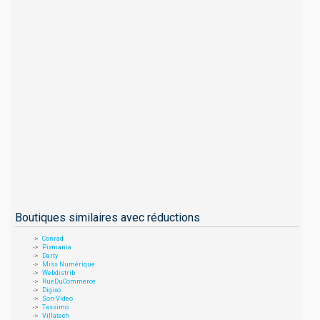
Boutiques similaires avec réductions
Conrad
Pixmania
Darty
Miss Numérique
Webdistrib
RueDuCommerce
Digixo
Son-Video
Tassimo
Villatech