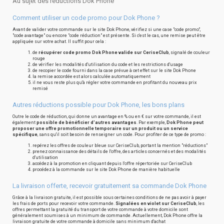
Au sujet des réductions Dok Phone
Comment utiliser un code promo pour Dok Phone ?
Avant de valider votre commande sur le site Dok Phone, vérifiez si une case "code promo",
"code avantage" ou encore "code réduction" est présente. Si c'est le cas, une remise peut être
appliquée sur votre achat. Il suffit pour cela :
de
récupérer code promo Dok Phone valide sur CeriseClub
, signalé de couleur
rouge
de vérifier les modalités d'utilisation du code et les restrictions d'usage
de recopier le code fourni dans la case prévue à cet effet sur le site Dok Phone
la remise accordée est alors calculée automatiquement
il ne vous reste plus qu'à régler votre commande en profitant du nouveau prix
remisé
Autres réductions possible pour Dok Phone, les bons plans
Outre le code de réduction, qui donne un avantage en % ou en € sur votre commande, il est
également
possible de bénéficier d'autres avantages
. Par exemple,
Dok Phone peut
proposer une offre promotionnelle temporaire sur un produit ou un service
spécifique
, sans qu'il soit besoin de renseigner un code. Pour profiter de ce type de promo :
repérez les offres de couleur bleue sur CeriseClub, portant la mention "réductions"
prenez connaissance des détails de l'offre, des articles concernés et des modalités
d'utilisation
accédez à la promotion en cliquant depuis l'offre répertoriée sur CeriseClub
procédez à la commande sur le site Dok Phone de manière habituelle
La livraison offerte, recevoir gratuitement sa commande Dok Phone
Grâce à la livraison gratuite, il est possible sous certaines conditions de ne pas avoir à payer
les frais de ports pour recevoir votre commande.
Signalées en violet sur CeriseClub
, les
offres permettant la gratuité du transport de votre commande à votre domicile sont
généralement soumises à un minimum de commande. Actuellement, Dok Phone offre la
livraison gratuite de votre commande à domicile sans minimum d'achat