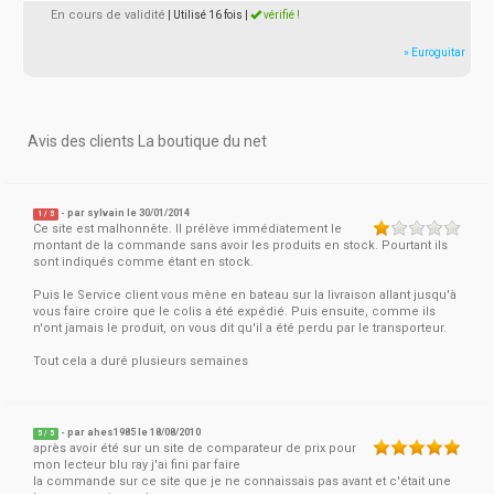
En cours de validité
| Utilisé 16 fois
|
vérifié !
» Euroguitar
Avis des clients La boutique du net
- par
sylvain
le 30/01/2014
1
/
5
Ce site est malhonnête. Il prélève immédiatement le
montant de la commande sans avoir les produits en stock. Pourtant ils
sont indiqués comme étant en stock.
Puis le Service client vous mène en bateau sur la livraison allant jusqu'à
vous faire croire que le colis a été expédié. Puis ensuite, comme ils
n'ont jamais le produit, on vous dit qu'il a été perdu par le transporteur.
Tout cela a duré plusieurs semaines
- par
ahes1985
le 18/08/2010
5
/
5
après avoir été sur un site de comparateur de prix pour
mon lecteur blu ray j'ai fini par faire
la commande sur ce site que je ne connaissais pas avant et c'était une