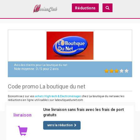
Réductions
Avis des clients pour
La boutique du net
Note moyenne :
3
/
5
pour
2
avis
Code promo La boutique du net
Economisez sur vos
achats High-tech & Electroménager
chez La boutique du net avec les
réductions en ligne utilisables sur laboutiquedunet.com
Une livraison sans frais avec les frais de port
livraison
gratuits
vers la réduction