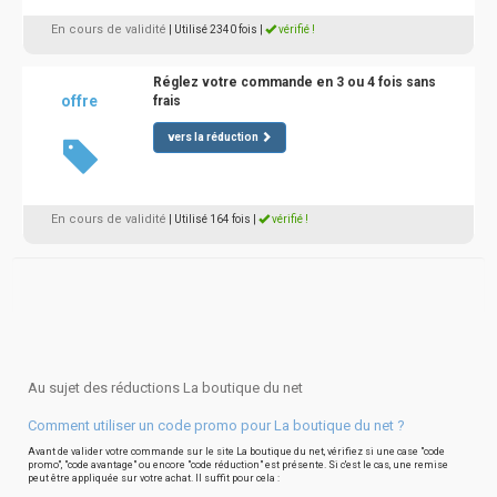
En cours de validité
| Utilisé 2340 fois
|
vérifié !
Réglez votre commande en 3 ou 4 fois sans
offre
frais
vers la réduction
En cours de validité
| Utilisé 164 fois
|
vérifié !
Au sujet des réductions La boutique du net
Comment utiliser un code promo pour La boutique du net ?
Avant de valider votre commande sur le site La boutique du net, vérifiez si une case "code
promo", "code avantage" ou encore "code réduction" est présente. Si c'est le cas, une remise
peut être appliquée sur votre achat. Il suffit pour cela :