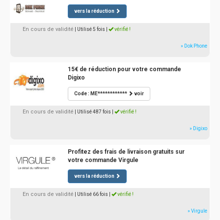
vers la réduction
En cours de validité
| Utilisé 5 fois
|
vérifié !
» Dok Phone
15€ de réduction pour votre commande
Digixo
Code : ME************
voir
En cours de validité
| Utilisé 487 fois
|
vérifié !
» Digixo
Profitez des frais de livraison gratuits sur
votre commande Virgule
vers la réduction
En cours de validité
| Utilisé 66 fois
|
vérifié !
» Virgule