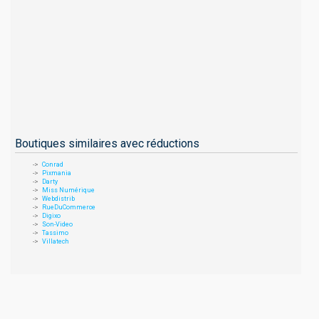
Boutiques similaires avec réductions
Conrad
Pixmania
Darty
Miss Numérique
Webdistrib
RueDuCommerce
Digixo
Son-Video
Tassimo
Villatech