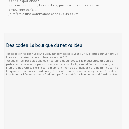
bonne experience !
commande rapide, frais réduits, prix total bas et livraison avec
emballage parfait !
je referais une commande sans aucun doute !
Des codes La boutique du net valides
Toutes les offres pour La boutique du net sont testées avant leur publication sur CeriseClub.
Elles sont données comme utilisables en août 2026.
Toutefois, il est possible qu'après un certain délai, un coupon de réduction ou une offre en
particulier ne fonctionne pas ou ne fonctionne plus, et cela, pour différentes raisons (code
promo retiré avant son terme par le marchand, nombre d'utilisation de l'offre limitée dans le
temps ou en nombre d'utilisateurs...). Si une offre présente sur cette page venait à ne plus
fonctionner, n'hésitez pas nous l'indiquer par l'intermédiaire de notre formulaire de contact.