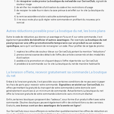
de
récupérer code promo La boutique du net valide sur CeriseClub
, signalé de
couleur rouge
de vérifier les modalités d'utilisation du code et les restrictions d'usage
de recopier le code fourni dans la case prévue à cet effet sur le site La boutique du
net
la remise accordée est alors calculée automatiquement
il ne vous reste plus qu'à régler votre commande en profitant du nouveau prix
remisé
Autres réductions possible pour La boutique du net, les bons plans
Outre le code de réduction, qui donne un avantage en % ou en € sur votre commande, il est
également
possible de bénéficier d'autres avantages
. Par exemple,
La boutique du net
peut proposer une offre promotionnelle temporaire sur un produit ou un service
spécifique
, sans qu'il soit besoin de renseigner un code. Pour profiter de ce type de promo :
repérez les offres de couleur bleue sur CeriseClub, portant la mention "réductions"
prenez connaissance des détails de l'offre, des articles concernés et des modalités
d'utilisation
accédez à la promotion en cliquant depuis l'offre répertoriée sur CeriseClub
procédez à la commande sur le site La boutique du net de manière habituelle
La livraison offerte, recevoir gratuitement sa commande La boutique
du net
Grâce à la livraison gratuite, il est possible sous certaines conditions de ne pas avoir à payer
les frais de ports pour recevoir votre commande.
Signalées en violet sur CeriseClub
, les
offres permettant la gratuité du transport de votre commande à votre domicile sont
généralement soumises à un minimum de commande. Actuellement, La boutique du net
offre la livraison gratuite de votre commande à domicile sans minimum d'achat
Enfin, certaines boutiques proposent des "cadeaux", sous forme d'un produit offert avec votre
commande. D'autres boutiques peuvent également offrir des échantillons ou des services.
Gratuits,
ces bonus sont un des avantages de la vente en ligne !
Sur CeriseClub, nous nous efforçons à rechercher quotidiennement les offres de réduction en