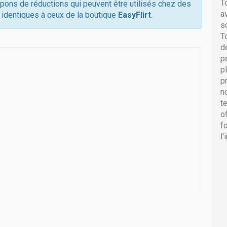
T
upons de réductions qui peuvent être utilisés chez des
a
 identiques à ceux de la boutique
EasyFlirt
.
s
T
d
p
p
p
n
t
o
f
l