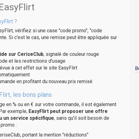
EasyFlirt
Flirt ?
yFlirt, vérifiez si une case "code promo", "code
te. Si c'est le cas, une remise peut être appliquée sur
ide sur CeriseClub
, signalé de couleur rouge
code et les restrictions d'usage
vue à cet effet sur le site EasyFlirt
B
utomatiquement
ommande en profitant du nouveau prix remisé
lirt, les bons plans
age en % ou en € sur votre commande, il est également
 Par exemple,
EasyFlirt peut proposer une offre
u un service spécifique
, sans qu'il soit besoin de
 promo :
eriseClub, portant la mention "réductions"