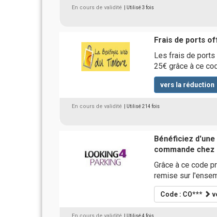
En cours de validité
| Utilisé 3 fois
Frais de ports of
Les frais de ports
25€ grâce à ce co
vers la réduction
En cours de validité
| Utilisé 214 fois
Bénéficiez d'une
commande chez L
Grâce à ce code p
remise sur l'ense
Code : CO***
v
En cours de validité
| Utilisé 4 fois