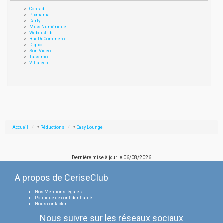
Conrad
Pixmania
Darty
Miss Numérique
Webdistrib
RueDuCommerce
Digixo
Son-Video
Tassimo
Villatech
Accueil
»
Réductions
»
Easy Lounge
Dernière mise à jour le
06/08/2026
A propos de CeriseClub
Nos Mentions légales
Politique de confidentialité
Nous contacter
Nous suivre sur les réseaux sociaux