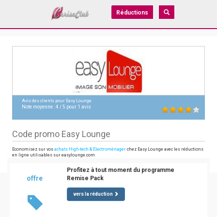
Réductions
Avis des clients pour
Easy Lounge
Note moyenne :
4
/
5
pour
1
avis
Code promo Easy Lounge
Economisez sur vos
achats High-tech & Electroménager
chez Easy Lounge avec les réductions
en ligne utilisables sur easylounge.com
Profitez à tout moment du programme
offre
Remise Pack
vers la réduction