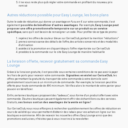
il ne vous reste plus qu'à régler votre commande en profitant du nouveau prix
remisé
Autres réductions possible pour Easy Lounge, les bons plans
Outre le code de réduction, qui donne un avantage en % ou en € sur votre commande, il est
également
possible de bénéficier d'autres avantages
. Par exemple,
Easy Lounge peut
proposer une offre promotionnelle temporaire sur un produit ou un service
spécifique
, sans qu'il soit besoin de renseigner un code. Pour profiter de ce type de promo :
repérez les offres de couleur bleue sur CeriseClub, portant la mention "réductions"
prenez connaissance des détails de l'offre, des articles concernés et des modalités
d'utilisation
accédez à la promotion en cliquant depuis l'offre répertoriée sur CeriseClub
procédez à la commande sur le site Easy Lounge de manière habituelle
La livraison offerte, recevoir gratuitement sa commande Easy
Lounge
Grâce à la livraison gratuite, il est possible sous certaines conditions de ne pas avoir à payer
les frais de ports pour recevoir votre commande.
Signalées en violet sur CeriseClub
, les
offres permettant la gratuité du transport de votre commande à votre domicile sont
généralement soumises à un minimum de commande. Par exemple, la livraison peut être
offerte pour toute commande de 49€ minimum. Vérifiez alors le montant de votre panier pour
pouvoir en bénéficier.
Enfin, certaines boutiques proposent des "cadeaux", sous forme d'un produit offert avec votre
commande. D'autres boutiques peuvent également offrir des échantillons ou des services.
Gratuits,
ces bonus sont un des avantages de la vente en ligne !
Sur CeriseClub, nous nous efforçons à rechercher quotidiennement les offres de réduction en
cours de validité qui vous permettent d'obtenir des rabais pour vos achats en ligne sur les
boutiques e-commerce. Afin de recevoir les nouvelles offres Easy Lounge ainsi que des
promotions exclusives, n'hésitez pas à vous inscrire à la newsletter.