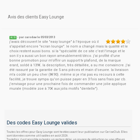
Avis des clients Easy Lounge
- par
carodav
le 05/03/2013
4
/
5
j'avais découvert le site "easy lounge" à l'époque où il
s'appelait encore "ecran lounge". le nom a changé mais la qualité et le
choix restent aussi bons. si la "spécialité de ce site c'est l'image et le
son il y a aussi un bon rayon ameublement/déco. j'ai profité d'une
bonne promotion pour m'offrir un support tv plafond, de la marque
erard, soldé à 139€. la description, très détaillée, a su me convaincre. j'ai
été rassuré par la garantie de 5 ans pièces et main d'oeuvre. la livraison
m'a coûté un peu cher (8€90). même si je n'ai pas eu recours à cette
facilité, je trouve sympa qu'on puisse payer en 3 fois sans frais par cb.
j'envisage pour une prochaine fois de commander une jolie applique
murale (modèle zoe à 70€ aux jolis motifs "dentelle").
Des codes Easy Lounge valides
Toutes les offres pour Easy Lounge sont testées avant leur publication sur CeriseClub. Elles
sont données comme utilisables en août 2026.
Toutefois, il est possible qu'après un certain délai, un coupon de réduction ou une offre en