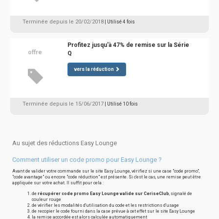
Terminée depuis le 20/02/2018
| Utilisé 4 fois
Profitez jusqu'à 47% de remise sur la Série
offre
Q
vers la réduction
Terminée depuis le 15/06/2017
| Utilisé 10 fois
Au sujet des réductions Easy Lounge
Comment utiliser un code promo pour Easy Lounge ?
Avant de valider votre commande sur le site Easy Lounge, vérifiez si une case "code promo",
"code avantage" ou encore "code réduction" est présente. Si c'est le cas, une remise peut être
appliquée sur votre achat. Il suffit pour cela :
de
récupérer code promo Easy Lounge valide sur CeriseClub
, signalé de
couleur rouge
de vérifier les modalités d'utilisation du code et les restrictions d'usage
de recopier le code fourni dans la case prévue à cet effet sur le site Easy Lounge
la remise accordée est alors calculée automatiquement