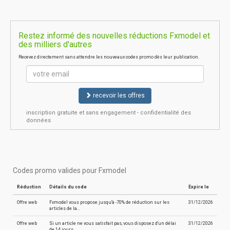
Restez informé des nouvelles réductions Fxmodel et
des milliers d'autres
Recevez directement sans attendre les nouveaux codes promo dès leur publication.
recevoir les offres
inscription gratuite et sans engagement - confidentialité des
données
Codes promo valides pour Fxmodel
Réduction
Détails du code
Expire le
Offre web
Fxmodel vous propose jusqu'à -70% de réduction sur les
31/12/2026
articles de la…
Offre web
Si un article ne vous satisfait pas, vous disposez d'un délai
31/12/2026
de 14 jours…