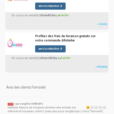
vers la réduction
En cours de validité
| Utilisé 85 fois
|
vérifié !
» Glouby
Profitez des frais de livraison gratuits sur
votre commande Allobébé
vers la réduction
En cours de validité
| Utilisé 369 fois
|
vérifié !
» Allobébé
Avis des clients Fxmodel
- par
sergi0
le 10/04/2015
1
/
5
Habitué depuis de longues années des achats sur
internet et nouveau client ( mais pas pour longtemps ) chez "fxmodel",