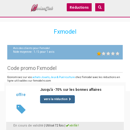
Réductions
Fxmodel
Avis des clients pour
Fxmodel
Note moyenne :
1
/
5
pour
1
avis
Code promo Fxmodel
Economisez sur vos
achats Jouets, Jeux & Puériculture
chez Fxmodel avec les réductions en
ligne utilisables sur fxmodelrc.com
Jusqu'à -70% sur les bonnes affaires
offre
vers la réduction
En cours de validité
| Utilisé 72 fois
|
vérifié !