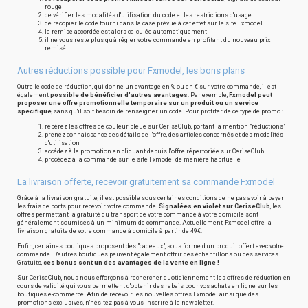
rouge
de vérifier les modalités d'utilisation du code et les restrictions d'usage
de recopier le code fourni dans la case prévue à cet effet sur le site Fxmodel
la remise accordée est alors calculée automatiquement
il ne vous reste plus qu'à régler votre commande en profitant du nouveau prix
remisé
Autres réductions possible pour Fxmodel, les bons plans
Outre le code de réduction, qui donne un avantage en % ou en € sur votre commande, il est
également
possible de bénéficier d'autres avantages
. Par exemple,
Fxmodel peut
proposer une offre promotionnelle temporaire sur un produit ou un service
spécifique
, sans qu'il soit besoin de renseigner un code. Pour profiter de ce type de promo :
repérez les offres de couleur bleue sur CeriseClub, portant la mention "réductions"
prenez connaissance des détails de l'offre, des articles concernés et des modalités
d'utilisation
accédez à la promotion en cliquant depuis l'offre répertoriée sur CeriseClub
procédez à la commande sur le site Fxmodel de manière habituelle
La livraison offerte, recevoir gratuitement sa commande Fxmodel
Grâce à la livraison gratuite, il est possible sous certaines conditions de ne pas avoir à payer
les frais de ports pour recevoir votre commande.
Signalées en violet sur CeriseClub
, les
offres permettant la gratuité du transport de votre commande à votre domicile sont
généralement soumises à un minimum de commande. Actuellement, Fxmodel offre la
livraison gratuite de votre commande à domicile à partir de 49€.
Enfin, certaines boutiques proposent des "cadeaux", sous forme d'un produit offert avec votre
commande. D'autres boutiques peuvent également offrir des échantillons ou des services.
Gratuits,
ces bonus sont un des avantages de la vente en ligne !
Sur CeriseClub, nous nous efforçons à rechercher quotidiennement les offres de réduction en
cours de validité qui vous permettent d'obtenir des rabais pour vos achats en ligne sur les
boutiques e-commerce. Afin de recevoir les nouvelles offres Fxmodel ainsi que des
promotions exclusives, n'hésitez pas à vous inscrire à la newsletter.