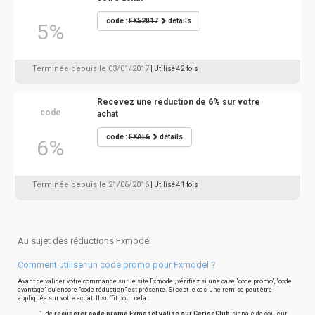
code :
FX52017
détails
5%
Terminée depuis le 03/01/2017
| Utilisé 42 fois
Recevez une réduction de 6% sur votre
code
achat
code :
FXAL6
détails
6%
Terminée depuis le 21/06/2016
| Utilisé 41 fois
Au sujet des réductions Fxmodel
Comment utiliser un code promo pour Fxmodel ?
Avant de valider votre commande sur le site Fxmodel, vérifiez si une case "code promo", "code
avantage" ou encore "code réduction" est présente. Si c'est le cas, une remise peut être
appliquée sur votre achat. Il suffit pour cela :
de
récupérer code promo Fxmodel valide sur CeriseClub
, signalé de couleur