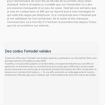
pour l'anniversaire de mon fils j'ai décidé de lui acheter deux chars
d'assault. Suite à réception je constate que sur l'ensemble il y a des
accessoires manquants et un peu de casse. Cela fait une semaine que
je suis en contact avec le SAV qui ne répond plus à mes messages et
qui reste très vague par téléphone. Si je comprends bien il faudrait que
je me satisfasse de mon achat avec de la casse et des manques.
Comment dire ca à mon fils !!! C’est bien la première fois depuis 10 ans
que j’ai un problème sur internet…
Des codes Fxmodel valides
Toutes les offres pour Fxmodel sont testées avant leur publication sur CeriseClub. Elles sont
données comme utilisables en août 2026.
Toutefois, il est possible qu'après un certain délai, un coupon de réduction ou une offre en
particulier ne fonctionne pas ou ne fonctionne plus, et cela, pour différentes raisons (code
promo retiré avant son terme par le marchand, nombre d'utilisation de l'offre limitée dans le
temps ou en nombre d'utilisateurs...). Si une offre présente sur cette page venait à ne plus
fonctionner, n'hésitez pas nous l'indiquer par l'intermédiaire de notre formulaire de contact.