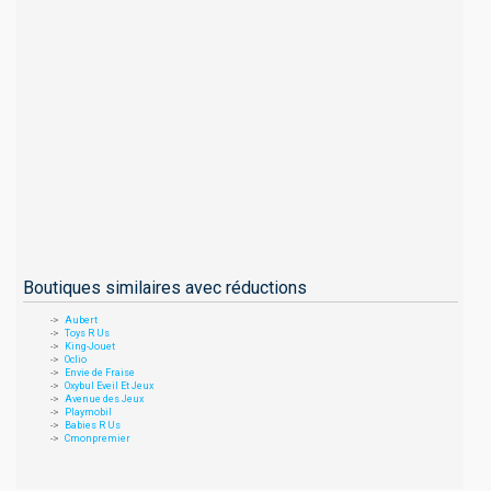
Boutiques similaires avec réductions
Aubert
Toys R Us
King-Jouet
Oclio
Envie de Fraise
Oxybul Eveil Et Jeux
Avenue des Jeux
Playmobil
Babies R Us
Cmonpremier