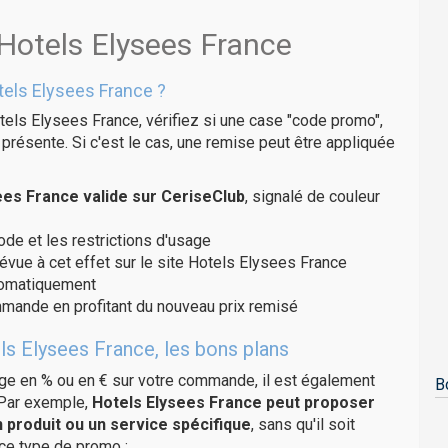
 Hotels Elysees France
els Elysees France ?
tels Elysees France, vérifiez si une case "code promo",
présente. Si c'est le cas, une remise peut être appliquée
es France valide sur CeriseClub
, signalé de couleur
code et les restrictions d'usage
révue à cet effet sur le site Hotels Elysees France
utomatiquement
ommande en profitant du nouveau prix remisé
ls Elysees France, les bons plans
age en % ou en € sur votre commande, il est également
B
 Par exemple,
Hotels Elysees France peut proposer
 produit ou un service spécifique
, sans qu'il soit
 ce type de promo :