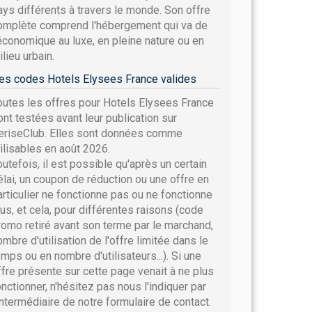
ays différents à travers le monde. Son offre
omplète comprend l'hébergement qui va de
'économique au luxe, en pleine nature ou en
lieu urbain.
es codes Hotels Elysees France valides
outes les offres pour Hotels Elysees France
ont testées avant leur publication sur
eriseClub. Elles sont données comme
tilisables en août 2026.
outefois, il est possible qu'après un certain
élai, un coupon de réduction ou une offre en
articulier ne fonctionne pas ou ne fonctionne
lus, et cela, pour différentes raisons (code
romo retiré avant son terme par le marchand,
ombre d'utilisation de l'offre limitée dans le
emps ou en nombre d'utilisateurs...). Si une
ffre présente sur cette page venait à ne plus
onctionner, n'hésitez pas nous l'indiquer par
'intermédiaire de notre formulaire de contact.