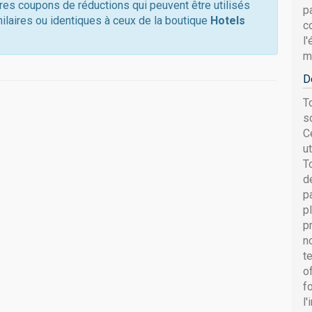
tres coupons de réductions qui peuvent être utilisés
p
ilaires ou identiques à ceux de la boutique
Hotels
c
l
mi
D
T
s
C
u
T
d
p
p
p
n
t
o
f
l