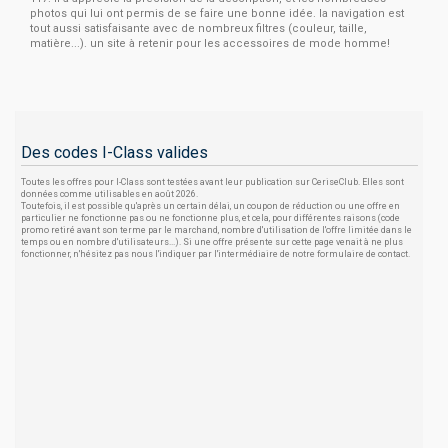
photos qui lui ont permis de se faire une bonne idée. la navigation est
tout aussi satisfaisante avec de nombreux filtres (couleur, taille,
matière...). un site à retenir pour les accessoires de mode homme!
Des codes I-Class valides
Toutes les offres pour I-Class sont testées avant leur publication sur CeriseClub. Elles sont
données comme utilisables en août 2026.
Toutefois, il est possible qu'après un certain délai, un coupon de réduction ou une offre en
particulier ne fonctionne pas ou ne fonctionne plus, et cela, pour différentes raisons (code
promo retiré avant son terme par le marchand, nombre d'utilisation de l'offre limitée dans le
temps ou en nombre d'utilisateurs...). Si une offre présente sur cette page venait à ne plus
fonctionner, n'hésitez pas nous l'indiquer par l'intermédiaire de notre formulaire de contact.