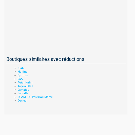
Boutiques similaires avec réductions
Kiabi
Helline
Cyrillus
C&A
Peter Hahn
Tape à L'Oeil
Camaieu
La Halle
DPAM - Du Pareil au Même
Devred