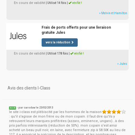
En cours de validité
| Utilisé 14 fois
|
vérifié !
» Melvin et Hamilton
Frais de ports offerts pour une livraison
gratuite Jules
vers la réduction
En cours de validité
| Utilisé 178 fois
|
vérifié !
» Jules
Avis des clients I-Class
- par
carodav
le 23/02/2013
4
/
5
le site i-class est plébiscité par les hommes de la maison
: qu'il s'agisse de mon frère ou de mon copain. il faut dire qu'ils y
retrouvent leurs marques préférées (azzaro, eminence, ungaro)...à des
prix parfois intéressants (réduction de 50%). mon copain s'est ainsi
acheté un beau pull noir, en laine, avec fermeture zip à 58.50€ au lieu de
117. il a apprécié la précision de la description, et les nombreuses