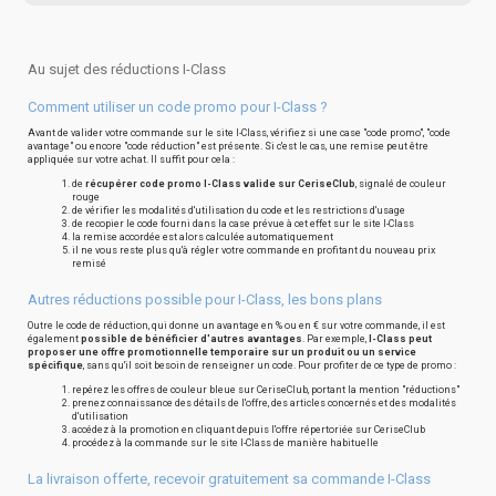
Au sujet des réductions I-Class
Comment utiliser un code promo pour I-Class ?
Avant de valider votre commande sur le site I-Class, vérifiez si une case "code promo", "code
avantage" ou encore "code réduction" est présente. Si c'est le cas, une remise peut être
appliquée sur votre achat. Il suffit pour cela :
de
récupérer code promo I-Class valide sur CeriseClub
, signalé de couleur
rouge
de vérifier les modalités d'utilisation du code et les restrictions d'usage
de recopier le code fourni dans la case prévue à cet effet sur le site I-Class
la remise accordée est alors calculée automatiquement
il ne vous reste plus qu'à régler votre commande en profitant du nouveau prix
remisé
Autres réductions possible pour I-Class, les bons plans
Outre le code de réduction, qui donne un avantage en % ou en € sur votre commande, il est
également
possible de bénéficier d'autres avantages
. Par exemple,
I-Class peut
proposer une offre promotionnelle temporaire sur un produit ou un service
spécifique
, sans qu'il soit besoin de renseigner un code. Pour profiter de ce type de promo :
repérez les offres de couleur bleue sur CeriseClub, portant la mention "réductions"
prenez connaissance des détails de l'offre, des articles concernés et des modalités
d'utilisation
accédez à la promotion en cliquant depuis l'offre répertoriée sur CeriseClub
procédez à la commande sur le site I-Class de manière habituelle
La livraison offerte, recevoir gratuitement sa commande I-Class