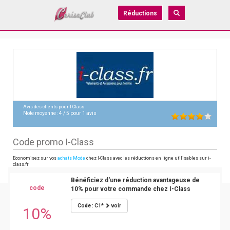
Réductions
Avis des clients pour
I-Class
Note moyenne :
4
/
5
pour
1
avis
Code promo I-Class
Economisez sur vos
achats Mode
chez I-Class avec les réductions en ligne utilisables sur i-
class.fr
Bénéficiez d'une réduction avantageuse de
code
10% pour votre commande chez I-Class
Code : C1*
voir
10%