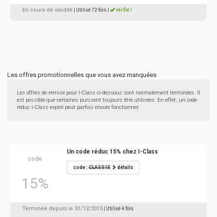
En cours de validité
| Utilisé 72 fois
|
vérifié !
Les offres promotionnelles que vous avez manquées
Les offres de remise pour I-Class ci-dessous sont normalement terminées. Il
est possible que certaines puissent toujours être utilisées. En effet, un code
réduc I-Class expiré peut parfois encore fonctionner.
Un code réduc 15% chez I-Class
code
code :
CLASS15
détails
15%
Terminée depuis le 31/12/2015
| Utilisé 4 fois