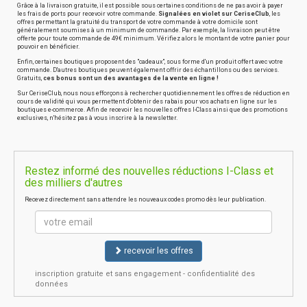
Grâce à la livraison gratuite, il est possible sous certaines conditions de ne pas avoir à payer
les frais de ports pour recevoir votre commande.
Signalées en violet sur CeriseClub
, les
offres permettant la gratuité du transport de votre commande à votre domicile sont
généralement soumises à un minimum de commande. Par exemple, la livraison peut être
offerte pour toute commande de 49€ minimum. Vérifiez alors le montant de votre panier pour
pouvoir en bénéficier.
Enfin, certaines boutiques proposent des "cadeaux", sous forme d'un produit offert avec votre
commande. D'autres boutiques peuvent également offrir des échantillons ou des services.
Gratuits,
ces bonus sont un des avantages de la vente en ligne !
Sur CeriseClub, nous nous efforçons à rechercher quotidiennement les offres de réduction en
cours de validité qui vous permettent d'obtenir des rabais pour vos achats en ligne sur les
boutiques e-commerce. Afin de recevoir les nouvelles offres I-Class ainsi que des promotions
exclusives, n'hésitez pas à vous inscrire à la newsletter.
Restez informé des nouvelles réductions I-Class et
des milliers d'autres
Recevez directement sans attendre les nouveaux codes promo dès leur publication.
recevoir les offres
inscription gratuite et sans engagement - confidentialité des
données