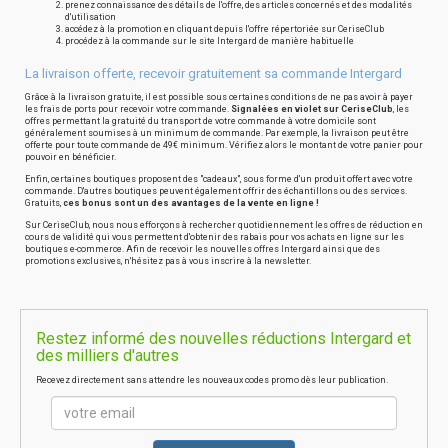
prenez connaissance des détails de l'offre, des articles concernés et des modalités
d'utilisation
accédez à la promotion en cliquant depuis l'offre répertoriée sur CeriseClub
procédez à la commande sur le site Intergard de manière habituelle
La livraison offerte, recevoir gratuitement sa commande Intergard
Grâce à la livraison gratuite, il est possible sous certaines conditions de ne pas avoir à payer
les frais de ports pour recevoir votre commande.
Signalées en violet sur CeriseClub
, les
offres permettant la gratuité du transport de votre commande à votre domicile sont
généralement soumises à un minimum de commande. Par exemple, la livraison peut être
offerte pour toute commande de 49€ minimum. Vérifiez alors le montant de votre panier pour
pouvoir en bénéficier.
Enfin, certaines boutiques proposent des "cadeaux", sous forme d'un produit offert avec votre
commande. D'autres boutiques peuvent également offrir des échantillons ou des services.
Gratuits,
ces bonus sont un des avantages de la vente en ligne !
Sur CeriseClub, nous nous efforçons à rechercher quotidiennement les offres de réduction en
cours de validité qui vous permettent d'obtenir des rabais pour vos achats en ligne sur les
boutiques e-commerce. Afin de recevoir les nouvelles offres Intergard ainsi que des
promotions exclusives, n'hésitez pas à vous inscrire à la newsletter.
Restez informé des nouvelles réductions Intergard et
des milliers d'autres
Recevez directement sans attendre les nouveaux codes promo dès leur publication.