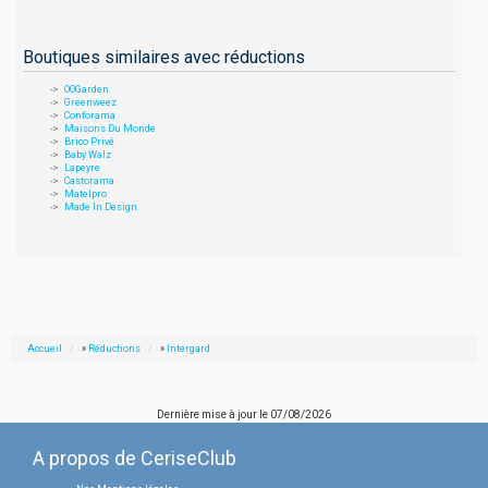
Boutiques similaires avec réductions
OOGarden
Greenweez
Conforama
Maisons Du Monde
Brico Privé
Baby Walz
Lapeyre
Castorama
Matelpro
Made In Design
Accueil
»
Réductions
»
Intergard
Dernière mise à jour le
07/08/2026
A propos de CeriseClub