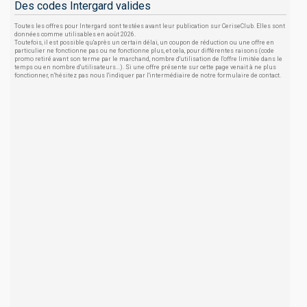
Des codes Intergard valides
Toutes les offres pour Intergard sont testées avant leur publication sur CeriseClub. Elles sont
données comme utilisables en août 2026.
Toutefois, il est possible qu'après un certain délai, un coupon de réduction ou une offre en
particulier ne fonctionne pas ou ne fonctionne plus, et cela, pour différentes raisons (code
promo retiré avant son terme par le marchand, nombre d'utilisation de l'offre limitée dans le
temps ou en nombre d'utilisateurs...). Si une offre présente sur cette page venait à ne plus
fonctionner, n'hésitez pas nous l'indiquer par l'intermédiaire de notre formulaire de contact.