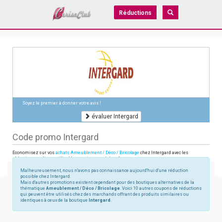
Réductions
Soyez le premier à donner votre avis !
évaluer Intergard
Code promo Intergard
Economisez sur vos
achats Ameublement / Déco / Bricolage
chez Intergard avec les
réductions en ligne utilisables sur intergardshop.fr
Malheureusement, nous n'avons pas connaissance aujourd'hui d'une réduction
possible chez Intergard.
Mais d'autres promotions existent cependant pour des boutiques alternatives de la
thématique
Ameublement / Déco / Bricolage
. Voici 10 autres coupons de réductions
qui peuvent être utilisés chez des marchands offrant des produits similaires ou
identiques à ceux de la boutique
Intergard
.