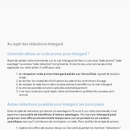
Au sujet des réductions Intergard
Comment utiliser un code promo pour Intergard ?
Avant de valider votre commande sur le site Intergard, vérifiez si une case "code promo", "code
avantage" ou encore "code réduction" est présente. Si c'est le cas, une remise peut être
appliquée sur votre achat. Il suffit pour cela :
de
récupérer code promo Intergard valide sur CeriseClub
, signalé de couleur
rouge
de vérifier les modalités d'utilisation du code et les restrictions d'usage
de recopier le code fourni dans la case prévue à cet effet sur le site Intergard
la remise accordée est alors calculée automatiquement
il ne vous reste plus qu'à régler votre commande en profitant du nouveau prix
remisé
Autres réductions possible pour Intergard, les bons plans
Outre le code de réduction, qui donne un avantage en % ou en € sur votre commande, il est
également
possible de bénéficier d'autres avantages
. Par exemple,
Intergard peut
proposer une offre promotionnelle temporaire sur un produit ou un service
spécifique
, sans qu'il soit besoin de renseigner un code. Pour profiter de ce type de promo :
repérez les offres de couleur bleue sur CeriseClub, portant la mention "réductions"