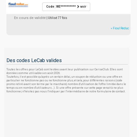
Code : WE**********
voir
En cours de validité
| Utilisé 77 fois
» Fioul Reduc
Des codes LeCab valides
Toutes les offres pour LeCab sont testées avant leur publication sur CeriseClub. Elles sont
données comme utilisables en août 2026.
Toutefois, il est possible qu'après un certain délai, un coupon de réduction ou une offre en
particulier ne fonctionne pas ou ne fonctionne plus, et cela, pour différentes raisons (code
promo retiré avant son terme par le marchand, nombre d'utilisation de l'offre limitée dans le
temps ou en nombre d'utilisateurs...). Si une offre présente sur cette page venait à ne plus
fonctionner, n'hésitez pas nous l'indiquer par l'intermédiaire de notre formulaire de contact.