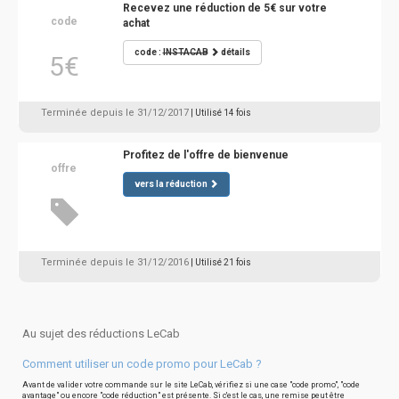
Recevez une réduction de 5€ sur votre
code
achat
code :
INSTACAB
détails
5€
Terminée depuis le 31/12/2017
| Utilisé 14 fois
Profitez de l'offre de bienvenue
offre
vers la réduction
Terminée depuis le 31/12/2016
| Utilisé 21 fois
Au sujet des réductions LeCab
Comment utiliser un code promo pour LeCab ?
Avant de valider votre commande sur le site LeCab, vérifiez si une case "code promo", "code
avantage" ou encore "code réduction" est présente. Si c'est le cas, une remise peut être