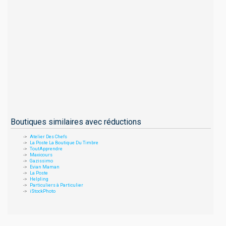
Boutiques similaires avec réductions
Atelier Des Chefs
La Poste La Boutique Du Timbre
ToutApprendre
Maxicours
Gazissimo
Evian Maman
La Poste
Helpling
Particuliers à Particulier
iStockPhoto