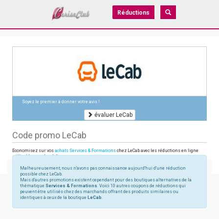
Réductions
Soyez le premier à donner votre avis !
évaluer LeCab
Code promo LeCab
Economisez sur vos
achats Services & Formations
chez LeCab avec les réductions en ligne
utilisables sur lecab.fr
Malheureusement, nous n'avons pas connaissance aujourd'hui d'une réduction
possible chez LeCab.
Mais d'autres promotions existent cependant pour des boutiques alternatives de la
thématique
Services & Formations
. Voici 10 autres coupons de réductions qui
peuvent être utilisés chez des marchands offrant des produits similaires ou
identiques à ceux de la boutique
LeCab
.