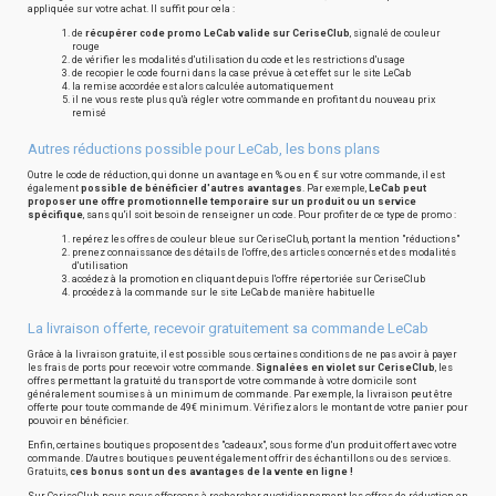
appliquée sur votre achat. Il suffit pour cela :
de
récupérer code promo LeCab valide sur CeriseClub
, signalé de couleur
rouge
de vérifier les modalités d'utilisation du code et les restrictions d'usage
de recopier le code fourni dans la case prévue à cet effet sur le site LeCab
la remise accordée est alors calculée automatiquement
il ne vous reste plus qu'à régler votre commande en profitant du nouveau prix
remisé
Autres réductions possible pour LeCab, les bons plans
Outre le code de réduction, qui donne un avantage en % ou en € sur votre commande, il est
également
possible de bénéficier d'autres avantages
. Par exemple,
LeCab peut
proposer une offre promotionnelle temporaire sur un produit ou un service
spécifique
, sans qu'il soit besoin de renseigner un code. Pour profiter de ce type de promo :
repérez les offres de couleur bleue sur CeriseClub, portant la mention "réductions"
prenez connaissance des détails de l'offre, des articles concernés et des modalités
d'utilisation
accédez à la promotion en cliquant depuis l'offre répertoriée sur CeriseClub
procédez à la commande sur le site LeCab de manière habituelle
La livraison offerte, recevoir gratuitement sa commande LeCab
Grâce à la livraison gratuite, il est possible sous certaines conditions de ne pas avoir à payer
les frais de ports pour recevoir votre commande.
Signalées en violet sur CeriseClub
, les
offres permettant la gratuité du transport de votre commande à votre domicile sont
généralement soumises à un minimum de commande. Par exemple, la livraison peut être
offerte pour toute commande de 49€ minimum. Vérifiez alors le montant de votre panier pour
pouvoir en bénéficier.
Enfin, certaines boutiques proposent des "cadeaux", sous forme d'un produit offert avec votre
commande. D'autres boutiques peuvent également offrir des échantillons ou des services.
Gratuits,
ces bonus sont un des avantages de la vente en ligne !