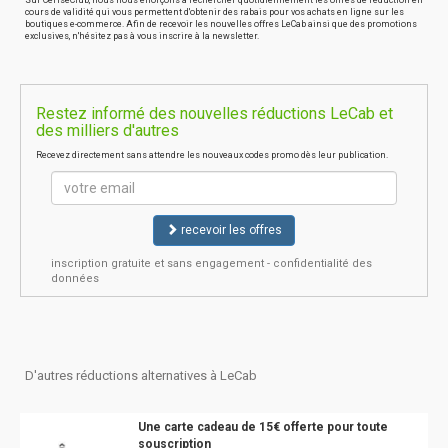
Sur CeriseClub, nous nous efforçons à rechercher quotidiennement les offres de réduction en
cours de validité qui vous permettent d'obtenir des rabais pour vos achats en ligne sur les
boutiques e-commerce. Afin de recevoir les nouvelles offres LeCab ainsi que des promotions
exclusives, n'hésitez pas à vous inscrire à la newsletter.
Restez informé des nouvelles réductions LeCab et
des milliers d'autres
Recevez directement sans attendre les nouveaux codes promo dès leur publication.
recevoir les offres
inscription gratuite et sans engagement - confidentialité des
données
D'autres réductions alternatives à LeCab
Une carte cadeau de 15€ offerte pour toute
souscription