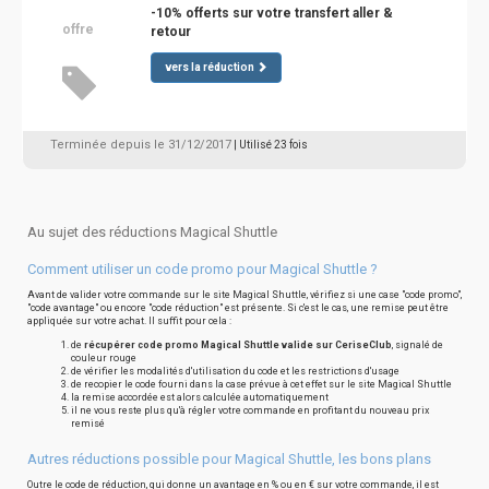
-10% offerts sur votre transfert aller &
offre
retour
vers la réduction
Terminée depuis le 31/12/2017
| Utilisé 23 fois
Au sujet des réductions Magical Shuttle
Comment utiliser un code promo pour Magical Shuttle ?
Avant de valider votre commande sur le site Magical Shuttle, vérifiez si une case "code promo",
"code avantage" ou encore "code réduction" est présente. Si c'est le cas, une remise peut être
appliquée sur votre achat. Il suffit pour cela :
de
récupérer code promo Magical Shuttle valide sur CeriseClub
, signalé de
couleur rouge
de vérifier les modalités d'utilisation du code et les restrictions d'usage
de recopier le code fourni dans la case prévue à cet effet sur le site Magical Shuttle
la remise accordée est alors calculée automatiquement
il ne vous reste plus qu'à régler votre commande en profitant du nouveau prix
remisé
Autres réductions possible pour Magical Shuttle, les bons plans
Outre le code de réduction, qui donne un avantage en % ou en € sur votre commande, il est