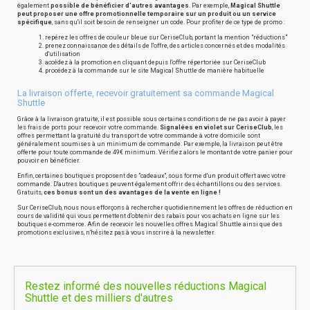
également
possible de bénéficier d'autres avantages
. Par exemple,
Magical Shuttle
peut proposer une offre promotionnelle temporaire sur un produit ou un service
spécifique
, sans qu'il soit besoin de renseigner un code. Pour profiter de ce type de promo :
repérez les offres de couleur bleue sur CeriseClub, portant la mention "réductions"
prenez connaissance des détails de l'offre, des articles concernés et des modalités
d'utilisation
accédez à la promotion en cliquant depuis l'offre répertoriée sur CeriseClub
procédez à la commande sur le site Magical Shuttle de manière habituelle
La livraison offerte, recevoir gratuitement sa commande Magical
Shuttle
Grâce à la livraison gratuite, il est possible sous certaines conditions de ne pas avoir à payer
les frais de ports pour recevoir votre commande.
Signalées en violet sur CeriseClub
, les
offres permettant la gratuité du transport de votre commande à votre domicile sont
généralement soumises à un minimum de commande. Par exemple, la livraison peut être
offerte pour toute commande de 49€ minimum. Vérifiez alors le montant de votre panier pour
pouvoir en bénéficier.
Enfin, certaines boutiques proposent des "cadeaux", sous forme d'un produit offert avec votre
commande. D'autres boutiques peuvent également offrir des échantillons ou des services.
Gratuits,
ces bonus sont un des avantages de la vente en ligne !
Sur CeriseClub, nous nous efforçons à rechercher quotidiennement les offres de réduction en
cours de validité qui vous permettent d'obtenir des rabais pour vos achats en ligne sur les
boutiques e-commerce. Afin de recevoir les nouvelles offres Magical Shuttle ainsi que des
promotions exclusives, n'hésitez pas à vous inscrire à la newsletter.
Restez informé des nouvelles réductions Magical
Shuttle et des milliers d'autres