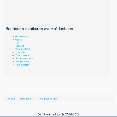
Boutiques similaires avec réductions
Go Voyages
Opodo
Tui
EasyJet
Voyages SNCF
Formule 1
Futuroscope
Promovacances
Weekendesk
Parc Astérix
Accueil
»
Réductions
»
Magical Shuttle
Dernière mise à jour le
07/08/2026