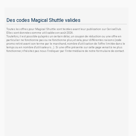
Des codes Magical Shuttle valides
Toutes les offres pour Magical Shuttle sont testées avant leur publication sur CeriseClub.
Elles sont données comme utilisables en août 2026.
Toutefois, il est possible qu'après un certain délai, un coupon de réduction ou une offre en
particulier ne fonctionne pas ou ne fonctionne plus, et cela, pour différentes raisons (code
promo retiré avant son terme par le marchand, nombre d'utilisation de l'offre limitée dans le
temps ou en nombre d'utilisateurs...). Si une offre présente sur cette page venait à ne plus
fonctionner, n'hésitez pas nous l'indiquer par l'intermédiaire de notre formulaire de contact.