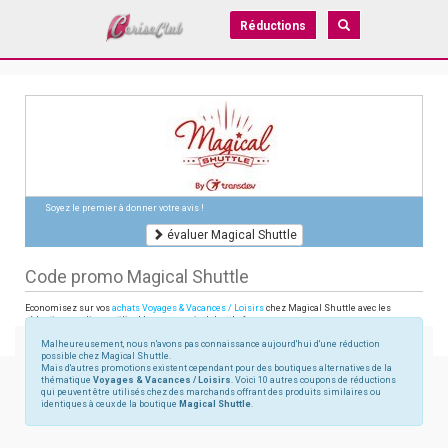
Réductions
Soyez le premier à donner votre avis !
évaluer Magical Shuttle
Code promo Magical Shuttle
Economisez sur vos
achats Voyages & Vacances / Loisirs
chez Magical Shuttle avec les
réductions en ligne utilisables sur magicalshuttle.fr
Malheureusement, nous n'avons pas connaissance aujourd'hui d'une réduction
possible chez Magical Shuttle.
Mais d'autres promotions existent cependant pour des boutiques alternatives de la
thématique
Voyages & Vacances / Loisirs
. Voici 10 autres coupons de réductions
qui peuvent être utilisés chez des marchands offrant des produits similaires ou
identiques à ceux de la boutique
Magical Shuttle
.