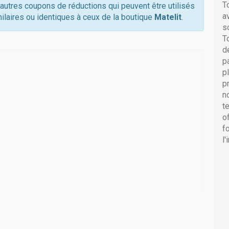
T
0 autres coupons de réductions qui peuvent être utilisés
a
ilaires ou identiques à ceux de la boutique
Matelit
.
s
T
d
p
p
p
n
t
o
f
l