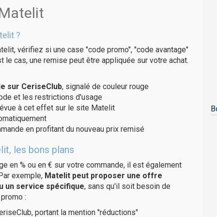
Matelit
elit ?
elit, vérifiez si une case "code promo", "code avantage"
t le cas, une remise peut être appliquée sur votre achat.
de sur CeriseClub
, signalé de couleur rouge
code et les restrictions d'usage
évue à cet effet sur le site Matelit
B
utomatiquement
ommande en profitant du nouveau prix remisé
it, les bons plans
age en % ou en € sur votre commande, il est également
 Par exemple,
Matelit peut proposer une offre
u un service spécifique
, sans qu'il soit besoin de
 promo :
eriseClub, portant la mention "réductions"