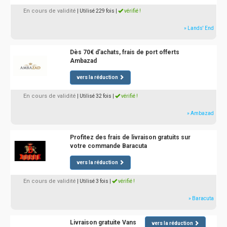
En cours de validité
| Utilisé 229 fois
|
vérifié !
» Lands' End
Dès 70€ d'achats, frais de port offerts
Ambazad
vers la réduction
En cours de validité
| Utilisé 32 fois
|
vérifié !
» Ambazad
Profitez des frais de livraison gratuits sur
votre commande Baracuta
vers la réduction
En cours de validité
| Utilisé 3 fois
|
vérifié !
» Baracuta
Livraison gratuite Vans
vers la réduction