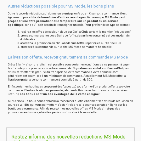
Autres réductions possible pour MS Mode, les bons plans
Outre le code de réduction, qui donne un avantage en % ou en € sur votre commande, il est
également
possible de bénéficier d'autres avantages
. Par exemple,
MS Mode peut
proposer une offre promotionnelle temporaire sur un produit ou un service
spécifique
, sans qu'il soit besoin de renseigner un code. Pour profiter de ce type de promo :
repérez les offres de couleur bleue sur CeriseClub, portant la mention "réductions"
prenez connaissance des détails de l'offre, des articles concernés et des modalités
d'utilisation
accédez à la promotion en cliquant depuis l'offre répertoriée sur CeriseClub
procédez à la commande sur le site MS Mode de manière habituelle
La livraison offerte, recevoir gratuitement sa commande MS Mode
Grâce à la livraison gratuite, il est possible sous certaines conditions de ne pas avoir à payer
les frais de ports pour recevoir votre commande.
Signalées en violet sur CeriseClub
, les
offres permettant la gratuité du transport de votre commande à votre domicile sont
généralement soumises à un minimum de commande. Actuellement, MS Mode offre la
livraison gratuite de votre commande à domicile à partir de 30€.
Enfin, certaines boutiques proposent des "cadeaux", sous forme d'un produit offert avec votre
commande. D'autres boutiques peuvent également offrir des échantillons ou des services.
Gratuits,
ces bonus sont un des avantages de la vente en ligne !
Sur CeriseClub, nous nous efforçons à rechercher quotidiennement les offres de réduction en
cours de validité qui vous permettent d'obtenir des rabais pour vos achats en ligne sur les
boutiques e-commerce. Afin de recevoir les nouvelles offres MS Mode ainsi que des
promotions exclusives, n'hésitez pas à vous inscrire à la newsletter.
Restez informé des nouvelles réductions MS Mode