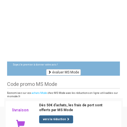
Soyez le premier à donner votre avis !
évaluer MS Mode
Code promo MS Mode
Economisez sur vos
achats Mode
chez MS Mode avec les réductions en ligne utilisables sur
msmode.fr
Dès 50€ d'achats, les frais de port sont
livraison
offerts par MS Mode
vers la réduction