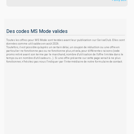
Des codes MS Mode valides
Toutes les offres pour MS Mode sont testées avant leur publication sur CeriseClub. Elles sont
données comme utilisables en août 2026.
Toutefois, il est possible qu'après un certain délai, un coupon de réduction ou une offre en
particulier ne fonctionne pas ou ne fonctionne plus, et cela, pour différentes raisons (code
promo retiré avant son terme par le marchand, nombre d'utilisation de l'offre limitée dans le
temps ou en nombre d'utilisateurs...). Si une offre présente sur cette page venait à ne plus
fonctionner, n'hésitez pas nous l'indiquer par l'intermédiaire de notre formulaire de contact.