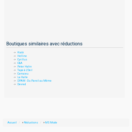
Boutiques similaires avec réductions
Kiabi
Helline
Cyrillus
C&A
Peter Hahn
Tape à L'Oeil
Camaieu
La Halle
DPAM - Du Pareil au Même
Devred
Accueil
»
Réductions
»
MS Mode