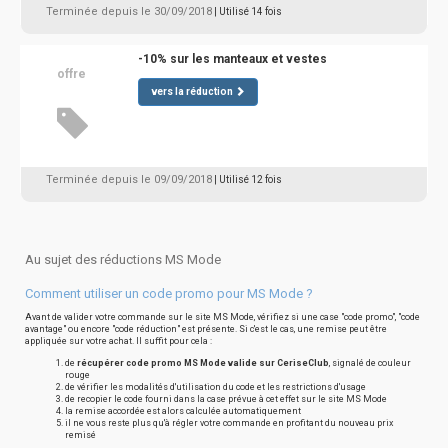
Terminée depuis le 30/09/2018
| Utilisé 14 fois
-10% sur les manteaux et vestes
offre
vers la réduction
Terminée depuis le 09/09/2018
| Utilisé 12 fois
Au sujet des réductions MS Mode
Comment utiliser un code promo pour MS Mode ?
Avant de valider votre commande sur le site MS Mode, vérifiez si une case "code promo", "code
avantage" ou encore "code réduction" est présente. Si c'est le cas, une remise peut être
appliquée sur votre achat. Il suffit pour cela :
de
récupérer code promo MS Mode valide sur CeriseClub
, signalé de couleur
rouge
de vérifier les modalités d'utilisation du code et les restrictions d'usage
de recopier le code fourni dans la case prévue à cet effet sur le site MS Mode
la remise accordée est alors calculée automatiquement
il ne vous reste plus qu'à régler votre commande en profitant du nouveau prix
remisé