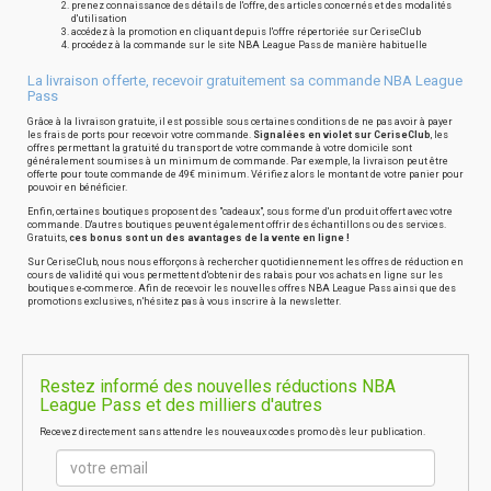
prenez connaissance des détails de l'offre, des articles concernés et des modalités
d'utilisation
accédez à la promotion en cliquant depuis l'offre répertoriée sur CeriseClub
procédez à la commande sur le site NBA League Pass de manière habituelle
La livraison offerte, recevoir gratuitement sa commande NBA League
Pass
Grâce à la livraison gratuite, il est possible sous certaines conditions de ne pas avoir à payer
les frais de ports pour recevoir votre commande.
Signalées en violet sur CeriseClub
, les
offres permettant la gratuité du transport de votre commande à votre domicile sont
généralement soumises à un minimum de commande. Par exemple, la livraison peut être
offerte pour toute commande de 49€ minimum. Vérifiez alors le montant de votre panier pour
pouvoir en bénéficier.
Enfin, certaines boutiques proposent des "cadeaux", sous forme d'un produit offert avec votre
commande. D'autres boutiques peuvent également offrir des échantillons ou des services.
Gratuits,
ces bonus sont un des avantages de la vente en ligne !
Sur CeriseClub, nous nous efforçons à rechercher quotidiennement les offres de réduction en
cours de validité qui vous permettent d'obtenir des rabais pour vos achats en ligne sur les
boutiques e-commerce. Afin de recevoir les nouvelles offres NBA League Pass ainsi que des
promotions exclusives, n'hésitez pas à vous inscrire à la newsletter.
Restez informé des nouvelles réductions NBA
League Pass et des milliers d'autres
Recevez directement sans attendre les nouveaux codes promo dès leur publication.