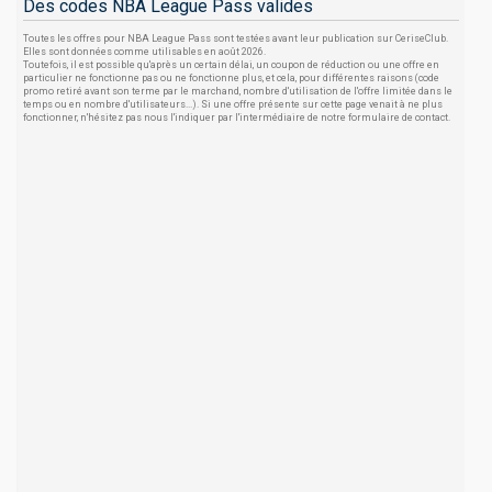
Des codes NBA League Pass valides
Toutes les offres pour NBA League Pass sont testées avant leur publication sur CeriseClub.
Elles sont données comme utilisables en août 2026.
Toutefois, il est possible qu'après un certain délai, un coupon de réduction ou une offre en
particulier ne fonctionne pas ou ne fonctionne plus, et cela, pour différentes raisons (code
promo retiré avant son terme par le marchand, nombre d'utilisation de l'offre limitée dans le
temps ou en nombre d'utilisateurs...). Si une offre présente sur cette page venait à ne plus
fonctionner, n'hésitez pas nous l'indiquer par l'intermédiaire de notre formulaire de contact.