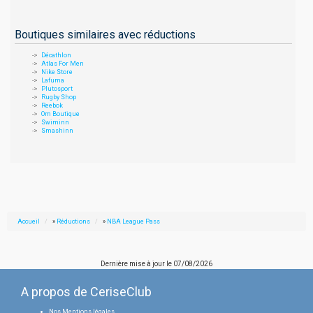
Boutiques similaires avec réductions
Décathlon
Atlas For Men
Nike Store
Lafuma
Plutosport
Rugby Shop
Reebok
Om Boutique
Swiminn
Smashinn
Accueil
»
Réductions
»
NBA League Pass
Dernière mise à jour le
07/08/2026
A propos de CeriseClub
Nos Mentions légales