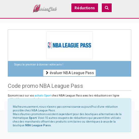
Réductions
Soyez le premier à donner votre avis !
évaluer NBA League Pass
Code promo NBA League Pass
Economisez sur vos
achats Sport
chez NBA League Pass avec les réductions en ligne
utilisables sur watch.nba.com
Malheureusement, nous n'avons pas connaissance aujourd'hui d'une réduction
possible chez NBA League Pass.
Mais d'autres promotions existent cependant pour des boutiques alternatives de la
thématique
Sport
. Voici 10 autres coupons de réductions qui peuvent être utilisés
chez des marchands offrant des produits similaires ou identiques à ceux de la
boutique
NBA League Pass
.