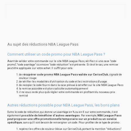
Au sujet des réductions NBA League Pass
Comment utiliser un code promo pour NBA League Pass ?
Avant de valider votre commande sur le site NBA League Pass, vérifiez si une case "code
promo", "code avantage" ou encore "code réduction" est présente. Si c'est le cas, une remise
peut être appliquée sur votre achat. Il suffit pour cela :
de
récupérer code promo NBA League Pass valide sur CeriseClub
, signalé de
couleur rouge
de vérifier les modalités d'utilisation du code et les restrictions d'usage
de recopier le code fourni dans la case prévue à cet effet sur le site NBA League Pass
la remise accordée est alors calculée automatiquement
il ne vous reste plus qu'à régler votre commande en profitant du nouveau prix
remisé
Autres réductions possible pour NBA League Pass, les bons plans
Outre le code de réduction, qui donne un avantage en % ou en € sur votre commande, il est
également
possible de bénéficier d'autres avantages
. Par exemple,
NBA League Pass
peut proposer une offre promotionnelle temporaire sur un produit ou un service
spécifique
, sans qu'il soit besoin de renseigner un code. Pour profiter de ce type de promo :
repérez les offres de couleur bleue sur CeriseClub, portant la mention "réductions"