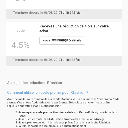
Terminée depuis le 06/08/2017
| Utilisé 12 fois
Recevez une réduction de 4.5% sur votre
code
achat
code :
W4T3GHQK
détails
4.5%
Terminée depuis le 05/08/2017
| Utilisé 12 fois
Au sujet des réductions Rfashion
Comment utiliser un code promo pour Rfashion ?
Avant de valider votre commande sur le site Rfashion, vérifiez si une case "code promo", "code
avantage" ou encore "code réduction" est présente. Si c'est le cas, une remise peut être
appliquée sur votre achat. Il suffit pour cela :
de
récupérer code promo Rfashion valide sur CeriseClub
, signalé de couleur
rouge
de vérifier les modalités d'utilisation du code et les restrictions d'usage
de recopier le code fourni dans la case prévue à cet effet sur le site Rfashion
la remise accordée est alors calculée automatiquement