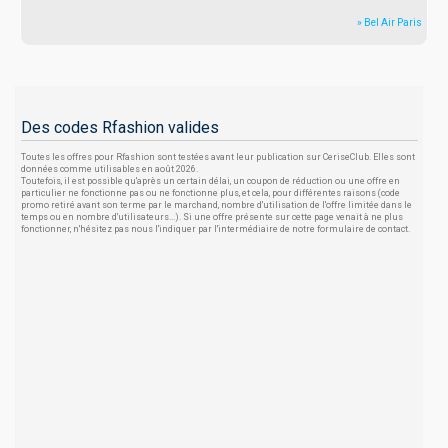
» Bel Air Paris
Des codes Rfashion valides
Toutes les offres pour Rfashion sont testées avant leur publication sur CeriseClub. Elles sont
données comme utilisables en août 2026.
Toutefois, il est possible qu'après un certain délai, un coupon de réduction ou une offre en
particulier ne fonctionne pas ou ne fonctionne plus, et cela, pour différentes raisons (code
promo retiré avant son terme par le marchand, nombre d'utilisation de l'offre limitée dans le
temps ou en nombre d'utilisateurs...). Si une offre présente sur cette page venait à ne plus
fonctionner, n'hésitez pas nous l'indiquer par l'intermédiaire de notre formulaire de contact.