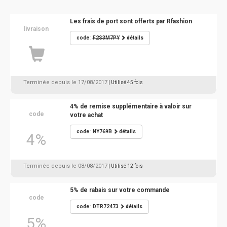
Les frais de port sont offerts par Rfashion
livraison
code :
F2S3M7PY
détails
Terminée depuis le 17/08/2017
| Utilisé 45 fois
4% de remise supplémentaire à valoir sur
code
votre achat
code :
NY769B
détails
4%
Terminée depuis le 08/08/2017
| Utilisé 12 fois
5% de rabais sur votre commande
code
code :
DTR72473
détails
5%