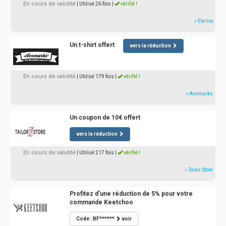
En cours de validité
| Utilisé 26 fois
|
vérifié !
» Eterna
Un t-shirt offert
vers la réduction
En cours de validité
| Utilisé 179 fois
|
vérifié !
» Avomarks
Un coupon de 10€ offert
vers la réduction
En cours de validité
| Utilisé 217 fois
|
vérifié !
» Tailor Store
Profitez d'une réduction de 5% pour votre
commande Keetchoo
Code : BF******
voir