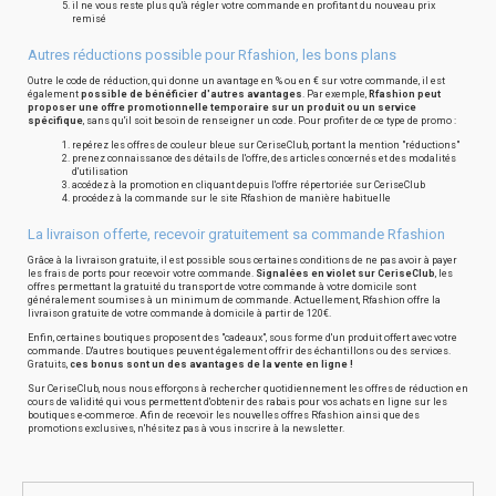
il ne vous reste plus qu'à régler votre commande en profitant du nouveau prix
remisé
Autres réductions possible pour Rfashion, les bons plans
Outre le code de réduction, qui donne un avantage en % ou en € sur votre commande, il est
également
possible de bénéficier d'autres avantages
. Par exemple,
Rfashion peut
proposer une offre promotionnelle temporaire sur un produit ou un service
spécifique
, sans qu'il soit besoin de renseigner un code. Pour profiter de ce type de promo :
repérez les offres de couleur bleue sur CeriseClub, portant la mention "réductions"
prenez connaissance des détails de l'offre, des articles concernés et des modalités
d'utilisation
accédez à la promotion en cliquant depuis l'offre répertoriée sur CeriseClub
procédez à la commande sur le site Rfashion de manière habituelle
La livraison offerte, recevoir gratuitement sa commande Rfashion
Grâce à la livraison gratuite, il est possible sous certaines conditions de ne pas avoir à payer
les frais de ports pour recevoir votre commande.
Signalées en violet sur CeriseClub
, les
offres permettant la gratuité du transport de votre commande à votre domicile sont
généralement soumises à un minimum de commande. Actuellement, Rfashion offre la
livraison gratuite de votre commande à domicile à partir de 120€.
Enfin, certaines boutiques proposent des "cadeaux", sous forme d'un produit offert avec votre
commande. D'autres boutiques peuvent également offrir des échantillons ou des services.
Gratuits,
ces bonus sont un des avantages de la vente en ligne !
Sur CeriseClub, nous nous efforçons à rechercher quotidiennement les offres de réduction en
cours de validité qui vous permettent d'obtenir des rabais pour vos achats en ligne sur les
boutiques e-commerce. Afin de recevoir les nouvelles offres Rfashion ainsi que des
promotions exclusives, n'hésitez pas à vous inscrire à la newsletter.