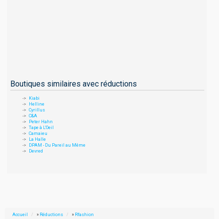
Boutiques similaires avec réductions
Kiabi
Helline
Cyrillus
C&A
Peter Hahn
Tape à L'Oeil
Camaieu
La Halle
DPAM - Du Pareil au Même
Devred
Accueil
»
Réductions
»
Rfashion