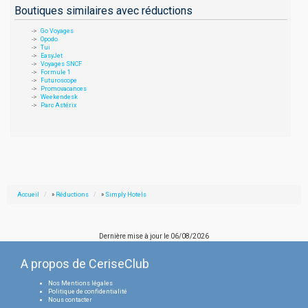
Boutiques similaires avec réductions
Go Voyages
Opodo
Tui
EasyJet
Voyages SNCF
Formule 1
Futuroscope
Promovacances
Weekendesk
Parc Astérix
Accueil
»
Réductions
»
Simply Hotels
Dernière mise à jour le
06/08/2026
A propos de CeriseClub
Nos Mentions légales
Politique de confidentialité
Nous contacter