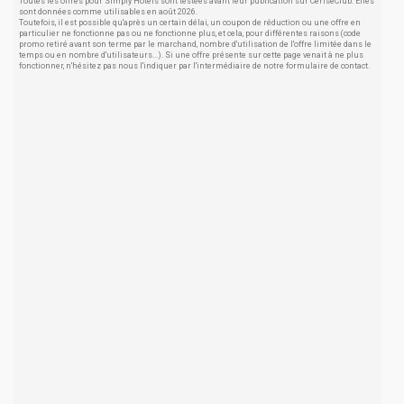
Toutes les offres pour Simply Hotels sont testées avant leur publication sur CeriseClub. Elles
sont données comme utilisables en août 2026.
Toutefois, il est possible qu'après un certain délai, un coupon de réduction ou une offre en
particulier ne fonctionne pas ou ne fonctionne plus, et cela, pour différentes raisons (code
promo retiré avant son terme par le marchand, nombre d'utilisation de l'offre limitée dans le
temps ou en nombre d'utilisateurs...). Si une offre présente sur cette page venait à ne plus
fonctionner, n'hésitez pas nous l'indiquer par l'intermédiaire de notre formulaire de contact.