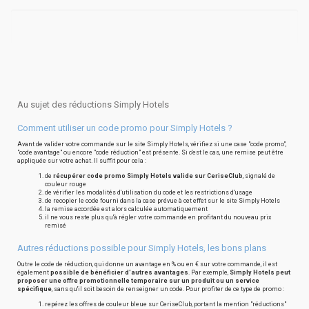
Au sujet des réductions Simply Hotels
Comment utiliser un code promo pour Simply Hotels ?
Avant de valider votre commande sur le site Simply Hotels, vérifiez si une case "code promo",
"code avantage" ou encore "code réduction" est présente. Si c'est le cas, une remise peut être
appliquée sur votre achat. Il suffit pour cela :
de
récupérer code promo Simply Hotels valide sur CeriseClub
, signalé de
couleur rouge
de vérifier les modalités d'utilisation du code et les restrictions d'usage
de recopier le code fourni dans la case prévue à cet effet sur le site Simply Hotels
la remise accordée est alors calculée automatiquement
il ne vous reste plus qu'à régler votre commande en profitant du nouveau prix
remisé
Autres réductions possible pour Simply Hotels, les bons plans
Outre le code de réduction, qui donne un avantage en % ou en € sur votre commande, il est
également
possible de bénéficier d'autres avantages
. Par exemple,
Simply Hotels peut
proposer une offre promotionnelle temporaire sur un produit ou un service
spécifique
, sans qu'il soit besoin de renseigner un code. Pour profiter de ce type de promo :
repérez les offres de couleur bleue sur CeriseClub, portant la mention "réductions"