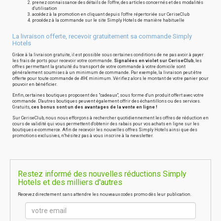
prenez connaissance des détails de l'offre, des articles concernés et des modalités
d'utilisation
accédez à la promotion en cliquant depuis l'offre répertoriée sur CeriseClub
procédez à la commande sur le site Simply Hotels de manière habituelle
La livraison offerte, recevoir gratuitement sa commande Simply
Hotels
Grâce à la livraison gratuite, il est possible sous certaines conditions de ne pas avoir à payer
les frais de ports pour recevoir votre commande.
Signalées en violet sur CeriseClub
, les
offres permettant la gratuité du transport de votre commande à votre domicile sont
généralement soumises à un minimum de commande. Par exemple, la livraison peut être
offerte pour toute commande de 49€ minimum. Vérifiez alors le montant de votre panier pour
pouvoir en bénéficier.
Enfin, certaines boutiques proposent des "cadeaux", sous forme d'un produit offert avec votre
commande. D'autres boutiques peuvent également offrir des échantillons ou des services.
Gratuits,
ces bonus sont un des avantages de la vente en ligne !
Sur CeriseClub, nous nous efforçons à rechercher quotidiennement les offres de réduction en
cours de validité qui vous permettent d'obtenir des rabais pour vos achats en ligne sur les
boutiques e-commerce. Afin de recevoir les nouvelles offres Simply Hotels ainsi que des
promotions exclusives, n'hésitez pas à vous inscrire à la newsletter.
Restez informé des nouvelles réductions Simply
Hotels et des milliers d'autres
Recevez directement sans attendre les nouveaux codes promo dès leur publication.