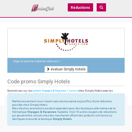
Réductions
Soyez le premier à donner votre avis !
évaluer Simply Hotels
Code promo Simply Hotels
Economisez sur vos
achats Voyages & Vacances / Loisirs
chez Simply Hotels avec les
réductions en ligne utilisables sur simplyhotelsfrance.com
Malheureusement, nous n'avons pas connaissance aujourd'hui d'une réduction
possible chez Simply Hotels.
Mais d'autres promotions existent cependant pour des boutiques alternatives de la
thématique
Voyages & Vacances / Loisirs
. Voici 10 autres coupons de réductions
qui peuvent être utilisés chez des marchands offrant des produits similaires ou
identiques à ceux de la boutique
Simply Hotels
.