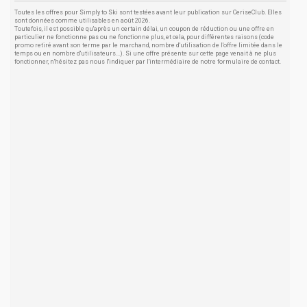
Toutes les offres pour Simply to Ski sont testées avant leur publication sur CeriseClub. Elles
sont données comme utilisables en août 2026.
Toutefois, il est possible qu'après un certain délai, un coupon de réduction ou une offre en
particulier ne fonctionne pas ou ne fonctionne plus, et cela, pour différentes raisons (code
promo retiré avant son terme par le marchand, nombre d'utilisation de l'offre limitée dans le
temps ou en nombre d'utilisateurs...). Si une offre présente sur cette page venait à ne plus
fonctionner, n'hésitez pas nous l'indiquer par l'intermédiaire de notre formulaire de contact.