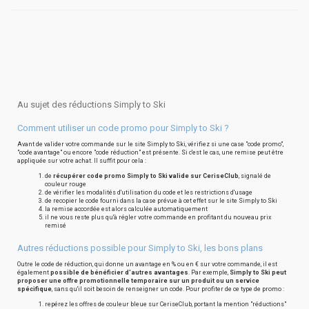
Au sujet des réductions Simply to Ski
Comment utiliser un code promo pour Simply to Ski ?
Avant de valider votre commande sur le site Simply to Ski, vérifiez si une case "code promo",
"code avantage" ou encore "code réduction" est présente. Si c'est le cas, une remise peut être
appliquée sur votre achat. Il suffit pour cela :
de
récupérer code promo Simply to Ski valide sur CeriseClub
, signalé de
couleur rouge
de vérifier les modalités d'utilisation du code et les restrictions d'usage
de recopier le code fourni dans la case prévue à cet effet sur le site Simply to Ski
la remise accordée est alors calculée automatiquement
il ne vous reste plus qu'à régler votre commande en profitant du nouveau prix
remisé
Autres réductions possible pour Simply to Ski, les bons plans
Outre le code de réduction, qui donne un avantage en % ou en € sur votre commande, il est
également
possible de bénéficier d'autres avantages
. Par exemple,
Simply to Ski peut
proposer une offre promotionnelle temporaire sur un produit ou un service
spécifique
, sans qu'il soit besoin de renseigner un code. Pour profiter de ce type de promo :
repérez les offres de couleur bleue sur CeriseClub, portant la mention "réductions"