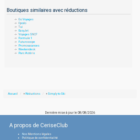
Boutiques similaires avec réductions
Go Voyages
Opodo
Tui
EasyJet
Voyages SNCF
Formule 1
Futuroscope
Promovacances
Weekendesk
Parc Astérix
Accueil
»
Réductions
»
Simply to Ski
Dernière mise à jour le
08/08/2026
A propos de CeriseClub
Nos Mentions légales
Politique de confidentialité