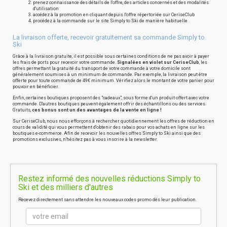
prenez connaissance des détails de l'offre, des articles concernés et des modalités
d'utilisation
accédez à la promotion en cliquant depuis l'offre répertoriée sur CeriseClub
procédez à la commande sur le site Simply to Ski de manière habituelle
La livraison offerte, recevoir gratuitement sa commande Simply to
Ski
Grâce à la livraison gratuite, il est possible sous certaines conditions de ne pas avoir à payer
les frais de ports pour recevoir votre commande.
Signalées en violet sur CeriseClub
, les
offres permettant la gratuité du transport de votre commande à votre domicile sont
généralement soumises à un minimum de commande. Par exemple, la livraison peut être
offerte pour toute commande de 49€ minimum. Vérifiez alors le montant de votre panier pour
pouvoir en bénéficier.
Enfin, certaines boutiques proposent des "cadeaux", sous forme d'un produit offert avec votre
commande. D'autres boutiques peuvent également offrir des échantillons ou des services.
Gratuits,
ces bonus sont un des avantages de la vente en ligne !
Sur CeriseClub, nous nous efforçons à rechercher quotidiennement les offres de réduction en
cours de validité qui vous permettent d'obtenir des rabais pour vos achats en ligne sur les
boutiques e-commerce. Afin de recevoir les nouvelles offres Simply to Ski ainsi que des
promotions exclusives, n'hésitez pas à vous inscrire à la newsletter.
Restez informé des nouvelles réductions Simply to
Ski et des milliers d'autres
Recevez directement sans attendre les nouveaux codes promo dès leur publication.