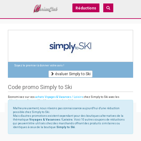
Réductions
Soyez le premier à donner votre avis !
évaluer Simply to Ski
Code promo Simply to Ski
Economisez sur vos
achats Voyages & Vacances / Loisirs
chez Simply to Ski avec les
réductions en ligne utilisables sur simplytoski.fr
Malheureusement, nous n'avons pas connaissance aujourd'hui d'une réduction
possible chez Simply to Ski.
Mais d'autres promotions existent cependant pour des boutiques alternatives de la
thématique
Voyages & Vacances / Loisirs
. Voici 10 autres coupons de réductions
qui peuvent être utilisés chez des marchands offrant des produits similaires ou
identiques à ceux de la boutique
Simply to Ski
.