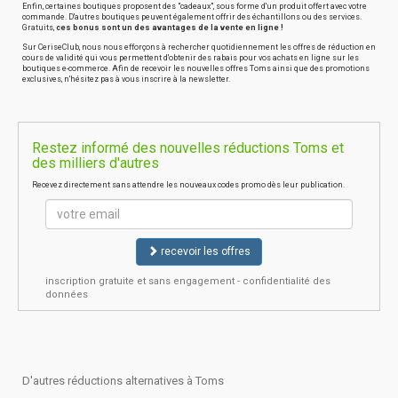
Enfin, certaines boutiques proposent des "cadeaux", sous forme d'un produit offert avec votre
commande. D'autres boutiques peuvent également offrir des échantillons ou des services.
Gratuits,
ces bonus sont un des avantages de la vente en ligne !
Sur CeriseClub, nous nous efforçons à rechercher quotidiennement les offres de réduction en
cours de validité qui vous permettent d'obtenir des rabais pour vos achats en ligne sur les
boutiques e-commerce. Afin de recevoir les nouvelles offres Toms ainsi que des promotions
exclusives, n'hésitez pas à vous inscrire à la newsletter.
Restez informé des nouvelles réductions Toms et
des milliers d'autres
Recevez directement sans attendre les nouveaux codes promo dès leur publication.
recevoir les offres
inscription gratuite et sans engagement - confidentialité des
données
D'autres réductions alternatives à Toms