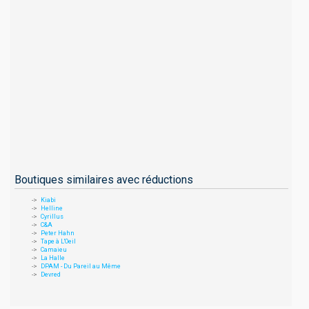
Boutiques similaires avec réductions
Kiabi
Helline
Cyrillus
C&A
Peter Hahn
Tape à L'Oeil
Camaieu
La Halle
DPAM - Du Pareil au Même
Devred