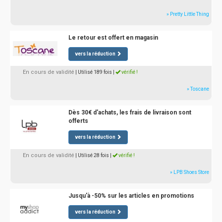
» Pretty Little Thing
Le retour est offert en magasin
vers la réduction
En cours de validité
| Utilisé 189 fois
|
vérifié !
» Toscane
Dès 30€ d'achats, les frais de livraison sont
offerts
vers la réduction
En cours de validité
| Utilisé 28 fois
|
vérifié !
» LPB Shoes Store
Jusqu'à -50% sur les articles en promotions
vers la réduction