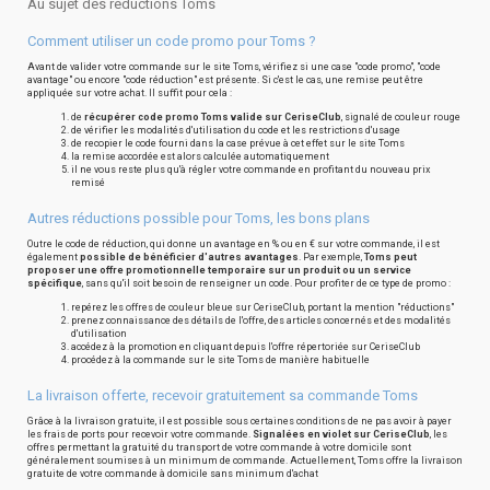
Au sujet des réductions Toms
Comment utiliser un code promo pour Toms ?
Avant de valider votre commande sur le site Toms, vérifiez si une case "code promo", "code
avantage" ou encore "code réduction" est présente. Si c'est le cas, une remise peut être
appliquée sur votre achat. Il suffit pour cela :
de
récupérer code promo Toms valide sur CeriseClub
, signalé de couleur rouge
de vérifier les modalités d'utilisation du code et les restrictions d'usage
de recopier le code fourni dans la case prévue à cet effet sur le site Toms
la remise accordée est alors calculée automatiquement
il ne vous reste plus qu'à régler votre commande en profitant du nouveau prix
remisé
Autres réductions possible pour Toms, les bons plans
Outre le code de réduction, qui donne un avantage en % ou en € sur votre commande, il est
également
possible de bénéficier d'autres avantages
. Par exemple,
Toms peut
proposer une offre promotionnelle temporaire sur un produit ou un service
spécifique
, sans qu'il soit besoin de renseigner un code. Pour profiter de ce type de promo :
repérez les offres de couleur bleue sur CeriseClub, portant la mention "réductions"
prenez connaissance des détails de l'offre, des articles concernés et des modalités
d'utilisation
accédez à la promotion en cliquant depuis l'offre répertoriée sur CeriseClub
procédez à la commande sur le site Toms de manière habituelle
La livraison offerte, recevoir gratuitement sa commande Toms
Grâce à la livraison gratuite, il est possible sous certaines conditions de ne pas avoir à payer
les frais de ports pour recevoir votre commande.
Signalées en violet sur CeriseClub
, les
offres permettant la gratuité du transport de votre commande à votre domicile sont
généralement soumises à un minimum de commande. Actuellement, Toms offre la livraison
gratuite de votre commande à domicile sans minimum d'achat