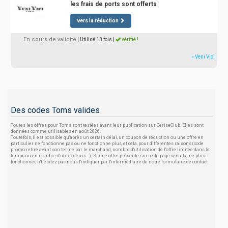
les frais de ports sont offerts
vers la réduction
En cours de validité
| Utilisé 13 fois
|
vérifié !
» Veni Vici
Des codes Toms valides
Toutes les offres pour Toms sont testées avant leur publication sur CeriseClub. Elles sont
données comme utilisables en août 2026.
Toutefois, il est possible qu'après un certain délai, un coupon de réduction ou une offre en
particulier ne fonctionne pas ou ne fonctionne plus, et cela, pour différentes raisons (code
promo retiré avant son terme par le marchand, nombre d'utilisation de l'offre limitée dans le
temps ou en nombre d'utilisateurs...). Si une offre présente sur cette page venait à ne plus
fonctionner, n'hésitez pas nous l'indiquer par l'intermédiaire de notre formulaire de contact.