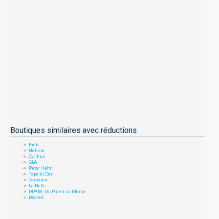
Boutiques similaires avec réductions
Kiabi
Helline
Cyrillus
C&A
Peter Hahn
Tape à L'Oeil
Camaieu
La Halle
DPAM - Du Pareil au Même
Devred