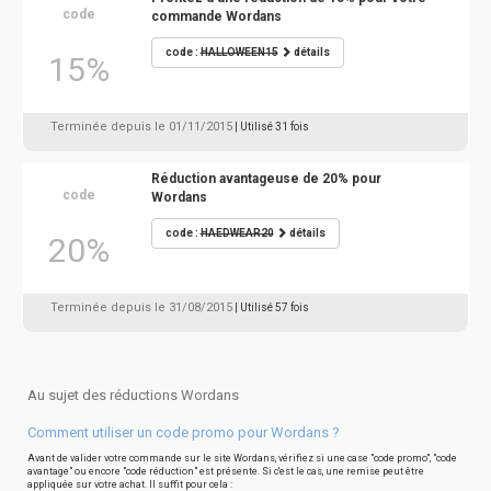
code
commande Wordans
code :
HALLOWEEN15
détails
15%
Terminée depuis le 01/11/2015
| Utilisé 31 fois
Réduction avantageuse de 20% pour
code
Wordans
code :
HAEDWEAR20
détails
20%
Terminée depuis le 31/08/2015
| Utilisé 57 fois
Au sujet des réductions Wordans
Comment utiliser un code promo pour Wordans ?
Avant de valider votre commande sur le site Wordans, vérifiez si une case "code promo", "code
avantage" ou encore "code réduction" est présente. Si c'est le cas, une remise peut être
appliquée sur votre achat. Il suffit pour cela :