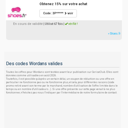
Obtenez 15% sur votre achat
Code : 3P*****
voir
En cours de validité
| Utilisé 67 fois
|
vérifié !
» Shoes.fr
Des codes Wordans valides
Toutes les offres pour Wordans sont testées avant leur publication sur CeriseClub. Elles sont
données comme utilisables en août 2026.
Toutefois, il est possible qu'après un certain délai, un coupon de réduction ou une offre en
particulier ne fonctionne pas ou ne fonctionne plus, et cela, pour différentes raisons (code
promo retiré avant son terme par le marchand, nombre d'utilisation de l'offre limitée dans le
temps ou en nombre d'utilisateurs...). Si une offre présente sur cette page venait à ne plus
fonctionner, n'hésitez pas nous l'indiquer par l'intermédiaire de notre formulaire de contact.