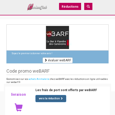
Réductions
Soyez le premier à donner votre avis !
évaluer weBARF
Code promo weBARF
Economisez sur vos
achats Animalerie
chez weBARF avec les réductions en ligne utilisables
sur webarf.fr
Les frais de port sont offerts par weBARF
livraison
vers la réduction