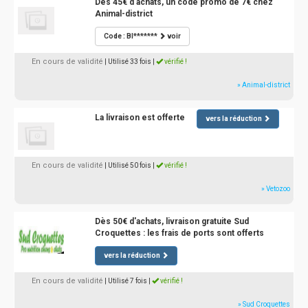
Dès 45€ d'achats, un code promo de 7€ chez
Animal-district
Code : BI*******
voir
En cours de validité
| Utilisé 33 fois
|
vérifié !
» Animal-district
La livraison est offerte
vers la réduction
En cours de validité
| Utilisé 50 fois
|
vérifié !
» Vetozoo
Dès 50€ d'achats, livraison gratuite Sud
Croquettes : les frais de ports sont offerts
vers la réduction
En cours de validité
| Utilisé 7 fois
|
vérifié !
» Sud Croquettes