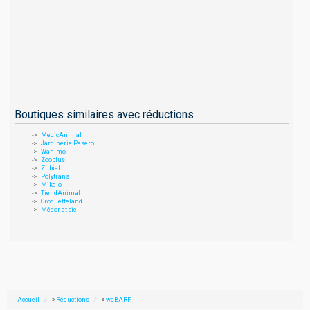
Boutiques similaires avec réductions
MedicAnimal
Jardinerie Pasero
Wanimo
Zooplus
Zubial
Polytrans
Mikalo
TiendAnimal
Croquetteland
Médor et cie
Accueil
»
Réductions
»
weBARF