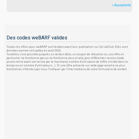
» Aquaplante
Des codes weBARF valides
Toutes les offres pour weBARF sont testées avant leur publication sur CeriseClub. Elles sont
données comme utilisables en août 2026.
Toutefois, il est possible qu'après un certain délai, un coupon de réduction ou une offre en
particulier ne fonctionne pas ou ne fonctionne plus, et cela, pour différentes raisons (code
promo retiré avant son terme par le marchand, nombre d'utilisation de l'offre limitée dans le
temps ou en nombre d'utilisateurs...). Si une offre présente sur cette page venait à ne plus
fonctionner, n'hésitez pas nous l'indiquer par l'intermédiaire de notre formulaire de contact.