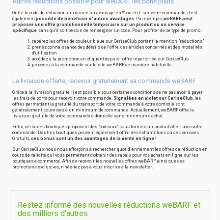
Autres réductions possible pour weBARF, les bons plans
Outre le code de réduction, qui donne un avantage en % ou en € sur votre commande, il est
également
possible de bénéficier d'autres avantages
. Par exemple,
weBARF peut
proposer une offre promotionnelle temporaire sur un produit ou un service
spécifique
, sans qu'il soit besoin de renseigner un code. Pour profiter de ce type de promo :
repérez les offres de couleur bleue sur CeriseClub, portant la mention "réductions"
prenez connaissance des détails de l'offre, des articles concernés et des modalités
d'utilisation
accédez à la promotion en cliquant depuis l'offre répertoriée sur CeriseClub
procédez à la commande sur le site weBARF de manière habituelle
La livraison offerte, recevoir gratuitement sa commande weBARF
Grâce à la livraison gratuite, il est possible sous certaines conditions de ne pas avoir à payer
les frais de ports pour recevoir votre commande.
Signalées en violet sur CeriseClub
, les
offres permettant la gratuité du transport de votre commande à votre domicile sont
généralement soumises à un minimum de commande. Actuellement, weBARF offre la
livraison gratuite de votre commande à domicile sans minimum d'achat
Enfin, certaines boutiques proposent des "cadeaux", sous forme d'un produit offert avec votre
commande. D'autres boutiques peuvent également offrir des échantillons ou des services.
Gratuits,
ces bonus sont un des avantages de la vente en ligne !
Sur CeriseClub, nous nous efforçons à rechercher quotidiennement les offres de réduction en
cours de validité qui vous permettent d'obtenir des rabais pour vos achats en ligne sur les
boutiques e-commerce. Afin de recevoir les nouvelles offres weBARF ainsi que des
promotions exclusives, n'hésitez pas à vous inscrire à la newsletter.
Restez informé des nouvelles réductions weBARF et
des milliers d'autres