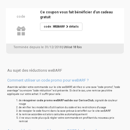
Ce coupon vous fait bénéficier d'un cadeau
code
gratuit
code :
WEBARF
détails
Terminée depuis le 31/12/2018
| Utilisé 18 fois
Au sujet des réductions weBARF
Comment utiliser un code promo pour weBARF ?
Avant de valider votre commande sur le site weBARF, vérifiez si une case "code promo", "code
avantage" ou encore "code réduction" est présente. Si c'est le cas, une remise peut être
appliquée sur votre achat. Il suffit pour cela :
de
récupérer code promo weBARF valide sur CeriseClub
, signalé de couleur
rouge
de vérifier les modalités d'utilisation du code et les restrictions d'usage
de recopier le code fourni dans la case prévue à cet effet sur le site weBARF
la remise accordée est alors calculée automatiquement
il ne vous reste plus qu'à régler votre commande en profitant du nouveau prix
remisé