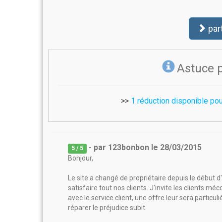
par
Astuce 
>>
1 réduction disponible po
- par
123bonbon
le
28/03/2015
5
/ 5
Bonjour,
Le site a changé de propriétaire depuis le début 
satisfaire tout nos clients. J'invite les clients mé
avec le service client, une offre leur sera partic
réparer le préjudice subit.