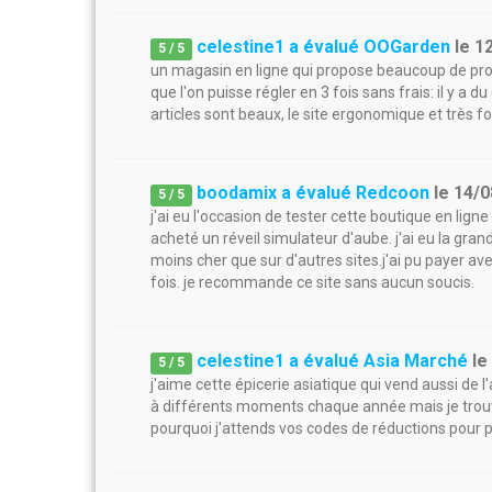
celestine1 a évalué OOGarden
le
1
5
/
5
un magasin en ligne qui propose beaucoup de produ
que l'on puisse régler en 3 fois sans frais: il y a d
articles sont beaux, le site ergonomique et très f
boodamix a évalué Redcoon
le
14/0
5
/
5
j'ai eu l'occasion de tester cette boutique en lign
acheté un réveil simulateur d'aube. j'ai eu la gr
moins cher que sur d'autres sites.j'ai pu payer 
fois. je recommande ce site sans aucun soucis.
celestine1 a évalué Asia Marché
l
5
/
5
j'aime cette épicerie asiatique qui vend aussi de l'
à différents moments chaque année mais je trouve 
pourquoi j'attends vos codes de réductions pour p