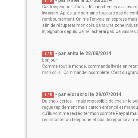
- par
Amel
le
27/08/2014
1
/ 5
Castrosphique ! J'aurai dû chercher les avis avant
livraison. Après une semaine toujours pas de conf
remboursement. On me l'envoie en express mais pa
afin de récupérer mon colis dans une zone industri
injoignable depuis. Je ne lâcherai pas. Je vais les
- par
anita
le
22/08/2014
1
/ 5
bonjour
Comme tout le monde, commande livrée en retard, 
mon colis . Commande incomplète. C'est du grand
- par
elorakrol
le
29/07/2014
1
/ 5
Du choix certes.... mais impossible de choisir le 
reçue rapidement mais carton enfoncé et manque u
qu'ils vont me recréditer mon compte Paypal mais 1
recontacter au téléphone et pas de réponse à mes 