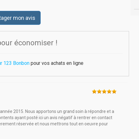
tager mon avis
pour économiser !
ur 123 Bonbon
pour vos achats en ligne
d'année 2015. Nous apportons un grand soin à répondre et a
contents ayant posté ici un avis négatif à rentrer en contact
ulièrement réservée et nous mettrons tout en oeuvre pour