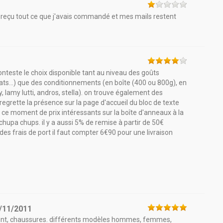
 pas reçu tout ce que j'avais commandé et mes mails restent
onteste le choix disponible tant au niveau des goûts
lats...) que des conditionnements (en boîte (400 ou 800g), en
, lamy lutti, andros, stella). on trouve également des
egrette la présence sur la page d'accueil du bloc de texte
en ce moment de prix intéressants sur la boîte d'anneaux à la
chupa chups. il y a aussi 5% de remise à partir de 50€
des frais de port il faut compter 6€90 pour une livraison
/11/2011
tement, chaussures. différents modèles hommes, femmes,