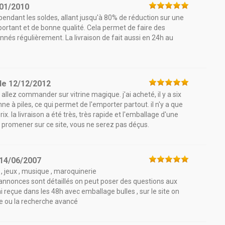
01/2010
pendant les soldes, allant jusqu'à 80% de réduction sur une
portant et de bonne qualité. Cela permet de faire des
nés régulièrement. La livraison de fait aussi en 24h au
le
12/12/2012
 allez commander sur vitrine magique. j'ai acheté, il y a six
onne à piles, ce qui permet de l'emporter partout. il n'y a que
rix. la livraison a été très, très rapide et l'emballage d'une
se promener sur ce site, vous ne serez pas déçus.
14/06/2007
 , jeux , musique , maroquinerie
s annonces sont détaillés on peut poser des questions aux
'ai reçue dans les 48h avec emballage bulles , sur le site on
ue ou la recherche avancé