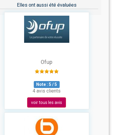
Elles ont aussi été évaluées
Ofup
Note :
5
/
5
4 avis clients
voir tous les avis