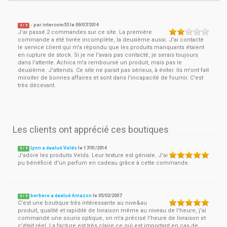
- par
intercom55
le
09/07/2014
2
/ 5
J'ai passé 2 commandes sur ce site. La première
commande a été livrée incomplète, la deuxième aussi. J'ai contacté
le service client qui m'a répondu que les produits manquants étaient
en rupture de stock. Si je ne l'avais pas contacté, je serais toujours
dans l'attente. Achica m'a remboursé un produit, mais pas le
deuxième. J'attends. Ce site ne parait pas sérieux, à éviter. Ils m'ont fait
miroiter de bonnes affaires et sont dans l'incapacité de fournir. C'est
très décevant.
Les clients ont apprécié ces boutiques
Lynn a évalué Velds
le
17/01/2014
5
/
5
J'adore les produits Velds. Leur texture est géniale. J'ai
pu bénéficié d'un parfum en cadeau grâce à cette commande.
berbere a évalué Amazon
le
05/02/2007
5
/
5
C'est une boutique très intéressante au nive&au
produit, qualité et rapidité de livraison même au niveau de l'heure, j'ai
commandé une souris optique, on m'a précisé l'heure de livraison et
c'était réel. La facture est très claire ce qui est important en cas de