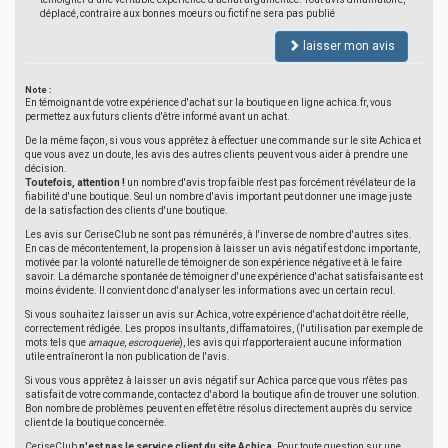
déplacé, contraire aux bonnes moeurs ou fictif ne sera pas publié
laisser mon avis
Note :
En témoignant de votre expérience d'achat sur la boutique en ligne achica.fr, vous
permettez aux futurs clients d'être informé avant un achat.
De la même façon, si vous vous apprêtez à effectuer une commande sur le site Achica et
que vous avez un doute, les avis des autres clients peuvent vous aider à prendre une
décision.
Toutefois, attention !
un nombre d'avis trop faible n'est pas forcément révélateur de la
fiabilité d'une boutique. Seul un nombre d'avis important peut donner une image juste
de la satisfaction des clients d'une boutique.
Les avis sur CeriseClub ne sont pas rémunérés, à l'inverse de nombre d'autres sites.
En cas de mécontentement, la propension à laisser un avis négatif est donc importante,
motivée par la volonté naturelle de témoigner de son expérience négative et à le faire
savoir. La démarche spontanée de témoigner d'une expérience d'achat satisfaisante est
moins évidente. Il convient donc d'analyser les informations avec un certain recul.
Si vous souhaitez laisser un avis sur Achica, votre expérience d'achat doit être réelle,
correctement rédigée. Les propos insultants, diffamatoires, (l'utilisation par exemple de
mots tels que
arnaque
,
escroquerie
), les avis qui n'apporteraient aucune information
utile entraîneront la non publication de l'avis.
Si vous vous apprêtez à laisser un avis négatif sur Achica parce que vous n'êtes pas
satisfait de votre commande, contactez d'abord la boutique afin de trouver une solution.
Bon nombre de problèmes peuvent en effet être résolus directement auprès du service
client de la boutique concernée.
CeriseClub
n'est pas le service client du site Achica
. Pour toute question sur une