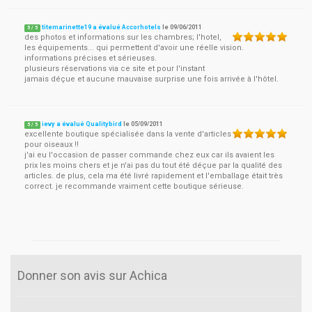
titemarinette19 a évalué Accorhotels
le
09/06/2011
5
/
5
des photos et informations sur les chambres; l'hotel,
les équipements... qui permettent d'avoir une réelle vision.
informations précises et sérieuses.
plusieurs réservations via ce site et pour l'instant
jamais déçue et aucune mauvaise surprise une fois arrivée à l'hôtel.
ievy a évalué Qualitybird
le
05/09/2011
5
/
5
excellente boutique spécialisée dans la vente d'articles
pour oiseaux !!
j'ai eu l'occasion de passer commande chez eux car ils avaient les
prix les moins chers et je n'ai pas du tout été déçue par la qualité des
articles. de plus, cela ma été livré rapidement et l'emballage était très
correct. je recommande vraiment cette boutique sérieuse.
Donner son avis sur Achica