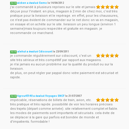
vicben a évalué Gemo
le
14/06/2012
5
/
5
j'ai commandé à plusieurs reprises sur le site et jamais
déçue pour l'instant. en plus, magasin à 2 min de chez moi, c'est très
pratique pour la livraison et le repérage. en effet, pour les chaussures,
ce n'est pas évident de commander sur le net donc on va en magasin,
on essaye et on achète sur le site. livraison un peu longue (environ 1
semaine)mais toujours respectée et gratuite en magasin. je
recommande ce marchand.
alehut a évalué Cdiscount
le
23/09/2011
5
/
5
je commande régulièrement sur cdiscount, c'est un
site très sérieux et très compétitif par rapport aux magasins.
je n'ai jamais eu aucun problème sur la qualité du produit ou sur la
livraison.
de plus, on peut régler par paypal donc votre paiement est sécurisé et
rapide.
tigrou45140 a évalué Voyages SNCF
le
21/07/2007
5
/
5
impécable, réservations de billets de train, avion, etc.
très pratique et très rapide. possibilité de voir les horaires précises
des trajets (départ comme arrivée). site relativement complet et fiable.
les modes de paiements sont importants et sécurisés. cela évite de
se déplacer à la gare qui parfois est bondée de monde et
d'impatients. formidable !