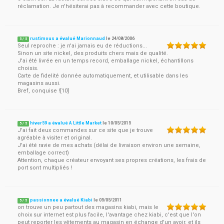
réclamation. Je n'hésiterai pas à recommander avec cette boutique.
rustimous a évalué Marionnaud
le
24/08/2006
5
/
5
Seul reproche : je n'ai jamais eu de réductions...
Sinon un site nickel, des produits chers mais de qualité.
J'ai été livrée en un temps record, emballage nickel, échantillons
choisis.
Carte de fidelité donnée automatiquement, et utilisable dans les
magasins aussi.
Bref, conquise ![10]
hiver59 a évalué A Little Market
le
10/05/2015
5
/
5
J'ai fait deux commandes sur ce site que je trouve
agréable à visiter et original.
J'ai été ravie de mes achats (délai de livraison environ une semaine,
emballage correct)
Attention, chaque créateur envoyant ses propres créations, les frais de
port sont multipliés !
passionnee a évalué Kiabi
le
05/05/2011
5
/
5
on trouve un peu partout des magasins kiabi, mais le
choix sur internet est plus facile, l'avantage chez kiabi, c'est que l'on
peut reporter les vêtements au magasin en échange d'un avoir. et ils