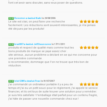
font cet avoir sans discuter, sans vous poser de questions.
florecmoi a évalué Kiabi
le
24/08/2006
5
/
5
Le site est clair, on peut faire une recherche
facilement. Les réductions sont souvent interessantes, je n'ai jamais
été déçues par les produits!
brad007 a évalué JefChaussures
le
17/11/2011
5
/
5
produits et respect de qualité mais comme tout les
bons produits de marque se paye assez cher .
site sérieux , aucun problème a déclaré en se qui me concerne pour
une première commande .
à recommander, dommage que l'on ne trouve que très bon de
réduction.
lola12385 a évalué Fnac
le
01/07/2007
5
/
5
j'ai commandé un ordinateur portable il y a peu de
temps et j'ai eu un petit souci pour le règlement, j'ai appelé le service
financier, et ils ont tous de suite trouver une solution pour y remédier.
je suis très satisfaite ! l'emballage était parfait pour un contenu fragile,
j'ai hâte de passer une nouvelle commande chez eux !