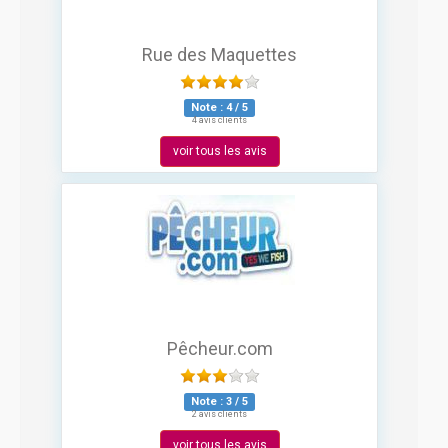
Rue des Maquettes
Note :
4
/
5
4 avis clients
voir tous les avis
Pêcheur.com
Note :
3
/
5
2 avis clients
voir tous les avis