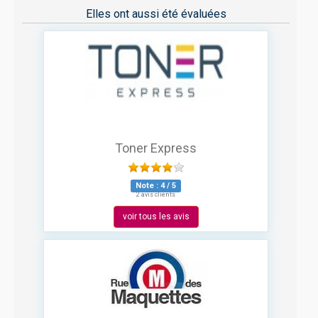
Elles ont aussi été évaluées
Toner Express
Note :
4
/
5
2 avis clients
voir tous les avis