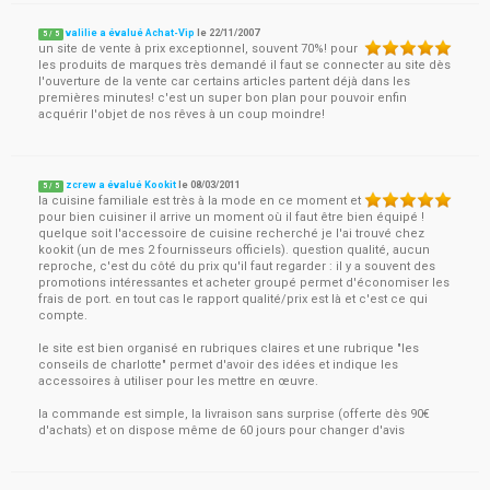
valilie a évalué Achat-Vip
le
22/11/2007
5
/
5
un site de vente à prix exceptionnel, souvent 70%! pour
les produits de marques très demandé il faut se connecter au site dès
l'ouverture de la vente car certains articles partent déjà dans les
premières minutes! c'est un super bon plan pour pouvoir enfin
acquérir l'objet de nos rêves à un coup moindre!
zcrew a évalué Kookit
le
08/03/2011
5
/
5
la cuisine familiale est très à la mode en ce moment et
pour bien cuisiner il arrive un moment où il faut être bien équipé !
quelque soit l'accessoire de cuisine recherché je l'ai trouvé chez
kookit (un de mes 2 fournisseurs officiels). question qualité, aucun
reproche, c'est du côté du prix qu'il faut regarder : il y a souvent des
promotions intéressantes et acheter groupé permet d'économiser les
frais de port. en tout cas le rapport qualité/prix est là et c'est ce qui
compte.
le site est bien organisé en rubriques claires et une rubrique "les
conseils de charlotte" permet d'avoir des idées et indique les
accessoires à utiliser pour les mettre en œuvre.
la commande est simple, la livraison sans surprise (offerte dès 90€
d'achats) et on dispose même de 60 jours pour changer d'avis