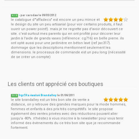
- par
carodav
le
09/05/2012
4
/ 5
le catalogue d'"affadeco" est encore un peu mince et
le design du site un peu artisanal (pour voir certains produits, il faut
ouvrir un power point!). mais je ne regrette pas d'avoir découvert ce
site. c'est surtout mes parents qui en ont profité pour décorer leur
jardin à l'aide de grands vases (référence: cg716) en belle pierre. ils
ont opté aussi pour une jardinière en béton lavé (ref jac317).
dommage que les descriptions mentionnent seulement les
dimensions. le processus de commande est un peu long (nécessité
de se créer un compte)
Les clients ont apprécié ces boutiques
frgr59 a évalué Brandalley
le
01/06/2011
5
/
5
le site brandalley est un très bon site de vente a
distance, on y retrouve des grandes marques pour la mode hommes,
femmes et enfants à des prix très compétitifs. le site propose
également des ventes privées avec des réductions pouvant aller
jusqu'a -80%. n'hésitez à vous inscrire à la newsletter pour vous tenir
informé des évènements du ce très bon site que je recommande
fortement.