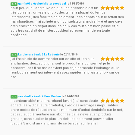
gamin01 a évalué Mistergooddeal
le
18/12/2010
5
/
5
pour peu que l'on trouve ce que l'on cherche c'est un
très bon site , un vaste choix , des tarifs la plupart du temps
interessants , des facilités de paiement , des dépôts pour le retrait des
marchandises , j'ai acheté mon congélateur armoire livré et une cave
à vin enlevée en dépôt dans les deux cas tout s'est bien passé et je
suis très satisfait de mistergooddeal et recommande en toute
confiance !
karukera a évalué La Redoute
le
02/11/2010
5
/
5
j'ai l'habitude de commander sur ce site et j'en suis
enchantée. deux solutions: soit le produit me convient et je le
conserve, soit il ne me convient pas et je demande l'échange ou le
remboursement qui intervient assez rapidement. vaste choix sur ce
site
seashell a évalué Yves Rocher
le
12/04/2008
5
/
5
incontournable! mon marchand favori!( j'ai sans doute
acheté les 2/3 de leurs produits), avec des avantages inépuisables
entre codes de réduction sans minimum d'achat dénichés sur le net,
cadeau supplémentaire aux abonnés de la newsletter, produits
gratuits, sans oublier le plus: un délai de paiement pouvant aller
jusqu'à 3 mois! un vrai plaisir de se balader sur le site !