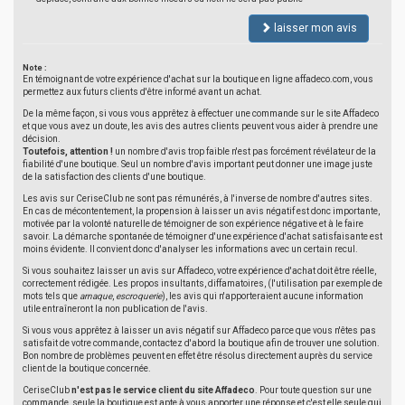
laisser mon avis
Note :
En témoignant de votre expérience d'achat sur la boutique en ligne affadeco.com, vous
permettez aux futurs clients d'être informé avant un achat.
De la même façon, si vous vous apprêtez à effectuer une commande sur le site Affadeco
et que vous avez un doute, les avis des autres clients peuvent vous aider à prendre une
décision.
Toutefois, attention !
un nombre d'avis trop faible n'est pas forcément révélateur de la
fiabilité d'une boutique. Seul un nombre d'avis important peut donner une image juste
de la satisfaction des clients d'une boutique.
Les avis sur CeriseClub ne sont pas rémunérés, à l'inverse de nombre d'autres sites.
En cas de mécontentement, la propension à laisser un avis négatif est donc importante,
motivée par la volonté naturelle de témoigner de son expérience négative et à le faire
savoir. La démarche spontanée de témoigner d'une expérience d'achat satisfaisante est
moins évidente. Il convient donc d'analyser les informations avec un certain recul.
Si vous souhaitez laisser un avis sur Affadeco, votre expérience d'achat doit être réelle,
correctement rédigée. Les propos insultants, diffamatoires, (l'utilisation par exemple de
mots tels que
arnaque
,
escroquerie
), les avis qui n'apporteraient aucune information
utile entraîneront la non publication de l'avis.
Si vous vous apprêtez à laisser un avis négatif sur Affadeco parce que vous n'êtes pas
satisfait de votre commande, contactez d'abord la boutique afin de trouver une solution.
Bon nombre de problèmes peuvent en effet être résolus directement auprès du service
client de la boutique concernée.
CeriseClub
n'est pas le service client du site Affadeco
. Pour toute question sur une
commande, seule la boutique est apte à vous apporter une réponse et c'est elle seule qui