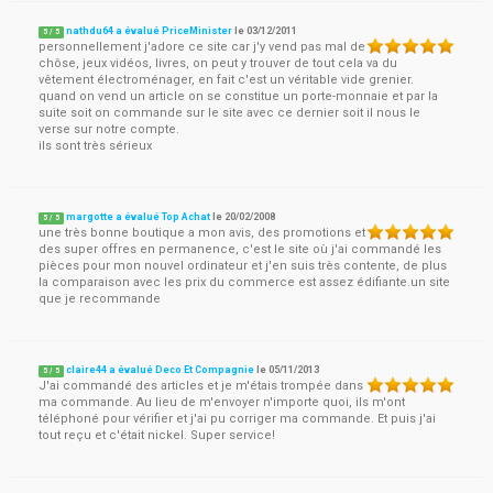
nathdu64 a évalué PriceMinister
le
03/12/2011
5
/
5
personnellement j'adore ce site car j'y vend pas mal de
chôse, jeux vidéos, livres, on peut y trouver de tout cela va du
vêtement électroménager, en fait c'est un véritable vide grenier.
quand on vend un article on se constitue un porte-monnaie et par la
suite soit on commande sur le site avec ce dernier soit il nous le
verse sur notre compte.
ils sont très sérieux
margotte a évalué Top Achat
le
20/02/2008
5
/
5
une très bonne boutique a mon avis, des promotions et
des super offres en permanence, c'est le site où j'ai commandé les
pièces pour mon nouvel ordinateur et j'en suis très contente, de plus
la comparaison avec les prix du commerce est assez édifiante.un site
que je recommande
claire44 a évalué Deco Et Compagnie
le
05/11/2013
5
/
5
J'ai commandé des articles et je m'étais trompée dans
ma commande. Au lieu de m'envoyer n'importe quoi, ils m'ont
téléphoné pour vérifier et j'ai pu corriger ma commande. Et puis j'ai
tout reçu et c'était nickel. Super service!