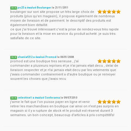
po25 a évalué Boulanger
le
21/11/2011
5
/
5
boulanger sur son site propose un très large choix de
produits (plus qu'en magasin), il propose également de nombreux
moyen de livraison et de paiement. le descriptif des produits est
également bien détaillé.
ce que j'ai trouvé intéressant c'est la prise de rendez-vous très rapide
pour la livraison et la mise en service du produit acheté. je suis très
satisfaite de ce site.
shaniaf212 a évalué Promod
le
06/01/2008
5
/
5
promod est une boutique tres serieuse , j'ai
commander a plusieurs reprises et je n'ai jamais etait decu , delai de
livraison respecter et je n'ai jamais etait decu par les vetements que
j'avais commander contrairement a d'autre boutique ou je renvoyer
souvent les choses que j'avais recu
celestine1 a évalué Conforama
le
09/07/2010
5
/
5
j'aime le fait que l'on puisse payer en ligne et venir
retirer les marchandises en boutique car ainsi on n'est pas surpris en
magasin si il y a rupture de stock et le produit est réservé durant 3
semaines. un bon concept, beaucoup d'articles à prix compétitifs!