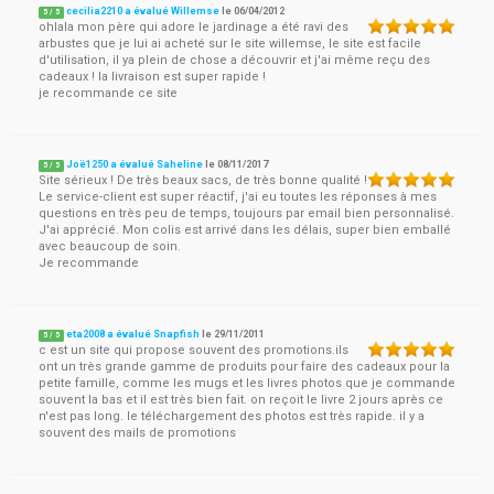
cecilia2210 a évalué Willemse
le
06/04/2012
5
/
5
ohlala mon père qui adore le jardinage a été ravi des
arbustes que je lui ai acheté sur le site willemse, le site est facile
d'utilisation, il ya plein de chose a découvrir et j'ai même reçu des
cadeaux ! la livraison est super rapide !
je recommande ce site
Joë1250 a évalué Saheline
le
08/11/2017
5
/
5
Site sérieux ! De très beaux sacs, de très bonne qualité !
Le service-client est super réactif, j'ai eu toutes les réponses à mes
questions en très peu de temps, toujours par email bien personnalisé.
J'ai apprécié. Mon colis est arrivé dans les délais, super bien emballé
avec beaucoup de soin.
Je recommande
eta2008 a évalué Snapfish
le
29/11/2011
5
/
5
c est un site qui propose souvent des promotions.ils
ont un très grande gamme de produits pour faire des cadeaux pour la
petite famille, comme les mugs et les livres photos que je commande
souvent la bas et il est très bien fait. on reçoit le livre 2 jours après ce
n'est pas long. le téléchargement des photos est très rapide. il y a
souvent des mails de promotions