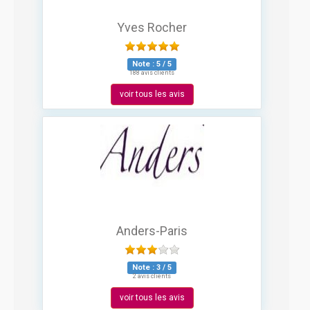
Yves Rocher
Note :
5
/
5
188 avis clients
voir tous les avis
Anders-Paris
Note :
3
/
5
2 avis clients
voir tous les avis