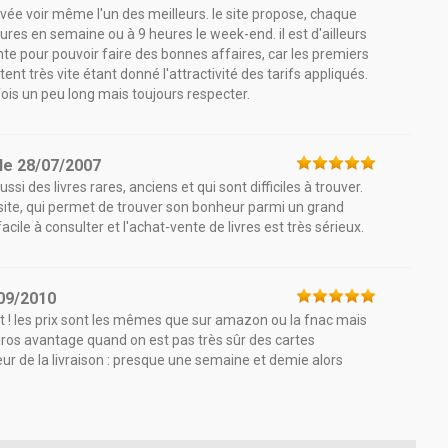
ivée voir même l'un des meilleurs. le site propose, chaque
eures en semaine ou à 9 heures le week-end. il est d'ailleurs
nte pour pouvoir faire des bonnes affaires, car les premiers
tent très vite étant donné l'attractivité des tarifs appliqués.
rfois un peu long mais toujours respecter.
le
28/07/2007
si des livres rares, anciens et qui sont difficiles à trouver.
 site, qui permet de trouver son bonheur parmi un grand
facile à consulter et l'achat-vente de livres est très sérieux.
09/2010
ort ! les prix sont les mêmes que sur amazon ou la fnac mais
gros avantage quand on est pas très sûr des cartes
teur de la livraison : presque une semaine et demie alors