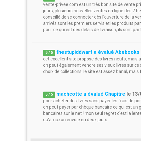
vente-privee.com est un très bon site de vente pr
jours, plusieurs nouvelles ventes en ligne dès 7 h
conseillé de se connecter dès l'ouverture de la ve
arrivés sont les premiers servis et les produits par
pour ce qui est des délais de livraison, ils sont pa
thestupiddwarf a évalué Abebooks
5
/
5
cet excellent site propose des livres neufs, mais aus
on peut également vendre ses vieux livres sur ce
choix de collections. le site est assez banal, mais 
machcotte a évalué Chapitre
le
13/
5
/
5
pour acheter des livres sans payer les frais de p
on peut payer par chèque bancaire ce qui est un 
bancaires sur le net ! mon seul regret c'est la len
qu'amazon envoie en deux jours.