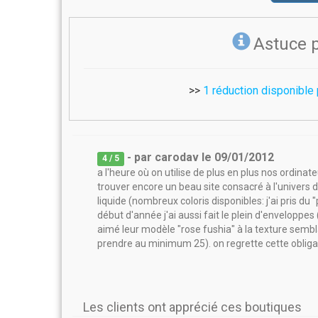
Astuce 
>>
1 réduction disponible
- par
carodav
le
09/01/2012
4
/ 5
a l'heure où on utilise de plus en plus nos ordina
trouver encore un beau site consacré à l'univers d
liquide (nombreux coloris disponibles: j'ai pris du
début d'année j'ai aussi fait le plein d'enveloppes
aimé leur modèle "rose fushia" à la texture sembla
prendre au minimum 25). on regrette cette obliga
Les clients ont apprécié ces boutiques