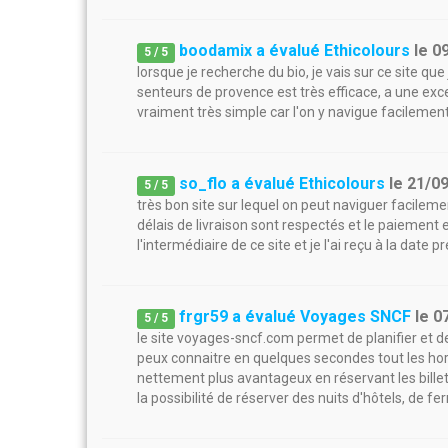
boodamix a évalué Ethicolours
le
0
5
/
5
lorsque je recherche du bio, je vais sur ce site que 
senteurs de provence est très efficace, a une exc
vraiment très simple car l'on y navigue facilement
so_flo a évalué Ethicolours
le
21/0
5
/
5
très bon site sur lequel on peut naviguer facileme
délais de livraison sont respectés et le paiement
l'intermédiaire de ce site et je l'ai reçu à la date 
frgr59 a évalué Voyages SNCF
le
0
5
/
5
le site voyages-sncf.com permet de planifier et de r
peux connaitre en quelques secondes tout les horair
nettement plus avantageux en réservant les billets
la possibilité de réserver des nuits d'hôtels, de fer