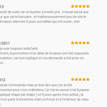
13
ecté de suite car un bustier a moitié prix , m'avait sauté aux
ur que carte bancaire , et malheureusement peu de site le
ivraison dans les 5 jours ouvrables qui ont suivis , trés
5/2011
 suis toujours satisfaite.
ent, la promotion et le délai de livraison ont été respectés.
nnulation. j'ai tout expliqué et ma demande a été prise en
on.
012
e seule commande mais je dois dire que j'en ai été
nceintes pour mon ordinateur ( je n'ai eu aucun mal à passer
liqué étape par étape ) et 4 jours après mon achat, j'ai
 mon pack d'enceintes était renforçé et à l'intérieur de celui-
.