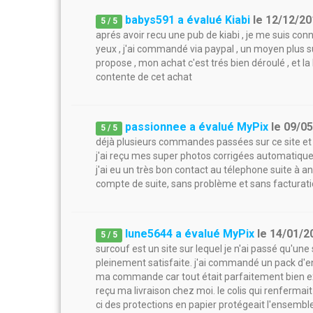
babys591 a évalué Kiabi
le
12/12/20
5
/
5
aprés avoir recu une pub de kiabi , je me suis conn
yeux , j'ai commandé via paypal , un moyen plus s
propose , mon achat c'est trés bien déroulé , et la l
contente de cet achat
passionnee a évalué MyPix
le
09/0
5
/
5
déjà plusieurs commandes passées sur ce site et je
j'ai reçu mes super photos corrigées automatiquem
j'ai eu un très bon contact au télephone suite à a
compte de suite, sans problème et sans facturati
lune5644 a évalué MyPix
le
14/01/2
5
/
5
surcouf est un site sur lequel je n'ai passé qu'un
pleinement satisfaite. j'ai commandé un pack d'e
ma commande car tout était parfaitement bien exp
reçu ma livraison chez moi. le colis qui renfermait
ci des protections en papier protégeait l'ensemble