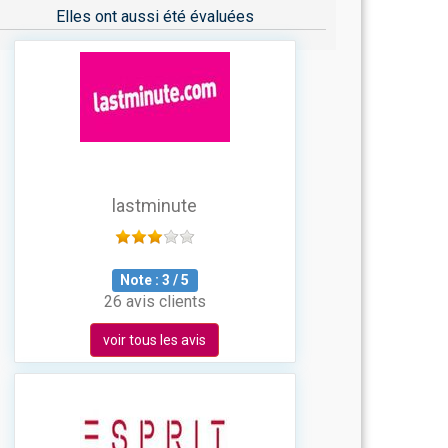
Elles ont aussi été évaluées
lastminute
Note :
3
/
5
26 avis clients
voir tous les avis