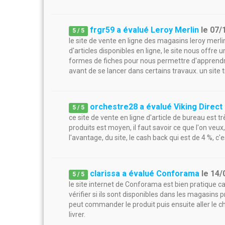
frgr59 a évalué Leroy Merlin
le
07/
5
/
5
le site de vente en ligne des magasins leroy merli
d'articles disponibles en ligne, le site nous offr
formes de fiches pour nous permettre d'apprend
avant de se lancer dans certains travaux. un site
orchestre28 a évalué Viking Direct
5
/
5
ce site de vente en ligne d'article de bureau est trè
produits est moyen, il faut savoir ce que l'on veu
l'avantage, du site, le cash back qui est de 4 %,
clarissa a évalué Conforama
le
14/
5
/
5
le site internet de Conforama est bien pratique car
vérifier si ils sont disponibles dans les magasins
peut commander le produit puis ensuite aller le c
livrer.