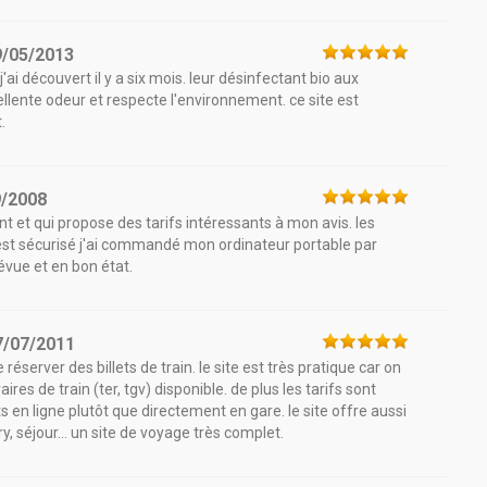
9/05/2013
j'ai découvert il y a six mois. leur désinfectant bio aux
ellente odeur et respecte l'environnement. ce site est
.
9/2008
nt et qui propose des tarifs intéressants à mon avis. les
 est sécurisé j'ai commandé mon ordinateur portable par
prévue et en bon état.
7/07/2011
éserver des billets de train. le site est très pratique car on
es de train (ter, tgv) disponible. de plus les tarifs sont
 en ligne plutôt que directement en gare. le site offre aussi
ry, séjour... un site de voyage très complet.