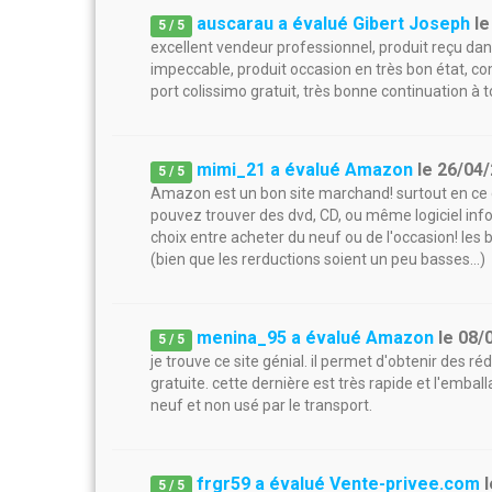
auscarau a évalué Gibert Joseph
l
5
/
5
excellent vendeur professionnel, produit reçu d
impeccable, produit occasion en très bon état, co
port colissimo gratuit, très bonne continuation à to
mimi_21 a évalué Amazon
le
26/04
5
/
5
Amazon est un bon site marchand! surtout en ce qui
pouvez trouver des dvd, CD, ou même logiciel infor
choix entre acheter du neuf ou de l'occasion! les
(bien que les rerductions soient un peu basses...)
menina_95 a évalué Amazon
le
08/
5
/
5
je trouve ce site génial. il permet d'obtenir des rédu
gratuite. cette dernière est très rapide et l'emball
neuf et non usé par le transport.
frgr59 a évalué Vente-privee.com
5
/
5