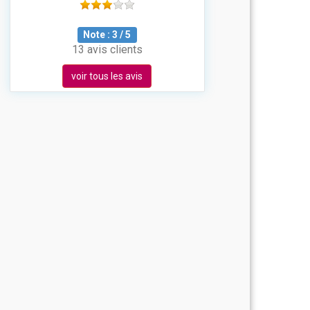
Note :
3
/
5
13 avis clients
voir tous les avis