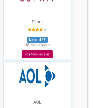
Esprit
Note :
4
/
5
18 avis clients
voir tous les avis
AOL