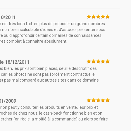
10/2011
n est très bien fait. en plus de proposer un grand nombres
e un nombre incalculable d'idées et d'astuces présenter sous
re ou d'approfondir certain domaines de connaissances
 très complet à connaitre absolument.
le
18/12/2011
s bien, les prix sont bien placés, seul le descriptif des
x, car les photos ne sont pas forcément contractuelle.
 c'est pas mal comparé aux autres sites dans ce domaine
01/2009
 on peut y consulter les produits en vente, leur prix et
 proches de chez nous. le cash-back fonctionne bien et on
hercher (on règle la moitié à la commande) ou alors se faire