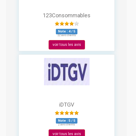
123Consommables
Note :
4
/
5
22 avis clients
voir tous les avis
iDTGV
Note :
5
/
5
2 avis clients
voir tous les avis