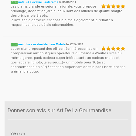
natalud a évalué Castorama
le
06/04/2011
5
/
5
castorama grande enseigne nationale, vous propose
bricolage, décoration jardin. ceux sont des articles de qualité malgré
des prix parfois élevés.
la livraison a domicile est possible mais également le retrait en
magasin dans des délais raisonnables.
meonho a évalué Meilleur Mobile
le
22/04/2011
5
/
5
super site, proposant des offres très intéressantes en
comparaison aux boutiques opérateurs ou même à d'autres sites du
même genre. pack cadeau super intéressant : un cadeau (netbook,
gps, appareil photo, televiseur...)+ un mobile pour 1€ (avec
abonnement bien sûr) ! attention cependant certain pack ne valent pas
vraiment le coup.
Donner son avis sur Art De La Gourmandise
Votre note