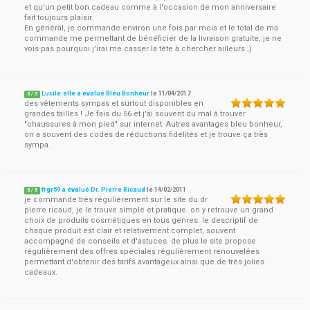
et qu'un petit bon cadeau comme à l'occasion de mon anniversaire
fait toujours plaisir.
En général, je commande environ une fois par mois et le total de ma
commande me permettant de bénéficier de la livraison gratuite, je ne
vois pas pourquoi j'irai me casser la tête à chercher ailleurs ;)
Lucile.elle a évalué Bleu Bonheur
le
11/04/2017
5
/
5
des vêtements sympas et surtout disponibles en
grandes tailles ! Je fais du 56 et j'ai souvent du mal à trouver
"chaussures à mon pied" sur internet. Autres avantages bleu bonheur,
on a souvent des codes de réductions fidélités et je trouve ça très
sympa.
frgr59 a évalué Dr. Pierre Ricaud
le
14/02/2011
5
/
5
je commande très régulièrement sur le site du dr
pierre ricaud, je le trouve simple et pratique. on y retrouve un grand
choix de produits cosmétiques en tous genres. le descriptif de
chaque produit est clair et relativement complet, souvent
accompagné de conseils et d'astuces. de plus le site propose
régulièrement des offres spéciales régulièrement renouvelées
permettant d'obtenir des tarifs avantageux ainsi que de très jolies
cadeaux.