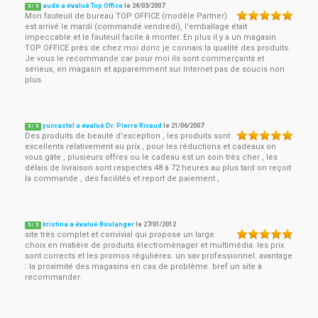
aude a évalué Top Office
le
24/03/2007
5
/
5
Mon fauteuil de bureau TOP OFFICE (modèle Partner)
est arrivé le mardi (commandé vendredi), l'emballage était
impeccable et le fauteuil facile à monter. En plus il y a un magasin
TOP OFFICE près de chez moi donc je connais la qualité des produits.
Je vous le recommande car pour moi ils sont commerçants et
sérieux, en magasin et apparemment sur Internet pas de soucis non
plus.
yuccastel a évalué Dr. Pierre Ricaud
le
21/06/2007
5
/
5
Des produits de beauté d'exception , les produits sont
excellents relativement au prix , pour les réductions et cadeaux on
vous gâte , plusieurs offres ou le cadeau est un soin très cher , les
délais de livraison sont respectés 48 à 72 heures au plus tard on reçoit
la commande , des facilités et report de paiement ,
kristina a évalué Boulanger
le
27/01/2012
5
/
5
site très complet et convivial qui propose un large
choix en matière de produits électroménager et multimédia. les prix
sont corrects et les promos régulières. un sav professionnel. avantage
: la proximité des magasins en cas de problème. bref un site à
recommander.