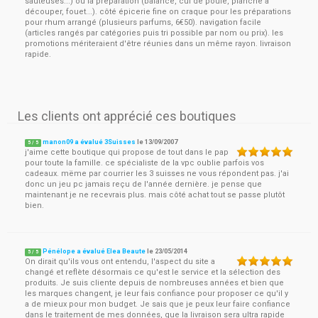
sauteuses...) ou la préparation (balance, cul de poule, planche à
découper, fouet...). côté épicerie fine on craque pour les préparations
pour rhum arrangé (plusieurs parfums, 6€50). navigation facile
(articles rangés par catégories puis tri possible par nom ou prix). les
promotions mériteraient d'être réunies dans un même rayon. livraison
rapide.
Les clients ont apprécié ces boutiques
manon09 a évalué 3Suisses
le
13/09/2007
5
/
5
j'aime cette boutique qui propose de tout dans le pap
pour toute la famille. ce spécialiste de la vpc oublie parfois vos
cadeaux. mëme par courrier les 3 suisses ne vous répondent pas. j'ai
donc un jeu pc jamais reçu de l'année dernière. je pense que
maintenant je ne recevrais plus. mais côté achat tout se passe plutôt
bien.
Pénélope a évalué Elea Beaute
le
23/05/2014
5
/
5
On dirait qu'ils vous ont entendu, l'aspect du site a
changé et reflète désormais ce qu'est le service et la sélection des
produits. Je suis cliente depuis de nombreuses années et bien que
les marques changent, je leur fais confiance pour proposer ce qu'il y
a de mieux pour mon budget. Je sais que je peux leur faire confiance
dans le traitement de mes données, que la livraison sera ultra rapide