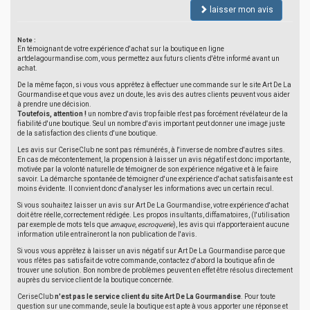
laisser mon avis
Note :
En témoignant de votre expérience d'achat sur la boutique en ligne
artdelagourmandise.com, vous permettez aux futurs clients d'être informé avant un
achat.
De la même façon, si vous vous apprêtez à effectuer une commande sur le site Art De La
Gourmandise et que vous avez un doute, les avis des autres clients peuvent vous aider
à prendre une décision.
Toutefois, attention !
un nombre d'avis trop faible n'est pas forcément révélateur de la
fiabilité d'une boutique. Seul un nombre d'avis important peut donner une image juste
de la satisfaction des clients d'une boutique.
Les avis sur CeriseClub ne sont pas rémunérés, à l'inverse de nombre d'autres sites.
En cas de mécontentement, la propension à laisser un avis négatif est donc importante,
motivée par la volonté naturelle de témoigner de son expérience négative et à le faire
savoir. La démarche spontanée de témoigner d'une expérience d'achat satisfaisante est
moins évidente. Il convient donc d'analyser les informations avec un certain recul.
Si vous souhaitez laisser un avis sur Art De La Gourmandise, votre expérience d'achat
doit être réelle, correctement rédigée. Les propos insultants, diffamatoires, (l'utilisation
par exemple de mots tels que
arnaque
,
escroquerie
), les avis qui n'apporteraient aucune
information utile entraîneront la non publication de l'avis.
Si vous vous apprêtez à laisser un avis négatif sur Art De La Gourmandise parce que
vous n'êtes pas satisfait de votre commande, contactez d'abord la boutique afin de
trouver une solution. Bon nombre de problèmes peuvent en effet être résolus directement
auprès du service client de la boutique concernée.
CeriseClub
n'est pas le service client du site Art De La Gourmandise
. Pour toute
question sur une commande, seule la boutique est apte à vous apporter une réponse et