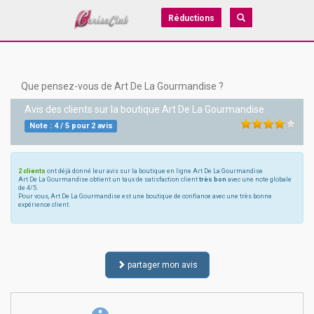
Réductions
Que pensez-vous de Art De La Gourmandise ?
Avis des clients sur la boutique
Art De La Gourmandise
Note :
4
/
5
pour
2
avis
2 clients
ont déjà donné leur avis sur la boutique en ligne Art De La Gourmandise
Art De La Gourmandise obtient un taux de satisfaction client
très bon
avec une note globale
de 4/5.
Pour vous, Art De La Gourmandise est une boutique de confiance avec une très bonne
expérience client.
partager mon avis