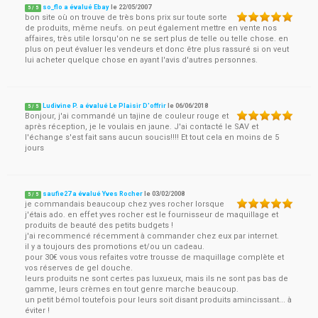
so_flo a évalué Ebay
le
22/05/2007
5
/
5
bon site où on trouve de très bons prix sur toute sorte
de produits, même neufs. on peut également mettre en vente nos
affaires, très utile lorsqu'on ne se sert plus de telle ou telle chose. en
plus on peut évaluer les vendeurs et donc être plus rassuré si on veut
lui acheter quelque chose en ayant l'avis d'autres personnes.
Ludivine P. a évalué Le Plaisir D'offrir
le
06/06/2018
5
/
5
Bonjour, j'ai commandé un tajine de couleur rouge et
après réception, je le voulais en jaune. J'ai contacté le SAV et
l'échange s'est fait sans aucun soucis!!!! Et tout cela en moins de 5
jours
saufie27 a évalué Yves Rocher
le
03/02/2008
5
/
5
je commandais beaucoup chez yves rocher lorsque
j'étais ado. en effet yves rocher est le fournisseur de maquillage et
produits de beauté des petits budgets !
j'ai recommencé récemment à commander chez eux par internet.
il y a toujours des promotions et/ou un cadeau.
pour 30€ vous vous refaites votre trousse de maquillage complète et
vos réserves de gel douche.
leurs produits ne sont certes pas luxueux, mais ils ne sont pas bas de
gamme, leurs crèmes en tout genre marche beaucoup.
un petit bémol toutefois pour leurs soit disant produits amincissant... à
éviter !