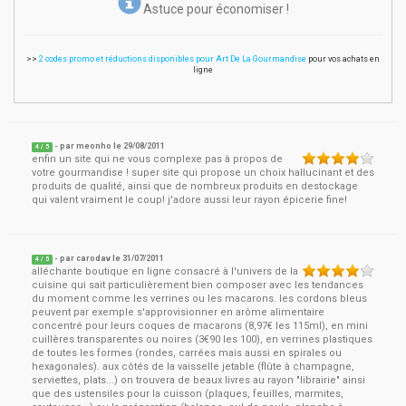
Astuce pour économiser !
>>
2 codes promo et réductions disponibles pour Art De La Gourmandise
pour vos achats en
ligne
- par
meonho
le
29/08/2011
4
/ 5
enfin un site qui ne vous complexe pas à propos de
votre gourmandise ! super site qui propose un choix hallucinant et des
produits de qualité, ainsi que de nombreux produits en destockage
qui valent vraiment le coup! j'adore aussi leur rayon épicerie fine!
- par
carodav
le
31/07/2011
4
/ 5
alléchante boutique en ligne consacré à l'univers de la
cuisine qui sait particulièrement bien composer avec les tendances
du moment comme les verrines ou les macarons. les cordons bleus
peuvent par exemple s'approvisionner en arôme alimentaire
concentré pour leurs coques de macarons (8,97€ les 115ml), en mini
cuillères transparentes ou noires (3€90 les 100), en verrines plastiques
de toutes les formes (rondes, carrées mais aussi en spirales ou
hexagonales). aux côtés de la vaisselle jetable (flûte à champagne,
serviettes, plats...) on trouvera de beaux livres au rayon "librairie" ainsi
que des ustensiles pour la cuisson (plaques, feuilles, marmites,