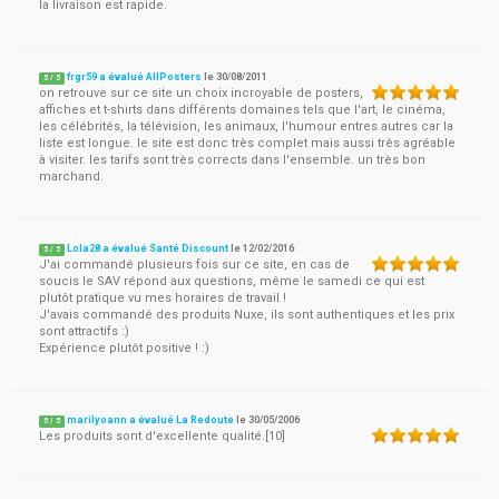
la livraison est rapide.
frgr59 a évalué AllPosters
le
30/08/2011
5
/
5
on retrouve sur ce site un choix incroyable de posters,
affiches et t-shirts dans différents domaines tels que l'art, le cinéma,
les célébrités, la télévision, les animaux, l'humour entres autres car la
liste est longue. le site est donc très complet mais aussi très agréable
à visiter. les tarifs sont très corrects dans l'ensemble. un très bon
marchand.
Lola28 a évalué Santé Discount
le
12/02/2016
5
/
5
J'ai commandé plusieurs fois sur ce site, en cas de
soucis le SAV répond aux questions, même le samedi ce qui est
plutôt pratique vu mes horaires de travail !
J'avais commandé des produits Nuxe, ils sont authentiques et les prix
sont attractifs :)
Expérience plutôt positive ! :)
marilyoann a évalué La Redoute
le
30/05/2006
5
/
5
Les produits sont d'excellente qualité.[10]