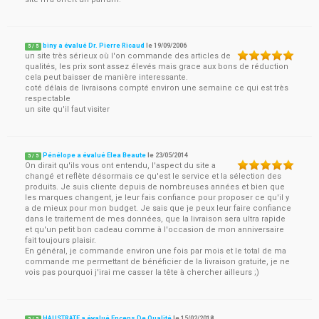
biny a évalué Dr. Pierre Ricaud
le
19/09/2006
5
/
5
un site très sérieux où l'on commande des articles de
qualités, les prix sont assez élevés mais grace aux bons de réduction
cela peut baisser de manière interessante.
coté délais de livraisons compté environ une semaine ce qui est très
respectable
un site qu'il faut visiter
Pénélope a évalué Elea Beaute
le
23/05/2014
5
/
5
On dirait qu'ils vous ont entendu, l'aspect du site a
changé et reflète désormais ce qu'est le service et la sélection des
produits. Je suis cliente depuis de nombreuses années et bien que
les marques changent, je leur fais confiance pour proposer ce qu'il y
a de mieux pour mon budget. Je sais que je peux leur faire confiance
dans le traitement de mes données, que la livraison sera ultra rapide
et qu'un petit bon cadeau comme à l'occasion de mon anniversaire
fait toujours plaisir.
En général, je commande environ une fois par mois et le total de ma
commande me permettant de bénéficier de la livraison gratuite, je ne
vois pas pourquoi j'irai me casser la tête à chercher ailleurs ;)
HAUSTRATE a évalué Encens De Qualité
le
15/02/2018