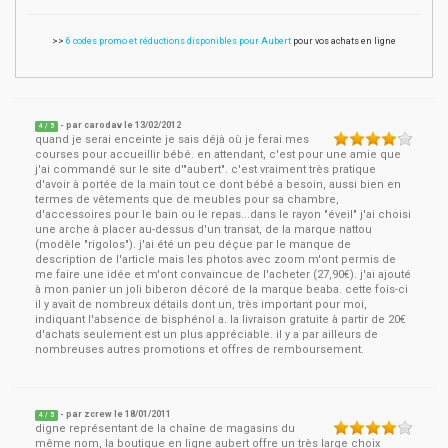
>>
6 codes promo et réductions disponibles pour Aubert
pour vos achats en ligne
- par
carodav
le
13/02/2012
4
/ 5
quand je serai enceinte je sais déjà où je ferai mes
courses pour accueillir bébé. en attendant, c'est pour une amie que
j'ai commandé sur le site d'"aubert". c'est vraiment très pratique
d'avoir à portée de la main tout ce dont bébé a besoin, aussi bien en
termes de vêtements que de meubles pour sa chambre,
d'accessoires pour le bain ou le repas...dans le rayon "éveil" j'ai choisi
une arche à placer au-dessus d'un transat, de la marque nattou
(modèle "rigolos"). j'ai été un peu déçue par le manque de
description de l'article mais les photos avec zoom m'ont permis de
me faire une idée et m'ont convaincue de l'acheter (27,90€). j'ai ajouté
à mon panier un joli biberon décoré de la marque beaba. cette fois-ci
il y avait de nombreux détails dont un, très important pour moi,
indiquant l'absence de bisphénol a. la livraison gratuite à partir de 20€
d'achats seulement est un plus appréciable. il y a par ailleurs de
nombreuses autres promotions et offres de remboursement.
- par
zcrew
le
18/01/2011
4
/ 5
digne représentant de la chaîne de magasins du
même nom, la boutique en ligne aubert offre un très large choix