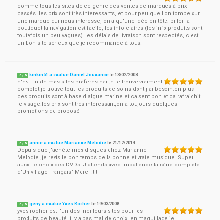
comme tous les sites de ce genre des ventes de marques à prix
cassés. les prix sont très interessants, et pour peu que l'on tombe sur
une marque qui nous interesse, on a qu'une idée en tête: piller la
boutique! la navigation est facile, les info claires (les info produits sont
toutefois un peu vagues). les délais de livraison sont respectés, c'est
un bon site sérieux que je recommande à tous!
kinkin51 a évalué Daniel Jouvance
le
13/02/2008
5
/
5
c'est un de mes sites préferes car je le trouve vraiment
complet.je trouve tout les produits de soins dont j'ai besoin.en plus
ces produits sont à base d'algue marine et ca sent bon et ca rafraichit
le visage.les prix sont très intéressant,on a toujours quelques
promotions de proposé
annie a évalué Marianne Mélodie
le
21/12/2014
5
/
5
Depuis que j'achète mes disques chez Marianne
Melodie ,je revis le bon temps de la bonne et vraie musique. Super
aussi le choix des DVDs. J'attends avec impatience la série complète
d'Un village Français" Merci !!!!
geny a évalué Yves Rocher
le
19/03/2008
5
/
5
yves rocher est l'un des meilleurs sites pour les
produits de beauté. il y a pas mal de choix, en maquillage je