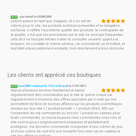
- par
valtof
le
03/08/2009
5
/ 5
j'adore aubert en tant que magasin, et il en est de
même pour le site. les produits sont bien présentés et la navigation
est facile. il reflète l'excellente qualité des produits. la contrepartie de
la qualité, c'est que les promotions sur le site ne sont pas fréquentes.
cela dit il ne faut pas hésiter à aller le consulter souvent. quant à la
livraison, on constate le même sérieux. j'ai commandé un lit enfant, et
tout était impeccablement emballé, livré directement à mon domicile.
Les clients ont apprécié ces boutiques
lune5644 a évalué Dr. Pierre Ricaud
le
11/01/2012
5
/
5
depuis plusieurs années maintenant je passe
régulièrement des commandes sur le site dr. pierre ricaud car
régulièrement il m'envoie des offres spéciales par e-mail qui me
permettent de faire de bonnes affaires sur les produits cosmétiques
vendus sur leur site ( 1 produit acheté = 1 produit offert, 50% sur
l'ensemble de ma commande ou encore 1 produit en cadeau pour
toute commande). je reçois toujours mes commandes chez moi et
elle sont toujours soigneusement préparées et parfaitement
protégées. ma dernière commande composée d'une crème de jour
et d'une crème de nuit m'a une nouvelle fois ravie car en cadeau le
site m'a offert un parfum.