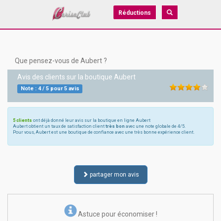
Réductions
Que pensez-vous de Aubert ?
Avis des clients sur la boutique
Aubert
Note :
4
/
5
pour
5
avis
5 clients
ont déjà donné leur avis sur la boutique en ligne Aubert
Aubert obtient un taux de satisfaction client
très bon
avec une note globale de 4/5.
Pour vous, Aubert est une boutique de confiance avec une très bonne expérience client.
partager mon avis
Astuce pour économiser !