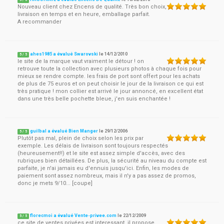
5
/
5
Nouveau client chez Encens de qualité. Très bon choix,
livraison en temps et en heure, emballage parfait.
A recommander
ahes1985 a évalué Swarovski
le
14/12/2010
5
/
5
le site de la marque vaut vraiment le détour ! on
retrouve toute la collection avec plusieurs photos à chaque fois pour
mieux se rendre compte. les frais de port sont offert pour les achats
de plus de 75 euros et on peut choisir le jour de la livraison ce qui est
très pratique ! mon collier est arrivé le jour annoncé, en excellent état
dans une très belle pochette bleue, j'en suis enchantée !
guilbal a évalué Bien Manger
le
29/12/2006
5
/
5
Plutôt pas mal, plein de choix selon les prix par
exemple. Les délais de livraison sont toujours respectés
(heureusement!!) et le site est assez simple d'accès, avec des
rubriques bien détaillées. De plus, la sécurité au niveau du compte est
parfaite, je n'ai jamais eu d'ennuis jusqu'ici. Enfin, les modes de
paiement sont assez nombreux, mais il n'y a pas assez de promos,
donc je mets 9/10... [coupe]
florecmoi a évalué Vente-privee.com
le
22/12/2009
5
/
5
ce site de ventes privées est interessant. il propose