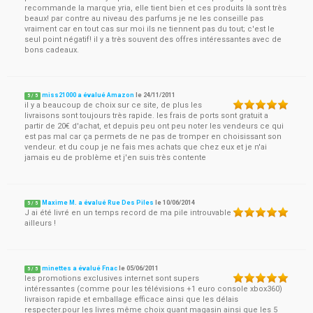
recommande la marque yria, elle tient bien et ces produits là sont très
beaux! par contre au niveau des parfums je ne les conseille pas
vraiment car en tout cas sur moi ils ne tiennent pas du tout; c'est le
seul point négatif! il y a très souvent des offres intéressantes avec de
bons cadeaux.
miss21000 a évalué Amazon
le
24/11/2011
5
/
5
il y a beaucoup de choix sur ce site, de plus les
livraisons sont toujours très rapide. les frais de ports sont gratuit a
partir de 20€ d'achat, et depuis peu ont peu noter les vendeurs ce qui
est pas mal car ça permets de ne pas de tromper en choisissant son
vendeur. et du coup je ne fais mes achats que chez eux et je n'ai
jamais eu de problème et j'en suis très contente
Maxime M. a évalué Rue Des Piles
le
10/06/2014
5
/
5
J ai été livré en un temps record de ma pile introuvable
ailleurs !
minettes a évalué Fnac
le
05/06/2011
5
/
5
les promotions exclusives internet sont supers
intéressantes (comme pour les télévisions +1 euro console xbox360)
livraison rapide et emballage efficace ainsi que les délais
respecter.pour les livres même choix quant magasin ainsi que les 5