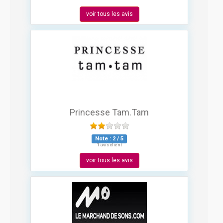
voir tous les avis
Princesse Tam.Tam
Note :
2
/
5
1 avis client
voir tous les avis