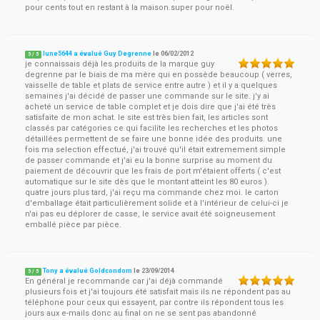
pour cents tout en restant à la maison.super pour noël.
lune5644 a évalué Guy Degrenne
le
06/02/2012
5
/
5
je connaissais déjà les produits de la marque guy
degrenne par le biais de ma mère qui en possède beaucoup ( verres,
vaisselle de table et plats de service entre autre ) et il y a quelques
semaines j'ai décidé de passer une commande sur le site. j'y ai
acheté un service de table complet et je dois dire que j'ai été très
satisfaite de mon achat. le site est très bien fait, les articles sont
classés par catégories ce qui facilite les recherches et les photos
détaillées permettent de se faire une bonne idée des produits. une
fois ma selection effectué, j'ai trouvé qu'il était extremement simple
de passer commande et j'ai eu la bonne surprise au moment du
paiement de découvrir que les frais de port m'étaient offerts ( c'est
automatique sur le site dès que le montant atteint les 80 euros ).
quatre jours plus tard, j'ai reçu ma commande chez moi. le carton
d'emballage était particulièrement solide et à l'intérieur de celui-ci je
n'ai pas eu déplorer de casse, le service avait été soigneusement
emballé pièce par pièce.
Tony a évalué Goldcondom
le
23/09/2014
5
/
5
En général je recommande car j'ai déjà commandé
plusieurs fois et j'ai toujours été satisfait mais ils ne répondent pas au
téléphone pour ceux qui essayent, par contre ils répondent tous les
jours aux e-mails donc au final on ne se sent pas abandonné