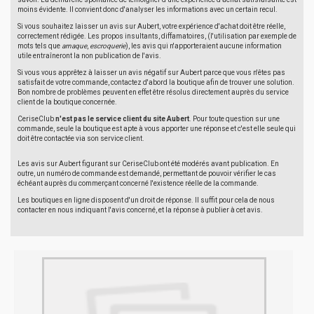
moins évidente. Il convient donc d'analyser les informations avec un certain recul.
Si vous souhaitez laisser un avis sur Aubert, votre expérience d'achat doit être réelle,
correctement rédigée. Les propos insultants, diffamatoires, (l'utilisation par exemple de
mots tels que
arnaque
,
escroquerie
), les avis qui n'apporteraient aucune information
utile entraîneront la non publication de l'avis.
Si vous vous apprêtez à laisser un avis négatif sur Aubert parce que vous n'êtes pas
satisfait de votre commande, contactez d'abord la boutique afin de trouver une solution.
Bon nombre de problèmes peuvent en effet être résolus directement auprès du service
client de la boutique concernée.
CeriseClub
n'est pas le service client du site Aubert
. Pour toute question sur une
commande, seule la boutique est apte à vous apporter une réponse et c'est elle seule qui
doit être contactée via son service client.
Les avis sur Aubert figurant sur CeriseClub ont été modérés avant publication. En
outre, un numéro de commande est demandé, permettant de pouvoir vérifier le cas
échéant auprès du commerçant concerné l'existence réelle de la commande.
Les boutiques en ligne disposent d'un droit de réponse. Il suffit pour cela de nous
contacter en nous indiquant l'avis concerné, et la réponse à publier à cet avis.