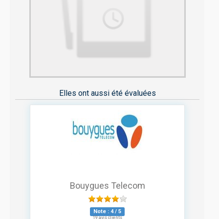
Elles ont aussi été évaluées
Bouygues Telecom
Note :
4
/
5
19 avis clients