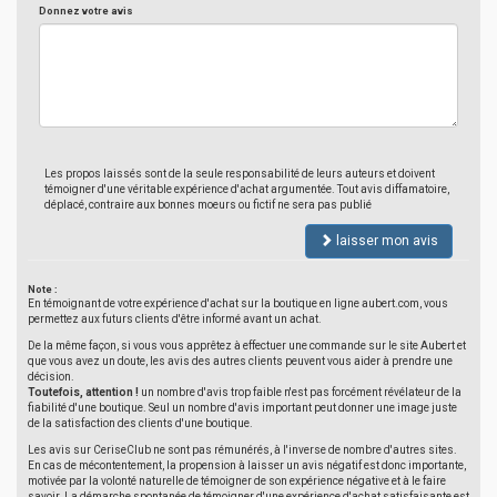
Donnez votre avis
Les propos laissés sont de la seule responsabilité de leurs auteurs et doivent
témoigner d'une véritable expérience d'achat argumentée. Tout avis diffamatoire,
déplacé, contraire aux bonnes moeurs ou fictif ne sera pas publié
laisser mon avis
Note :
En témoignant de votre expérience d'achat sur la boutique en ligne aubert.com, vous
permettez aux futurs clients d'être informé avant un achat.
De la même façon, si vous vous apprêtez à effectuer une commande sur le site Aubert et
que vous avez un doute, les avis des autres clients peuvent vous aider à prendre une
décision.
Toutefois, attention !
un nombre d'avis trop faible n'est pas forcément révélateur de la
fiabilité d'une boutique. Seul un nombre d'avis important peut donner une image juste
de la satisfaction des clients d'une boutique.
Les avis sur CeriseClub ne sont pas rémunérés, à l'inverse de nombre d'autres sites.
En cas de mécontentement, la propension à laisser un avis négatif est donc importante,
motivée par la volonté naturelle de témoigner de son expérience négative et à le faire
savoir. La démarche spontanée de témoigner d'une expérience d'achat satisfaisante est