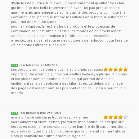
d'articles de puériculture avec un positionnement qualitatif très clair,
qui implique des tarifs relativement élevés : ici pas produit bas de
gamme mais une exigeance sur la qualité des produits qui incite à la
confiance. a tel point que même les articles de la marque aubert sont
pour moi des valeurs sures.
pour la navigation, la recherche de produits et le processus de
commande, tout est simple et clair. les modes de paiement assez
variés et les délais de livraison à la fois lisibles et respectés.
n'hésitez pas à user et abuser des coupons de réduction pour faire de
vraies bonnes affaires sur ce site.
- par
tataanne
le
11/05/2010
5
/ 5
Les produits sont de bonne qualité et le choix est assez
important. Par exemple sur les poussettes loola il y a plusieurs coloris
et les photos sont de bonne qualité, ce qui permet de choisir
facilement sans se déplacer à des kilomètres. Le délais d'affichage
des pages est assez court, les prix sont variables. il y en a pour tout le
monde.
- par
tigrou45140
le
09/11/2009
4
/ 5
je mets 7 à ce site car je trouve les prix vraiment
incroyablement élevé. certes, j'ai trouvé mon bonheur alors que sur
les autres sites, je ne trouvais pas. (une barrière de lit aux dimensions
extra extra longue) mais bon je trouve que le prix était vraiment abusé
alors je souhaite tout simplement le signaler.