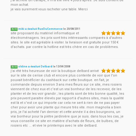
j'ai acheté un canapé, il m'a été livré 4 jours après. Je suis content de
mon achat.
je vais surement vous racheter une table. Merci
miki a évalué RueDuCommerce
le
20/08/2011
5
/
5
site proposant du matériel informatique et
électroménagers. les prix sont très intéressants comparés à d'autres
sites. le site est agréable à visiter. la livraison est gratuite pour 150 €
d'achats. par contre la hotline est très chère en cas de problèmes.
oldine a évalué Delbard
le
13/04/2008
5
/
5
j'ai été très heureuse de voir la boutique delbard arrivé
sur le site de cerise club et encore plus contente de voir que l'on
pouvait bénéficier du cashback sur cette boutique. en fait, je
commande depuis environ 3 ans mes fleurs sur ce site, mes rosiers
viennent de chez eux et c'est un vrai bonheur de les recevoir, de les
planter et de les voir grandir ; les plants sont de très bonne qualité, les
prix peuvent paraitre élevés par rapport à d'autres sites, mais la qualité
est là et c'est ce qui importe car cela ne sert à rien de ne pas payer
cher pour avoir une plante qui meure très vite. mon magnolia a bien
pris, je l'ai acheté l'an dernier et cette année il a des bourgeons, un
vrai bonheur pour la piètre jardinière que je suis. dans tous les cas, je
vous conseille ce site en matière d'achats de fleurs, de bulbes, de
rosiers etc ... et vive le printemps avec le site delbard.