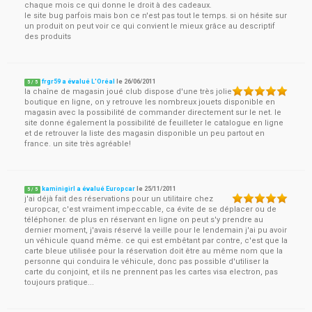
chaque mois ce qui donne le droit à des cadeaux.
le site bug parfois mais bon ce n'est pas tout le temps. si on hésite sur
un produit on peut voir ce qui convient le mieux grâce au descriptif
des produits
frgr59 a évalué L'Oréal
le
26/06/2011
5
/
5
la chaîne de magasin joué club dispose d'une très jolie
boutique en ligne, on y retrouve les nombreux jouets disponible en
magasin avec la possibilité de commander directement sur le net. le
site donne également la possibilité de feuilleter le catalogue en ligne
et de retrouver la liste des magasin disponible un peu partout en
france. un site très agréable!
kaminigirl a évalué Europcar
le
25/11/2011
5
/
5
j'ai déjà fait des réservations pour un utilitaire chez
europcar, c'est vraiment impeccable, ca évite de se déplacer ou de
téléphoner. de plus en réservant en ligne on peut s'y prendre au
dernier moment, j'avais réservé la veille pour le lendemain j'ai pu avoir
un véhicule quand même. ce qui est embêtant par contre, c'est que la
carte bleue utilisée pour la réservation doit être au même nom que la
personne qui conduira le véhicule, donc pas possible d'utiliser la
carte du conjoint, et ils ne prennent pas les cartes visa electron, pas
toujours pratique...