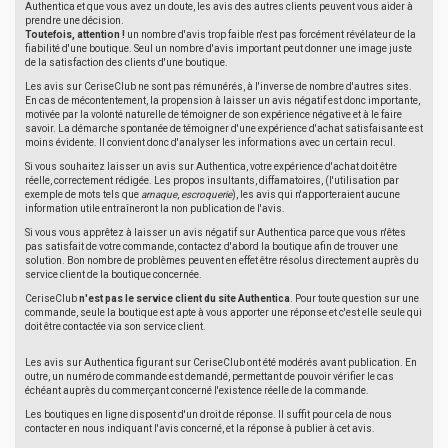
Authentica et que vous avez un doute, les avis des autres clients peuvent vous aider à
prendre une décision.
Toutefois, attention !
un nombre d'avis trop faible n'est pas forcément révélateur de la
fiabilité d'une boutique. Seul un nombre d'avis important peut donner une image juste
de la satisfaction des clients d'une boutique.
Les avis sur CeriseClub ne sont pas rémunérés, à l'inverse de nombre d'autres sites.
En cas de mécontentement, la propension à laisser un avis négatif est donc importante,
motivée par la volonté naturelle de témoigner de son expérience négative et à le faire
savoir. La démarche spontanée de témoigner d'une expérience d'achat satisfaisante est
moins évidente. Il convient donc d'analyser les informations avec un certain recul.
Si vous souhaitez laisser un avis sur Authentica, votre expérience d'achat doit être
réelle, correctement rédigée. Les propos insultants, diffamatoires, (l'utilisation par
exemple de mots tels que
arnaque
,
escroquerie
), les avis qui n'apporteraient aucune
information utile entraîneront la non publication de l'avis.
Si vous vous apprêtez à laisser un avis négatif sur Authentica parce que vous n'êtes
pas satisfait de votre commande, contactez d'abord la boutique afin de trouver une
solution. Bon nombre de problèmes peuvent en effet être résolus directement auprès du
service client de la boutique concernée.
CeriseClub
n'est pas le service client du site Authentica
. Pour toute question sur une
commande, seule la boutique est apte à vous apporter une réponse et c'est elle seule qui
doit être contactée via son service client.
Les avis sur Authentica figurant sur CeriseClub ont été modérés avant publication. En
outre, un numéro de commande est demandé, permettant de pouvoir vérifier le cas
échéant auprès du commerçant concerné l'existence réelle de la commande.
Les boutiques en ligne disposent d'un droit de réponse. Il suffit pour cela de nous
contacter en nous indiquant l'avis concerné, et la réponse à publier à cet avis.