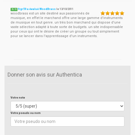
frgr59 a évalué WoodBrass
le
13/10/2011
5
/
5
woodbrass est un site destiné aux passionnés de
musique, en effet le marchand offre une large gamme d'instruments
de musique en tout genre. un très bon marchand qui dispose d'une
vaste sélection adapté à toute sorte de budgets. un site indispensable
pour ceux qui ont le désire de créer un groupe ou tout simplement
pour se lancer dans l'apprentissage d'un instruments.
Donner son avis sur Authentica
Votre note
Votre pseudo ou nom