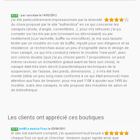
- par
carodav
le
14/02/2012
4
/ 5
j'ai été particulièrement impressionnée par la diversité
du choix proposé par le site "authentica" en ce qui concerne les
canapés (droits, d'angle, convertibles...). pour m'y retrouver j'ai pu
compter sur les tris par prix (croissant ou décroissant) ou par
revêtement (cuir vachette, buffle ou microfibre). je me suis laissée
tenter par un modèle en cuir de buffle, réputé pour son élégance et sa
résistance. je recherchais aussi un peu d'originalité dans le design de
mon canapé, ce qui m'a conduit à retenir le modèle "new york", avec
son coloris double (que j'ai pu choisir parmi 7 propositions- on peut
même recevoir un échantillon gratuit avant de faire son choix). le
canapé était très bien décrit (caractéristiques techniques de la
suspension, de l'assise, des pieds, dimensions...). il m'a été livré
monté (délai un peu long mais conforme à ce qui était annoncé) mais
attention aux frais de livraison: pour ma part 110€ à ajouter aux 1495 du
modèle. outre des canapés, le site propose des meubles de salon et
de bibliothèque
Les clients ont apprécié ces boutiques
jmt83 a évalué Fnac
le
05/04/2011
5
/
5
le site est vraiment complet, j'ai quasiment tout trouvé à
chaque fois ce que je cherchai - livraison super rapide ainsi que