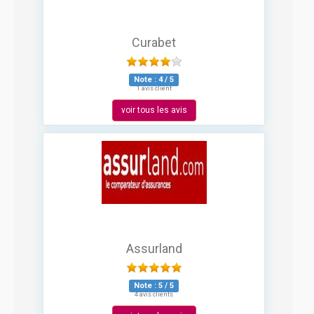
Curabet
Note :
4
/
5
1 avis client
voir tous les avis
Assurland
Note :
5
/
5
4 avis clients