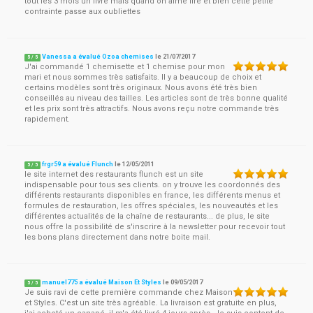
tout les 3 mois un livre mais quand on aime lire et bien cette petite
contrainte passe aux oubliettes
Vanessa a évalué Ozoa chemises
le
21/07/2017
5
/
5
J'ai commandé 1 chemisette et 1 chemise pour mon
mari et nous sommes très satisfaits. Il y a beaucoup de choix et
certains modèles sont très originaux. Nous avons été très bien
conseillés au niveau des tailles. Les articles sont de très bonne qualité
et les prix sont très attractifs. Nous avons reçu notre commande très
rapidement.
frgr59 a évalué Flunch
le
12/05/2011
5
/
5
le site internet des restaurants flunch est un site
indispensable pour tous ses clients. on y trouve les coordonnés des
différents restaurants disponibles en france, les différents menus et
formules de restauration, les offres spéciales, les nouveautés et les
différentes actualités de la chaîne de restaurants... de plus, le site
nous offre la possibilité de s'inscrire à la newsletter pour recevoir tout
les bons plans directement dans notre boite mail.
manuel775 a évalué Maison Et Styles
le
09/05/2017
5
/
5
Je suis ravi de cette première commande chez Maison
et Styles. C'est un site très agréable. La livraison est gratuite en plus,