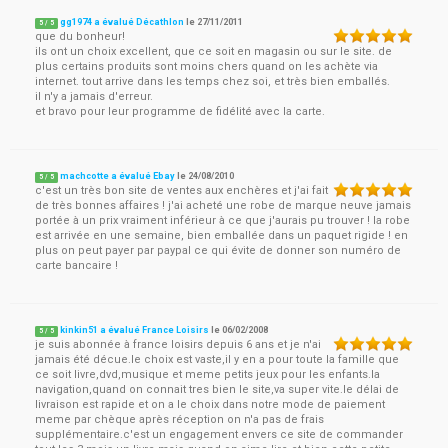
gg1974 a évalué Décathlon
le
27/11/2011
5
/
5
que du bonheur!
ils ont un choix excellent, que ce soit en magasin ou sur le site. de
plus certains produits sont moins chers quand on les achète via
internet. tout arrive dans les temps chez soi, et très bien emballés.
il n'y a jamais d'erreur.
et bravo pour leur programme de fidélité avec la carte.
machcotte a évalué Ebay
le
24/08/2010
5
/
5
c'est un très bon site de ventes aux enchères et j'ai fait
de très bonnes affaires ! j'ai acheté une robe de marque neuve jamais
portée à un prix vraiment inférieur à ce que j'aurais pu trouver ! la robe
est arrivée en une semaine, bien emballée dans un paquet rigide ! en
plus on peut payer par paypal ce qui évite de donner son numéro de
carte bancaire !
kinkin51 a évalué France Loisirs
le
06/02/2008
5
/
5
je suis abonnée à france loisirs depuis 6 ans et je n'ai
jamais été décue.le choix est vaste,il y en a pour toute la famille que
ce soit livre,dvd,musique et meme petits jeux pour les enfants.la
navigation,quand on connait tres bien le site,va super vite.le délai de
livraison est rapide et on a le choix dans notre mode de paiement
meme par chèque après réception on n'a pas de frais
supplémentaire.c'est un engagement envers ce site de commander