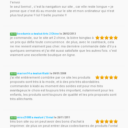
l'envoi
le seul bemol , c'est la navigation sur site , car elle reste longue = je
pense que c'est dù au monde sur le site et mon ordinateur qui n'est
plus tout jeune !! lol !! belle journée !!
boodamix a évalué Arts 2 Chine
le
28/02/2013
5
/
5
je commande, sur le site art 2 chine, la bière tsingtao à
un prix qui défie toute concurrence. de plus, avec le cashback, cela
ne me revient vraiment pas cher. ma dernière commande date d'il y a
quelques semaines et j'ai été aussi satisfaite que les autres fois. c'est
vraiment une excellente boutique en ligne.
marion14 a évalué Kiabi
le
09/01/2008
5
/
5
j'ai été entièrement comblée par ce site.les produits
proposés sont très à la mode, et à des prix très abordables.
commander à kiabi au moment des soldes est pour moi très
avantageux.le choix est toujours très important, notamment pour les
enfants, les produits sont toujours de qualité et les prix proposés sont
très allèchants.
miss21000 a évalué L'Oréal
le
26/11/2011
5
/
5
très bon site ou on peut avoir des bons d'achat à
imprimer. de plus on peut entrer deux codes-barres de produits l'oréal