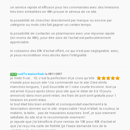
un service rapide et efficace pour les commandes avec des livraisons
très bien emballées en 48h prouve le sérieux de ce site.
la possibilité de chercher directement par marque ou encore par
catégorie ou mots clés fait gagner un certain temps.
la possibilité de contacter un pharmacien avec une réponse rapide
(en moins de 48h), pour être sûre de l'achat est particulièrement
appréciable.
le colissimo dès 69€ d'achat offert, ce qui n'est pas négligeable. avec,
je peux reconstituer mes stocks dans l'intégralité.
isa07 a évalué Kiabi
le
08/11/2007
5
/
5
je mets 9 car... 10, c'est la perfection et je crois qu'elle
n'existe pour aucun site ! j'ai commandé sur le site 2 tee-shirts
manches longues, 1 pull bouclette et 1 robe courte tricolore. tout ça
est arrivé 4 jours après (donc plus vite que le délai de 6 à 10 jours
annoncé) dans mon point relais. les frais de port sont gratuits pour 1
livraison en point relais.
le tout était très bien emballé et correspondait exactement à la
description donnée sur le site. impeccable ! tout m'allait. la couleur, la
matière, la taille... pas de mauvaises surprises. bref, je suis vraiment
satisfaite du site et je le recommande vivement !
je rajoute que j'ai bénéficié d'une remise de 10€ pour 40€ d'achat et
que j'ai reçu ma carte de fidélité (je l'avais demandé lors de la