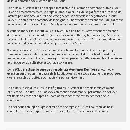
de la satisfaction des clients d'une boutique.
Les avis sur CeriseClub ne sont pas rémunérés, à l'inverse de nombre d'autres sites.
En cas de mécontentement, la propension à laisser un avis négatif est donc importante,
motivée par la volonté naturelle de témoigner de son expérience négative et à le faire
savoir. La démarche spontanée de témoigner d'une expérience d'achat satisfaisante est
moins évidente. Il convient donc d'analyser les informations avec un certain recul.
Si vous souhaitez laisser un avis sur Aventures Des Toiles, votre expérience d'achat
doit être réelle, correctement rédigée. Les propos insultants, diffamatoires, (l'utilisation
par exemple de mots tels que
arnaque
,
escroquerie
), les avis qui n'apporteraient aucune
information utile entraîneront la non publication de l'avis.
Si vous vous apprêtez à laisser un avis négatif sur Aventures Des Toiles parce que
vous n'êtes pas satisfait de votre commande, contactez d'abord la boutique afin de
trouver une solution. Bon nombre de problèmes peuvent en effet être résolus directement
auprès du service client de la boutique concernée.
CeriseClub
n'est pas le service client du site Aventures Des Toiles
. Pour toute
question sur une commande, seule la boutique est apte à vous apporter une réponse et
c'est elle seule qui doit être contactée via son service client.
Les avis sur Aventures Des Toiles figurant sur CeriseClub ont été modérés avant
publication. En outre, un numéro de commande est demandé, permettant de pouvoir
vérifier le cas échéant auprès du commerçant concerné l'existence réelle de la
commande.
Les boutiques en ligne disposent d'un droit de réponse. Il suffit pour cela de nous
contacter en nous indiquant l'avis concerné, et la réponse à publier à cet avis.