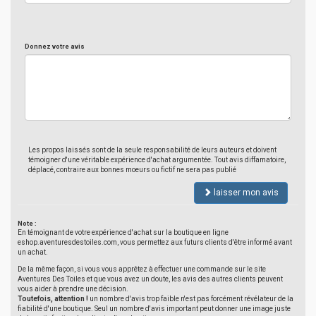
Donnez votre avis
Les propos laissés sont de la seule responsabilité de leurs auteurs et doivent
témoigner d'une véritable expérience d'achat argumentée. Tout avis diffamatoire,
déplacé, contraire aux bonnes moeurs ou fictif ne sera pas publié
laisser mon avis
Note :
En témoignant de votre expérience d'achat sur la boutique en ligne
eshop.aventuresdestoiles.com, vous permettez aux futurs clients d'être informé avant
un achat.
De la même façon, si vous vous apprêtez à effectuer une commande sur le site
Aventures Des Toiles et que vous avez un doute, les avis des autres clients peuvent
vous aider à prendre une décision.
Toutefois, attention !
un nombre d'avis trop faible n'est pas forcément révélateur de la
fiabilité d'une boutique. Seul un nombre d'avis important peut donner une image juste