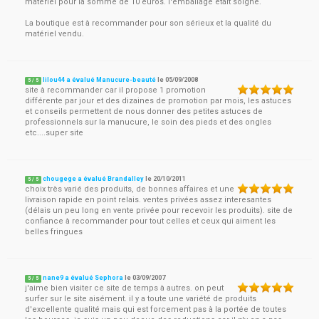
matériel pour la somme de 10 euros. l'emballage était soigné.
La boutique est à recommander pour son sérieux et la qualité du
matériel vendu.
lilou44 a évalué Manucure-beauté
le
05/09/2008
5
/
5
site à recommander car il propose 1 promotion
différente par jour et des dizaines de promotion par mois, les astuces
et conseils permettent de nous donner des petites astuces de
professionnels sur la manucure, le soin des pieds et des ongles
etc....super site
chougege a évalué Brandalley
le
20/10/2011
5
/
5
choix très varié des produits, de bonnes affaires et une
livraison rapide en point relais. ventes privées assez interesantes
(délais un peu long en vente privée pour recevoir les produits). site de
confiance à recommander pour tout celles et ceux qui aiment les
belles fringues
nane9 a évalué Sephora
le
03/09/2007
5
/
5
j'aime bien visiter ce site de temps à autres. on peut
surfer sur le site aisément. il y a toute une variété de produits
d'excellente qualité mais qui est forcement pas à la portée de toutes