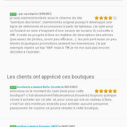
- par
carodav
le
14/05/2012
4
/ 5
je suis vraiment tombée sous le charme du site
"aventure des toiles", vraiment très original puisqu'il développe une
ligne de vêtements et accessoires à partir de tableaux. j'ai opté pour
un foulard en soie s'inspirant d'une oeuvre de luciano di concetto à
49€. il reste es progrès à faire en matière de description des articles
(pas assez de photos, zoom peu efficace...). les prix sont aussi un peu
élevés et quelques promotions seraient les bienvenues. j'ai par
exemple repéré un top "444" mais à 79€ je ne me suis pas encore
décidée à l'acheter.
Les clients ont apprécié ces boutiques
boodamix a évalué Belle-Cocotte
le
03/12/2012
5
/
5
avez-vous vu le montant du cash back pour cette
boutique? c'est absolument fabuleux!vous trouverez toujours quelque
chose à acheter sur ce site. et, pour ceux qui ont un cadeau à faire,
c'est l'un des meilleurs endroits pour acheter. aucune personne
passionnée de cuisine ne pourra résister à cette boutique.
guilbal a évalué Voyages SNCF
le
06/01/2007
5
/
5