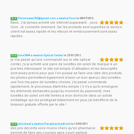
Pereiraeva762@gmail.com
a évalué Yoox
le
08/07/2016
5
/
5
Ravis. J'ai jamais acheté sûr internet auparavant. ..yoox.
Com; Je conseille vivement. Car les produits sont superbes le service
client est assez rapide et les retours et remboursement sont assez
rapides
lune5644 a évalué Optical Center
le
25/01/2012
5
/
5
je n'ai passé qu'une commande sur le site optical
center, j'y ai acheté une paire de lunettes de soleil de marque à un
prix très interessant. le site est simple d'utilisation et les descriptifs
sont assez précis pour que l'on puisse se faire une idée des produits.
les photos permettent également d'avoir un bon aperçu des lunettes.
une fois ma paire de lunettes choisie, j'ai passé commande
rapidement, le processus étant très simple ( il n'y a qu'à renseigner
les éléments demandés jusqu'au moment du paiement). mes
lunettes de soleil ont été livrées à mon domicile dans un solide
emballage qui les protégeait totalement en plus j'ai bénéficié de la
livraison gratuite offerte par le site !
aliochaaf a évalué Parapharmadirect
le
13/03/2011
5
/
5
des prix décents voire moins chers qu'en pharmacie
permet de faire ses courses sans courir partout.