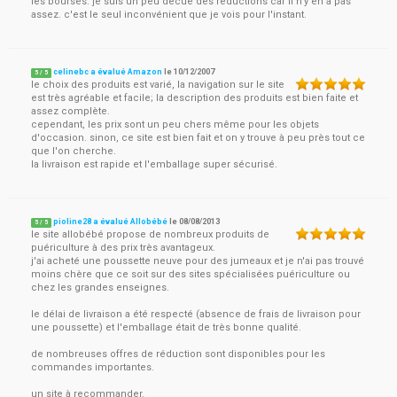
les bourses. je suis un peu decue des reductions car il n'y en a pas
assez. c'est le seul inconvénient que je vois pour l'instant.
celinebc a évalué Amazon
le
10/12/2007
5
/
5
le choix des produits est varié, la navigation sur le site
est très agréable et facile; la description des produits est bien faite et
assez complète.
cependant, les prix sont un peu chers même pour les objets
d'occasion. sinon, ce site est bien fait et on y trouve à peu près tout ce
que l'on cherche.
la livraison est rapide et l'emballage super sécurisé.
pioline28 a évalué Allobébé
le
08/08/2013
5
/
5
le site allobébé propose de nombreux produits de
puériculture à des prix très avantageux.
j'ai acheté une poussette neuve pour des jumeaux et je n'ai pas trouvé
moins chère que ce soit sur des sites spécialisées puériculture ou
chez les grandes enseignes.
le délai de livraison a été respecté (absence de frais de livraison pour
une poussette) et l'emballage était de très bonne qualité.
de nombreuses offres de réduction sont disponibles pour les
commandes importantes.
un site à recommander.