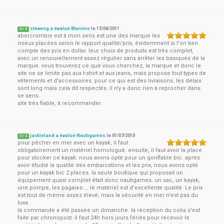
steveng a évalué Wanimo
le
15/06/2011
5
/
5
abercrombie est à mon sens est une des marque les
mieux placées selon le rapport qualité/prix, évidemment si l'on tien
compte des prix en dollar. leur choix de produits est très complet,
avec un renouvellement assez régulier sans arrêter les basiques de la
marque. vous trouverez ce que vous cherchez, la marque et donc le
site ne se limite pas aux t-shirt et aux jeans, mais propose tout types de
vêtements et d'accessoires. pour ce qui est des livraisons, les délais
sont long mais cela dit respectés. il n'y a donc rien à reprocher dans
se sens.
site très fiable, à recommander.
jackieland a évalué Nautigames
le
01/07/2010
5
/
5
pour pêcher en mer avec un kayak, il faut
obligatoirement un matériel homologué. ensuite, il faut avoir la place
pour stocker ce kayak. nous avons opté pour un gonflable bic. après
avoir étudié la qualité des embarcations et les prix, nous avons opté
pour un kayak bic 2 places. la seule boutique qui proposait un
équipement quasi complet était donc nautigames. un sac, un kayak,
une pompe, les pagaies.... le matériel est d'excellente qualité. Le prix
est tout de même assez élevé, mais la sécurité en mer n'est pas du
luxe.
la commande a été passée un dimanche. la réception du colis s'est
faite par chronopost. il faut 24h hors jours fériés pour recevoir le