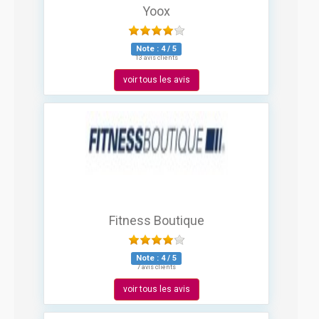
Yoox
Note :
4
/
5
13 avis clients
voir tous les avis
Fitness Boutique
Note :
4
/
5
7 avis clients
voir tous les avis