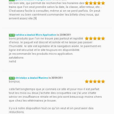
Un bon site, qui permet de rechercher les horaires des
trains que l'on veut prendre selon la date, la classe, aller-retour, etc...
C'est assez facile à consulter, même si on se perd parfois. On peut
réserver ou bien carrément commander les billets chez nous, qui
arrivent assez vite.[9]
nehdse a évalué Micro Application
le
23/08/2011
5
/
5
bons produits que l'on ne trouve pas partout et rapidité
d'envoi. le paquet est discret et solide et ne laisse pas passer
l'humidité. le site est agréable et la navigation aisée. le paiement en
ligne est sécurisé et le site toujours en disponibilité.
je recommande les produits micro application.
salutations
nehd
christalys a évalué Wanimo
le
30/09/2011
5
/
5
bonjour,
celà fait longtemps que je connais ce site et pour moi il est parfait.
tout les mois ou deux j'achète des croquettes car j'ai une chatte
sénior en insuffisance rénale et les prix sont beaucoup moins chers
que chez les vétérinaires je trouve.
il y a à notre disposition tout ce qu'on veut et on peut avoir des
réductions.