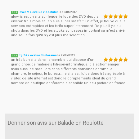
lover75 a évalué Videofutur
le
10/04/2007
5
/
5
glowria est un site sur lequel je loue des DVD depuis
environ trois mois et j'en suis super satisfait. En effet, je trouve que le
services est rapides et les tarifs super interessant. De plus il y a du
choix dans les DVD et les stocks sont assez important ça m'est arrivé
une seule fois qu'il n'y est plus ma selection.
frgr59 a évalué Conforama
le
27/07/2011
5
/
5
un très bon site dans l'ensemble qui dispose d'un
grand choix de matériels hifi-son-informatique, d'électroménager
mais aussi de mobiliers dans différents domaines comme la
chambre, le séjour, le bureau... le site est fluide donc très agréable à
visiter. ce site internet est donc le compléments idéal du grand
nombre de boutique conforama disponible un peu partout en france.
Donner son avis sur Balade En Roulotte