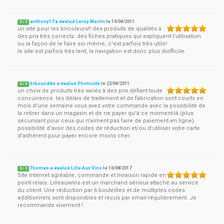
anthony17 a évalué Leroy Merlin
le
19/04/2011
5
/
5
un site pour les bricoleurs!! des produits de qualités à
des prix très corrects. des fiches pratiques qui expliquent l'utilisation
ou la façon de le faire soi même, c'est parfois très utile!
le site est parfois très lent, la navigation est donc plus diofficile.
biboundde a évalué Photocité
le
22/04/2011
5
/
5
un choix de produits très variés à des prix défiant toute
concurrence. les délais de traitement et de fabrication sont courts en
mois d'une semaine vous avez votre commande avec la possibilité de
la retirer dans un magasin et de ne payer qu'à ce moment-là (plus
sécurisant pour ceux qui n'aiment pas faire de paiement en ligne).
possibilité d'avoir des codes de réduction et/ou d'utiliser votre carte
d'adhérent pour payer encore moins cher.
Thomas a évalué Lille Aux Vins
le
16/08/2017
5
/
5
Site internet agréable, commande et livraison rapide en
point relais. Lilleauxvins est un marchand sérieux attaché au service
du client. Une réduction par 6 bouteilles et de multiples codes
additionnels sont disponibles et reçus par email régulièrement. Je
recommande vivement !