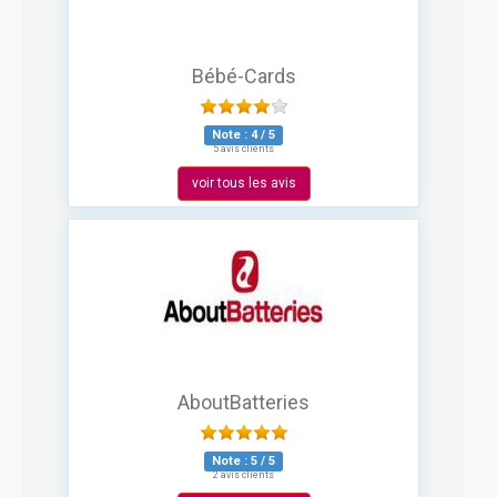
Bébé-Cards
Note :
4
/
5
5 avis clients
voir tous les avis
AboutBatteries
Note :
5
/
5
2 avis clients