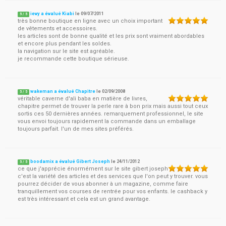
ievy a évalué Kiabi
le
09/07/2011
5
/
5
très bonne boutique en ligne avec un choix important
de vêtements et accessoires.
les articles sont de bonne qualité et les prix sont vraiment abordables
et encore plus pendant les soldes.
la navigation sur le site est agréable.
je recommande cette boutique sérieuse.
wakeman a évalué Chapitre
le
02/09/2008
5
/
5
véritable caverne d'ali baba en matière de livres,
chapitre permet de trouver la perle rare à bon prix mais aussi tout ceux
sortis ces 50 dernières années. remarquement professionnel, le site
vous envoi toujours rapidement la commande dans un emballage
toujours parfait. l'un de mes sites préférés.
boodamix a évalué Gibert Joseph
le
24/11/2012
5
/
5
ce que j'apprécie énormément sur le site gibert joseph
c'est la variété des articles et des services que l'on peut y trouver. vous
pourrez décider de vous abonner à un magazine, comme faire
tranquillement vos courses de rentrée pour vos enfants. le cashback y
est très intéressant et cela est un grand avantage.