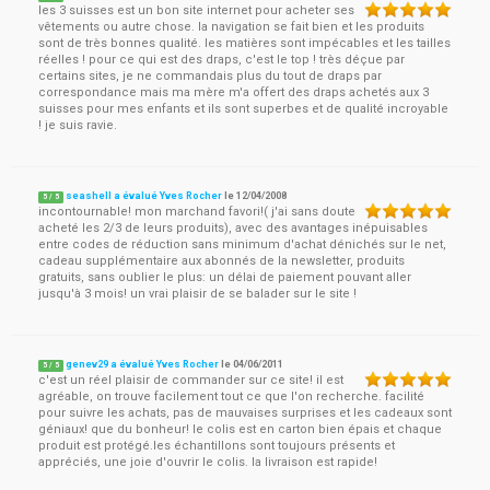
les 3 suisses est un bon site internet pour acheter ses
vêtements ou autre chose. la navigation se fait bien et les produits
sont de très bonnes qualité. les matières sont impécables et les tailles
réelles ! pour ce qui est des draps, c'est le top ! très déçue par
certains sites, je ne commandais plus du tout de draps par
correspondance mais ma mère m'a offert des draps achetés aux 3
suisses pour mes enfants et ils sont superbes et de qualité incroyable
! je suis ravie.
seashell a évalué Yves Rocher
le
12/04/2008
5
/
5
incontournable! mon marchand favori!( j'ai sans doute
acheté les 2/3 de leurs produits), avec des avantages inépuisables
entre codes de réduction sans minimum d'achat dénichés sur le net,
cadeau supplémentaire aux abonnés de la newsletter, produits
gratuits, sans oublier le plus: un délai de paiement pouvant aller
jusqu'à 3 mois! un vrai plaisir de se balader sur le site !
genev29 a évalué Yves Rocher
le
04/06/2011
5
/
5
c'est un réel plaisir de commander sur ce site! il est
agréable, on trouve facilement tout ce que l'on recherche. facilité
pour suivre les achats, pas de mauvaises surprises et les cadeaux sont
géniaux! que du bonheur! le colis est en carton bien épais et chaque
produit est protégé.les échantillons sont toujours présents et
appréciés, une joie d'ouvrir le colis. la livraison est rapide!