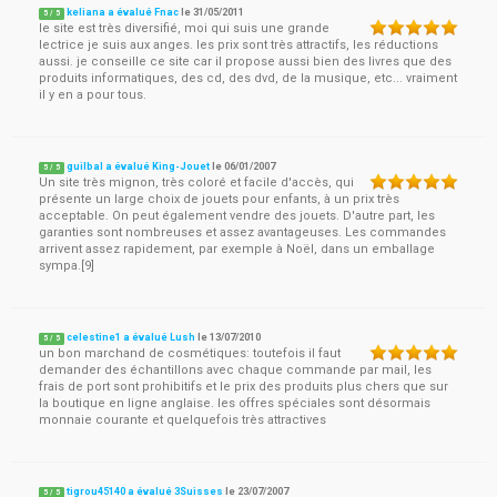
keliana a évalué Fnac
le
31/05/2011
5
/
5
le site est très diversifié, moi qui suis une grande
lectrice je suis aux anges. les prix sont très attractifs, les réductions
aussi. je conseille ce site car il propose aussi bien des livres que des
produits informatiques, des cd, des dvd, de la musique, etc... vraiment
il y en a pour tous.
guilbal a évalué King-Jouet
le
06/01/2007
5
/
5
Un site très mignon, très coloré et facile d'accès, qui
présente un large choix de jouets pour enfants, à un prix très
acceptable. On peut également vendre des jouets. D'autre part, les
garanties sont nombreuses et assez avantageuses. Les commandes
arrivent assez rapidement, par exemple à Noël, dans un emballage
sympa.[9]
celestine1 a évalué Lush
le
13/07/2010
5
/
5
un bon marchand de cosmétiques: toutefois il faut
demander des échantillons avec chaque commande par mail, les
frais de port sont prohibitifs et le prix des produits plus chers que sur
la boutique en ligne anglaise. les offres spéciales sont désormais
monnaie courante et quelquefois très attractives
tigrou45140 a évalué 3Suisses
le
23/07/2007
5
/
5