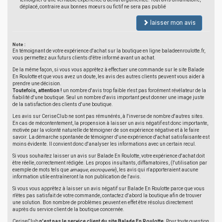
déplacé, contraire aux bonnes moeurs ou fictif ne sera pas publié
laisser mon avis
Note :
En témoignant de votre expérience d'achat sur la boutique en ligne baladeenroulotte.fr,
vous permettez aux futurs clients d'être informé avant un achat.
De la même façon, si vous vous apprêtez à effectuer une commande sur le site Balade
En Roulotte et que vous avez un doute, les avis des autres clients peuvent vous aider à
prendre une décision.
Toutefois, attention !
un nombre d'avis trop faible n'est pas forcément révélateur de la
fiabilité d'une boutique. Seul un nombre d'avis important peut donner une image juste
de la satisfaction des clients d'une boutique.
Les avis sur CeriseClub ne sont pas rémunérés, à l'inverse de nombre d'autres sites.
En cas de mécontentement, la propension à laisser un avis négatif est donc importante,
motivée par la volonté naturelle de témoigner de son expérience négative et à le faire
savoir. La démarche spontanée de témoigner d'une expérience d'achat satisfaisante est
moins évidente. Il convient donc d'analyser les informations avec un certain recul.
Si vous souhaitez laisser un avis sur Balade En Roulotte, votre expérience d'achat doit
être réelle, correctement rédigée. Les propos insultants, diffamatoires, (l'utilisation par
exemple de mots tels que
arnaque
,
escroquerie
), les avis qui n'apporteraient aucune
information utile entraîneront la non publication de l'avis.
Si vous vous apprêtez à laisser un avis négatif sur Balade En Roulotte parce que vous
n'êtes pas satisfait de votre commande, contactez d'abord la boutique afin de trouver
une solution. Bon nombre de problèmes peuvent en effet être résolus directement
auprès du service client de la boutique concernée.
CeriseClub
n'est pas le service client du site Balade En Roulotte
. Pour toute question