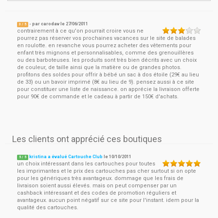
- par
carodav
le
27/06/2011
3
/ 5
contrairement à ce qu'on pourrait croire vous ne
pourrez pas réserver vos prochaines vacances sur le site de balades
en roulotte. en revanche vous pourrez acheter des vêtements pour
enfant très mignons et personnalisables, comme des grenouillères
ou des barboteuses. les produits sont très bien décrits avec un choix
de couleur, de taille ainsi que la matière ou de grandes photos.
profitons des soldes pour offrir à bébé un sac à dos étoile (29€ au lieu
de 33) ou un bavoir imprimé (8€ au lieu de 9). pensez aussi à ce site
pour constituer une liste de naissance. on apprécie la livraison offerte
pour 90€ de commande et le cadeau à partir de 150€ d'achats.
Les clients ont apprécié ces boutiques
kristina a évalué Cartouche Club
le
10/10/2011
5
/
5
un choix intéressant dans les cartouches pour toutes
les imprimantes et le prix des cartouches pas cher surtout si on opte
pour les génériques très avantageux. dommage que les frais de
livraison soient aussi élevés. mais on peut compenser par un
cashback intéressant et des codes de promotion réguliers et
avantageux. aucun point négatif sur ce site pour l'instant. idem pour la
qualité des cartouches.