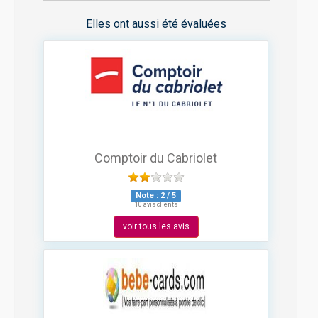
Elles ont aussi été évaluées
Comptoir du Cabriolet
Note :
2
/
5
10 avis clients
voir tous les avis