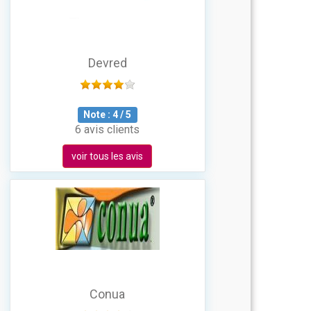
Devred
Note :
4
/
5
6 avis clients
voir tous les avis
Conua