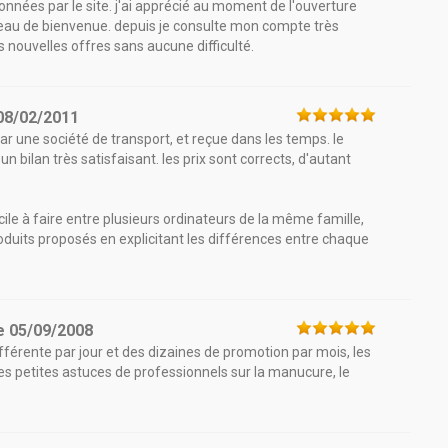
 données par le site. j'ai apprécié au moment de l'ouverture
cadeau de bienvenue. depuis je consulte mon compte très
s nouvelles offres sans aucune difficulté.
08/02/2011
r une société de transport, et reçue dans les temps. le
n bilan très satisfaisant. les prix sont corrects, d'autant
cile à faire entre plusieurs ordinateurs de la même famille,
oduits proposés en explicitant les différences entre chaque
e
05/09/2008
férente par jour et des dizaines de promotion par mois, les
s petites astuces de professionnels sur la manucure, le