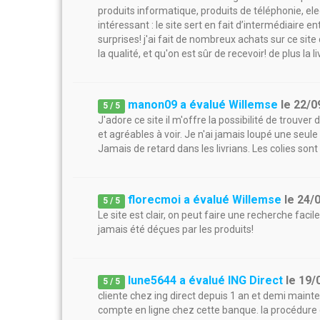
produits informatique, produits de téléphonie, elec
intéressant : le site sert en fait d’intermédiaire e
surprises! j'ai fait de nombreux achats sur ce site
la qualité, et qu'on est sûr de recevoir! de plus la l
manon09 a évalué Willemse
le
22/0
5
/
5
J'adore ce site il m'offre la possibilité de trouver
et agréables à voir. Je n'ai jamais loupé une seul
Jamais de retard dans les livrians. Les colies so
florecmoi a évalué Willemse
le
24/
5
/
5
Le site est clair, on peut faire une recherche faci
jamais été déçues par les produits!
lune5644 a évalué ING Direct
le
19/
5
/
5
cliente chez ing direct depuis 1 an et demi mainten
compte en ligne chez cette banque. la procédure