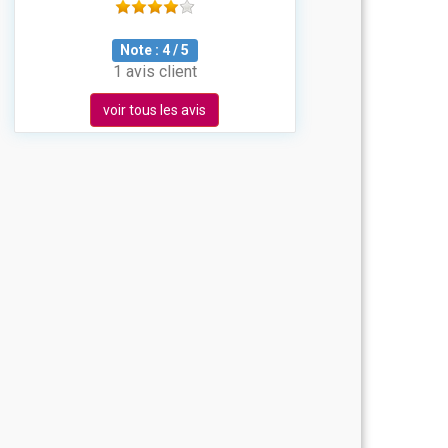
Note :
4
/
5
1 avis client
voir tous les avis