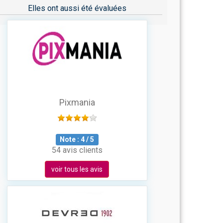
Elles ont aussi été évaluées
Pixmania
Note :
4
/
5
54 avis clients
voir tous les avis