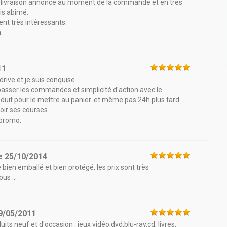
e livraison annoncé au moment de la commande et en très
lis abîmé.
nt très intéressants.
.
11
ive et je suis conquise.
r passer les commandes et simplicité d'action.avec le
roduit pour le mettre au panier. et même pas 24h plus tard
oir ses courses.
 promo.
e
25/10/2014
le bien emballé et bien protégé, les prix sont très
us ...
9/05/2011
its neuf et d'occasion : jeux vidéo,dvd,blu-ray,cd, livres,