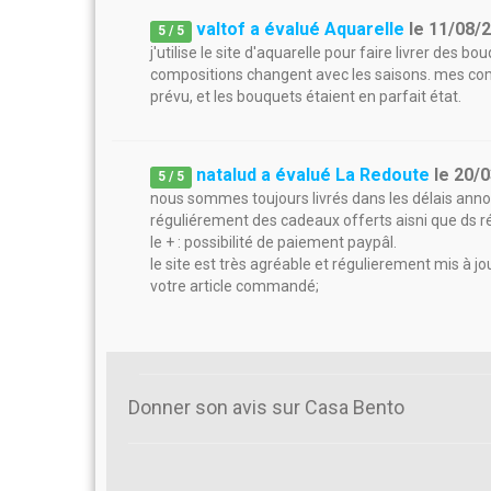
valtof a évalué Aquarelle
le
11/08/
5
/
5
j'utilise le site d'aquarelle pour faire livrer des b
compositions changent avec les saisons. mes com
prévu, et les bouquets étaient en parfait état.
natalud a évalué La Redoute
le
20/0
5
/
5
nous sommes toujours livrés dans les délais ann
réguliérement des cadeaux offerts aisni que ds ré
le + : possibilité de paiement paypâl.
le site est très agréable et régulierement mis à jo
votre article commandé;
Donner son avis sur Casa Bento