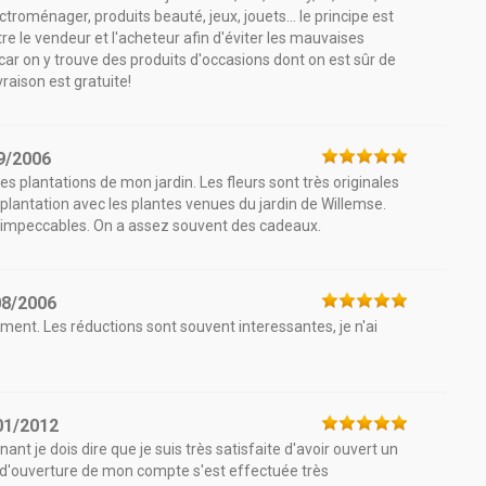
troménager, produits beauté, jeux, jouets... le principe est
ntre le vendeur et l'acheteur afin d'éviter les mauvaises
 car on y trouve des produits d'occasions dont on est sûr de
ivraison est gratuite!
9/2006
 des plantations de mon jardin. Les fleurs sont très originales
e plantation avec les plantes venues du jardin de Willemse.
nt impeccables. On a assez souvent des cadeaux.
08/2006
lement. Les réductions sont souvent interessantes, je n'ai
01/2012
ant je dois dire que je suis très satisfaite d'avoir ouvert un
 d'ouverture de mon compte s'est effectuée très