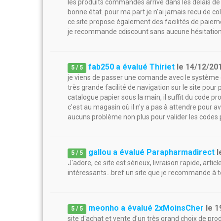
les produits commandés arrive dans les délais d
bonne état. pour ma part je n'ai jamais recu de co
ce site propose également des facilités de paieme
je recommande cdiscount sans aucune hésitation
fab250 a évalué Thiriet
le
14/12/20
5
/
5
je viens de passer une comande avec le système dr
très grande facilité de navigation sur le site pou
catalogue papier sous la main, il suffit du code p
c'est au magasin où il n'y a pas à attendre pour av
aucuns problème non plus pour valider les codes
gallou a évalué Parapharmadirect
l
5
/
5
J'adore, ce site est sérieux, livraison rapide, artic
intéressants...bref un site que je recommande à to
meonho a évalué 2xMoinsCher
le
1
5
/
5
site d'achat et vente d'un très grand choix de produ