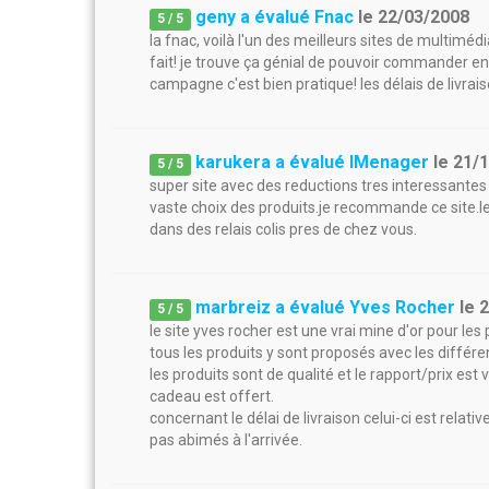
geny a évalué Fnac
le
22/03/2008
5
/
5
la fnac, voilà l'un des meilleurs sites de multiméd
fait! je trouve ça génial de pouvoir commander en 
campagne c'est bien pratique! les délais de livra
karukera a évalué IMenager
le
21/
5
/
5
super site avec des reductions tres interessantes 
vaste choix des produits.je recommande ce site.les
dans des relais colis pres de chez vous.
marbreiz a évalué Yves Rocher
le
2
5
/
5
le site yves rocher est une vrai mine d'or pour le
tous les produits y sont proposés avec les différ
les produits sont de qualité et le rapport/prix es
cadeau est offert.
concernant le délai de livraison celui-ci est rela
pas abimés à l'arrivée.