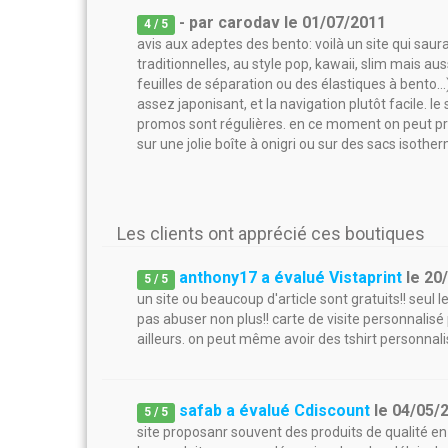
- par
carodav
le
01/07/2011
4
/ 5
avis aux adeptes des bento: voilà un site qui sau
traditionnelles, au style pop, kawaii, slim mais 
feuilles de séparation ou des élastiques à bento...).
assez japonisant, et la navigation plutôt facile. le
promos sont régulières. en ce moment on peut prof
sur une jolie boîte à onigri ou sur des sacs isothe
Les clients ont apprécié ces boutiques
anthony17 a évalué Vistaprint
le
20
5
/
5
un site ou beaucoup d'article sont gratuits!! seul l
pas abuser non plus!! carte de visite personnalisé
ailleurs. on peut même avoir des tshirt personnalisé
safab a évalué Cdiscount
le
04/05/
5
/
5
site proposanr souvent des produits de qualité en