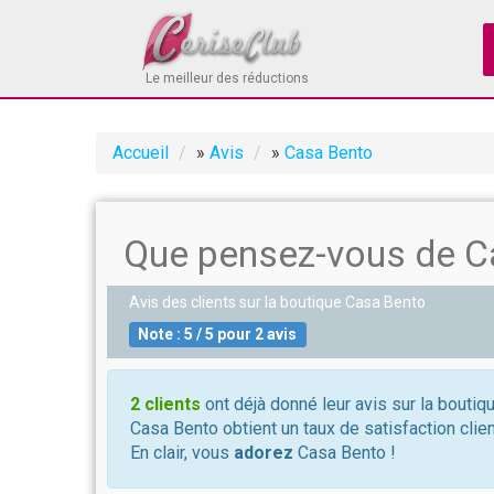
Le meilleur des réductions
Accueil
»
Avis
»
Casa Bento
Que pensez-vous de C
Avis des clients sur la boutique
Casa Bento
Note :
5
/
5
pour
2
avis
2 clients
ont déjà donné leur avis sur la boutiq
Casa Bento obtient un taux de satisfaction clie
En clair, vous
adorez
Casa Bento !