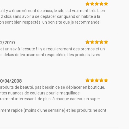
ia! il y a énormément de choix, le site est vraiment très bien
2 clics sans avoir à se déplacer car quand on habite à la
ison sont bien respectés. un bon site que je recommande!
12/2010
et un sav à l'ecoute ! il y a regulierement des promos et un
 délais de livraison sont respectés et les produits livrés
0/04/2008
s produits de beauté. pas besoin de se déplacer en boutique,
entes nuances de couleurs pour le maquillage.
t vraiment interessant. de plus, à chaque cadeau un super
tivement rapide (moins d'une semaine) et les produits ne sont