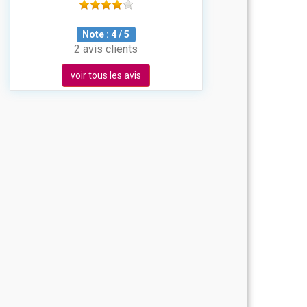
Note :
4
/
5
2 avis clients
voir tous les avis