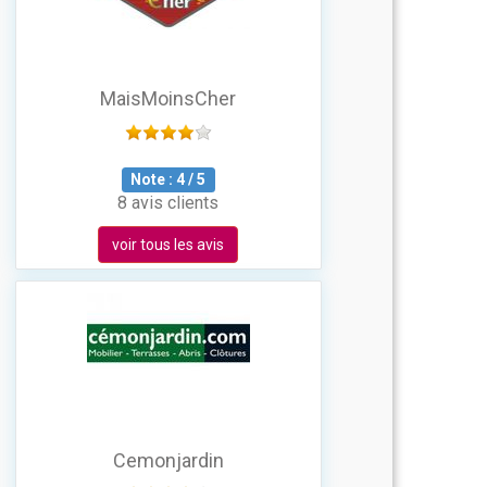
MaisMoinsCher
Note :
4
/
5
8 avis clients
voir tous les avis
Cemonjardin