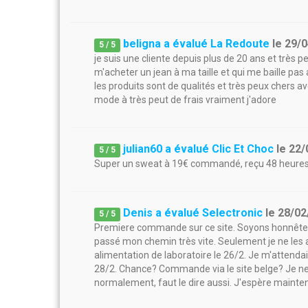
beligna a évalué La Redoute
le
29/0
5
/
5
je suis une cliente depuis plus de 20 ans et très pe
m'acheter un jean à ma taille et qui me baille pas 
les produits sont de qualités et très peux chers a
mode à très peut de frais vraiment j'adore
julian60 a évalué Clic Et Choc
le
22/
5
/
5
Super un sweat à 19€ commandé, reçu 48 heure
Denis a évalué Selectronic
le
28/02
5
/
5
Premiere commande sur ce site. Soyons honnête, s
passé mon chemin très vite. Seulement je ne les a
alimentation de laboratoire le 26/2. Je m'attendai
28/2. Chance? Commande via le site belge? Je 
normalement, faut le dire aussi. J'espère maintena