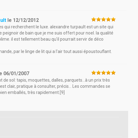
ult
le
12/12/2012
 qui recherchent le luxe. alexandre turpault est un site qui
peignoir de bain que je me suis offert pour noel. la qualité
ime. il est tellement beau qu'il pourrait servir de déco
de, par le linge de lit qui a l'air tout aussi époustouflant.
le
06/01/2007
de sol: tapis, moquettes, dalles, parquets...à un prix très
 est clair, pratique à consulter, précis... Les commandes se
bien emballés, très rapidement.[9]