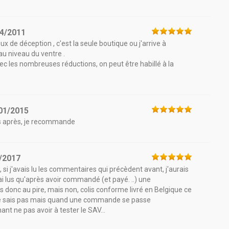
4/2011
ux de déception , c'est la seule boutique ou j'arrive à
au niveau du ventre .
vec les nombreuses réductions, on peut être habillé à la
01/2015
s après, je recommande
/2017
i j'avais lu les commentaires qui précèdent avant, j'aurais
i lus qu'après avoir commandé (et payé. ..) une
s donc au pire, mais non, colis conforme livré en Belgique ce
ne sais pas mais quand une commande se passe
nt ne pas avoir à tester le SAV...