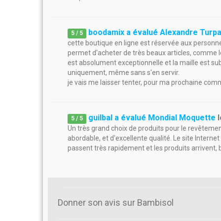
boodamix a évalué Alexandre Turpa
5
/
5
cette boutique en ligne est réservée aux personnes
permet d'acheter de très beaux articles, comme le 
est absolument exceptionnelle et la maille est subl
uniquement, même sans s'en servir.
je vais me laisser tenter, pour ma prochaine comman
guilbal a évalué Mondial Moquette
5
/
5
Un très grand choix de produits pour le revêtement 
abordable, et d'excellente qualité. Le site Internet
passent très rapidement et les produits arrivent, 
Donner son avis sur Bambisol