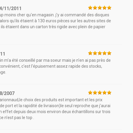
4/11/2011
oup moins cher qu'en magasin. j'y ai commandé des disques
lors qu'ils étaient à 130 euros pièces sur les autres sites de
 ils étaient dans un carton très rigide avec plein de papier
011
n m'a été conseillé par ma soeur mais je n'en ai pas près de
inconvénient, c'est l'épuisement assez rapide des stocks,
age.
8/2007
arionnaud,le choix des produits est important et les prix
de port et la rapidité de livraison)le seul reproche que j'aurai
n effet depuis deux mois environ deux échantillons sur trois
 n'est pas le top .