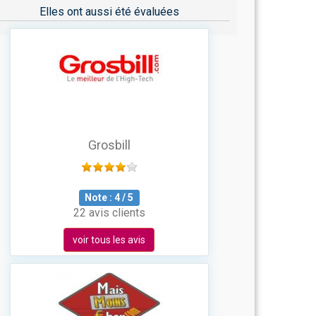
Elles ont aussi été évaluées
Grosbill
Note :
4
/
5
22 avis clients
voir tous les avis