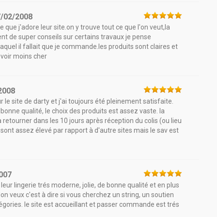
7/02/2008
e que j'adore leur site.on y trouve tout ce que l'on veut,la
ent de super conseils sur certains travaux je pense
aquel il fallait que je commande.les produits sont claires et
 voir moins cher
2008
le site de darty et j'ai toujours été pleinement satisfaite.
s bonne qualité, le choix des produits est assez vaste. la
 retourner dans les 10 jours après réception du colis (ou lieu
x sont assez élevé par rapport à d'autre sites mais le sav est
007
eur lingerie trés moderne, jolie, de bonne qualité et en plus
on veux c'est à dire si vous cherchez un string, un soutien
égories. le site est accueillant et passer commande est trés