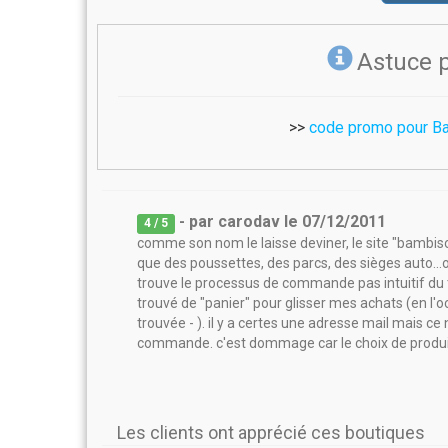
Astuce 
>>
code promo pour B
- par
carodav
le
07/12/2011
4
/ 5
comme son nom le laisse deviner, le site "bambiso
que des poussettes, des parcs, des sièges auto...
trouve le processus de commande pas intuitif du t
trouvé de "panier" pour glisser mes achats (en l'oc
trouvée - ). il y a certes une adresse mail mais ce 
commande. c'est dommage car le choix de produits 
Les clients ont apprécié ces boutiques