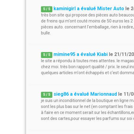
kaminigirl a évalué Mister Auto
le
2
5
/
5
très bon site qui propose des pièces auto beauc
de freins qui m'ont couté moins de 50 euros les 2 a
pièces auto. concernant l'emballage, rien à redire,
bulle.
mimine95 a évalué Kiabi
le
21/11/2
5
/
5
le site a répondu à toutes mes attentes. le magasi
chez moi. très bon rapport qualité / prix. le seul 
quelques articles m'ont échappés et c'est domm
sieg86 a évalué Marionnaud
le
11/0
5
/
5
je suis un inconditionnel de la boutique en ligne m
sont les plus bas sur le net (en comptant les frais 
à faire en ce moment serait sur les échantillons,e
sont des cartes,pour essayer les parfums sur soi ce