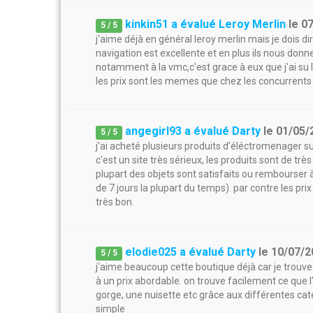
kinkin51 a évalué Leroy Merlin
le
0
5
/
5
j'aime déjà en général leroy merlin mais je dois dir
navigation est excellente et en plus ils nous donn
notamment à la vmc,c'est grace à eux que j'ai su l
les prix sont les memes que chez les concurrents
angegirl93 a évalué Darty
le
01/05/
5
/
5
j'ai acheté plusieurs produits d'éléctromenager sur 
c'est un site très sérieux, les produits sont de trè
plupart des objets sont satisfaits ou rembourser à
de 7 jours la plupart du temps). par contre les pri
très bon.
elodie025 a évalué Darty
le
10/07/2
5
/
5
j'aime beaucoup cette boutique déjà car je trouve l
à un prix abordable. on trouve facilement ce que l'
gorge, une nuisette etc grâce aux différentes cat
simple