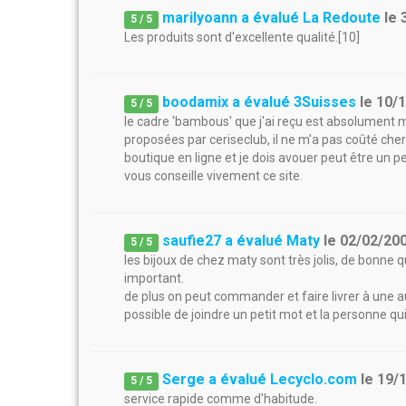
marilyoann a évalué La Redoute
le
5
/
5
Les produits sont d'excellente qualité.[10]
boodamix a évalué 3Suisses
le
10/
5
/
5
le cadre 'bambous' que j'ai reçu est absolument m
proposées par ceriseclub, il ne m'a pas coûté cher
boutique en ligne et je dois avouer peut être un
vous conseille vivement ce site.
saufie27 a évalué Maty
le
02/02/20
5
/
5
les bijoux de chez maty sont très jolis, de bonne qu
important.
de plus on peut commander et faire livrer à une aut
possible de joindre un petit mot et la personne qui
Serge a évalué Lecyclo.com
le
19/
5
/
5
service rapide comme d'habitude.