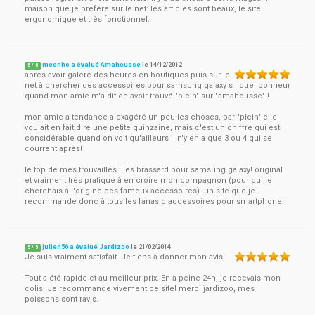
maison que je préfère sur le net: les articles sont beaux, le site
ergonomique et très fonctionnel.
meonho a évalué Amahousse
le
14/12/2012
5
/
5
après avoir galéré des heures en boutiques puis sur le
net à chercher des accessoires pour samsung galaxy s , quel bonheur
quand mon amie m'a dit en avoir trouvé "plein" sur "amahousse" !
mon amie a tendance a exagéré un peu les choses, par "plein" elle
voulait en fait dire une petite quinzaine, mais c'est un chiffre qui est
considérable quand on voit qu'ailleurs il n'y en a que 3 ou 4 qui se
courrent après!
le top de mes trouvailles : les brassard pour samsung galaxy! original
et vraiment très pratique à en croire mon compagnon (pour qui je
cherchais à l'origine ces fameux accessoires). un site que je
recommande donc à tous les fanas d'accessoires pour smartphone!
julien56 a évalué Jardizoo
le
21/02/2014
5
/
5
Je suis vraiment satisfait. Je tiens à donner mon avis!
Tout a été rapide et au meilleur prix. En à peine 24h, je recevais mon
colis. Je recommande vivement ce site! merci jardizoo, mes
poissons sont ravis.