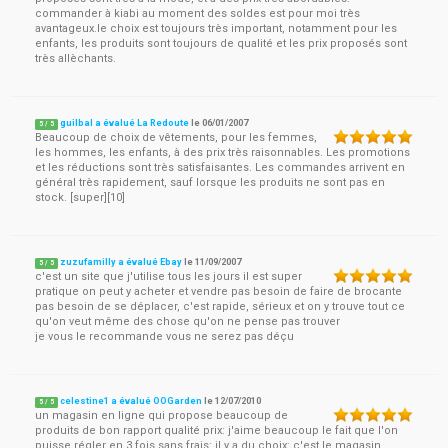
commander à kiabi au moment des soldes est pour moi très
avantageux.le choix est toujours très important, notamment pour les
enfants, les produits sont toujours de qualité et les prix proposés sont
très allèchants.
guilbal a évalué La Redoute
le
06/01/2007
5
/
5
Beaucoup de choix de vêtements, pour les femmes,
les hommes, les enfants, à des prix très raisonnables. Les promotions
et les réductions sont très satisfaisantes. Les commandes arrivent en
général très rapidement, sauf lorsque les produits ne sont pas en
stock. [super][10]
zuzufamilly a évalué Ebay
le
11/09/2007
5
/
5
c'est un site que j'utilise tous les jours il est super
pratique on peut y acheter et vendre pas besoin de faire de brocante
pas besoin de se déplacer, c'est rapide, sérieux et on y trouve tout ce
qu'on veut même des chose qu'on ne pense pas trouver
je vous le recommande vous ne serez pas déçu
celestine1 a évalué OOGarden
le
12/07/2010
5
/
5
un magasin en ligne qui propose beaucoup de
produits de bon rapport qualité prix: j'aime beaucoup le fait que l'on
puisse régler en 3 fois sans frais: il y a du choix: c'est le magasin