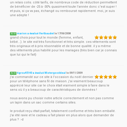
un relais colis. côté tarifs, de nombreux code de réduction permettent
de bénéficier de -25 à -30% quasiment toute l'année donc c'est super !
et puis, si ça va pas, échangé ou remboursé rapidement. moi, je suis
une adepte !
marion a évalué Vertbaudet
le
17/06/2008
5
/
5
grand choix pour tout le monde (femme, enfant,
bébé...). le site est très fonctionnel et très simple. ces vêtements sont
très originaux et à pris résonnable et de bonne qualité. il y a même
des vêtements plus habillé pour les mariages (très bien car je connais
que lui qui le fait)
tigrou45140 a évalué Mistergooddeal
le
09/11/2009
5
/
5
j'ai commandé sur ce site à l'occasion du noël dernier
pour un téléphone sans fil de maison. j'ai vraiment beaucoup
apprécié leur site car le choix était vraiment simple à faire dans le
sens où il y a beaucoup de caractéristiques de données !
nous avons pu choisir notre article correctement et non pas comme
un lapin dans un sac comme certains sites.
le produit reçu était parfait, totalement conforme et très bien emballé.
j'ai été ravie et le cadeau a fait plaisir en plus alors que demander de
plus ? :-d