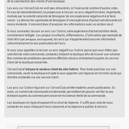
de la satisfaction des clients d'une boutique.
Les avis sur CeriseClub ne sont pas rémunérés, à l'inverse de nombre d'autres sites.
En cas de mécontentement, la propension à laisser un avis négatif est donc importante,
motivée par la volonté naturelle de témoigner de son expérience négative et à le faire
savoir. La démarche spontanée de témoigner d'une expérience d'achat satisfaisante est
moins évidente. Il convient donc d'analyser les informations avec un certain recul.
Si vous souhaitez laisser un avis sur Outiror, votre expérience d'achat doit être réelle,
correctement rédigée. Les propos insultants, diffamatoires, (l'utilisation par exemple de
mots tels que
arnaque
,
escroquerie
), les avis qui n'apporteraient aucune information
utile entraîneront la non publication de l'avis.
Si vous vous apprêtez à laisser un avis négatif sur Outiror parce que vous n'êtes pas
satisfait de votre commande, contactez d'abord la boutique afin de trouver une solution.
Bon nombre de problèmes peuvent en effet être résolus directement auprès du service
client de la boutique concernée.
CeriseClub
n'est pas le service client du site Outiror
. Pour toute question sur une
commande, seule la boutique est apte à vous apporter une réponse et c'est elle seule qui
doit être contactée via son service client.
Les avis sur Outiror figurant sur CeriseClub ont été modérés avant publication. En
outre, un numéro de commande est demandé, permettant de pouvoir vérifier le cas
échéant auprès du commerçant concerné l'existence réelle de la commande.
Les boutiques en ligne disposent d'un droit de réponse. Il suffit pour cela de nous
contacter en nous indiquant l'avis concerné, et la réponse à publier à cet avis.