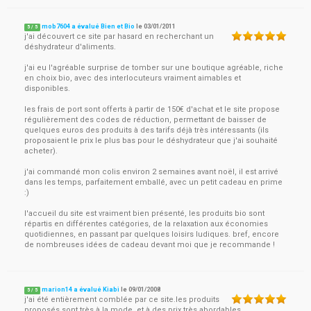
mob7604 a évalué Bien et Bio
le
03/01/2011
5
/
5
j'ai découvert ce site par hasard en recherchant un
déshydrateur d'aliments.
j'ai eu l'agréable surprise de tomber sur une boutique agréable, riche
en choix bio, avec des interlocuteurs vraiment aimables et
disponibles.
les frais de port sont offerts à partir de 150€ d'achat et le site propose
régulièrement des codes de réduction, permettant de baisser de
quelques euros des produits à des tarifs déjà très intéressants (ils
proposaient le prix le plus bas pour le déshydrateur que j'ai souhaité
acheter).
j'ai commandé mon colis environ 2 semaines avant noël, il est arrivé
dans les temps, parfaitement emballé, avec un petit cadeau en prime
:)
l'accueil du site est vraiment bien présenté, les produits bio sont
répartis en différentes catégories, de la relaxation aux économies
quotidiennes, en passant par quelques loisirs ludiques. bref, encore
de nombreuses idées de cadeau devant moi que je recommande !
marion14 a évalué Kiabi
le
09/01/2008
5
/
5
j'ai été entièrement comblée par ce site.les produits
proposés sont très à la mode, et à des prix très abordables.