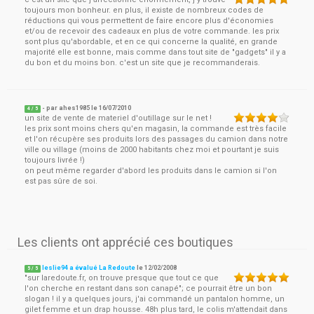
toujours mon bonheur. en plus, il existe de nombreux codes de
réductions qui vous permettent de faire encore plus d'économies
et/ou de recevoir des cadeaux en plus de votre commande. les prix
sont plus qu'abordable, et en ce qui concerne la qualité, en grande
majorité elle est bonne, mais comme dans tout site de "gadgets" il y a
du bon et du moins bon. c'est un site que je recommanderais.
- par
ahes1985
le
16/07/2010
4
/ 5
un site de vente de materiel d'outillage sur le net !
les prix sont moins chers qu'en magasin, la commande est très facile
et l'on récupère ses produits lors des passages du camion dans notre
ville ou village (moins de 2000 habitants chez moi et pourtant je suis
toujours livrée !)
on peut même regarder d'abord les produits dans le camion si l'on
est pas sûre de soi.
Les clients ont apprécié ces boutiques
leslie94 a évalué La Redoute
le
12/02/2008
5
/
5
"sur laredoute.fr, on trouve presque que tout ce que
l'on cherche en restant dans son canapé"; ce pourrait être un bon
slogan ! il y a quelques jours, j'ai commandé un pantalon homme, un
gilet femme et un drap housse. 48h plus tard, le colis m'attendait dans