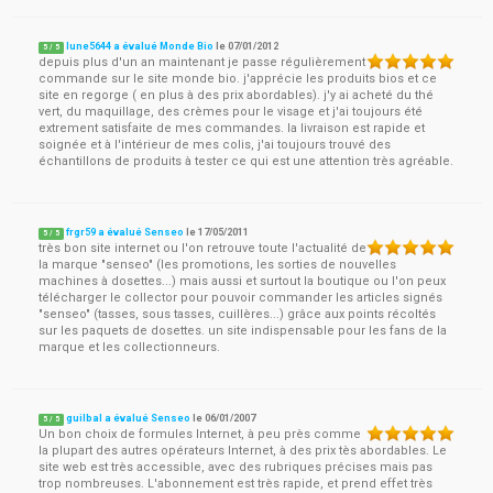
lune5644 a évalué Monde Bio
le
07/01/2012
5
/
5
depuis plus d'un an maintenant je passe régulièrement
commande sur le site monde bio. j'apprécie les produits bios et ce
site en regorge ( en plus à des prix abordables). j'y ai acheté du thé
vert, du maquillage, des crèmes pour le visage et j'ai toujours été
extrement satisfaite de mes commandes. la livraison est rapide et
soignée et à l'intérieur de mes colis, j'ai toujours trouvé des
échantillons de produits à tester ce qui est une attention très agréable.
frgr59 a évalué Senseo
le
17/05/2011
5
/
5
très bon site internet ou l'on retrouve toute l'actualité de
la marque "senseo" (les promotions, les sorties de nouvelles
machines à dosettes...) mais aussi et surtout la boutique ou l'on peux
télécharger le collector pour pouvoir commander les articles signés
"senseo" (tasses, sous tasses, cuillères...) grâce aux points récoltés
sur les paquets de dosettes. un site indispensable pour les fans de la
marque et les collectionneurs.
guilbal a évalué Senseo
le
06/01/2007
5
/
5
Un bon choix de formules Internet, à peu près comme
la plupart des autres opérateurs Internet, à des prix tès abordables. Le
site web est très accessible, avec des rubriques précises mais pas
trop nombreuses. L'abonnement est très rapide, et prend effet très