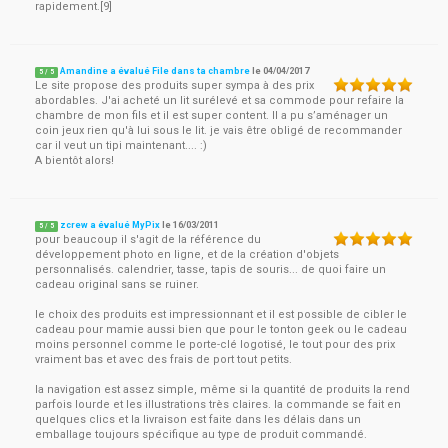
rapidement.[9]
Amandine a évalué File dans ta chambre
le
04/04/2017
5
/
5
Le site propose des produits super sympa à des prix
abordables. J'ai acheté un lit surélevé et sa commode pour refaire la
chambre de mon fils et il est super content. Il a pu s’aménager un
coin jeux rien qu'à lui sous le lit. je vais être obligé de recommander
car il veut un tipi maintenant.... :)
A bientôt alors!
zcrew a évalué MyPix
le
16/03/2011
5
/
5
pour beaucoup il s'agit de la référence du
développement photo en ligne, et de la création d'objets
personnalisés. calendrier, tasse, tapis de souris... de quoi faire un
cadeau original sans se ruiner.
le choix des produits est impressionnant et il est possible de cibler le
cadeau pour mamie aussi bien que pour le tonton geek ou le cadeau
moins personnel comme le porte-clé logotisé, le tout pour des prix
vraiment bas et avec des frais de port tout petits.
la navigation est assez simple, même si la quantité de produits la rend
parfois lourde et les illustrations très claires. la commande se fait en
quelques clics et la livraison est faite dans les délais dans un
emballage toujours spécifique au type de produit commandé.