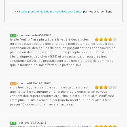
>>
3 codes promo et réductions disponibles pour Outiror
pour vos achats en ligne
- par
carodav
le
05/08/2013
4
/ 5
le site "outiror" m'a plu grâce à la variété des articles
qu'on y trouve : depuis des chargeurs pour automobiles jusqu'à des
escabeaux ou des boules de noël en passant par des accessoires de
piscine ou des bougies. de mon côté j'ai opté pour un dénoyauteur
très pratique et peu cher (6€99) et un sac range chaussures très
astucieux (12€99). les produits sont tous très bien décrits. dommage
que la livraison ne soit offertequ'à partir de 150€.
- par
marti17
le
19/11/2012
3
/ 5
alors tres déçu leurs articles sont des gadgets c'est
une honte il n'y a aucune amélioration,leurs commentaires vous
vendent des supers produits et au final c'est d'une qualité insuffisant
c'est plus un site a arnaque car franchement aucune qualité.il faut
passer 10 codes pour arriver a en avoir un.
- par
ievy
le
03/06/2012
5
/ 5
c'est un site que j'affectionne énormément, j'y trouve