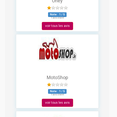
Oney
Note :
1
/
5
1 avis client
voir tous les avis
MotoShop
Note :
1
/
5
1 avis client
voir tous les avis