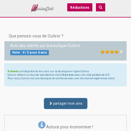
Réductions
Que pensez-vous de Outiror ?
Avis des clients sur la boutique
Outiror
Note :
4
/
5
pour
6
avis
6 clients
ont déjà donné leur avis sur la boutique en ligne Outiror
Outiror obtient un taux de satisfaction client
très bon
avec une note globale de 4/5.
Pour vous, Outiror est une boutique de confiance avec une très bonne expérience client.
partager mon avis
Astuce pour économiser !