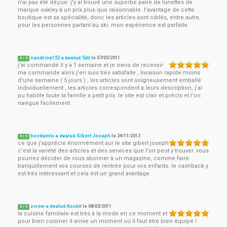
n'ai pas été déçue. j'y ai trouvé une superbe paire de lunettes de
marque oakley à un prix plus que raisonnable. l'avantage de cette
boutique est sa spécialité, donc les articles sont ciblés, entre autre,
pour les personnes partant au ski. mon expérience est parfaite.
sandrine152 a évalué Tati
le
07/05/2011
5
/
5
j'ai commandé il y a 1 semaine et je viens de recevoir
ma commande alors j'en suis très satisfaite , livraison rapide moins
d'une semaine ( 5 jours ) , les articles sont soigneusement emballé
individuellement , les articles correspondent a leurs description, j'ai
pu habille toute la famille a petit prix .le site est clair et précis et l'on
navigue facilement
boodamix a évalué Gibert Joseph
le
24/11/2012
5
/
5
ce que j'apprécie énormément sur le site gibert joseph
c'est la variété des articles et des services que l'on peut y trouver. vous
pourrez décider de vous abonner à un magazine, comme faire
tranquillement vos courses de rentrée pour vos enfants. le cashback y
est très intéressant et cela est un grand avantage.
zcrew a évalué Kookit
le
08/03/2011
5
/
5
la cuisine familiale est très à la mode en ce moment et
pour bien cuisiner il arrive un moment où il faut être bien équipé !