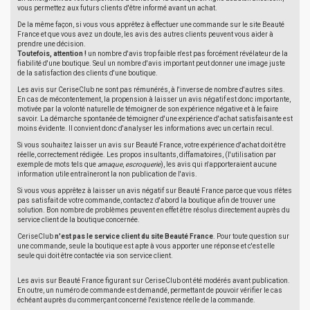
vous permettez aux futurs clients d'être informé avant un achat.
De la même façon, si vous vous apprêtez à effectuer une commande sur le site Beauté
France et que vous avez un doute, les avis des autres clients peuvent vous aider à
prendre une décision.
Toutefois, attention !
un nombre d'avis trop faible n'est pas forcément révélateur de la
fiabilité d'une boutique. Seul un nombre d'avis important peut donner une image juste
de la satisfaction des clients d'une boutique.
Les avis sur CeriseClub ne sont pas rémunérés, à l'inverse de nombre d'autres sites.
En cas de mécontentement, la propension à laisser un avis négatif est donc importante,
motivée par la volonté naturelle de témoigner de son expérience négative et à le faire
savoir. La démarche spontanée de témoigner d'une expérience d'achat satisfaisante est
moins évidente. Il convient donc d'analyser les informations avec un certain recul.
Si vous souhaitez laisser un avis sur Beauté France, votre expérience d'achat doit être
réelle, correctement rédigée. Les propos insultants, diffamatoires, (l'utilisation par
exemple de mots tels que
arnaque
,
escroquerie
), les avis qui n'apporteraient aucune
information utile entraîneront la non publication de l'avis.
Si vous vous apprêtez à laisser un avis négatif sur Beauté France parce que vous n'êtes
pas satisfait de votre commande, contactez d'abord la boutique afin de trouver une
solution. Bon nombre de problèmes peuvent en effet être résolus directement auprès du
service client de la boutique concernée.
CeriseClub
n'est pas le service client du site Beauté France
. Pour toute question sur
une commande, seule la boutique est apte à vous apporter une réponse et c'est elle
seule qui doit être contactée via son service client.
Les avis sur Beauté France figurant sur CeriseClub ont été modérés avant publication.
En outre, un numéro de commande est demandé, permettant de pouvoir vérifier le cas
échéant auprès du commerçant concerné l'existence réelle de la commande.