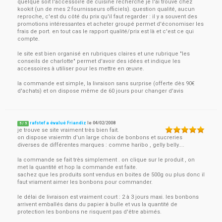
quelque soit l'accessoire de cuisine recherché je l'ai trouvé chez
kookit (un de mes 2 fournisseurs officiels). question qualité, aucun
reproche, c'est du côté du prix qu'il faut regarder : il y a souvent des
promotions intéressantes et acheter groupé permet d'économiser les
frais de port. en tout cas le rapport qualité/prix est là et c'est ce qui
compte.
le site est bien organisé en rubriques claires et une rubrique "les
conseils de charlotte" permet d'avoir des idées et indique les
accessoires à utiliser pour les mettre en œuvre.
la commande est simple, la livraison sans surprise (offerte dès 90€
d'achats) et on dispose même de 60 jours pour changer d'avis
rafstef a évalué Friandiz
le
04/02/2008
5
/
5
je trouve se site vraiment très bien fait.
on dispose vraiemtn d'un large choix de bonbons et sucreries
diverses de différentes marques : comme haribo , gelly belly....
la commande se fait très simplement . on clique sur le produit , on
met la quantité et hop la commande est faite.
sachez que les produits sont vendus en boites de 500g ou plus donc il
faut vriament aimer les bonbons pour commander.
le délai de livraison est vraiment court : 2 à 3 jours maxi. les bonbons
arrivent emballés dans du papier à bulle et vus la quantité de
protection les bonbons ne risquent pas d'être abimés.