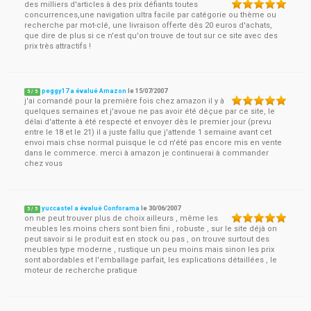
des milliers d'articles à des prix défiants toutes
concurrences,une navigation ultra facile par catégorie ou thème ou
recherche par mot-clé, une livraison offerte dès 20 euros d'achats,
que dire de plus si ce n'est qu'on trouve de tout sur ce site avec des
prix très attractifs !
peggy17 a évalué Amazon
le
15/07/2007
5
/
5
j'ai comandé pour la première fois chez amazon il y à
quelques semaines et j'avoue ne pas avoir été déçue par ce site, le
délai d'attente à été respecté et envoyer dès le premier jour (prevu
entre le 18 et le 21) il a juste fallu que j'attende 1 semaine avant cet
envoi mais chse normal puisque le cd n'été pas encore mis en vente
dans le commerce. merci à amazon je continuerai à commander
chez vous
yuccastel a évalué Conforama
le
30/06/2007
5
/
5
on ne peut trouver plus de choix ailleurs , même les
meubles les moins chers sont bien fini , robuste , sur le site déjà on
peut savoir si le produit est en stock ou pas , on trouve surtout des
meubles type moderne , rustique un peu moins mais sinon les prix
sont abordables et l'emballage parfait, les explications détaillées , le
moteur de recherche pratique