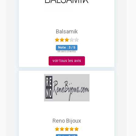
Balsamik
Note :
3
/
5
66 avis clients
voir tous les avis
Reno Bijoux