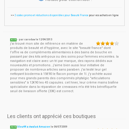
>>
2 codes promo et réductions disponibles pour Beauté France
pour vos achats en ligne
- par
carodav
le
12/04/2013
4
/ 5
j'ai trouvé mon site de référence en matière de
produits de beauté et d'hygiène, avec le site "beauté france" dont
l'offre va de compléments alimentaires à des bains de bouche en
passant par des kits anti-poux ou des soins pour femmes enceintes. la
navigation est claire avec un tri par marque, des rayons dédiés aux
nouveautés et promotions...j'aime bien aussi leur initiative de
proposer de nombreux articles sans paraben. j'ai testé leur gel
nettoyant bioderma à 15€90 le flacon pompe de 1l. j'y achète aussi
pour mes grands parents des comprimés phytalgic "articulations
sensibles" à 12€90 les 45 capsules. cet hiver, leur crème mains biafine
spécialisée dans la réparation de crevasses m'a été très bénéfique!le
seuil de livraison offerte (33€) est correct.
Les clients ont apprécié ces boutiques
lilou44 a évalué Amazon
le
06/07/2009
5
/
5