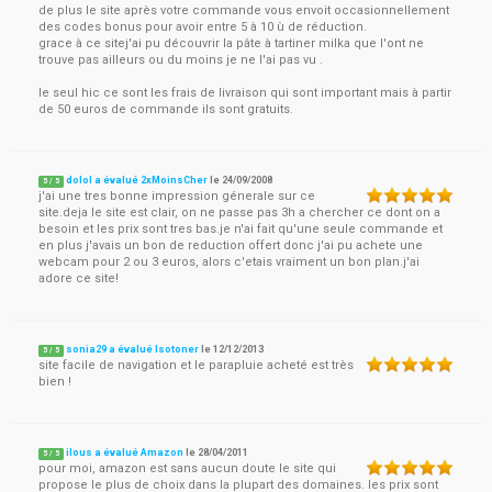
de plus le site après votre commande vous envoit occasionnellement
des codes bonus pour avoir entre 5 à 10 ù de réduction.
grace à ce sitej'ai pu découvrir la pâte à tartiner milka que l'ont ne
trouve pas ailleurs ou du moins je ne l'ai pas vu .
le seul hic ce sont les frais de livraison qui sont important mais à partir
de 50 euros de commande ils sont gratuits.
dolol a évalué 2xMoinsCher
le
24/09/2008
5
/
5
j'ai une tres bonne impression génerale sur ce
site.deja le site est clair, on ne passe pas 3h a chercher ce dont on a
besoin et les prix sont tres bas.je n'ai fait qu'une seule commande et
en plus j'avais un bon de reduction offert donc j'ai pu achete une
webcam pour 2 ou 3 euros, alors c'etais vraiment un bon plan.j'ai
adore ce site!
sonia29 a évalué Isotoner
le
12/12/2013
5
/
5
site facile de navigation et le parapluie acheté est très
bien !
ilous a évalué Amazon
le
28/04/2011
5
/
5
pour moi, amazon est sans aucun doute le site qui
propose le plus de choix dans la plupart des domaines. les prix sont