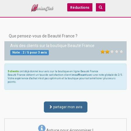
Réductions
Que pensez-vous de Beauté France ?
Avis des clients sur la boutique
Beauté France
Note :
2
/
5
pour
3
avis
3 clients
ont déjà donné leur avis sur la boutique en ligne Beauté France
Beauté France obtient un taux de satisfaction client
insuffisant
avec une note globale de 2/5.
Votre expérience d'achat n'est pas optimum et la boutique pourrait améliorer plusieurs
points.
partager mon avis
Astuce pour économiser !