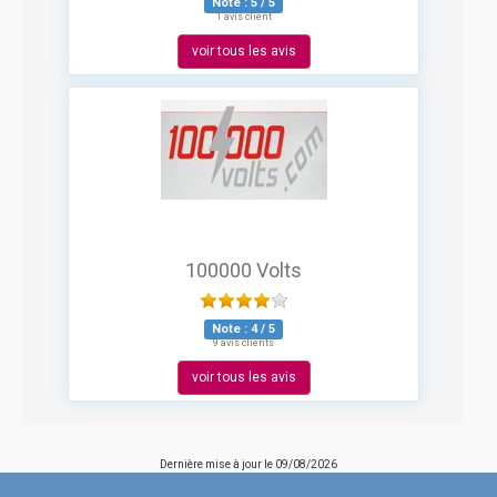
Note :
5
/
5
1 avis client
voir tous les avis
100000 Volts
Note :
4
/
5
9 avis clients
voir tous les avis
Dernière mise à jour le
09/08/2026