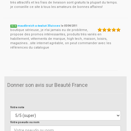
très attractifs et les frais de livraison sont gratuits la plupart du temps.
je conseille ce site à tous les amateurs de bonnes affaires!
maudbreizh a évalué 3Suisses
le
05/04/2011
5
/
5
boutique sérieuse, je n'ai jamais eu de problème,
propose des promos intéressantes, produits très variés en
habillement, vêtements de marque, high tech, maison, loisirs,
magazines...site internet agréable, on peut commander avec les
références du catalogue
Donner son avis sur Beauté France
Votre note
Votre pseudo ou nom