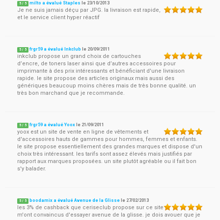
milto a évalué Staples
le
23/10/2013
5
/
5
Je ne suis jamais déçu par JPG. la livraison est rapide,
et le service client hyper réactif
frgr59 a évalué Inkclub
le
20/09/2011
5
/
5
inkclub propose un grand choix de cartouches
d’encre, de toners laser ainsi que d’autres accessoires pour
imprimante à des prix intéressants et bénéficiant d'une livraison
rapide. le site propose des articles originaux mais aussi des
génériques beaucoup moins chères mais de très bonne qualité. un
très bon marchand que je recommande.
frgr59 a évalué Yoox
le
21/09/2011
5
/
5
yoox est un site de vente en ligne de vêtements et
d'accessoires hauts de gammes pour hommes, femmes et enfants.
le site propose essentiellement des grandes marques et dispose d'un
choix très intéressant. les tarifs sont assez élevés mais justifiés par
rapport aux marques proposées. un site plutôt agréable ou il fait bon
s'y balader.
boodamix a évalué Avenue de la Glisse
le
27/02/2013
5
/
5
les 3% de cashback que ceriseclub propose sur ce site
m'ont convaincus d'essayer avenue de la glisse. je dois avouer que je