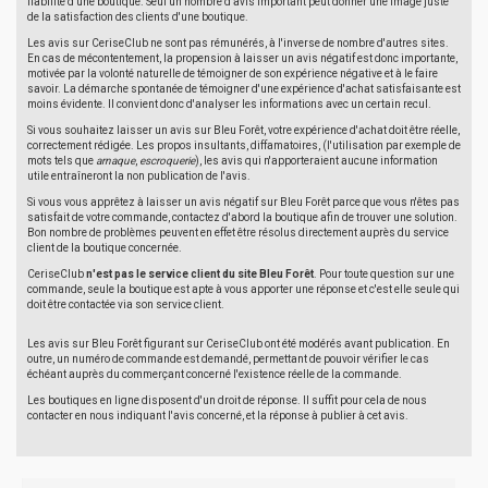
fiabilité d'une boutique. Seul un nombre d'avis important peut donner une image juste
de la satisfaction des clients d'une boutique.
Les avis sur CeriseClub ne sont pas rémunérés, à l'inverse de nombre d'autres sites.
En cas de mécontentement, la propension à laisser un avis négatif est donc importante,
motivée par la volonté naturelle de témoigner de son expérience négative et à le faire
savoir. La démarche spontanée de témoigner d'une expérience d'achat satisfaisante est
moins évidente. Il convient donc d'analyser les informations avec un certain recul.
Si vous souhaitez laisser un avis sur Bleu Forêt, votre expérience d'achat doit être réelle,
correctement rédigée. Les propos insultants, diffamatoires, (l'utilisation par exemple de
mots tels que
arnaque
,
escroquerie
), les avis qui n'apporteraient aucune information
utile entraîneront la non publication de l'avis.
Si vous vous apprêtez à laisser un avis négatif sur Bleu Forêt parce que vous n'êtes pas
satisfait de votre commande, contactez d'abord la boutique afin de trouver une solution.
Bon nombre de problèmes peuvent en effet être résolus directement auprès du service
client de la boutique concernée.
CeriseClub
n'est pas le service client du site Bleu Forêt
. Pour toute question sur une
commande, seule la boutique est apte à vous apporter une réponse et c'est elle seule qui
doit être contactée via son service client.
Les avis sur Bleu Forêt figurant sur CeriseClub ont été modérés avant publication. En
outre, un numéro de commande est demandé, permettant de pouvoir vérifier le cas
échéant auprès du commerçant concerné l'existence réelle de la commande.
Les boutiques en ligne disposent d'un droit de réponse. Il suffit pour cela de nous
contacter en nous indiquant l'avis concerné, et la réponse à publier à cet avis.