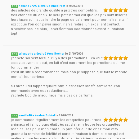
hexane77290 a évalué Onedirect
le
04/07/2011
5
/
5
des articles de grande qualité à prix très compétitifs.
très étonnée du choix. le seul petit bémol est que les prix sont inscrits
hors taxes et il faut attendre la page de paiement pour connaitre le tarif
exact que l'on doit payer sinon, rien à redire. un excellent contact.
n'hésitez pas. de plus, ils vérifient vos coordonnées avant la livraison...
top!
cricquette a évalué Yves Rocher
le
21/10/2006
5
/
5
j'achete souvent lorsuqu'il y a des promotions... ca vaut
assez souvent le cout, en fait c'est carrement les promotions qui me
font commander
c'est un site à recommander, mais bon je suppose que tout le monde
connait leur serieux...
au niveau du rapport qualite prix, c'est assez satisfaisant lorsqu'on
commande avec eds reductions...
j'achete bcp de maquillage mais pas de parfums.
vanille40 a évalué Zubial
le
18/09/2011
5
/
5
je commande régulièrement les croquettes pour mes
animaux et j'ai toujours était très satisfaire j'y trouve les croquettes
médicalisés pour mon chat à un prix inférieur de chez mon véto
grace à la remise de fidélité et surtout livraison à domicile ce qui est
pratique pour les paquets lourds, site très sérieux livraison rapide avec