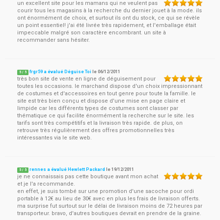
un excellent site pour les mamans qui ne veulent pas
courir tous les magasins à la recherche du dernier jouet à la mode. ils
ont énormément de choix, et surtout ils ont du stock, ce qui se révèle
un point essentiel! j'ai été livrée très rapidement, et l'emballage était
impeccable malgré son caractère encombrant. un site à
recommander sans hésiter.
frgr59 a évalué Déguise Toi
le
06/12/2011
5
/
5
très bon site de vente en ligne de déguisement pour
toutes les occasions. le marchand dispose d'un choix impressionnant
de costumes et d'accessoires en tout genre pour toute la famille. le
site est très bien conçu et dispose d'une mise en page claire et
limpide car les différents types de costumes sont classer par
thématique ce qui facilite énormément la recherche sur le site. les
tarifs sont très compétitifs et la livraison très rapide. de plus, on
retrouve très régulièrement des offres promotionnelles très
intéressantes via le site web.
rennes a évalué Hewlett Packard
le
19/12/2011
5
/
5
je ne connaissais pas cette boutique avant mon achat
et je l'a recommande.
en effet, je suis tombé sur une promotion d'une sacoche pour ordi
portable à 12€ au lieu de 30€ avec en plus les frais de livraison offerts.
ma surprise fut surtout sur le délai de livraison moins de 72 heures par
transporteur. bravo, d'autres boutiques devrait en prendre de la graine.