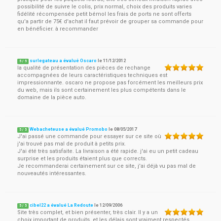
possibilité de suivre le colis, prix normal, choix des produits varies
fidélité récompensée petit bémol les frais de ports ne sont offerts
qu'a partir de 75€ d'achat il faut prévoir de grouper sa commande pour
en bénéficier. à recommander
surlegateau a évalué Oscaro
le
11/12/2012
5
/
5
la qualité de présentation des pièces de rechange
accompagnées de leurs caractéristiques techniques est
impressionnante. oscaro ne propose pas forcément les meilleurs prix
du web, mais ils sont certainement les plus compétents dans le
domaine de la pièce auto.
Webacheteuse a évalué Promobo
le
08/05/2017
5
/
5
J'ai passé une commande pour essayer sur ce site où
j'ai trouvé pas mal de produit à petits prix.
J'ai été très satisfaite. La livraison a été rapide. j'ai eu un petit cadeau
surprise et les produits étaient plus que corrects.
Je recommanderai certainement sur ce site, j'ai déjà vu pas mal de
nouveautés intéressantes.
cibel22 a évalué La Redoute
le
12/09/2006
5
/
5
Site très complet, et bien présenter, très clair. Il y a un
choix important de produits, et les délais sont vraiment respectés.