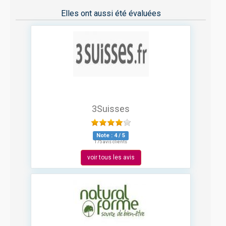
Elles ont aussi été évaluées
3Suisses
Note :
4
/
5
175 avis clients
voir tous les avis