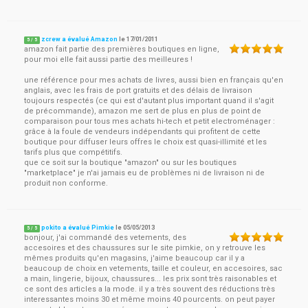
zcrew a évalué Amazon
le
17/01/2011
5
/
5
amazon fait partie des premières boutiques en ligne,
pour moi elle fait aussi partie des meilleures !
une référence pour mes achats de livres, aussi bien en français qu'en
anglais, avec les frais de port gratuits et des délais de livraison
toujours respectés (ce qui est d'autant plus important quand il s'agit
de précommande), amazon me sert de plus en plus de point de
comparaison pour tous mes achats hi-tech et petit electroménager :
grâce à la foule de vendeurs indépendants qui profitent de cette
boutique pour diffuser leurs offres le choix est quasi-illimité et les
tarifs plus que compétitifs.
que ce soit sur la boutique "amazon" ou sur les boutiques
"marketplace" je n'ai jamais eu de problèmes ni de livraison ni de
produit non conforme.
pokito a évalué Pimkie
le
05/05/2013
5
/
5
bonjour, j'ai commandé des vetements, des
accesoires et des chaussures sur le site pimkie, on y retrouve les
mêmes produits qu'en magasins, j'aime beaucoup car il y a
beaucoup de choix en vetements, taille et couleur, en accesoires, sac
a main, lingerie, bijoux, chaussures... les prix sont très raisonables et
ce sont des articles a la mode. il y a très souvent des réductions très
interessantes moins 30 et même moins 40 pourcents. on peut payer