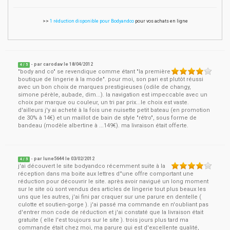
>>
1 réduction disponible pour Bodyandco
pour vos achats en ligne
- par
carodav
le
18/04/2012
4
/ 5
"body and co" se revendique comme étant "la première
boutique de lingerie à la mode". pour moi, son pari est plutôt réussi
avec un bon choix de marques prestigieuses (odile de changy,
simone pérèle, aubade, dim...). la navigation est impeccable avec un
choix par marque ou couleur, un tri par prix...le choix est vaste.
d'ailleurs j'y ai acheté à la fois une nuisette petit bateau (en promotion
de 30% à 14€) et un maillot de bain de style "rétro", sous forme de
bandeau (modèle albertine à ...149€). ma livraison était offerte.
- par
lune5644
le
03/02/2012
4
/ 5
j'ai découvert le site bodyandco récemment suite à la
réception dans ma boite aux lettres d''une offre comportant une
réduction pour découvrir le site. après avoir navigué un long moment
sur le site où sont vendus des articles de lingerie tout plus beaux les
uns que les autres, j'ai fini par craquer sur une parure en dentelle (
culotte et soutien-gorge ). j'ai passé ma commande en n'oubliant pas
d'entrer mon code de réduction et j'ai constaté que la livraison était
gratuite ( elle l'est toujours sur le site ). trois jours plus tard ma
commande était chez moi, ma parure qui est d'excellente qualité,