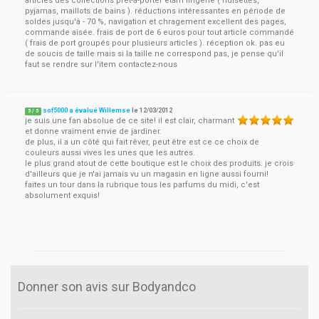
articles des collections prêt-à-porter étam lingerie ( nuisettes,
pyjamas, maillots de bains ). réductions intéressantes en période de
soldes jusqu'à - 70 %, navigation et chragement excellent des pages,
commande aisée. frais de port de 6 euros pour tout article commandé
( frais de port groupés pour plusieurs articles ). réception ok. pas eu
de soucis de taille mais si la taille ne correspond pas, je pense qu'il
faut se rendre sur l'item contactez-nous
sof5000 a évalué Willemse
le
12/03/2012
5
/
5
je suis une fan absolue de ce site! il est clair, charmant
et donne vraiment envie de jardiner.
de plus, il a un côté qui fait rêver, peut être est ce ce choix de
couleurs aussi vives les unes que les autres.
le plus grand atout de cette boutique est le choix des produits. je crois
d'ailleurs que je n'ai jamais vu un magasin en ligne aussi fourni!
faites un tour dans la rubrique tous les parfums du midi, c'est
absolument exquis!
Donner son avis sur Bodyandco