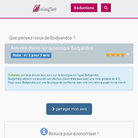
Réductions
Que pensez-vous de Bodyandco ?
Avis des clients sur la boutique
Bodyandco
Note :
4
/
5
pour
3
avis
3 clients
ont déjà donné leur avis sur la boutique en ligne Bodyandco
Bodyandco obtient un taux de satisfaction client
très bon
avec une note globale de 4/5.
Pour vous, Bodyandco est une boutique de confiance avec une très bonne expérience client.
partager mon avis
Astuce pour économiser !