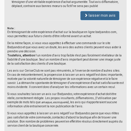
témoigner d'une véritable expérience d'achat argumentée. Tout avis diffamatoire,
déplacé, contraire aux bonnes moeurs ou fictif ne sera pas publié
laisser mon avis
Note :
En témoignant de votre expérience d'achat sur la boutique en ligne bodyandco.com,
vous permettez aux futurs clients d'être informé avant un achat.
De la même façon, si vous vous apprêtez à effectuer une commande sur le site
Bodyandco et que vous avez un doute, les avis des autres clients peuvent vous aider à
prendre une décision.
Toutefois, attention !
un nombre d'avis trop faible n'est pas forcément révélateur de la
fiabilité d'une boutique. Seul un nombre d'avis important peut donner une image juste
de la satisfaction des clients d'une boutique.
Les avis sur CeriseClub ne sont pas rémunérés, à l'inverse de nombre d'autres sites.
En cas de mécontentement, la propension à laisser un avis négatif est donc importante,
motivée par la volonté naturelle de témoigner de son expérience négative et à le faire
savoir. La démarche spontanée de témoigner d'une expérience d'achat satisfaisante est
moins évidente. Il convient donc d'analyser les informations avec un certain recul.
Si vous souhaitez laisser un avis sur Bodyandco, votre expérience d'achat doit être
réelle, correctement rédigée. Les propos insultants, diffamatoires, (l'utilisation par
exemple de mots tels que
arnaque
,
escroquerie
), les avis qui n'apporteraient aucune
information utile entraîneront la non publication de l'avis.
Si vous vous apprêtez à laisser un avis négatif sur Bodyandco parce que vous n'êtes
pas satisfait de votre commande, contactez d'abord la boutique afin de trouver une
solution. Bon nombre de problèmes peuvent en effet être résolus directement auprès du
service client de la boutique concernée.