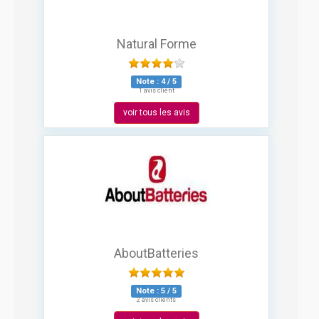
Natural Forme
Note :
4
/
5
1 avis client
voir tous les avis
AboutBatteries
Note :
5
/
5
2 avis clients