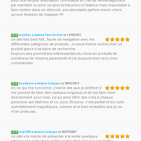
pour une simple réservation. formidable en cas de déménagement
par exemple ou pour un gros achat prévu à l'avance mais impossible à
faire rentrer dans un véhicule. prix abordable parfois moins chers
qu'une livraison de magasin !!!!
mobiles a évalué Yves Rocher
le
12/03/2011
5
/
5
un site trés bien fait , facile de navigation avec les
différentes catégories de produits , on peut meme rechercher un
produit grace à sa barre de recherche.
toujours des promotions intéressantes,du choix en produits.de
nombreux de moyens paiements et j'ai toujours bien recu mes
commandes.
boodamix a évalué Colipays
le
28/02/2013
5
/
5
en ce qui me concerne, c'est le site que je préfère! il
me permet de faire des cadeaux originaux et de les faire livrer
directement. pour noel, j'ai pu ainsi offrir des colis à chaque
personne qui était loin et ce, pour 39 euros. c'est parfait et les colis
sont tellement magnifiques, colorés et si bien emballés que je ne
m'en prive pas.
lola1006 a évalué Colipays
le
06/07/2007
5
/
5
ce site a le mérite de présenter à la vente quelques