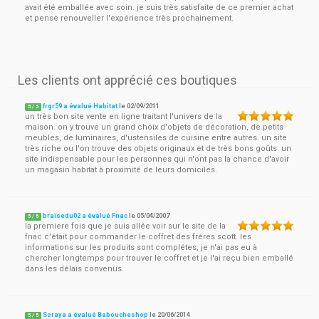
avait été emballée avec soin. je suis très satisfaite de ce premier achat
et pense renouveller l'expérience très prochainement.
Les clients ont apprécié ces boutiques
frgr59 a évalué Habitat
le
02/09/2011
5
/
5
un très bon site vente en ligne traitant l'univers de la
maison. on y trouve un grand choix d'objets de décoration, de petits
meubles, de luminaires, d'ustensiles de cuisine entre autres. un site
très riche ou l'on trouve des objets originaux et de très bons goûts. un
site indispensable pour les personnes qui n'ont pas la chance d'avoir
un magasin habitat à proximité de leurs domiciles.
braisedu02 a évalué Fnac
le
05/04/2007
5
/
5
la premiere fois que je suis allée voir sur le site de la
fnac c'était pour commander le coffret des fréres scott. les
informations sur les produits sont complétes, je n'ai pas eu à
chercher longtemps pour trouver le coffret et je l'ai reçu bien emballé
dans les délais convenus.
Soraya a évalué Baboucheshop
le
20/06/2014
5
/
5