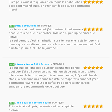
juste pour vous dire qu'on a bien reçus les babouches
elles sont magnifiques, en attendant faire d'autre commande.
merci.
jmt83 a évalué Fnac
le
05/04/2011
5
/
5
le site est vraiment complet, j'ai quasiment tout trouvé à
chaque fois ce que je cherchai - livraison super rapide ainsi que
l'envoi
le seul bemol , c'est la navigation sur site , car elle reste longue = je
pense que c'est dù au monde sur le site et mon ordinateur qui n'est
plus tout jeune !! lol !! belle journée !!
inivruk a évalué Bébé Surfeur
le
29/06/2011
5
/
5
la boutique en ligne bébé surfeur est une très bonne
boutique. j'ai eu l'occasion d'acheter un siege auto à un prix très
interessant. le temps que je puisse commander, il n'y avait plus de
stock, la personne m'a donné les date de réapprovisionnenet. j'ai pu
commander avant et tout est parfiat. très bon relationnel, très
arrageant, je recommande cette boutique
Josh a évalué Vente De Rêve
le
04/01/2015
5
/
5
Très satisfaite du prix, du service et de la rapidité
d'envoi.