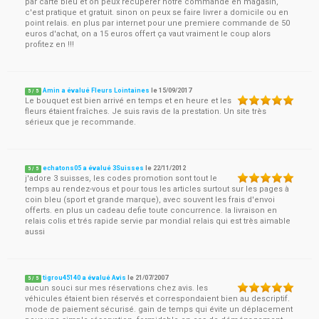
par carte bleu et on peux récuperer notre commande en magasin,
c'est pratique et gratuit. sinon on peux se faire livrer a domicile ou en
point relais. en plus par internet pour une premiere commande de 50
euros d'achat, on a 15 euros offert ça vaut vraiment le coup alors
profitez en !!!
Amin a évalué Fleurs Lointaines
le
15/09/2017
5
/
5
Le bouquet est bien arrivé en temps et en heure et les
fleurs étaient fraîches. Je suis ravis de la prestation. Un site très
sérieux que je recommande.
echatons05 a évalué 3Suisses
le
22/11/2012
5
/
5
j'adore 3 suisses, les codes promotion sont tout le
temps au rendez-vous et pour tous les articles surtout sur les pages à
coin bleu (sport et grande marque), avec souvent les frais d'envoi
offerts. en plus un cadeau defie toute concurrence. la livraison en
relais colis et trés rapide servie par mondial relais qui est très aimable
aussi
tigrou45140 a évalué Avis
le
21/07/2007
5
/
5
aucun souci sur mes réservations chez avis. les
véhicules étaient bien réservés et correspondaient bien au descriptif.
mode de paiement sécurisé. gain de temps qui évite un déplacement