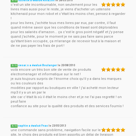
lucieisk a évalué Amazon
le
28/05/2010
5
/
5
c'est un site incontournable, non seulement pour les
livres mais aussi pour le reste, je viens d'acheter un ustensile
kitchenaid pour mon robot et c'était les moins cher, pensez à regarder
!
pour les livres, j'achète tous mes livres par eux, par contre, il faut
quand même savoir que les conditions de travail sont déplorables
pour les salariés d'amazon... ça c'est le gros point négatif et j'y pense
quand j'achète, pour le moment je ne sais pas faire sans parce
qu'étant bien occupée, ça m'arrange de recevoir tout à la maison et
de ne pas payer les frais de port !
cesar.s a évalué Boulanger
le
20/08/2010
5
/
5
voilà encore un très bon site de vente de produits
electromenager et informatique sur le net !
je suis toujours surpris de l'énorme choix qu'il y a dans les marques
ou les couleurs des
modèles par rapport au boutiques en ville ! j'ai acheté mon lecteur
mp3 il y a un an par le
site car c'était là où il était le moins cher et je ne l'ai pas regretté ! on
peut faire
confiance au site pour la qualité des produits et des services fournis !
xaphie a évalué Fnac
le
23/05/2013
5
/
5
une commande sans problème, navigation facile sur le
site, le chois des produits est bien assortis.un délai de livraison