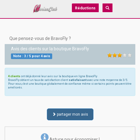
Réductions
Que pensez-vous de BravoFly ?
Avis des clients sur la boutique
BravoFly
Note :
3
/
5
pour
4
avis
4 clients
ont déjà donné leur avis sur la boutique en ligne BravoFly
BravoFly obtient un taux de satisfaction client
satisfaisant
avec une note moyenne de 3/5.
Pour vous, c'est une boutique globalement de confiance même si certains points peuvent être
améliorés.
partager mon avis
Astuce pour économiser !