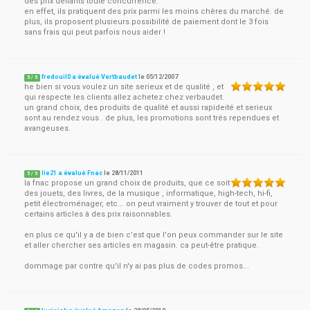
des prix défiants toute concurrence.
en effet, ils pratiquent des prix parmi les moins chères du marché. de
plus, ils proposent plusieurs possibilité de paiement dont le 3 fois
sans frais qui peut parfois nous aider !
fredouil0 a évalué Vertbaudet
le
05/12/2007
5
/
5
he bien si vous voulez un site serieux et de qualité , et
qui respecte les clients allez achetez chez verbaudet.
un grand choix, des produits de qualité et aussi rapideité et serieux
sont au rendez vous . de plus, les promotions sont trés rependues et
avangeuses.
lie21 a évalué Fnac
le
28/11/2011
5
/
5
la fnac propose un grand choix de produits, que ce soit
des jouets, des livres, de la musique , informatique, high-tech, hi-fi,
petit électroménager, etc... on peut vraiment y trouver de tout et pour
certains articles à des prix raisonnables.
en plus ce qu'il y a de bien c'est que l'on peux commander sur le site
et aller chercher ses articles en magasin. ca peut-être pratique.
dommage par contre qu'il n'y ai pas plus de codes promos...