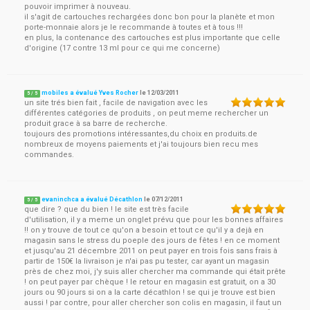
pouvoir imprimer à nouveau.
il s'agit de cartouches rechargées donc bon pour la planète et mon
porte-monnaie alors je le recommande à toutes et à tous !!!
en plus, la contenance des cartouches est plus importante que celle
d'origine (17 contre 13 ml pour ce qui me concerne)
mobiles a évalué Yves Rocher
le
12/03/2011
5
/
5
un site trés bien fait , facile de navigation avec les
différentes catégories de produits , on peut meme rechercher un
produit grace à sa barre de recherche.
toujours des promotions intéressantes,du choix en produits.de
nombreux de moyens paiements et j'ai toujours bien recu mes
commandes.
evaninchca a évalué Décathlon
le
07/12/2011
5
/
5
que dire ? que du bien ! le site est très facile
d'utilisation, il y a meme un onglet prévu que pour les bonnes affaires
!! on y trouve de tout ce qu'on a besoin et tout ce qu'il y a dejà en
magasin sans le stress du poeple des jours de fêtes ! en ce moment
et jusqu'au 21 décembre 2011 on peut payer en trois fois sans frais à
partir de 150€ la livraison je n'ai pas pu tester, car ayant un magasin
près de chez moi, j'y suis aller chercher ma commande qui était prête
! on peut payer par chèque ! le retour en magasin est gratuit, on a 30
jours ou 90 jours si on a la carte décathlon ! se qui je trouve est bien
aussi ! par contre, pour aller chercher son colis en magasin, il faut un