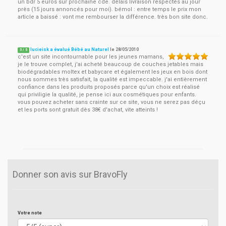
un bdr 5 euros sur prochaine cde. délais livraison respectés au jour
près (15 jours annoncés pour moi). bémol : entre temps le prix mon
article a baissé : vont me rembourser la différence. très bon site donc.
lucieisk a évalué Bébé au Naturel
le
28/05/2010
5
/
5
c'est un site incontournable pour les jeunes mamans,
je le trouve complet, j'ai acheté beaucoup de couches jetables mais
biodégradables moltex et babycare et également les jeux en bois dont
nous sommes très satisfait, la qualité est impeccable. j'ai entièrement
confiance dans les produits proposés parce qu'un choix est réalisé
qui priviligie la qualité, je pense ici aux cosmétiques pour enfants.
vous pouvez acheter sans crainte sur ce site, vous ne serez pas déçu
et les ports sont gratuit dès 38€ d'achat, vite atteints !
Donner son avis sur BravoFly
Votre note