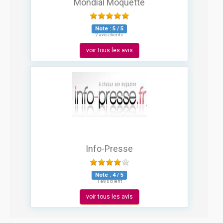
Mondial Moquette
Note :
5
/
5
2 avis clients
voir tous les avis
Info-Presse
Note :
4
/
5
1 avis client
voir tous les avis