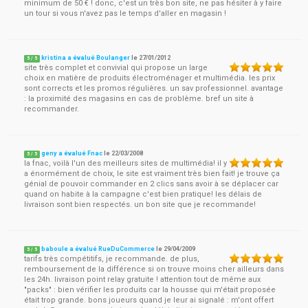
minimum de 50 € ! donc, c'est un très bon site, ne pas hésiter à y faire
un tour si vous n'avez pas le temps d'aller en magasin !
kristina a évalué Boulanger
le
27/01/2012
5
/
5
site très complet et convivial qui propose un large
choix en matière de produits électroménager et multimédia. les prix
sont corrects et les promos régulières. un sav professionnel. avantage
: la proximité des magasins en cas de problème. bref un site à
recommander.
geny a évalué Fnac
le
22/03/2008
5
/
5
la fnac, voilà l'un des meilleurs sites de multimédia! il y
a énormément de choix, le site est vraiment très bien fait! je trouve ça
génial de pouvoir commander en 2 clics sans avoir à se déplacer car
quand on habite à la campagne c'est bien pratique! les délais de
livraison sont bien respectés. un bon site que je recommande!
baboule a évalué RueDuCommerce
le
29/04/2009
5
/
5
tarifs très compétitifs, je recommande. de plus,
remboursement de la différence si on trouve moins cher ailleurs dans
les 24h. livraison point relay gratuite ! attention tout de même aux
"packs" : bien vérifier les produits car la housse qui m'était proposée
était trop grande. bons joueurs quand je leur ai signalé : m'ont offert