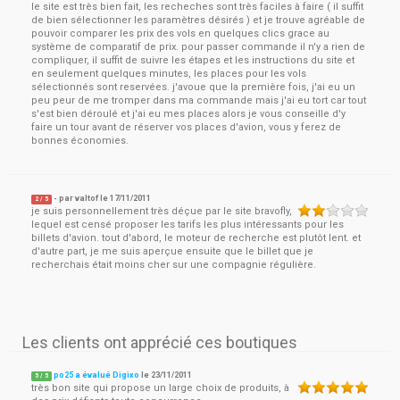
le site est très bien fait, les recheches sont très faciles à faire ( il suffit
de bien sélectionner les paramètres désirés ) et je trouve agréable de
pouvoir comparer les prix des vols en quelques clics grace au
système de comparatif de prix. pour passer commande il n'y a rien de
compliquer, il suffit de suivre les étapes et les instructions du site et
en seulement quelques minutes, les places pour les vols
sélectionnés sont reservées. j'avoue que la première fois, j'ai eu un
peu peur de me tromper dans ma commande mais j'ai eu tort car tout
s'est bien déroulé et j'ai eu mes places alors je vous conseille d'y
faire un tour avant de réserver vos places d'avion, vous y ferez de
bonnes économies.
- par
valtof
le
17/11/2011
2
/ 5
je suis personnellement très déçue par le site bravofly,
lequel est censé proposer les tarifs les plus intéressants pour les
billets d'avion. tout d'abord, le moteur de recherche est plutôt lent. et
d'autre part, je me suis aperçue ensuite que le billet que je
recherchais était moins cher sur une compagnie régulière.
Les clients ont apprécié ces boutiques
po25 a évalué Digixo
le
23/11/2011
5
/
5
très bon site qui propose un large choix de produits, à