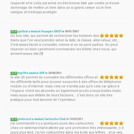
respecté et le colis est arrivé en très bonne état. par contre je trouve
dommage de mettre un livre dans un si grand carton où le livre
navigue et n'est pas protéger.
guilbal a évalué Voyages SNCF
le
06/01/2007
5
/
5
Un bon site, qui permet de rechercher les horaires des
trains que l'on veut prendre selon la date, la classe, aller-retour, etc...
C'est assez facile à consulter, même si on se perd parfois. On peut
réserver ou bien carrément commander les billets chez nous, qui
arrivent assez vite.[9]
frgr59 a évalué SFR
le
26/06/2011
5
/
5
le site sfr permet de connaitre les différentes offres et
les différents tarifs pour pouvoir souscrire à des offres de téléphonie
mobile ou d'internet. mais cela ne s'arrête pas qu'à cela car grâce à
l'espace client les abonnés on également accès a leurs boites mails
mais aussi aux détails de leurs factures... c'est donc un site très
pratique pour tout abonné de l'opérateur.
plutocool a évalué Cartouche Club
le
19/02/2011
5
/
5
j'ai commandé il y a quelques jours des cartouches
chez ce webmarchand attirée par une promotion très intéressante ;-) 3
jours plus tard, j'ai les cartouches dans ma boite aux lettres... et je vais