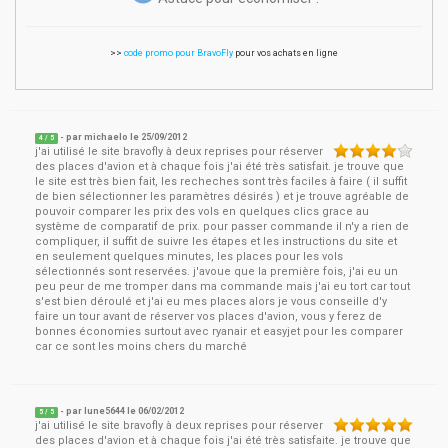
>>
code promo pour BravoFly
pour vos achats en ligne
- par
michaelo
le
25/09/2012
4
/ 5
j'ai utilisé le site bravofly à deux reprises pour réserver
des places d'avion et à chaque fois j'ai été très satisfait. je trouve que
le site est très bien fait, les recheches sont très faciles à faire ( il suffit
de bien sélectionner les paramètres désirés ) et je trouve agréable de
pouvoir comparer les prix des vols en quelques clics grace au
système de comparatif de prix. pour passer commande il n'y a rien de
compliquer, il suffit de suivre les étapes et les instructions du site et
en seulement quelques minutes, les places pour les vols
sélectionnés sont reservées. j'avoue que la première fois, j'ai eu un
peu peur de me tromper dans ma commande mais j'ai eu tort car tout
s'est bien déroulé et j'ai eu mes places alors je vous conseille d'y
faire un tour avant de réserver vos places d'avion, vous y ferez de
bonnes économies surtout avec ryanair et easyjet pour les comparer
car ce sont les moins chers du marché
- par
lune5644
le
06/02/2012
5
/ 5
j'ai utilisé le site bravofly à deux reprises pour réserver
des places d'avion et à chaque fois j'ai été très satisfaite. je trouve que