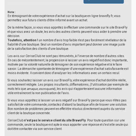
Note :
En témoignant de votre expérience d'achat sur la boutique en ligne bravofly.fr, vous
permettez aux futurs clients d'être informé avant un achat.
De la même façon, si vous vous apprêtez à effectuer une commande sur le site BravoFly
et que vous avez un doute, les avis des autres clients peuvent vous aider à prendre une
décision.
Toutefois, attention !
un nombre d'avis trop faible n'est pas forcément révélateur de la
fiabilité d'une boutique. Seul un nombre d'avis important peut donner une image juste
de la satisfaction des clients d'une boutique.
Les avis sur CeriseClub ne sont pas rémunérés, à l'inverse de nombre d'autres sites.
En cas de mécontentement, la propension à laisser un avis négatif est donc importante,
motivée par la volonté naturelle de témoigner de son expérience négative et à le faire
savoir. La démarche spontanée de témoigner d'une expérience d'achat satisfaisante est
moins évidente. Il convient donc d'analyser les informations avec un certain recul.
Si vous souhaitez laisser un avis sur BravoFly, votre expérience d'achat doit être réelle,
correctement rédigée. Les propos insultants, diffamatoires, (l'utilisation par exemple de
mots tels que
arnaque
,
escroquerie
), les avis qui n'apporteraient aucune information
utile entraîneront la non publication de l'avis.
Si vous vous apprêtez à laisser un avis négatif sur BravoFly parce que vous n'êtes pas
satisfait de votre commande, contactez d'abord la boutique afin de trouver une solution.
Bon nombre de problèmes peuvent en effet être résolus directement auprès du service
client de la boutique concernée.
CeriseClub
n'est pas le service client du site BravoFly
. Pour toute question sur une
commande, seule la boutique est apte à vous apporter une réponse et c'est elle seule qui
doit être contactée via son service client.