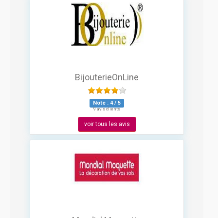
BijouterieOnLine
Note :
4
/
5
9 avis clients
voir tous les avis