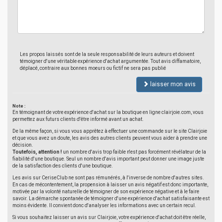
Les propos laissés sont de la seule responsabilité de leurs auteurs et doivent
témoigner d'une véritable expérience d'achat argumentée. Tout avis diffamatoire,
déplacé, contraire aux bonnes moeurs ou fictif ne sera pas publié
laisser mon avis
Note :
En témoignant de votre expérience d'achat sur la boutique en ligne clairjoie.com, vous
permettez aux futurs clients d'être informé avant un achat.
De la même façon, si vous vous apprêtez à effectuer une commande sur le site Clairjoie
et que vous avez un doute, les avis des autres clients peuvent vous aider à prendre une
décision.
Toutefois, attention !
un nombre d'avis trop faible n'est pas forcément révélateur de la
fiabilité d'une boutique. Seul un nombre d'avis important peut donner une image juste
de la satisfaction des clients d'une boutique.
Les avis sur CeriseClub ne sont pas rémunérés, à l'inverse de nombre d'autres sites.
En cas de mécontentement, la propension à laisser un avis négatif est donc importante,
motivée par la volonté naturelle de témoigner de son expérience négative et à le faire
savoir. La démarche spontanée de témoigner d'une expérience d'achat satisfaisante est
moins évidente. Il convient donc d'analyser les informations avec un certain recul.
Si vous souhaitez laisser un avis sur Clairjoie, votre expérience d'achat doit être réelle,