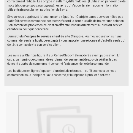
correctement rédigée. Les propos insultants, diffamatoires, (l'utilisation par exemple de
mots tels que
arnaque
,
escroquerie
), les avis qui n'apporteraient aucune information
utile entraîneront la non publication de l'avis.
Si vous vous apprêtez à laisser un avis négatif sur Clairjoie parce que vous n'êtes pas
satisfait de votre commande, contactez d'abord la boutique afin de trouver une solution.
Bon nombre de problèmes peuvent en effet être résolus directement auprès du service
client de la boutique concernée.
CeriseClub
n'est pas le service client du site Clairjoie
. Pour toute question sur une
commande, seule la boutique est apte à vous apporter une réponse et c'est elle seule qui
doit être contactée via son service client.
Les avis sur Clairjoie figurant sur CeriseClub ont été modérés avant publication. En
outre, un numéro de commande est demandé, permettant de pouvoir vérifier le cas
échéant auprès du commerçant concerné l'existence réelle de la commande.
Les boutiques en ligne disposent d'un droit de réponse. Il suffit pour cela de nous
contacter en nous indiquant l'avis concerné, et la réponse à publier à cet avis.