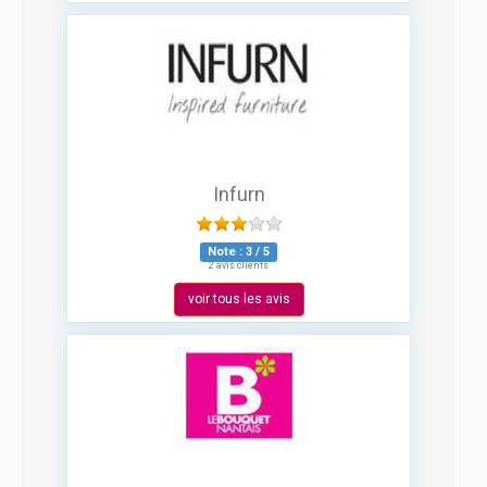
Infurn
Note :
3
/
5
2 avis clients
voir tous les avis