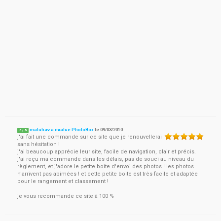
maluhav a évalué PhotoBox
le
09/03/2010
5
/
5
j'ai fait une commande sur ce site que je renouvellerai
sans hésitation !
j'ai beaucoup apprécie leur site, facile de navigation, clair et précis.
j'ai reçu ma commande dans les délais, pas de souci au niveau du
règlement, et j'adore le petite boite d'envoi des photos ! les photos
n'arrivent pas abimées ! et cette petite boite est très facile et adaptée
pour le rangement et classement !
je vous recommande ce site à 100 %