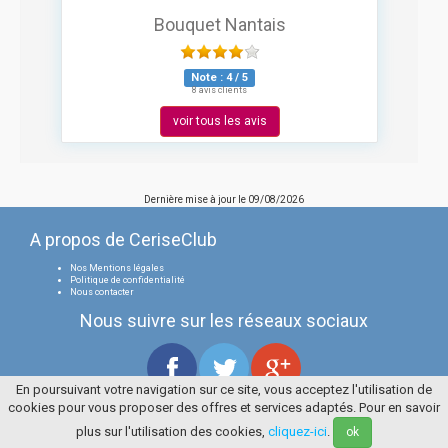
Bouquet Nantais
Note :
4
/
5
8 avis clients
voir tous les avis
Dernière mise à jour le
09/08/2026
A propos de CeriseClub
Nos Mentions légales
Politique de confidentialité
Nous contacter
Nous suivre sur les réseaux sociaux
En poursuivant votre navigation sur ce site, vous acceptez l'utilisation de
cookies pour vous proposer des offres et services adaptés. Pour en savoir
Tous droits réservés
La Cerise Bleue 2006 / 2026
plus sur l'utilisation des cookies,
cliquez-ici
.
ok