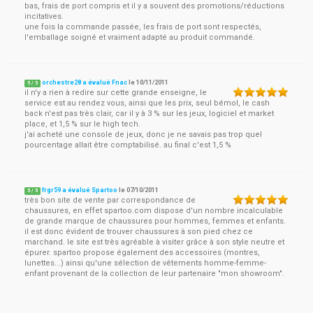
bas, frais de port compris et il y a souvent des promotions/réductions
incitatives.
une fois la commande passée, les frais de port sont respectés,
l'emballage soigné et vraiment adapté au produit commandé.
orchestre28 a évalué Fnac
le
10/11/2011
5
/
5
il n'y a rien à redire sur cette grande enseigne, le
service est au rendez vous, ainsi que les prix, seul bémol, le cash
back n'est pas très clair, car il y à 3 % sur les jeux, logiciel et market
place, et 1,5 % sur le high tech.
j'ai acheté une console de jeux, donc je ne savais pas trop quel
pourcentage allait être comptabilisé. au final c'est 1,5 %
frgr59 a évalué Spartoo
le
07/10/2011
5
/
5
très bon site de vente par correspondance de
chaussures, en effet spartoo.com dispose d'un nombre incalculable
de grande marque de chaussures pour hommes, femmes et enfants.
il est donc évident de trouver chaussures à son pied chez ce
marchand. le site est très agréable à visiter grâce à son style neutre et
épurer. spartoo propose également des accessoires (montres,
lunettes...) ainsi qu'une sélection de vêtements homme-femme-
enfant provenant de la collection de leur partenaire "mon showroom".