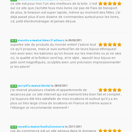
ce site est pour moi l'un des meilleurs de la toile. c'est
sur ce site que j'achète tous mes livres car pas de frais de transport.
de plus, la livraison est super rapide, même au moment des fêtes. j'ai
déjà passé plus d'une dizaine de commandes surtout pour les livres,
cd, petit électroménager et jamais déçue.
meonho a évalué Idées D'ailleurs
le
04/06/2011
5
/
5
superbe site de produits du monde entier! j'adore tout
ce qu'il propose, mais je suis surtout fan de leurs bijoux ethniques!
rien avoir avec les babioles qu'on trouve sur les marchés ou je ne sais
où, la qualité et la finition sont top, et le style , waouh! leur bijoux en
jade sont magnifiques, sculptés avec une précision impressionnante!
je les adore!
jerrry67 a évalué Abritel
le
28/03/2011
5
/
5
j'ai réservé plusieurs chalets et appartements de
vacances par ce site internet qui est vraiment très bien fait et complet ,
j'ai toujours été très satisfaite de mes locations et surtout qu'il y a en
plus un très large choix de locations en France et même aussi à
l'étranger je recommande vivement !
cena62 a évalué RueDuCommerce
le
25/11/2011
5
/
5
rue du commerce est un site sérieux dans le domaine