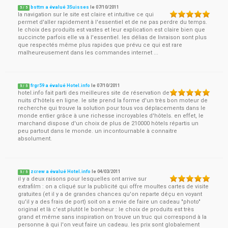
bsttm a évalué 3Suisses
le
07/10/2011
5
/
5
la navigation sur le site est claire et intuitive ce qui
permet d'aller rapidement à l'essentiel et de ne pas perdre du temps.
le choix des produits est vastes et leur explication est claire bien que
succincte parfois elle va à l'essentiel. les délias de livraison sont plus
que respectés même plus rapides que prévu ce qui est rare
malheureusement dans les commandes internet ...
frgr59 a évalué Hotel.info
le
07/10/2011
5
/
5
hotel.info fait parti des meilleures site de réservation de
nuits d'hôtels en ligne. le site prend la forme d'un très bon moteur de
recherche qui trouve la solution pour tous vos déplacements dans le
monde entier grâce à une richesse incroyables d'hôtels. en effet, le
marchand dispose d'un choix de plus de 210000 hôtels répartis un
peu partout dans le monde. un incontournable à connaitre
absolument.
zcrew a évalué Hotel.info
le
04/03/2011
5
/
5
il y a deux raisons pour lesquelles ont arrive sur
extrafilm : on a cliqué sur la publicité qui offre moultes cartes de visite
gratuites (et il y a de grandes chances qu'on reparte déçu en voyant
qu'il y a des frais de port) soit on a envie de faire un cadeau "photo"
original et là c'est plutôt le bonheur : le choix de produits est très
grand et même sans inspiration on trouve un truc qui correspond à la
personne à qui l'on veut faire un cadeau. les prix sont globalement