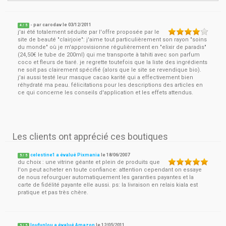
- par
carodav
le
03/12/2011
4
/ 5
j'ai été totalement séduite par l'offre proposée par le
site de beauté "clairjoie": j'aime tout particulièrement son rayon "soins
du monde" où je m'approvisionne régulièrement en "elixir de paradis"
(24,50€ le tube de 200ml) qui me transporte à tahiti avec son parfum
coco et fleurs de tiaré. je regrette toutefois que la liste des ingrédients
ne soit pas clairement spécifié (alors que le site se revendique bio).
j'ai aussi testé leur masque cacao karité qui a effectivement bien
réhydraté ma peau. félicitations pour les descriptions des articles en
ce qui concerne les conseils d'application et les effets attendus.
Les clients ont apprécié ces boutiques
celestine1 a évalué Pixmania
le
18/06/2007
5
/
5
du choix : une vitrine géante et plein de produits que
l'on peut acheter en toute confiance: attention cependant on essaye
de nous refourguer automatiquement les garanties payantes et la
carte de fidélité payante elle aussi. ps: la livraison en relais kiala est
pratique et pas très chère.
loufunlou a évalué Amazon
le
12/05/2011
5
/
5