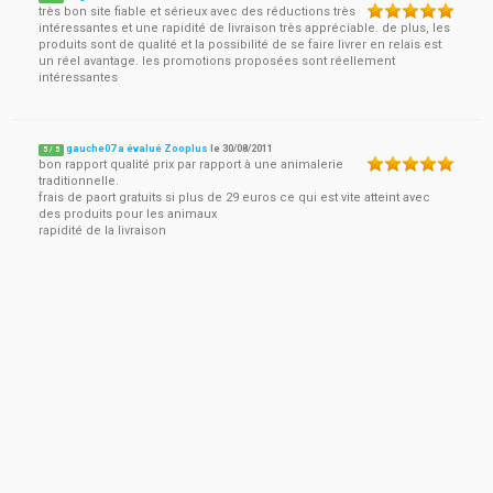
très bon site fiable et sérieux avec des réductions très
intéressantes et une rapidité de livraison très appréciable. de plus, les
produits sont de qualité et la possibilité de se faire livrer en relais est
un réel avantage. les promotions proposées sont réellement
intéressantes
gauche07 a évalué Zooplus
le
30/08/2011
5
/
5
bon rapport qualité prix par rapport à une animalerie
traditionnelle.
frais de paort gratuits si plus de 29 euros ce qui est vite atteint avec
des produits pour les animaux
rapidité de la livraison