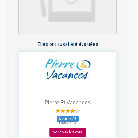
Elles ont aussi été évaluées
Pierre Et Vacances
Note :
4
/
5
8 avis clients
voir tous les avis