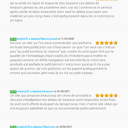
de la vente en ligne et respecte très souvent ces délais de
livraison.jamais eu de problème avec rue du commerce.le service
après vente et dans ensemble bien sauf le délais pour avoir son
matériel un peu long mais c'est partout pareil dans les e-commerce
en ligne.
kinkin51 a évalué Marionnaud
le
11/02/2008
5
/
5
encore un site ou l'on peut commander ses parfums
en toute tranquilité,bien sur il faut savoir ce que l'on veut car c'est un
peu "au petit bonheur la chance".par contre ils sont super fort sur la
qualité de l'emballage,impeccable,ils n'hésitent pas à mettre le
paquet,comme on dit!!la navigation est excellente,le choix des
produits est parfaits,le petit bémol c'est,à mon gout,qu'il n'y a pas
assez de promo car nos parfums on les payent pratiquement le
meme prix qu'autre part mais là on n'a un petit cadeau
mamie21 a évalué Amazon
le
01/09/2011
5
/
5
un site qui propose beaucoup de choix de produits à
des prix imbattables! les délais de livraison sont respectés et les frais
de port sont offerts la plupart du temps! pour moi c'est le site idéal qui
m'a toujours satisfaite et que je recommande particulièrement.
english25 a évalué 3Suisses
le
24/06/2011
5
/
5