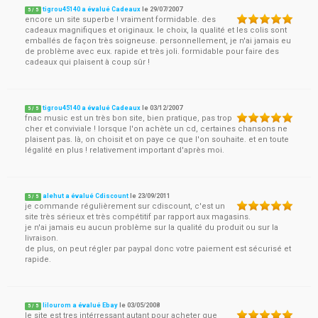
tigrou45140 a évalué Cadeaux
le
29/07/2007
5
/
5
encore un site superbe ! vraiment formidable. des
cadeaux magnifiques et originaux. le choix, la qualité et les colis sont
emballés de façon très soigneuse. personnellement, je n'ai jamais eu
de problème avec eux. rapide et très joli. formidable pour faire des
cadeaux qui plaisent à coup sûr !
tigrou45140 a évalué Cadeaux
le
03/12/2007
5
/
5
fnac music est un très bon site, bien pratique, pas trop
cher et conviviale ! lorsque l'on achète un cd, certaines chansons ne
plaisent pas. là, on choisit et on paye ce que l'on souhaite. et en toute
légalité en plus ! relativement important d'après moi.
alehut a évalué Cdiscount
le
23/09/2011
5
/
5
je commande régulièrement sur cdiscount, c'est un
site très sérieux et très compétitif par rapport aux magasins.
je n'ai jamais eu aucun problème sur la qualité du produit ou sur la
livraison.
de plus, on peut régler par paypal donc votre paiement est sécurisé et
rapide.
lilourom a évalué Ebay
le
03/05/2008
5
/
5
le site est tres intérressant autant pour acheter que