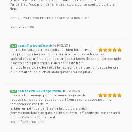
je les trouve sérieux dans leur envois et dans la rapidité.
j'ai déjà eu l'occasion de faire des retours qui se sont toujours bien
finis.
donc je vous recommande ce site sans hésitation.
bonne journee
gamin01 a évalué Xxcycle
le
24/06/2011
5
/
5
un très bon site pour les cyclistes , bien fourni avec
des prix plus interessants que sur la plupart des autres sites
spécialisés et même que les grandes surfaces de sport , par exemple
dkat trois fois plus cher sur des patins de frein .
en plus le service client est à la hauteur de ce que l'on peut attendre
d'un détaillant de quartier alors qu'espérer de plus ?
nade62 a évalué Orange Internet
le
13/12/2007
5
/
5
cliente chez orange j'ai eu la bonne surprise de
recevoir un code de réduction de 10 euros sur alapage pour me
remercier de ma fidélité.
et bien en période de fêtes ça fait toujours plaisir!
j'emets toutefois quelques doutes quant à l'efficacité de leur antivirus
proposé avec l'abonnement.
les tarifs sont corrects.