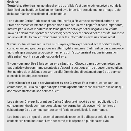
décision.
Toutefois, attention !
un nombre d'avis trop faible n'est pas forcément révélateur de la
fiabilité d'une boutique. Seul un nombre d'avis important peut donner une image juste
de la satisfaction des clients d'une boutique.
Les avis sur CeriseClub ne sont pas rémunérés, à l'inverse de nombre d'autres sites.
En cas de mécontentement, la propension à laisser un avis négatif est donc importante,
motivée par la volonté naturelle de témoigner de son expérience négative et à le faire
savoir. La démarche spontanée de témoigner d'une expérience d'achat satisfaisante est
moins évidente. Il convient donc d'analyser les informations avec un certain recul.
Si vous souhaitez laisser un avis sur Clayeux, votre expérience d'achat doit être réelle,
correctement rédigée. Les propos insultants, diffamatoires, (l'utilisation par exemple de
mots tels que
arnaque
,
escroquerie
), les avis qui n'apporteraient aucune information
utile entraîneront la non publication de l'avis.
Si vous vous apprêtez à laisser un avis négatif sur Clayeux parce que vous n'êtes pas
satisfait de votre commande, contactez d'abord la boutique afin de trouver une solution.
Bon nombre de problèmes peuvent en effet être résolus directement auprès du service
client de la boutique concernée.
CeriseClub
n'est pas le service client du site Clayeux
. Pour toute question sur une
commande, seule la boutique est apte à vous apporter une réponse et c'est elle seule qui
doit être contactée via son service client.
Les avis sur Clayeux figurant sur CeriseClub ont été modérés avant publication. En
outre, un numéro de commande est demandé, permettant de pouvoir vérifier le cas
échéant auprès du commerçant concerné l'existence réelle de la commande.
Les boutiques en ligne disposent d'un droit de réponse. Il suffit pour cela de nous
contacter en nous indiquant l'avis concerné, et la réponse à publier à cet avis.