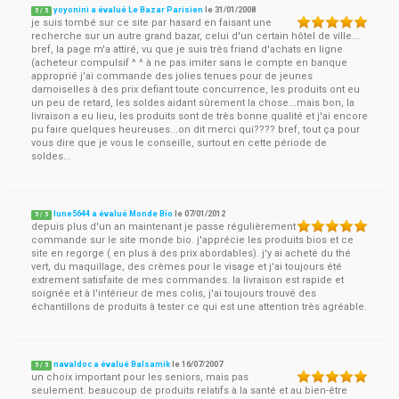
yoyonini a évalué Le Bazar Parisien
le
31/01/2008
5
/
5
je suis tombé sur ce site par hasard en faisant une
recherche sur un autre grand bazar, celui d'un certain hôtel de ville...
bref, la page m'a attiré, vu que je suis très friand d'achats en ligne
(acheteur compulsif ^ ^ à ne pas imiter sans le compte en banque
approprié j'ai commande des jolies tenues pour de jeunes
damoiselles à des prix defiant toute concurrence, les produits ont eu
un peu de retard, les soldes aidant sûrement la chose...mais bon, la
livraison a eu lieu, les produits sont de très bonne qualité et j'ai encore
pu faire quelques heureuses...on dit merci qui???? bref, tout ça pour
vous dire que je vous le conseille, surtout en cette période de
soldes...
lune5644 a évalué Monde Bio
le
07/01/2012
5
/
5
depuis plus d'un an maintenant je passe régulièrement
commande sur le site monde bio. j'apprécie les produits bios et ce
site en regorge ( en plus à des prix abordables). j'y ai acheté du thé
vert, du maquillage, des crèmes pour le visage et j'ai toujours été
extrement satisfaite de mes commandes. la livraison est rapide et
soignée et à l'intérieur de mes colis, j'ai toujours trouvé des
échantillons de produits à tester ce qui est une attention très agréable.
navaldoc a évalué Balsamik
le
16/07/2007
5
/
5
un choix important pour les seniors, mais pas
seulement. beaucoup de produits relatifs à la santé et au bien-être