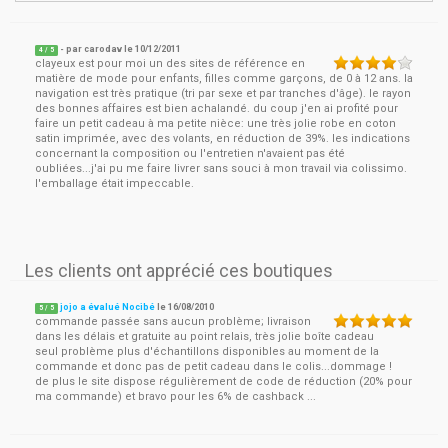
- par
carodav
le
10/12/2011
4
/ 5
clayeux est pour moi un des sites de référence en
matière de mode pour enfants, filles comme garçons, de 0 à 12 ans. la
navigation est très pratique (tri par sexe et par tranches d'âge). le rayon
des bonnes affaires est bien achalandé. du coup j'en ai profité pour
faire un petit cadeau à ma petite nièce: une très jolie robe en coton
satin imprimée, avec des volants, en réduction de 39%. les indications
concernant la composition ou l'entretien n'avaient pas été
oubliées...j'ai pu me faire livrer sans souci à mon travail via colissimo.
l'emballage était impeccable.
Les clients ont apprécié ces boutiques
jojo a évalué Nocibé
le
16/08/2010
5
/
5
commande passée sans aucun problème; livraison
dans les délais et gratuite au point relais, très jolie boîte cadeau
seul problème plus d'échantillons disponibles au moment de la
commande et donc pas de petit cadeau dans le colis...dommage !
de plus le site dispose régulièrement de code de réduction (20% pour
ma commande) et bravo pour les 6% de cashback ...