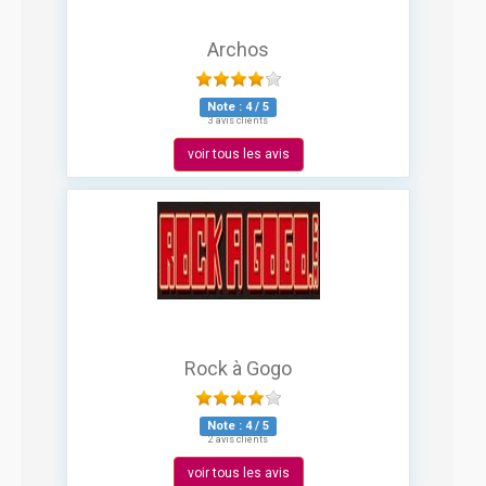
Archos
Note :
4
/
5
3 avis clients
voir tous les avis
Rock à Gogo
Note :
4
/
5
2 avis clients
voir tous les avis