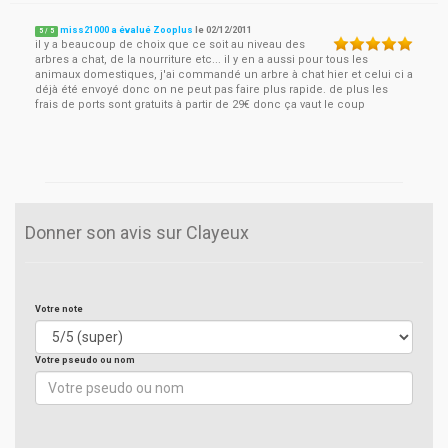
miss21000 a évalué Zooplus
le
02/12/2011
5
/
5
il y a beaucoup de choix que ce soit au niveau des
arbres a chat, de la nourriture etc... il y en a aussi pour tous les
animaux domestiques, j'ai commandé un arbre à chat hier et celui ci a
déjà été envoyé donc on ne peut pas faire plus rapide. de plus les
frais de ports sont gratuits à partir de 29€ donc ça vaut le coup
Donner son avis sur Clayeux
Votre note
Votre pseudo ou nom