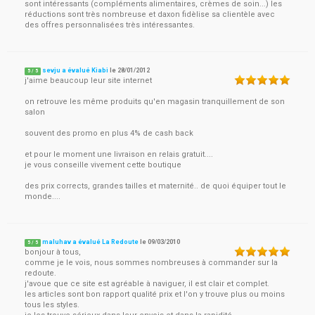
sont intéressants (compléments alimentaires, crèmes de soin...) les
réductions sont très nombreuse et daxon fidèlise sa clientèle avec
des offres personnalisées très intéressantes.
sevju a évalué Kiabi
le
28/01/2012
5
/
5
j'aime beaucoup leur site internet
on retrouve les même produits qu'en magasin tranquillement de son
salon
souvent des promo en plus 4% de cash back
et pour le moment une livraison en relais gratuit....
je vous conseille vivement cette boutique
des prix corrects, grandes tailles et maternité.. de quoi équiper tout le
monde....
maluhav a évalué La Redoute
le
09/03/2010
5
/
5
bonjour à tous,
comme je le vois, nous sommes nombreuses à commander sur la
redoute.
j'avoue que ce site est agréable à naviguer, il est clair et complet.
les articles sont bon rapport qualité prix et l'on y trouve plus ou moins
tous les styles.