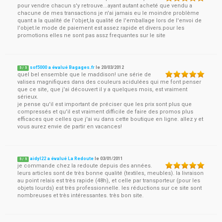
pour vendre chacun s'y retrouve...ayant autant acheté que vendu a
chacune de mes transactions je n'ai jamais eu le moindre problème
quant a la qualité de l'objet,la qualité de l'emballage lors de l'envoi de
l'objet.le mode de paiement est assez rapide et divers.pour les
promotions elles ne sont pas assz frequantes sur le site
sof5000 a évalué Bagages.fr
le
20/03/2012
5
/
5
quel bel ensemble que le maddison! une série de
valises magnifiques dans des couleurs acidulées qui me font penser
que ce site, que j'ai découvert il y a quelques mois, est vraiment
sérieux.
je pense qu'il est important de préciser que les prix sont plus que
compressés et qu'il est vraiment difficile de faire des promos plus
efficaces que celles que j'ai vu dans cette boutique en ligne. allez y et
vous aurez envie de partir en vacances!
aidyl22 a évalué La Redoute
le
03/01/2011
5
/
5
je commande chez la redoute depuis des années.
leurs articles sont de très bonne qualité (textiles, meubles). la livraison
au point relais est très rapide (48h), et celle par transporteur (pour les
objets lourds) est très professionnelle. les réductions sur ce site sont
nombreuses et très intéressantes. très bon site.